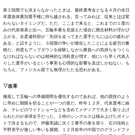
第２段階でも決まらなかったときは、最終選考会となる４月の全日
本選抜体重別選手権に持ち越される。言ってみれば、従来とほぼ変
わらないタイミングだ。ただ、ここまで来ると、これまでの１度の
みの代表発表と比べ、五輪本番を見据えた場合に懸念材料が浮かび
上がる。全柔連幹部が「先頭を走ってきた選手たちには心の疲れが
ある」と話すように、３段階の争いが激化したことによる疲労の蓄
積だ。何度もアップダウンを経験しながら勝負への気持ちをつくら
なければならないのは精神的な消耗度が増す。他にいち早く代表入
りした選手がいるという事実も心理的な影響を及ぼしかねない。も
ちろん、フィジカル面でも無理がたたる恐れがある。
▽改革
徹底して五輪への準備期間を優先するのであれば、他の競技のよう
に早めに期限を切ることが一つの策だ。昨年１２月、代表選考に絡
み、テレビのワイドショーなどを含めてメディアで大きく取り上げ
られたのが卓球女子だった。２枠のシングルスは積み上げたポイン
トで決まるもので、伊藤美誠に次ぐ２番手の座を巡り、石川佳純と
平野美宇が激しい争いを展開。１２月前半の中国でのグランドファ