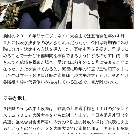
前回の２０１６年リオデジャネイロ大会までは五輪開催年の４月～
５月に代表が決まるのが大きな流れだったが、今回は時期的に３段
階に分けて決定する方法を導入した。五輪本番を見据え、早期に決
めることで十分な準備期間を確保できるようにするのが主目的。抜
きんでた成績を収めた場合、早ければ前年の１１月に決まることに
なった。ふたを開けてみると、実際に昨年の時点で五輪切符を手に
したのは女子７８キロ超級の素根輝（環太平洋大）だけ。それだけ
各階級１枠の代表争いが拮抗している証拠で、目が離せない。
▽巻き返し
３段階のうちの第１段階は、昨夏の世界選手権と１１月のグランド
スラム（ＧＳ）大阪大会をともに制した上で、全日本柔道連盟（全
柔連）強化委員会出席者の３分の２以上の賛成を得れば代表に決ま
るというものだった。ＧＳ大阪大会では素根に加え、男子６６㌔級