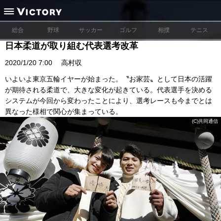
総合
野球
サッカー
ゴルフ
相撲
テニス
日本柔道が取り組む代表選考改革
2020/1/20 7:00
高村収
いよいよ東京五輪イヤーが始まった。〝お家芸〟として日本の活躍
が期待される柔道で、大きな変化が起きている。代表選手を決める
システムが今回から変わったことにより、選考レースも今までとは
異なった様相で関心が集まっている。
(C)共同通信