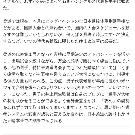
イナルで、わずかの差によって石川がシングルス代表を手中に収め
た。
柔道では現在、４月にビッグイベントの全日本選抜体重別選手権な
どがある。国際大会との兼ね合いで、国内の大会スケジュールを動
かすのは難しいかもしれないが、例えば２月終了時点ですべて決定
するなど、いつの時代も状況に即したたゆまぬ改革は必要だ。
柔道の代表第１号となった素根は早期決定のアドバンテージを活か
し、出場試合を絞りながら、万全の態勢で臨むべく練習に励んでい
る。他の選手、特に最終選考会までもつれた階級については、うま
く疲労を取りながら五輪を迎えることが大切になるだけに、指導す
る側の力量も問われる。この点、男子代表候補が年始に温かい米ハ
ワイで合宿を張ったのはリフレッシュが狙いの一つで、いいアクセ
ントになった。男子の井上康生監督は自身のブログに「選手が大輪
の花を咲かせることができるよう全身全霊をかけ、『攻め』の姿勢
を忘れず全力で取り組んでまいります」とつづった。思い切った選
考システムの変更が成功と言えるか否かは、日本柔道の誇りもかけ
た五輪本番での結果で示される。