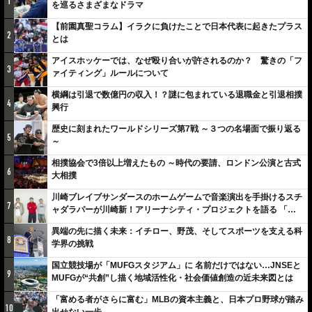
1
を巡るさまざまなドラマ
【前園真聖コラム】イラクに負けたことで日本代表に起きたプラス
2
とは
アイスホッケーでは、なぜ殴り合いが許されるのか？ 驚きの「フ
3
ァイティング」ルールについて
横綱は引退で数億円の収入！？謎に包まれている退職金と引退相撲
4
興行
歴史に刻まれたワールドシリーズ第7戦 ～３つの名場面で振り返る
5
～
相撲協会で3倍以上増えたもの ～時代の要請、ロンドン公演と古式
6
大相撲
川崎ブレイブサンダースのホームゲームで音楽演出を手掛けるスチ
7
ャダラパーが川崎新！アリーナシティ・プロジェクトを語る 「楽
しみでしかないでしょ。川崎は、ずっと成長曲線だから」
異端の先に描く未来：イチロー、野茂、そしてスポーツを支える科
8
学界の挑戦
国立競技場が「MUFGスタジアム」に 名前だけではない…JNSEと
9
MUFGが“共創”し描く地域活性化・社会価値創造の近未来図とは
「富める者がさらに富む」MLBの資本主義と、日本プロ野球が踏み
10
出せない一歩