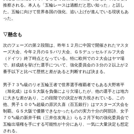
推察される。本人も「五輪レースは過酷だと思い知った」と話し
た。五輪に向けて世界各国の強化、追い上げが進んでいる現状もあ
った。
▽懸念も
次のフェーズの第２段階は、昨年１２月に中国で開催されたマスタ
ーズ大会、今年２月のＧＳパリ大会、ＧＳデュッセルドルフ大会
（ドイツ）終了時点となっている。特に欧州での２大会はヤマ場
で、好成績を挙げた選手について、強化委員会の３分の２以上が２
番手以下と比べて歴然と差があると判断すれば決まる。
男子７３㌔級のリオ五輪王者で世界選手権覇者でもある大野将平
（旭化成）はＧＳ大阪を負傷により欠場したが、他の選手とは地力
に大きな差があり、この段階での決定が有力視されている。この
他、男子１００㌔超級の原沢久喜（百五銀行）はマスターズ大会を
制覇。ＧＳ大阪で優勝できなかったものの実力十分の阿部詩、女子
７０㌔級の新井千鶴（三井住友海上）らも２月下旬の強化委員会で
五輪出場権を手にする可能性が十分にあり、一気に大量決定も想定
される。