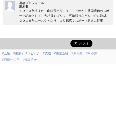
著者プロフィール
高村収
１９７３年生まれ、山口県出身。１９９６年から共同通信のスポ
ーツ記者として、大相撲やゴルフ、五輪競技などを中心に取材。
２０１５年にデスクとなり、より幅広くスポーツ報道に従事
#五輪
#東京オリンピック
#柔道
#東京五輪
#素根輝
#阿部詩
#阿部一二三
#代表選考