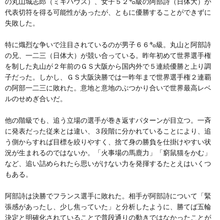
の丸山城志郎（ミキハウス）、女子５２㌔級の阿部詩（日体大）が
代表切符を得る可能性があったが、ともに優勝することができずに
失敗した。
特に熾烈な争いで注目されているのが男子６６㌔級。丸山と阿部詩
の兄、一二三（日体大）が競い合っている。昨年初めて世界選手権
を制した丸山が２年前のＧＳ大阪から国内外で５連続優勝と上り調
子だった。しかし、ＧＳ大阪決勝では一昨年まで世界選手権２連覇
の阿部一二三に敗れた。意地と意地のぶつかり合いで世界最高レベ
ルのせめぎ合いだ。
他の階級でも、追う立場の選手が巻き返すパターンが目立つ。一斉
に発表だった従来とは違い、３段階に分かれていることにより、追
う側からすれば目標を絞りやすく、捨て身の勝負を仕掛けやすい状
況が生まれるのではないか。「火事場の馬鹿力」「窮鼠猫をかむ」
など、追い詰められたら思いがけない力を発揮するたとえはいくつ
もある。
阿部詩は決勝でフランス選手に敗れた。相手が阿部詩について「緊
張感があったし、少し焦っていた」と分析したように、勝てば五輪
決定と明確化されていることで普段通りの動きではなかったことが