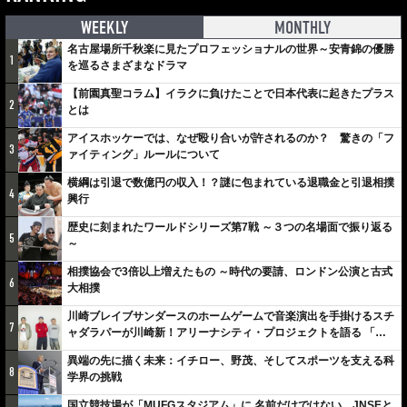
WEEKLY
MONTHLY
名古屋場所千秋楽に見たプロフェッショナルの世界～安青錦の優勝
1
を巡るさまざまなドラマ
【前園真聖コラム】イラクに負けたことで日本代表に起きたプラス
2
とは
アイスホッケーでは、なぜ殴り合いが許されるのか？ 驚きの「フ
3
ァイティング」ルールについて
横綱は引退で数億円の収入！？謎に包まれている退職金と引退相撲
4
興行
歴史に刻まれたワールドシリーズ第7戦 ～３つの名場面で振り返る
5
～
相撲協会で3倍以上増えたもの ～時代の要請、ロンドン公演と古式
6
大相撲
川崎ブレイブサンダースのホームゲームで音楽演出を手掛けるスチ
7
ャダラパーが川崎新！アリーナシティ・プロジェクトを語る 「楽
しみでしかないでしょ。川崎は、ずっと成長曲線だから」
異端の先に描く未来：イチロー、野茂、そしてスポーツを支える科
8
学界の挑戦
国立競技場が「MUFGスタジアム」に 名前だけではない…JNSEと