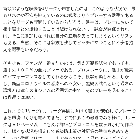
冒頭のような映像をJリーグが用意したのは、このような状況で、最
もリスクや不安を抱えているのは観客よりもプレーする選手である
ことをリーグも理解しているからだろう。選手は、プレーにおいて
相手選手との接触することは避けられないし、試合が開催されれ
ば、そこに参加しなければ自分の立場を失ってしまうというリスク
もある。当然、そこには家族を残してピッチに立つことに不安を抱
える選手もいるだろう。
そもそも、ファンが一番見たいのは、例え無観客試合であっても、
選手の１００％の全力プレーである。プロスポーツは、選手が最高
のパフォーマンスをしてくれるからこそ、観客が楽しめる。しか
し、新型コロナウイルス感染への不安や、無観客試合という通常の
環境とは違うスタジアムの雰囲気の中で、そのプレーを見せること
は容易では無い。
これまでもJリーグは、リーグ再開に向けて選手が安心してプレーで
きる環境づくりを進めてきた。すでに多くの報道でみる様に、Jリー
グは８０ページ以上にも及ぶ詳細なプロトコルを数ヶ月かけて作成
し、様々な状況を想定して感染防止策や対応策の準備を進めてき
た。その徹底ぶりは、ここまでやるのか、と思わせるほどである。