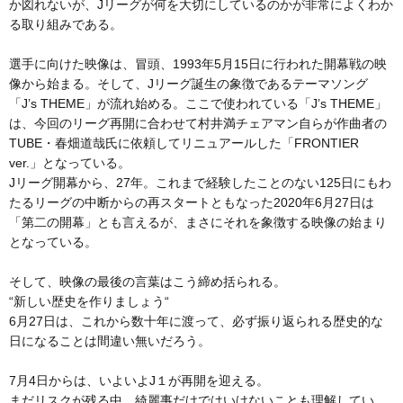
か図れないが、Jリーグが何を大切にしているのかが非常によくわか
る取り組みである。
選手に向けた映像は、冒頭、1993年5月15日に行われた開幕戦の映
像から始まる。そして、Jリーグ誕生の象徴であるテーマソング
「J’s THEME」が流れ始める。ここで使われている「J’s THEME」
は、今回のリーグ再開に合わせて村井満チェアマン自らが作曲者の
TUBE・春畑道哉氏に依頼してリニュアールした「FRONTIER
ver.」となっている。
Jリーグ開幕から、27年。これまで経験したことのない125日にもわ
たるリーグの中断からの再スタートともなった2020年6月27日は
「第二の開幕」とも言えるが、まさにそれを象徴する映像の始まり
となっている。
そして、映像の最後の言葉はこう締め括られる。
“新しい歴史を作りましょう“
6月27日は、これから数十年に渡って、必ず振り返られる歴史的な
日になることは間違い無いだろう。
7月4日からは、いよいよJ１が再開を迎える。
まだリスクが残る中、綺麗事だけではいけないことも理解してい