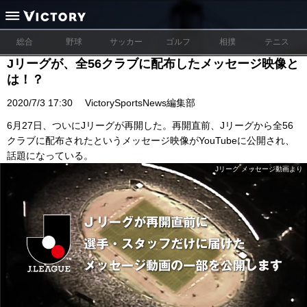
総合
野球
サッカー
ゴルフ
相撲
テニス
Jリーグが、全56クラブに配布したメッセージ映像と
は！？
2020/7/3 17:30
VictorySportsNews編集部
6月27日、ついにJリーグが再開した。再開直前、Jリーグから全56
クラブに配布されたというメッセージ映像がYouTubeに公開され、
話題になっている。
Jリーグ メッセージ動画より