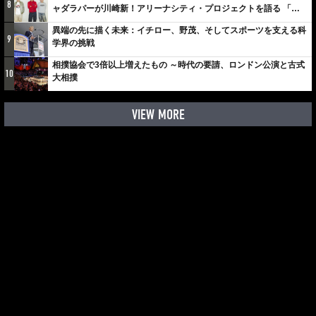
8
ャダラパーが川崎新！アリーナシティ・プロジェクトを語る 「楽
しみでしかないでしょ。川崎は、ずっと成長曲線だから」
異端の先に描く未来：イチロー、野茂、そしてスポーツを支える科
9
学界の挑戦
相撲協会で3倍以上増えたもの ～時代の要請、ロンドン公演と古式
10
大相撲
VIEW MORE