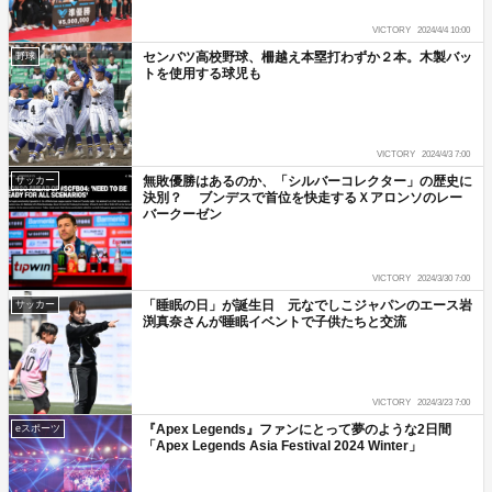
VICTORY
2024/4/4 10:00
センバツ高校野球、柵越え本塁打わずか２本。木製バッ
野球
トを使用する球児も
VICTORY
2024/4/3 7:00
無敗優勝はあるのか、「シルバーコレクター」の歴史に
サッカー
決別？ ブンデスで首位を快走するＸアロンソのレー
バークーゼン
VICTORY
2024/3/30 7:00
「睡眠の日」が誕生日 元なでしこジャパンのエース岩
サッカー
渕真奈さんが睡眠イベントで子供たちと交流
VICTORY
2024/3/23 7:00
『Apex Legends』ファンにとって夢のような2日間
eスポーツ
「Apex Legends Asia Festival 2024 Winter」