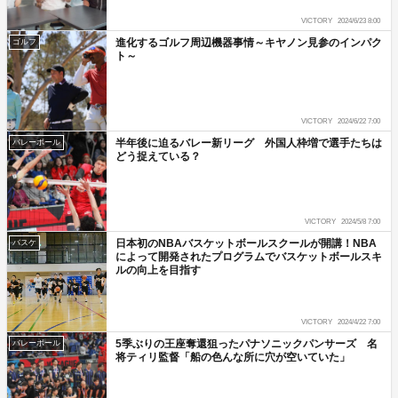
VICTORY
2024/6/23 8:00
進化するゴルフ周辺機器事情～キヤノン見参のインパク
ゴルフ
ト～
VICTORY
2024/6/22 7:00
半年後に迫るバレー新リーグ 外国人枠増で選手たちは
バレーボール
どう捉えている？
VICTORY
2024/5/8 7:00
日本初のNBAバスケットボールスクールが開講！NBA
バスケ
によって開発されたプログラムでバスケットボールスキ
ルの向上を目指す
VICTORY
2024/4/22 7:00
5季ぶりの王座奪還狙ったパナソニックパンサーズ 名
バレーボール
将ティリ監督「船の色んな所に穴が空いていた」