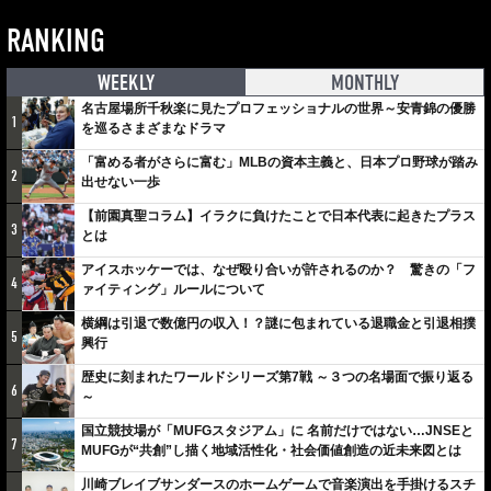
RANKING
WEEKLY
MONTHLY
名古屋場所千秋楽に見たプロフェッショナルの世界～安青錦の優勝
1
を巡るさまざまなドラマ
「富める者がさらに富む」MLBの資本主義と、日本プロ野球が踏み
2
出せない一歩
【前園真聖コラム】イラクに負けたことで日本代表に起きたプラス
3
とは
アイスホッケーでは、なぜ殴り合いが許されるのか？ 驚きの「フ
4
ァイティング」ルールについて
横綱は引退で数億円の収入！？謎に包まれている退職金と引退相撲
5
興行
歴史に刻まれたワールドシリーズ第7戦 ～３つの名場面で振り返る
6
～
国立競技場が「MUFGスタジアム」に 名前だけではない…JNSEと
7
MUFGが“共創”し描く地域活性化・社会価値創造の近未来図とは
川崎ブレイブサンダースのホームゲームで音楽演出を手掛けるスチ