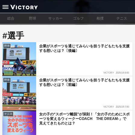
総合
野球
サッカー
ゴルフ
相撲
テニス
#選手
企業がスポーツを通じてみらいを担う子どもたちを支援
野球
する想いとは？〔後編〕
VICTORY
2025/1/9 8:00
企業がスポーツを通じてみらいを担う子どもたちを支援
野球
する想いとは？〔前編〕
VICTORY
2025/1/9 7:00
女の子の“スポーツ離脱”が深刻！「女の子のためにスポ
テニス
ーツを変えるウィークーCOACH THE DREAM-」で
見えてきたものとは？