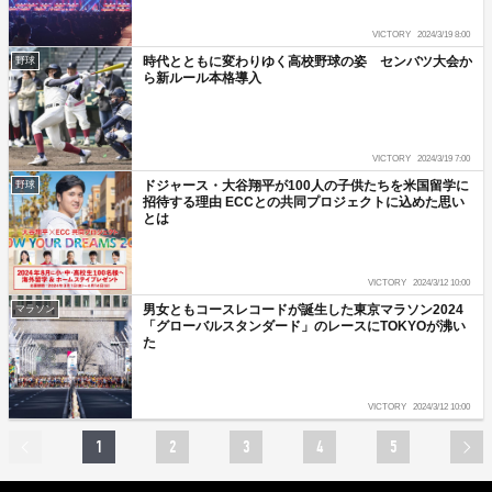
VICTORY
2024/3/19 8:00
時代とともに変わりゆく高校野球の姿 センバツ大会か
野球
ら新ルール本格導入
VICTORY
2024/3/19 7:00
ドジャース・大谷翔平が100人の子供たちを米国留学に
野球
招待する理由 ECCとの共同プロジェクトに込めた思い
とは
VICTORY
2024/3/12 10:00
男女ともコースレコードが誕生した東京マラソン2024
マラソン
「グローバルスタンダード」のレースにTOKYOが沸い
た
VICTORY
2024/3/12 10:00
1
2
3
4
5