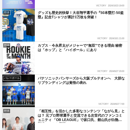
VICTORY
2024/10/23 19:00
グッズも歴史的快挙！大谷翔平選手の『50本塁打-50盗
野球
塁』記念Tシャツが累計3万枚を突破！
VICTORY
2024/10/1 21:00
カブス・今永昇太がメジャーで“無双”できる理由 秘密
野球
は「ホップ」と「ハイボール」にあり
VICTORY
2024/6/27 20:00
パナソニックパンサーズから大阪ブルテオンへ 大胆な
バレーボール
リブランディングは覚悟の表れ
VICTORY
2024/6/27 7:00
「相互性」を活かした多彩なコンテンツ「ながら見」と
野球
は？ 元プロ野球選手と交流できる次世代のファンコミ
ュニティ 「OB LEAGUE」で坂口氏、館山氏が白熱の
野球トークを展開