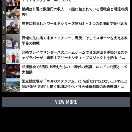
ァイティング」ルールについて
横綱は引退で数億円の収入！？謎に包まれている退職金と引退相撲
5
興行
歴史に刻まれたワールドシリーズ第7戦 ～３つの名場面で振り返る
6
～
異端の先に描く未来：イチロー、野茂、そしてスポーツを支える科
7
学界の挑戦
川崎ブレイブサンダースのホームゲームで音楽演出を手掛けるスチ
8
ャダラパーが川崎新！アリーナシティ・プロジェクトを語る 「楽
しみでしかないでしょ。川崎は、ずっと成長曲線だから」
相撲協会で3倍以上増えたもの ～時代の要請、ロンドン公演と古式
9
大相撲
国立競技場が「MUFGスタジアム」に 名前だけではない…JNSEと
10
MUFGが“共創”し描く地域活性化・社会価値創造の近未来図とは
VIEW MORE