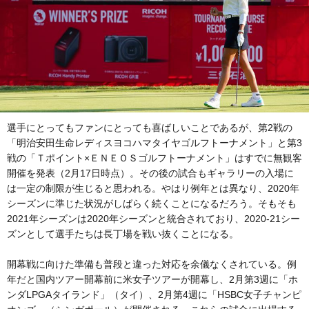
選手にとってもファンにとっても喜ばしいことであるが、第2戦の
「明治安田生命レディスヨコハマタイヤゴルフトーナメント」と第3
戦の「Ｔポイント×ＥＮＥＯＳゴルフトーナメント」はすでに無観客
開催を発表（2月17日時点）。その後の試合もギャラリーの入場に
は一定の制限が生じると思われる。やはり例年とは異なり、2020年
シーズンに準じた状況がしばらく続くことになるだろう。そもそも
2021年シーズンは2020年シーズンと統合されており、2020-21シー
ズンとして選手たちは長丁場を戦い抜くことになる。
開幕戦に向けた準備も普段と違った対応を余儀なくされている。例
年だと国内ツアー開幕前に米女子ツアーが開幕し、2月第3週に「ホ
ンダLPGAタイランド」（タイ）、2月第4週に「HSBC女子チャンピ