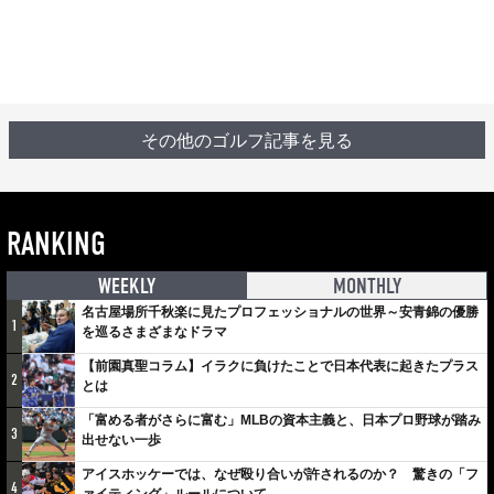
その他のゴルフ記事を見る
RANKING
WEEKLY
MONTHLY
名古屋場所千秋楽に見たプロフェッショナルの世界～安青錦の優勝
1
を巡るさまざまなドラマ
【前園真聖コラム】イラクに負けたことで日本代表に起きたプラス
2
とは
「富める者がさらに富む」MLBの資本主義と、日本プロ野球が踏み
3
出せない一歩
アイスホッケーでは、なぜ殴り合いが許されるのか？ 驚きの「フ
4