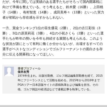
だが、今年に関しては実績のある選手たちがそろって国内開幕戦に
向けて準備を整えている。そう考えると、鈴木愛（16勝）、上田桃
子（14勝）、有村智恵（14勝）、成田美寿々（13勝）といった実力
者が初戦から存在感を示すかもしれない。
一方、賞金ランキング1位の笹生優花（2勝）、2位の古江彩佳（3
勝）、3位の原英莉花（3勝）、4位の小祝さくら（2勝）といった選
手たちが昨年の勢いを今年も持続する展開も考えられる。このよう
な状況が誰にとって有利に働くか分からないが、出場するすべての
選手がベストなコンディションでゴルフトーナメントの面白さを存
分に伝える開幕戦になってほしい。
著者プロフィール
保井友秀
1974年生まれ。出版社勤務、ゴルフ雑誌編集部勤務を経て、2015
年にフリーランスとして活動を始める。2015年から2018年まで
PGAツアー日本語版サイトの原稿執筆および編集を担当。その
他、ゴルフ雑誌や経済誌などで連載記事を執筆している。