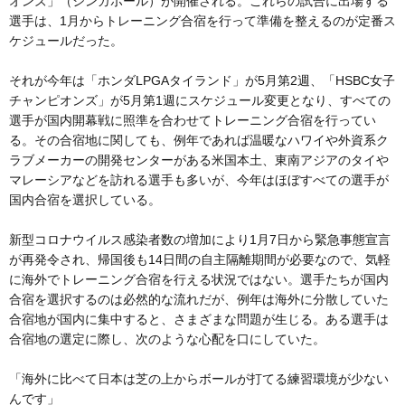
オンズ」（シンガポール）が開催される。これらの試合に出場する
選手は、1月からトレーニング合宿を行って準備を整えるのが定番ス
ケジュールだった。
それが今年は「ホンダLPGAタイランド」が5月第2週、「HSBC女子
チャンピオンズ」が5月第1週にスケジュール変更となり、すべての
選手が国内開幕戦に照準を合わせてトレーニング合宿を行ってい
る。その合宿地に関しても、例年であれば温暖なハワイや外資系ク
ラブメーカーの開発センターがある米国本土、東南アジアのタイや
マレーシアなどを訪れる選手も多いが、今年はほぼすべての選手が
国内合宿を選択している。
新型コロナウイルス感染者数の増加により1月7日から緊急事態宣言
が再発令され、帰国後も14日間の自主隔離期間が必要なので、気軽
に海外でトレーニング合宿を行える状況ではない。選手たちが国内
合宿を選択するのは必然的な流れだが、例年は海外に分散していた
合宿地が国内に集中すると、さまざまな問題が生じる。ある選手は
合宿地の選定に際し、次のような心配を口にしていた。
「海外に比べて日本は芝の上からボールが打てる練習環境が少ない
んです」