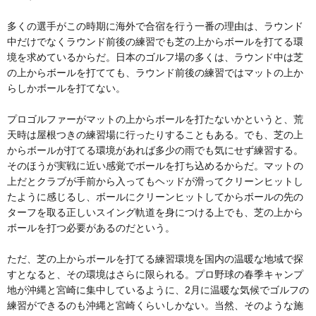
多くの選手がこの時期に海外で合宿を行う一番の理由は、ラウンド
中だけでなくラウンド前後の練習でも芝の上からボールを打てる環
境を求めているからだ。日本のゴルフ場の多くは、ラウンド中は芝
の上からボールを打てても、ラウンド前後の練習ではマットの上か
らしかボールを打てない。
プロゴルファーがマットの上からボールを打たないかというと、荒
天時は屋根つきの練習場に行ったりすることもある。でも、芝の上
からボールが打てる環境があれば多少の雨でも気にせず練習する。
そのほうが実戦に近い感覚でボールを打ち込めるからだ。マットの
上だとクラブが手前から入ってもヘッドが滑ってクリーンヒットし
たように感じるし、ボールにクリーンヒットしてからボールの先の
ターフを取る正しいスイング軌道を身につける上でも、芝の上から
ボールを打つ必要があるのだという。
ただ、芝の上からボールを打てる練習環境を国内の温暖な地域で探
すとなると、その環境はさらに限られる。プロ野球の春季キャンプ
地が沖縄と宮崎に集中しているように、2月に温暖な気候でゴルフの
練習ができるのも沖縄と宮崎くらいしかない。当然、そのような施