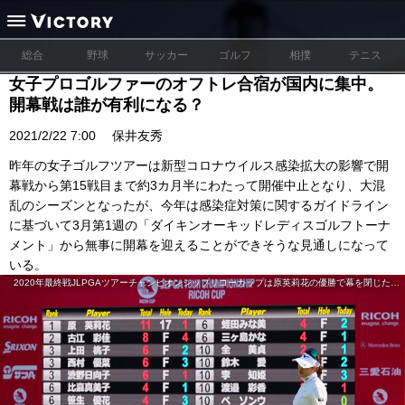
総合
野球
サッカー
ゴルフ
相撲
テニス
女子プロゴルファーのオフトレ合宿が国内に集中。
開幕戦は誰が有利になる？
2021/2/22 7:00
保井友秀
昨年の女子ゴルフツアーは新型コロナウイルス感染拡大の影響で開
幕戦から第15戦目まで約3カ月半にわたって開催中止となり、大混
乱のシーズンとなったが、今年は感染症対策に関するガイドライン
に基づいて3月第1週の「ダイキンオーキッドレディスゴルフトーナ
メント」から無事に開幕を迎えることができそうな見通しになって
いる。
2020年最終戦JLPGAツアーチャンピオンシップリコーカップは原英莉花の優勝で幕を閉じた／(C)Getty Images