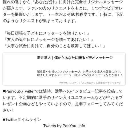
憧れの選手から『あなただけ』に向けた完全オリジナルメッセージ
が届きます。ファンの方のリクエストをもとに、１つずつビデオレ
ターを撮影いたします。（一本およそ60秒程度です。）特に、下記
のようなリクエストが集まっております。
『毎日頑張る子どもにメッセージを贈りたい！』
『友人の誕生日にメッセージを贈ってあげたい！』
『大事な試合に向けて、自分のことを鼓舞してほしい！』
新井章大｜僕からあなたに贈るビデオメッセージ
誕生日やお祝いごとのメッセージ、お子さんや友人を鼓舞したり、
励ましたりするメッセージ、自分への応援メッセージなどが届く！
PasYou(パスユー ）|『あなただけ』に贈るビデオメッセージ
■PasYouのTwitterでは随時、選手へのインタビュー記事を投稿して
います。不定期的に選手のサイン入りユニフォームなどが当たるプ
レゼント企画などもやっていますので、是非フォローしてみてくだ
さい！
■Twitterタイムライン
Tweets by PasYou_info