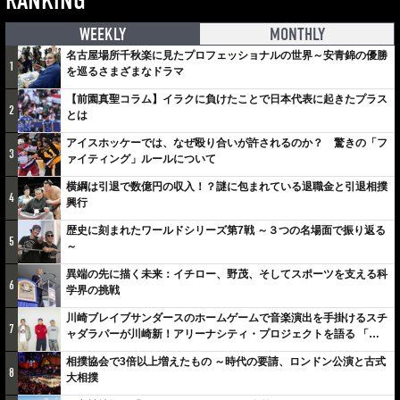
RANKING
WEEKLY
MONTHLY
名古屋場所千秋楽に見たプロフェッショナルの世界～安青錦の優勝
1
を巡るさまざまなドラマ
【前園真聖コラム】イラクに負けたことで日本代表に起きたプラス
2
とは
アイスホッケーでは、なぜ殴り合いが許されるのか？ 驚きの「フ
3
ァイティング」ルールについて
横綱は引退で数億円の収入！？謎に包まれている退職金と引退相撲
4
興行
歴史に刻まれたワールドシリーズ第7戦 ～３つの名場面で振り返る
5
～
異端の先に描く未来：イチロー、野茂、そしてスポーツを支える科
6
学界の挑戦
川崎ブレイブサンダースのホームゲームで音楽演出を手掛けるスチ
7
ャダラパーが川崎新！アリーナシティ・プロジェクトを語る 「楽
しみでしかないでしょ。川崎は、ずっと成長曲線だから」
相撲協会で3倍以上増えたもの ～時代の要請、ロンドン公演と古式
8
大相撲