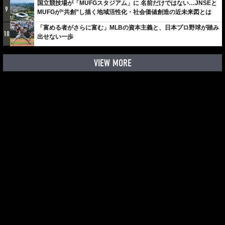
国立競技場が「MUFGスタジアム」に 名前だけではない…JNSEと
9
MUFGが“共創”し描く地域活性化・社会価値創造の近未来図とは
「富める者がさらに富む」MLBの資本主義と、日本プロ野球が踏み
10
出せない一歩
VIEW MORE