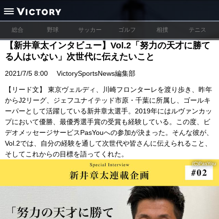
総合
野球
サッカー
ゴルフ
相撲
テニス
【新井章太インタビュー】Vol.2「努力の天才に勝て
る人はいない」次世代に伝えたいこと
2021/7/5 8:00
VictorySportsNews編集部
【リード文】 東京ヴェルディ、川崎フロンターレを渡り歩き、昨年
からJ2リーグ、ジェフユナイテッド市原・千葉に所属し、ゴールキ
ーパーとして活躍している新井章太選手。2019年にはルヴァンカッ
プにおいて優勝、最優秀選手賞の受賞も経験している。この度、ビ
デオメッセージサービスPasYouへの参加が決まった。そんな彼が、
Vol.2では、自分の経験を通して次世代や皆さんに伝えられること、
そしてこれからの目標を語ってくれた。
(C)PasYou