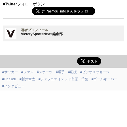
■Twitterフォローボタン
著者プロフィール
VictorySportsNews編集部
#サッカー
#ファン
#スポーツ
#選手
#応援
#ビデオメッセージ
#PasYou
#新井章太
#ジェフユナイテッド市原・千葉
#ゴールキーパー
#インタビュー