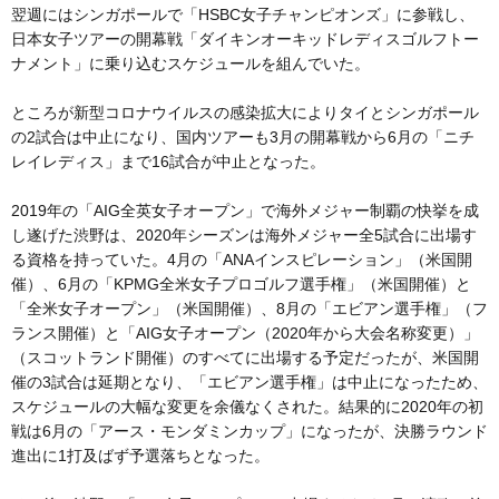
翌週にはシンガポールで「HSBC女子チャンピオンズ」に参戦し、
日本女子ツアーの開幕戦「ダイキンオーキッドレディスゴルフトー
ナメント」に乗り込むスケジュールを組んでいた。
ところが新型コロナウイルスの感染拡大によりタイとシンガポール
の2試合は中止になり、国内ツアーも3月の開幕戦から6月の「ニチ
レイレディス」まで16試合が中止となった。
2019年の「AIG全英女子オープン」で海外メジャー制覇の快挙を成
し遂げた渋野は、2020年シーズンは海外メジャー全5試合に出場す
る資格を持っていた。4月の「ANAインスピレーション」（米国開
催）、6月の「KPMG全米女子プロゴルフ選手権」（米国開催）と
「全米女子オープン」（米国開催）、8月の「エビアン選手権」（フ
ランス開催）と「AIG女子オープン（2020年から大会名称変更）」
（スコットランド開催）のすべてに出場する予定だったが、米国開
催の3試合は延期となり、「エビアン選手権」は中止になったため、
スケジュールの大幅な変更を余儀なくされた。結果的に2020年の初
戦は6月の「アース・モンダミンカップ」になったが、決勝ラウンド
進出に1打及ばず予選落ちとなった。