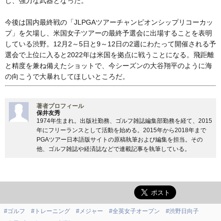
し、強力な武器となった。
今後は国内最終戦の「JLPGAツアーチャンピオンシップリコーカッ
プ」を欠場し、米国女子ツアーの最終予選会に出場することを表明
している渋野。12月2～5日と9～12日の2週にわたって開催される予
選会で上位に入ると2022年は米国を拠点に戦うことになる。飛距離
と精度を兼ね備えたショットで、今シーズンの大谷翔平のように海
の向こうで大暴れしてほしいところだ。
著者プロフィール
保井友秀
1974年生まれ。出版社勤務、ゴルフ雑誌編集部勤務を経て、2015
年にフリーランスとして活動を始める。2015年から2018年まで
PGAツアー日本語版サイトの原稿執筆および編集を担当。その
他、ゴルフ雑誌や経済誌などで連載記事を執筆している。
#ゴルフ
#トレーニング
#メジャー
#全英女子オープン
#渋野日向子