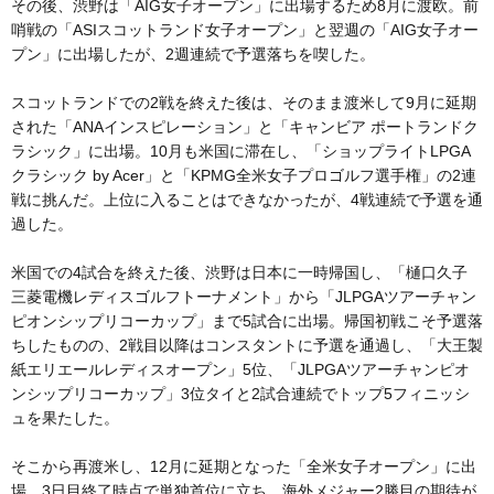
その後、渋野は「AIG女子オープン」に出場するため8月に渡欧。前
哨戦の「ASIスコットランド女子オープン」と翌週の「AIG女子オー
プン」に出場したが、2週連続で予選落ちを喫した。
スコットランドでの2戦を終えた後は、そのまま渡米して9月に延期
された「ANAインスピレーション」と「キャンビア ポートランドク
ラシック」に出場。10月も米国に滞在し、「ショップライトLPGA
クラシック by Acer」と「KPMG全米女子プロゴルフ選手権」の2連
戦に挑んだ。上位に入ることはできなかったが、4戦連続で予選を通
過した。
米国での4試合を終えた後、渋野は日本に一時帰国し、「樋口久子
三菱電機レディスゴルフトーナメント」から「JLPGAツアーチャン
ピオンシップリコーカップ」まで5試合に出場。帰国初戦こそ予選落
ちしたものの、2戦目以降はコンスタントに予選を通過し、「大王製
紙エリエールレディスオープン」5位、「JLPGAツアーチャンピオ
ンシップリコーカップ」3位タイと2試合連続でトップ5フィニッシ
ュを果たした。
そこから再渡米し、12月に延期となった「全米女子オープン」に出
場。3日目終了時点で単独首位に立ち、海外メジャー2勝目の期待が