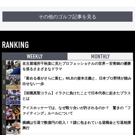
その他のゴルフ記事を見る
RANKING
WEEKLY
MONTHLY
名古屋場所千秋楽に見たプロフェッショナルの世界～安青錦の優勝
1
を巡るさまざまなドラマ
「富める者がさらに富む」MLBの資本主義と、日本プロ野球が踏み
2
出せない一歩
【前園真聖コラム】イラクに負けたことで日本代表に起きたプラス
3
とは
アイスホッケーでは、なぜ殴り合いが許されるのか？ 驚きの「フ
4
ァイティング」ルールについて
横綱は引退で数億円の収入！？謎に包まれている退職金と引退相撲
5
興行