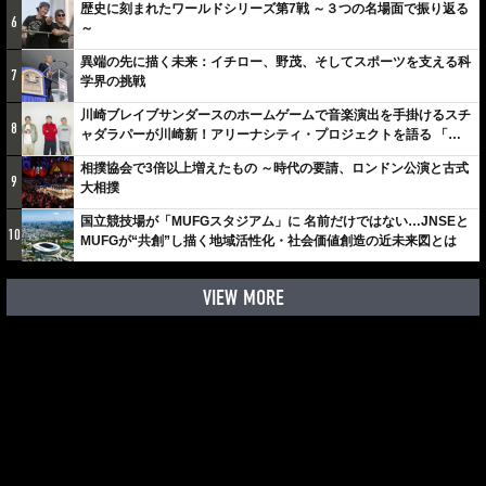
歴史に刻まれたワールドシリーズ第7戦 ～３つの名場面で振り返る
6
～
異端の先に描く未来：イチロー、野茂、そしてスポーツを支える科
7
学界の挑戦
川崎ブレイブサンダースのホームゲームで音楽演出を手掛けるスチ
8
ャダラパーが川崎新！アリーナシティ・プロジェクトを語る 「楽
しみでしかないでしょ。川崎は、ずっと成長曲線だから」
相撲協会で3倍以上増えたもの ～時代の要請、ロンドン公演と古式
9
大相撲
国立競技場が「MUFGスタジアム」に 名前だけではない…JNSEと
10
MUFGが“共創”し描く地域活性化・社会価値創造の近未来図とは
VIEW MORE