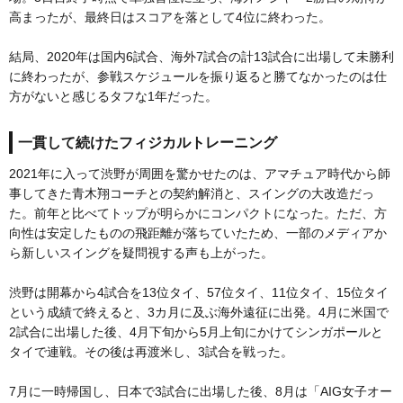
高まったが、最終日はスコアを落として4位に終わった。
結局、2020年は国内6試合、海外7試合の計13試合に出場して未勝利
に終わったが、参戦スケジュールを振り返ると勝てなかったのは仕
方がないと感じるタフな1年だった。
一貫して続けたフィジカルトレーニング
2021年に入って渋野が周囲を驚かせたのは、アマチュア時代から師
事してきた青木翔コーチとの契約解消と、スイングの大改造だっ
た。前年と比べてトップが明らかにコンパクトになった。ただ、方
向性は安定したものの飛距離が落ちていたため、一部のメディアか
ら新しいスイングを疑問視する声も上がった。
渋野は開幕から4試合を13位タイ、57位タイ、11位タイ、15位タイ
という成績で終えると、3カ月に及ぶ海外遠征に出発。4月に米国で
2試合に出場した後、4月下旬から5月上旬にかけてシンガポールと
タイで連戦。その後は再渡米し、3試合を戦った。
7月に一時帰国し、日本で3試合に出場した後、8月は「AIG女子オー