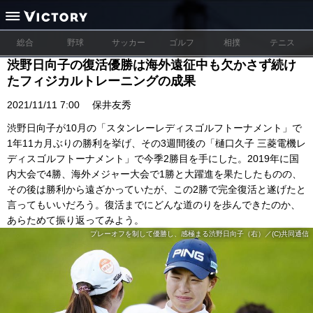
総合
野球
サッカー
ゴルフ
相撲
テニス
渋野日向子の復活優勝は海外遠征中も欠かさず続け
たフィジカルトレーニングの成果
2021/11/11 7:00
保井友秀
渋野日向子が10月の「スタンレーレディスゴルフトーナメント」で
1年11カ月ぶりの勝利を挙げ、その3週間後の「樋口久子 三菱電機レ
ディスゴルフトーナメント」で今季2勝目を手にした。2019年に国
内大会で4勝、海外メジャー大会で1勝と大躍進を果たしたものの、
その後は勝利から遠ざかっていたが、この2勝で完全復活と遂げたと
言ってもいいだろう。復活までにどんな道のりを歩んできたのか、
あらためて振り返ってみよう。
プレーオフを制して優勝し、感極まる渋野日向子（右）／(C)共同通信