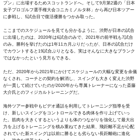
プン」に出場するためスコットランドへ。そして9月第2週の「日本
女子プロゴルフ選手権大会コニカミノルタ杯」から再び日本ツアー
に参戦し、5試合目で復活優勝をつかみ取った。
ここまでのスケジュールを見ても分かるように、渋野が日本の試合
に出場したのは、2020年は6試合のみで、2021年の前半戦も7試合
のみ。勝利を挙げたのは1年11カ月ぶりだったが、日本の試合だけ
でカウントすると19試合ぶりとなる。実はそんなに大きなブランク
ではなかったという見方もできる。
ただ、2020年から2021年にかけてスケジュールの大幅な変更を余儀
なくされ、コーチとの契約を解消し、スイングも大きく変えた渋野
が一貫して続けていたのが2020年から専属トレーナーになった斎藤
大介氏とのフィジカルトレーニングだ。
海外ツアー参戦中もビデオ通話を利用してトレーニング指導を受
け、新しいスイングをコントロールできる肉体を作り上げていっ
た。筋肉を大きくするというよりも体のつながりを強化して最大出
力を上げるトレーニングを積み重ねてきた結果、飛距離不足が心配
されていた新スイングは以前に勝るとも劣らない長距離砲に進化