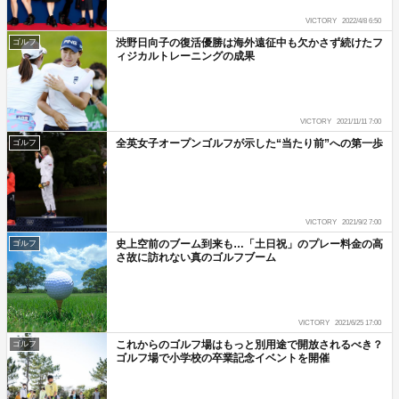
VICTORY
2022/4/8 6:50
渋野日向子の復活優勝は海外遠征中も欠かさず続けたフ
ゴルフ
ィジカルトレーニングの成果
VICTORY
2021/11/11 7:00
全英女子オープンゴルフが示した“当たり前”への第一歩
ゴルフ
VICTORY
2021/9/2 7:00
史上空前のブーム到来も…「土日祝」のプレー料金の高
ゴルフ
さ故に訪れない真のゴルフブーム
VICTORY
2021/6/25 17:00
これからのゴルフ場はもっと別用途で開放されるべき？
ゴルフ
ゴルフ場で小学校の卒業記念イベントを開催