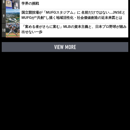
8
学界の挑戦
国立競技場が「MUFGスタジアム」に 名前だけではない…JNSEと
9
MUFGが“共創”し描く地域活性化・社会価値創造の近未来図とは
「富める者がさらに富む」MLBの資本主義と、日本プロ野球が踏み
10
出せない一歩
VIEW MORE