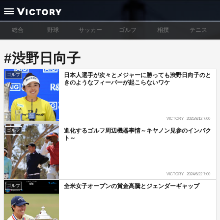
総合
野球
サッカー
ゴルフ
相撲
テニス
#渋野日向子
日本人選手が次々とメジャーに勝っても渋野日向子のと
ゴルフ
きのようなフィーバーが起こらないワケ
VICTORY
2025/8/12 7:00
進化するゴルフ周辺機器事情～キヤノン見参のインパク
ゴルフ
ト～
VICTORY
2024/6/22 7:00
全米女子オープンの賞金高騰とジェンダーギャップ
ゴルフ