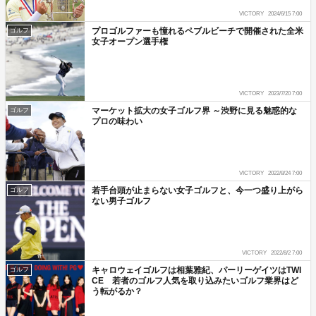
VICTORY
2024/6/15 7:00
プロゴルファーも憧れるペブルビーチで開催された全米
ゴルフ
女子オープン選手権
VICTORY
2023/7/20 7:00
マーケット拡大の女子ゴルフ界 ～渋野に見る魅惑的な
ゴルフ
プロの味わい
VICTORY
2022/8/24 7:00
若手台頭が止まらない女子ゴルフと、今一つ盛り上がら
ゴルフ
ない男子ゴルフ
VICTORY
2022/8/2 7:00
キャロウェイゴルフは相葉雅紀、パーリーゲイツはTWI
ゴルフ
CE 若者のゴルフ人気を取り込みたいゴルフ業界はど
う転がるか？