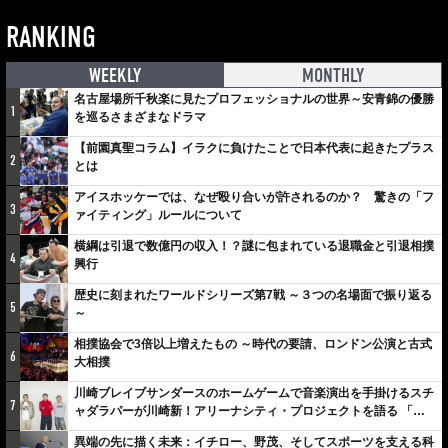
RANKING
WEEKLY
MONTHLY
名古屋場所千秋楽に見たプロフェッショナルの世界～安青錦の優勝
1
を巡るさまざまなドラマ
【前園真聖コラム】イラクに負けたことで日本代表に起きたプラス
2
とは
アイスホッケーでは、なぜ殴り合いが許されるのか？ 驚きの「フ
3
ァイティング」ルールについて
横綱は引退で数億円の収入！？謎に包まれている退職金と引退相撲
4
興行
歴史に刻まれたワールドシリーズ第7戦 ～３つの名場面で振り返る
5
～
相撲協会で3倍以上増えたもの ～時代の要請、ロンドン公演と古式
6
大相撲
川崎ブレイブサンダースのホームゲームで音楽演出を手掛けるスチ
7
ャダラパーが川崎新！アリーナシティ・プロジェクトを語る 「楽
しみでしかないでしょ。川崎は、ずっと成長曲線だから」
異端の先に描く未来：イチロー、野茂、そしてスポーツを支える科