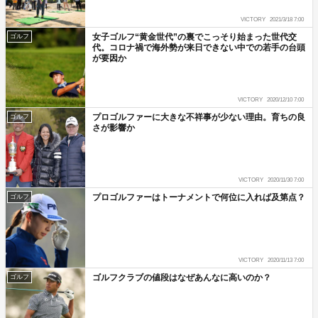
VICTORY
2021/3/18 7:00
女子ゴルフ“黄金世代”の裏でこっそり始まった世代交
ゴルフ
代。コロナ禍で海外勢が来日できない中での若手の台頭
が要因か
VICTORY
2020/12/10 7:00
プロゴルファーに大きな不祥事が少ない理由。育ちの良
ゴルフ
さが影響か
VICTORY
2020/11/30 7:00
プロゴルファーはトーナメントで何位に入れば及第点？
ゴルフ
VICTORY
2020/11/13 7:00
ゴルフクラブの値段はなぜあんなに高いのか？
ゴルフ