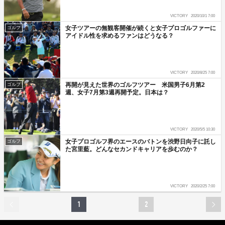
VICTORY
2020/10/1 7:00
女子ツアーの無観客開催が続くと女子プロゴルファーに
ゴルフ
アイドル性を求めるファンはどうなる？
VICTORY
2020/8/25 7:00
再開が見えた世界のゴルフツアー 米国男子6月第2
ゴルフ
週、女子7月第3週再開予定。日本は？
VICTORY
2020/5/5 10:30
女子プロゴルフ界のエースのバトンを渋野日向子に託し
ゴルフ
た宮里藍。どんなセカンドキャリアを歩むのか？
VICTORY
2020/2/25 7:00
1
2