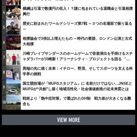
横綱は引退で数億円の収入！？謎に包まれている退職金と引退相撲
4
興行
歴史に刻まれたワールドシリーズ第7戦 ～３つの名場面で振り返る
5
～
相撲協会で3倍以上増えたもの ～時代の要請、ロンドン公演と古式
6
大相撲
川崎ブレイブサンダースのホームゲームで音楽演出を手掛けるスチ
7
ャダラパーが川崎新！アリーナシティ・プロジェクトを語る 「楽
しみでしかないでしょ。川崎は、ずっと成長曲線だから」
異端の先に描く未来：イチロー、野茂、そしてスポーツを支える科
8
学界の挑戦
国立競技場が「MUFGスタジアム」に 名前だけではない…JNSEと
9
MUFGが“共創”し描く地域活性化・社会価値創造の近未来図とは
戦術より「熱中症対策」で選ばれたDH制 戦力差が大きくなる懸
10
念も
VIEW MORE