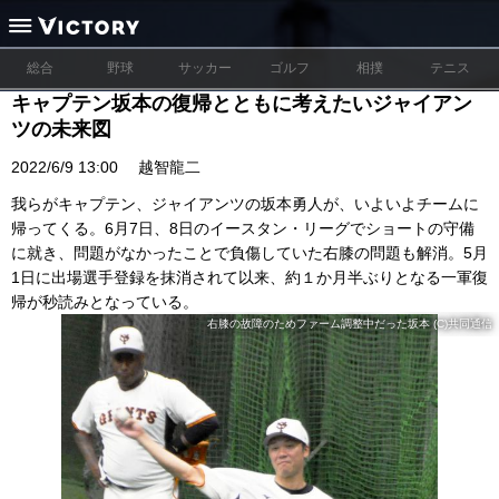
総合
野球
サッカー
ゴルフ
相撲
テニス
キャプテン坂本の復帰とともに考えたいジャイアン
ツの未来図
2022/6/9 13:00
越智龍二
我らがキャプテン、ジャイアンツの坂本勇人が、いよいよチームに
帰ってくる。6月7日、8日のイースタン・リーグでショートの守備
に就き、問題がなかったことで負傷していた右膝の問題も解消。5月
1日に出場選手登録を抹消されて以来、約１か月半ぶりとなる一軍復
帰が秒読みとなっている。
右膝の故障のためファーム調整中だった坂本 (C)共同通信