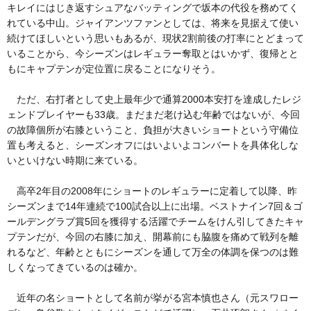
キレイにはじき返すシュアなバッティングで坂本の代役を務めてく
れている中山。ジャイアンツファンとしては、将来を見据えて使い
続けてほしいという思いもあるが、現状2割前後の打率にとどまって
いることから、今シーズンはレギュラー奪取とはいかず、復帰とと
もにキャプテンが定位置に戻ることになりそう。
ただ、右打者として史上最年少で通算2000本安打を達成したレジ
ェンドプレイヤーも33歳。まだまだ老け込む年齢ではないが、今回
の故障個所が右膝ということ、負担が大きいショートという守備位
置も考えると、シーズンオフにはいよいよコンバートを具体化しな
いといけない時期に来ている。
高卒2年目の2008年にショートのレギュラーに定着して以降、昨
シーズンまで14年連続で100試合以上に出場。ベストナイン7回＆ゴ
ールデングラブ賞5回を獲得する活躍でチームをけん引してきたキャ
プテンだが、今回の右膝に加え、開幕前にも脇腹を痛めて戦列を離
れるなど、年齢とともにシーズンを通して万全の体調を保つのは難
しくなってきているのは確か。
近年の名ショートとして名前が挙がる宮本慎也さん（元スワロー