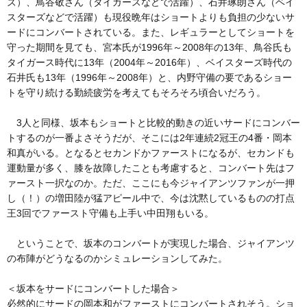
ズ）、鳥谷敬さん（タイガースなどで活躍）、石井琢朗さん（ベイ
スターズなどで活躍）も現役晩年はショートよりも負担の少ないサ
ードにコンバートされている。また、レギュラーとしてショートを
守った期間を見ても、宮本氏が1996年～2008年の13年、鳥谷氏も
タイガース時代に13年（2004年～2016年）、ベイスターズ時代の
石井氏も13年（1996年～2008年）と、内野守備の要であるショー
トを守り続ける勤続疲労を考えてもそろそろ頃合いだろう。
3人と同様、坂本もショートと比較的動きの近いサードにコンバー
トするのが一番よさそうだが、そこには2年連続2冠王の4番・岡本
和真がいる。となるとセカンドかファーストになるが、セカンドも
運動量が多く、膝を故障したことも考慮すると、コンバート先はフ
ァースト一択なのか。ただ、ここにも今ジャイアンツファンが一押
し（！）の増田陸が猛アピール中で、今は沈黙しているものの打点
王3回でファースト守備も上手い中田翔もいる。
ということで、坂本のコンバートが実現した場合、ジャイアンツ
の布陣がどうなるのかシミュレーションしてみた。
＜坂本をサードにコンバートした場合＞
必然的にサードの岡本和がファーストにコンバートされそう。ショ