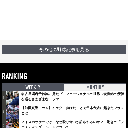
その他の野球記事を見る
RANKING
WEEKLY
MONTHLY
名古屋場所千秋楽に見たプロフェッショナルの世界～安青錦の優勝
1
を巡るさまざまなドラマ
【前園真聖コラム】イラクに負けたことで日本代表に起きたプラス
2
とは
アイスホッケーでは、なぜ殴り合いが許されるのか？ 驚きの「フ
3
ァイティング」ルールについて