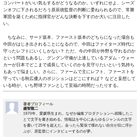
コンバートがいい気もするがどうなるのか。いずれにせよ、シーズ
ンオフに下されるだろう原辰徳監督の判断に委ねられるので、常勝
軍団を築くために指揮官がどんな決断を下すのか大いに注目した
い。
ちなみに、サード坂本、ファースト坂本のどちらになった場合も
中田がはじき出されることになるので、中田はファイターズ時代に
守ったレフトにいくしかない？ ただ、今の中田が外野を守れるのか
という問題もあるし、グングン守備が上達しているアダム・ウォー
カーが日本でどこまで成長していくのかを見守りたいという気持ち
もあって悩ましい。さらに、ファームで主にレフト、ファーストを
守っている秋広優人のポジションはどこにすれば？ などと妄想して
いる時が、いち野球ファンとして至福の時間だったりする。
著者プロフィール
越智龍二
1970年、愛媛県生まれ。なぜか編集プロダクションへ就職したこ
とで文字を書き始める。情報誌を中心にあらゆるジャンルの文字
を書いて25年を超えた。会ったら緊張で喋れない自分が目に浮か
ぶが、原監督にインタビューするのが夢。