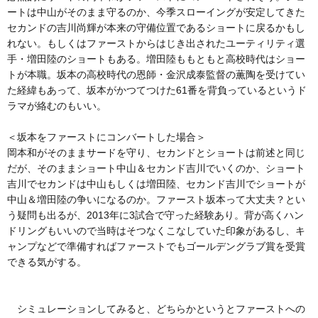
ートは中山がそのまま守るのか、今季スローイングが安定してきた
セカンドの吉川尚輝が本来の守備位置であるショートに戻るかもし
れない。もしくはファーストからはじき出されたユーティリティ選
手・増田陸のショートもある。増田陸ももともと高校時代はショー
トが本職。坂本の高校時代の恩師・金沢成泰監督の薫陶を受けてい
た経緯もあって、坂本がかつてつけた61番を背負っているというド
ラマが絡むのもいい。
＜坂本をファーストにコンバートした場合＞
岡本和がそのままサードを守り、セカンドとショートは前述と同じ
だが、そのままショート中山＆セカンド吉川でいくのか、ショート
吉川でセカンドは中山もしくは増田陸、セカンド吉川でショートが
中山＆増田陸の争いになるのか。ファースト坂本って大丈夫？とい
う疑問も出るが、2013年に3試合で守った経験あり。背が高くハン
ドリングもいいので当時はそつなくこなしていた印象があるし、キ
ャンプなどで準備すればファーストでもゴールデングラブ賞を受賞
できる気がする。
シミュレーションしてみると、どちらかというとファーストへの