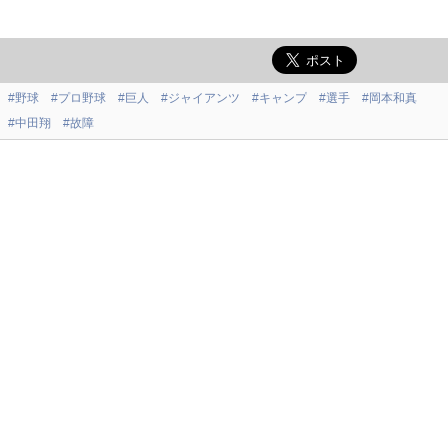
#野球
#プロ野球
#巨人
#ジャイアンツ
#キャンプ
#選手
#岡本和真
#中田翔
#故障