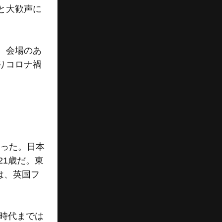
と大歓声に
、会場のあ
りコロナ禍
わった。日本
21歳だ。東
は、英国フ
時代までは