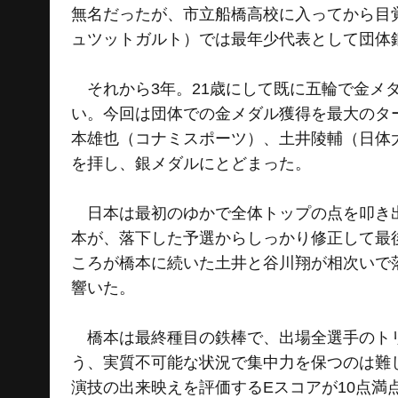
無名だったが、市立船橋高校に入ってから目覚
ュツットガルト）では最年少代表として団体
それから3年。21歳にして既に五輪で金メ
い。今回は団体での金メダル獲得を最大のタ
本雄也（コナミスポーツ）、土井陵輔（日体
を拝し、銀メダルにとどまった。
日本は最初のゆかで全体トップの点を叩き出
本が、落下した予選からしっかり修正して最
ころが橋本に続いた土井と谷川翔が相次いで
響いた。
橋本は最終種目の鉄棒で、出場全選手のトリ
う、実質不可能な状況で集中力を保つのは難
演技の出来映えを評価するEスコアが10点満