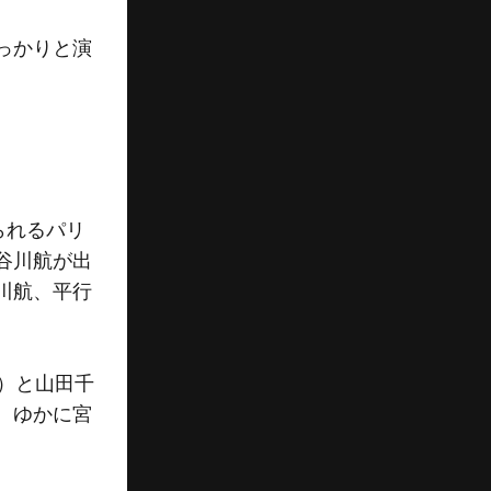
っかりと演
。
られるパリ
谷川航が出
川航、平行
）と山田千
、ゆかに宮