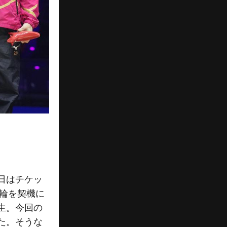
日はチケッ
五輪を契機に
生。今回の
た。そうな