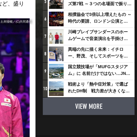
5
など、盛り
ズ第7戦 ～３つの名場面で振り返
る～
相撲協会で3倍以上増えたもの ～
6
時代の要請、ロンドン公演と古
井陵輔／(C)共同通信
式大相撲
川崎ブレイブサンダースのホー
7
ムゲームで音楽演出を手掛ける
スチャダラパーが川崎新！アリ
異端の先に描く未来：イチロ
ーナシティ・プロジェクトを語
8
ー、野茂、そしてスポーツを支
る 「楽しみでしかないでしょ。
える科学界の挑戦
川崎は、ずっと成長曲線だか
国立競技場が「MUFGスタジア
9
ら」
ム」に 名前だけではない…JNSE
とMUFGが“共創”し描く地域活
戦術より「熱中症対策」で選ば
性化・社会価値創造の近未来図
10
れたDH制 戦力差が大きくなる
とは
懸念も
VIEW MORE