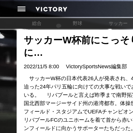
総合
野球
サッカー
サッカーW杯前にこっそ
に…
2022/11/5 8:00
VictorySportsNews編集部
サッカーW杯の日本代表26人が発表され、
迫った24年パリ五輪に向けての大事な戦いで
いる。 リバプールと言えば昨季まで南野拓
国北西部マージーサイド州の港湾都市。体操
フィールド・スタジアムでUEFAチャンピオ
リバプールFCのユニホームを着て首から赤
ンフィールドに向かうサポーターたちだった。