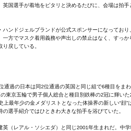
、英国選手が着地をピタリと決めるたびに、会場は拍手
ハンドジェルブランドが公式スポンサーになっており
。一方でマスク着用義務や声出しの禁止はなく、すっか
取り戻している。
位通過の日本は同2位通過の英国と同じ組で6種目をま
の東京五輪で男子個人総合と種目別鉄棒の2冠に輝いた
史上最年少の金メダリストとなった体操界の新しい“顔”
時の選手紹介ではひときわ大きな拍手を浴びていた。
英（レアル・ソシエダ）と同じ2001年生まれだ。中学