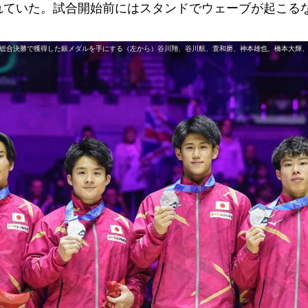
されていた。試合開始前にはスタンドでウェーブが起こる
総合決勝で獲得した銀メダルを手にする（左から）谷川翔、谷川航、萱和磨、神本雄也、橋本大輝、土