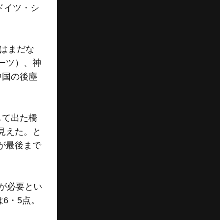
ドイツ・シ
はまだな
ーツ）、神
中国の後塵
して出た橋
見えた。と
が最後まで
が必要とい
6・5点。