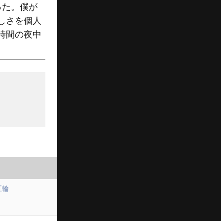
った。僕が
しさを個人
時間の夜中
五輪