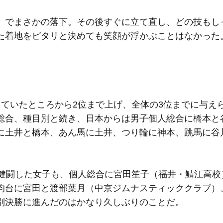
でまさかの落下。その後すぐに立て直し、どの技もし
た着地をピタリと決めても笑顔が浮かぶことはなかった
ていたところから2位まで上げ、全体の3位までに与え
総合、種目別と続き、日本からは男子個人総合に橋本と
に土井と橋本、あん馬に土井、つり輪に神本、跳馬に谷
健闘した女子も、個人総合に宮田笙子（福井・鯖江高校
均台に宮田と渡部葉月（中京ジムナスティッククラブ）
別決勝に進んだのはかなり久しぶりのことだ。