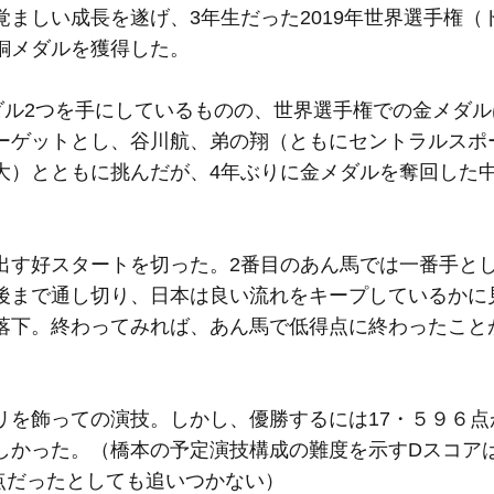
ましい成長を遂げ、3年生だった2019年世界選手権（
銅メダルを獲得した。
ダル2つを手にしているものの、世界選手権での金メダル
ーゲットとし、谷川航、弟の翔（ともにセントラルスポ
大）とともに挑んだが、4年ぶりに金メダルを奪回した
す好スタートを切った。2番目のあん馬では一番手と
後まで通し切り、日本は良い流れをキープしているかに
落下。終わってみれば、あん馬で低得点に終わったこと
を飾っての演技。しかし、優勝するには17・５９６点
しかった。（橋本の予定演技構成の難度を示すDスコアは
点だったとしても追いつかない）