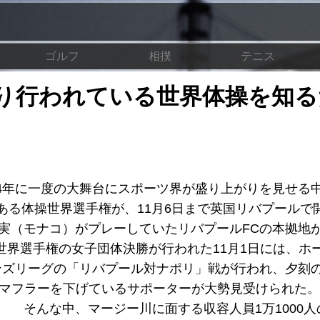
ゴルフ
相撲
テニス
り行われている世界体操を知る
4年に一度の大舞台にスポーツ界が盛り上がりを見せる中
ある体操世界選手権が、11月6日まで英国リバプールで
実（モナコ）がプレーしていたリバプールFCの本拠地
世界選手権の女子団体決勝が行われた11月1日には、ホ
ンズリーグの「リバプール対ナポリ」戦が行われ、夕刻
いマフラーを下げているサポーターが大勢見受けられた
 そんな中、マージー川に面する収容人員1万1000人