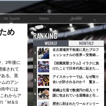
All Sports
News
Brand
ため
RANKING
WEEKLY
MONTHLY
名古屋場所千秋楽に見たプロフ
1
ェッショナルの世界～安青錦の
優勝を巡るさまざまなドラマ
、2年後に
【前園真聖コラム】イラクに負
2
けたことで日本代表に起きたプ
開催されて
ラスとは
がある、英
アイスホッケーでは、なぜ殴り
3
ームのアン
合いが許されるのか？ 驚きの
「ファイティング」ルールにつ
の街中には
横綱は引退で数億円の収入！？
いて
4
。これからア
謎に包まれている退職金と引退
相撲興行
の「M＆S
歴史に刻まれたワールドシリー