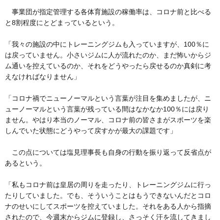
事業団が指定管理する各体育施設の稼働率は、コロナ前と比べる
と8割程度にとどまっているという。
「我々の施設の中にトレーニングジムも入っていますが、100％に
は戻っていません。小さいジムに人が流れたのか、まだ怖いからジ
ム通いを控えているのか、それをどうやったら戻せるのか真剣に考
えなければなりません」
「コロナ禍でニューノーマルという言葉が注目を集めましたが、ニ
ューノーマルという言葉が残っている間はなかなか100％には戻り
ません。やはり本当のノーマル、コロナ前の皆さまがスポーツを楽
しんでいた状態にどうやって戻すかが最大の課題です」
この点については塩見理事長も自身の行動を振り返って反省点が
あるという。
「私もコロナ前は皇居の周りを走ったり、トレーニングジムに行っ
たりしていました。でも、そういうことはもうできないんだとコロ
ナのせいにしてスポーツを控えていました。それをある人から指摘
されたので、今週末からジムに登録し、さっそく汗を流してきまし