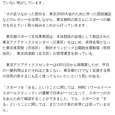
ていない気がしています」
「その足りなかった部分を、東京2020大会のために作った競技施設
などのレガシーを活用しながら、東京都民の皆さんにスポーツの魅
力を伝えていく取り組みをこれから行っていきます」
東京都スポーツ文化事業団は、水泳競技の会場として新設された
東京アクアティクスセンター（江東区）をはじめ、卓球会場となっ
た東京体育館（渋谷区）、駒沢オリンピック公園総合運動場（世田
谷区）、東京武道館（足立区）の管理運営を担っている。
東京アクアティクスセンターは4月11日から再開業したが、平日
の一般利用はまだそれほど多くない。東京都だけでなく近接する県
の住民の皆さまにも広く使ってもらいたいという思いがある。
「スポーツを『みる』ということに関しては、WBC（ワールドベー
スボールクラシック）の優勝で日本が一つになって、スポーツの力
をあらためて確認することができました。でも、スポーツを『す
る』ということに関しては、まだコロナ前の水準には戻っていませ
ん」