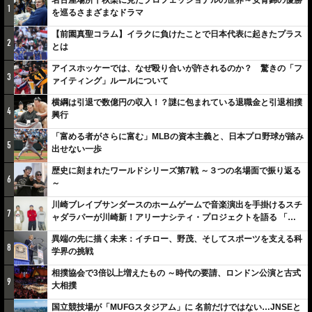
1
を巡るさまざまなドラマ
【前園真聖コラム】イラクに負けたことで日本代表に起きたプラス
2
とは
アイスホッケーでは、なぜ殴り合いが許されるのか？ 驚きの「フ
3
ァイティング」ルールについて
横綱は引退で数億円の収入！？謎に包まれている退職金と引退相撲
4
興行
「富める者がさらに富む」MLBの資本主義と、日本プロ野球が踏み
5
出せない一歩
歴史に刻まれたワールドシリーズ第7戦 ～３つの名場面で振り返る
6
～
川崎ブレイブサンダースのホームゲームで音楽演出を手掛けるスチ
7
ャダラパーが川崎新！アリーナシティ・プロジェクトを語る 「楽
しみでしかないでしょ。川崎は、ずっと成長曲線だから」
異端の先に描く未来：イチロー、野茂、そしてスポーツを支える科
8
学界の挑戦
相撲協会で3倍以上増えたもの ～時代の要請、ロンドン公演と古式
9
大相撲
国立競技場が「MUFGスタジアム」に 名前だけではない…JNSEと