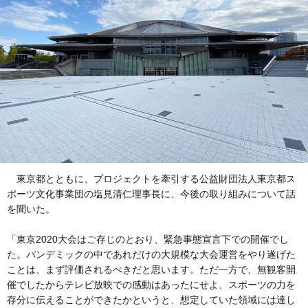
東京都とともに、プロジェクトを牽引する公益財団法人東京都ス
ポーツ文化事業団の塩見清仁理事長に、今後の取り組みについて話
を聞いた。
「東京2020大会はご存じのとおり、緊急事態宣言下での開催でし
た。パンデミックの中であれだけの大規模な大会運営をやり遂げた
ことは、まず評価されるべきだと思います。ただ一方で、無観客開
催でしたからテレビ放映での感動はあったにせよ、スポーツの力を
存分に伝えることができたかというと、想定していた領域には達し