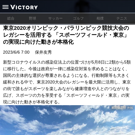
総合
野球
サッカー
ゴルフ
相撲
テニス
東京2020オリンピック・パラリンピック競技大会の
レガシーを活用する 「スポーツフィールド・東京」
の実現に向けた動きが本格化
2023/6/6 7:00
保井友秀
新型コロナウイルスの感染症法上の位置づけが5月8日に2類から5類
に移行した。今後は政府が一律に感染症対策を求めることはなく、
国民の主体的な選択が尊重されるようになる。行動制限等も大きく
緩和される中で、東京2020大会のレガシーを最大限に活用し、東京
の街で誰もがスポーツを楽しみながら健康増進や人とのつながりを
広げ、スポーツの力を享受する「スポーツフィールド・東京」の実
現に向けた動きが本格化する。
東京体育館 外観