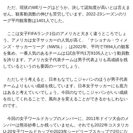
ただ、現状のWEリーグはどうか。決して認知度が高いとは言えま
せん。観客動員数の伸びも苦労しています。2022-23シーズンのリ
ーグ平均観客数は1401人でした。
ここは女子FIFAランク1位のアメリカと大きく違うところでしょ
う。アメリカは女子サッカーの人気が高く、「ナショナル・ウィメ
ンズ・サッカーリーグ（NWSL）」は2022年、平均で7894人の観客
を集め、一番人気のあるチームは1試合平均1万9105人という動員数
を誇ります。アメリカ女子代表チームは男子代表よりも高成績を残
しているというのも要因の一つでしょう。
ただしそう考えると、日本もなでしこジャパンのほうが男子代表
チームよりもいい成績を残しています。日本女子サッカーにも底力
はあると考えていいでしょう。今回のなでしこジャパンがいい成績
を出してくれることで、風向きを変えることができるかもしれない
のです。
今回の女子ワールドカップのメンバーに、2011年ドイツ大会のメ
ンバーは熊谷紗希しか残っていません。それでも2022年コスタリカ
U-20女子ワールドカップや2023年シービリーブスカップで2位にな