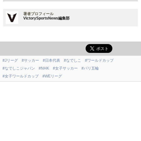
著者プロフィール
VictorySportsNews編集部
#Jリーグ
#サッカー
#日本代表
#なでしこ
#ワールドカップ
#なでしこジャパン
#NHK
#女子サッカー
#パリ五輪
#女子ワールドカップ
#WEリーグ