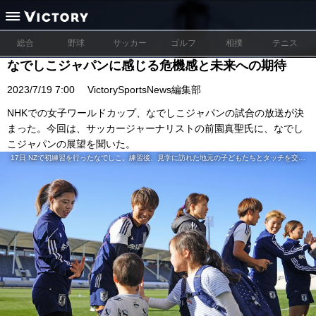
総合
野球
サッカー
ゴルフ
相撲
テニス
なでしこジャパンに感じる危機感と未来への期待
2023/7/19 7:00
VictorySportsNews編集部
NHKでの女子ワールドカップ、なでしこジャパンの試合の放送が決
まった。今回は、サッカージャーナリストの前園真聖氏に、なでし
こジャパンの展望を聞いた。
17日 NZで初練習を行ったなでしこ。練習後、見学に訪れた地元の子どもたちとタッチを交わした (C)共同通信