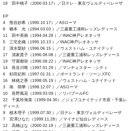
18 田中桃子（2000.03.17）／日テレ・東京ヴェルディベレーザ
FP
4 熊谷紗希（1990.10.17）／ASローマ
8 猶本 光（1994.03.03 ）／三菱重工浦和レッズレディース
11 田中美南（1994.04.28 ）／INAC神戸レオネッサ
5 三宅史織（1995.10.13 ）／INAC神戸レオネッサ
2 清水梨紗（1996.06.15 ）／ウェストハム・ユナイテッド
17 清家貴子（1996.08.08 ）／三菱重工浦和レッズレディース
19 守屋都弥（1996.08.22 ）／INAC神戸レオネッサ
14 長谷川唯（1997.01.29 ）／マンチェスター・シティ
6 杉田妃和（1997.01.31 ）／ポートランド・ソーンズFC
16 林穂之香（1998.05.19 ）／ウェストハム・ユナイテッド
3 南 萌華（1998.12.07 ）／ASローマ
10 長野風花（1999.03.09 ）／リバプールFC
22 千葉玲海菜（1999.04.30）／ジェフユナイテッド市原・千葉レ
ディース
9 植木理子（1999.07.30 ）／日テレ・東京ヴェルディベレーザ
7 宮澤ひなた（1999.11.28）／マイナビ仙台レディース
12 高橋はな（2000.02.19 ）／三菱重工浦和レッズレディース