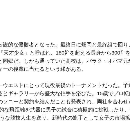
説的な優勝者となった。最終日に畑岡と最終組で回り
「天才少女」と呼ばれ、180㌢を超える長身から300㍎
と同郷だ。しかも通っていた高校は、バラク・オバマ元
ィーの後輩に当たるという縁がある。
ウエストにとって現役最後のトーナメントだった。予
るとギャラリーから盛大な拍手を浴びた。15歳でプロ転
のソニーと契約を結んだことも発表され、両社を合わせ
倒的な飛距離を武器に男子の試合に積極的に挑戦したり
ような競技人生を送り、新時代の旗手として女子の市場