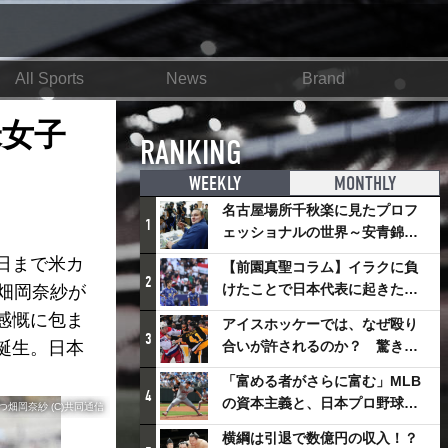
All Sports
News
Brand
米女子
RANKING
WEEKLY
MONTHLY
名古屋場所千秋楽に見たプロフ
1
ェッショナルの世界～安青錦の
優勝を巡るさまざまなドラマ
日まで米カ
【前園真聖コラム】イラクに負
2
けたことで日本代表に起きたプ
畑岡奈紗が
ラスとは
感慨に包ま
アイスホッケーでは、なぜ殴り
3
誕生。日本
合いが許されるのか？ 驚きの
「ファイティング」ルールにつ
「富める者がさらに富む」MLB
いて
4
の資本主義と、日本プロ野球が
畑岡奈紗 (C)共同通信
踏み出せない一歩
横綱は引退で数億円の収入！？