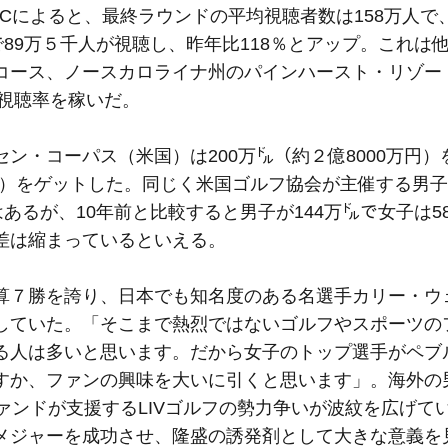
Cによると、最終ラウンドの平均視聴者数は158万人で
で89万５千人が視聴し、昨年比118％とアップ。これは
コース、ノースカロライナ州のパインハースト・リゾー
い視聴率を稼いだ。
・コーパス（米国）は200万㌦（約２億8000万円）
万円）をゲットした。同じく米国ゴルフ協会が主催する男
あるが、10年前と比較すると男子が144万㌦で女子は5
差は縮まっているといえる。
７勝を誇り、日本でも知名度のある名選手カリー・ウ
していた。「そこまで熱烈ではないゴルフやスポーツの
る人は多いと思います。だから女子のトップ選手がペブ
すか、ファンの興味を大いに引くと思います」。海外の
ァンドが支援するLIVゴルフの勢力争いが波紋を広げて
メジャーを成功させ、隆盛の誘発剤として大きな意義を