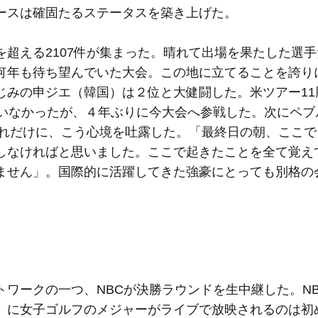
ースは確固たるステータスを築き上げた。
超える2107件が集まった。晴れて出場を果たした選手
何年も待ち望んでいた大会。この地に立てることを誇り
じみの申ジエ（韓国）は２位と大健闘した。米ツアー11
ていなかったが、４年ぶりに今大会へ参戦した。次にペブ
それだけに、こう心境を吐露した。「最終日の朝、ここ
しなければと思いました。ここで起きたことを全て覚え
ません」。国際的に活躍してきた強豪にとっても別格の
ワークの一つ、NBCが決勝ラウンドを生中継した。NB
）に女子ゴルフのメジャーがライブで放映されるのは初