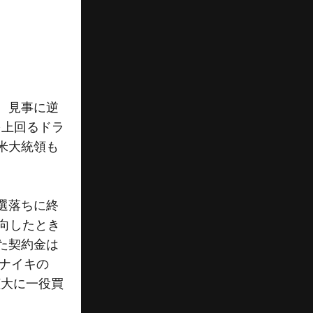
、見事に逆
を上回るドラ
米大統領も
選落ちに終
向したとき
た契約金は
、ナイキの
拡大に一役買