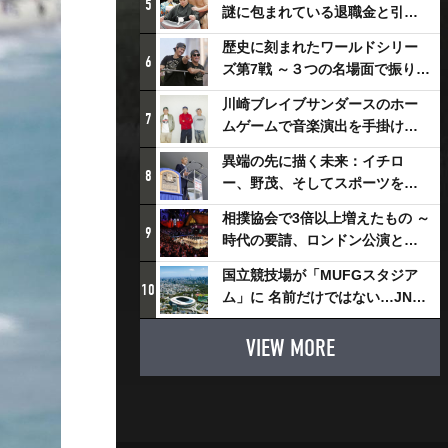
5
謎に包まれている退職金と引退
相撲興行
歴史に刻まれたワールドシリー
6
ズ第7戦 ～３つの名場面で振り返
る～
川崎ブレイブサンダースのホー
7
ムゲームで音楽演出を手掛ける
スチャダラパーが川崎新！アリ
異端の先に描く未来：イチロ
ーナシティ・プロジェクトを語
8
ー、野茂、そしてスポーツを支
る 「楽しみでしかないでしょ。
える科学界の挑戦
川崎は、ずっと成長曲線だか
相撲協会で3倍以上増えたもの ～
9
ら」
時代の要請、ロンドン公演と古
式大相撲
国立競技場が「MUFGスタジア
10
ム」に 名前だけではない…JNSE
とMUFGが“共創”し描く地域活
性化・社会価値創造の近未来図
VIEW MORE
とは