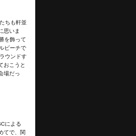
たちも軒並
に思いま
勝を飾って
ルビーチで
でラウンドす
ておこうと
会場だっ
Cによる
めてで、関