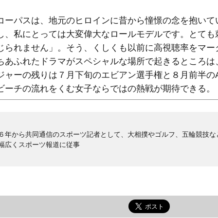
ーパスは、地元のヒロインに昔から憧憬の念を抱いて
し、私にとっては大変偉大なロールモデルです。とても
られません」。そう、くしくも以前に高視聴率をマーク
ちあふれたドラマがスペシャルな場所で起きるところは
ジャーの残りは７月下旬のエビアン選手権と８月前半のA
ビーチの流れをくむ女子ならではの熱戦が期待できる。
６年から共同通信のスポーツ記者として、大相撲やゴルフ、五輪競技な
幅広くスポーツ報道に従事