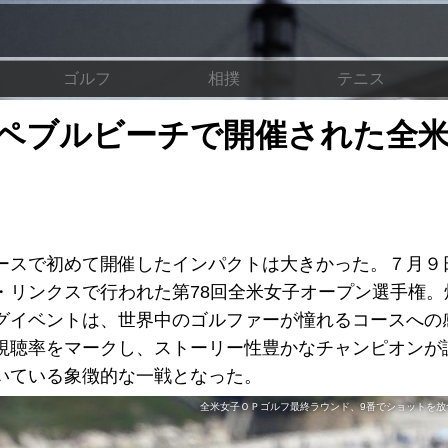
ゴルフ
相撲
テニス
ペブルビーチで開催された全
ースで初めて開催したインパクトは大きかった。７月９
・リンクスで行われた第78回全米女子オープン選手権。
グイベントは、世界中のゴルファーが憧れるコースへの
視聴率をマークし、ストーリー性豊かなチャンピオンが
いている象徴的な一戦となった。
全米女子ＯＰゴルフ最終ラウンド、9番でショットを放つ