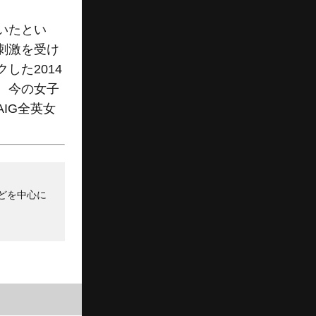
いたとい
刺激を受け
した2014
、今の女子
IG全英女
どを中心に