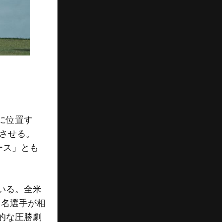
に位置す
起させる。
ース」とも
いる。全米
と名選手が相
撃的な圧勝劇