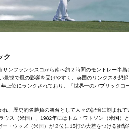
ック
サンフランシスコから南へ約２時間のモントレー半島
しい景観で風の影響を受けやすく、英国のリンクスを想
ず毎年上位にランクされており、「世界一のパブリックコ
れ、歴史的名勝負の舞台として人々の記憶に刻まれて
クラウス（米国）、1982年にはトム・ワトソン（米国）
イガー・ウッズ（米国）が２位に15打の大差をつける衝