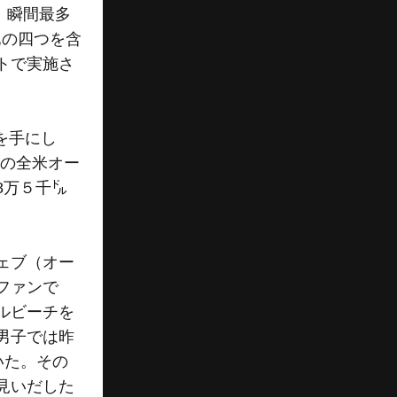
、瞬間最多
他の四つを含
トで実施さ
を手にし
子の全米オー
8万５千㌦
ェブ（オー
ファンで
ルビーチを
男子では昨
いた。その
見いだした