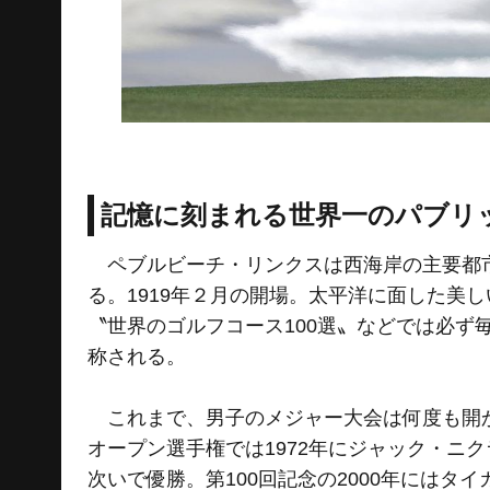
記憶に刻まれる世界一のパブリ
ペブルビーチ・リンクスは西海岸の主要都市
る。1919年２月の開場。太平洋に面した美
〝世界のゴルフコース100選〟などでは必
称される。
これまで、男子のメジャー大会は何度も開か
オープン選手権では1972年にジャック・ニ
次いで優勝。第100回記念の2000年にはタ