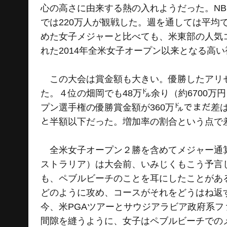
心の高さに由来する熱の入れようだった。NB
では220万人が観戦した。週を通しては平均
めた女子メジャーと比べても、米東部の人気
れた2014年全米女子オープン以来となる高
この大会は賞金額も大きい。優勝したアリセン
た。４位の畑岡でも48万㌦余り（約6700
プン選手権の優勝賞金額が360万㌦でまだ差は
と半額以下だった。増加率の割合という点で
全米女子オープン２勝を含めてメジャー通算
ストラリア）は大会前、いみじくもこう予言
も、ペブルビーチのことを耳にしたことがあ
どのように攻め、コースがそれをどうはね返
今、米PGAツアーとサウジアラビア政府系フ
間隙を縫うように、女子はペブルビーチでの