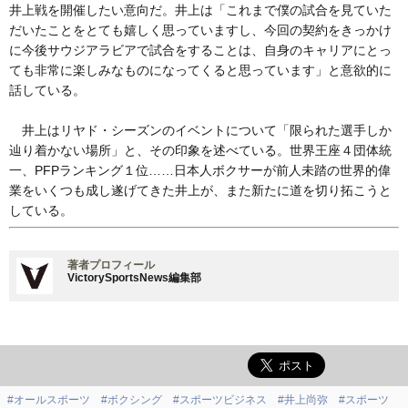
井上戦を開催したい意向だ。井上は「これまで僕の試合を見ていた
だいたことをとても嬉しく思っていますし、今回の契約をきっかけ
に今後サウジアラビアで試合をすることは、自身のキャリアにとっ
ても非常に楽しみなものになってくると思っています」と意欲的に
話している。
井上はリヤド・シーズンのイベントについて「限られた選手しか
辿り着かない場所」と、その印象を述べている。世界王座４団体統
一、PFPランキング１位……日本人ボクサーが前人未踏の世界的偉
業をいくつも成し遂げてきた井上が、また新たに道を切り拓こうと
している。
著者プロフィール
VictorySportsNews編集部
#オールスポーツ
#ボクシング
#スポーツビジネス
#井上尚弥
#スポーツ