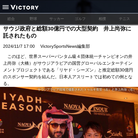
総合
野球
サッカー
ゴルフ
相撲
テニス
サウジ政府と総額30億円での大型契約 井上尚弥に
託されたもの
2024/11/7 17:00
VictorySportsNews編集部
このほど、世界スーパーバンタム級４団体統一チャンピオンの井
上尚弥（大橋）がサウジアラビアの国営グローバルエンターテイン
メントプロジェクトである「リヤド・シーズン」と推定総額30億円
のスポンサー契約を結んだ。日本人アスリートでは初めての例とな
る。
サウジアラビア現地で撮影されたトゥルキ長官（左）と井上尚弥（右）