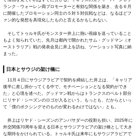
ランク・ウォーレン両プロモーターと有効な関係を築き、去る６月
に開催したプロモーション同士の５対５対抗戦などは、なるほどフ
ァン的な発想を具現化したものと言えるかもしれない。
そしてトゥルキ氏がモンスター井上に熱い視線を送っていること
もよく知られていた。先月は都内で開かれたサム・グッドマン（オ
ーストラリア）戦の発表会見に井上を訪ね、ツーショット写真に納
まった。
日本とサウジの架け橋に
11月４日にサウジアラビアで契約を締結した井上は、「キャリア
後半に差し掛かってくる中で、モチベーションとなる契約ができ
た」と心境を述べた。グッドマン戦からはトランクスのベルト部分
にリヤド・シーズンのロゴが入るという。もっとも、だからといっ
て「僕のボクシングそのものが変わるわけではない」とも。
井上はリヤド・シーズンのアンバサダーの役割も担い、2025年に
外交関係70周年を迎える日本とサウジアラビアの架け橋として大き
な期待をかけられている。トゥルキ氏は来年にもサウジアラビアで