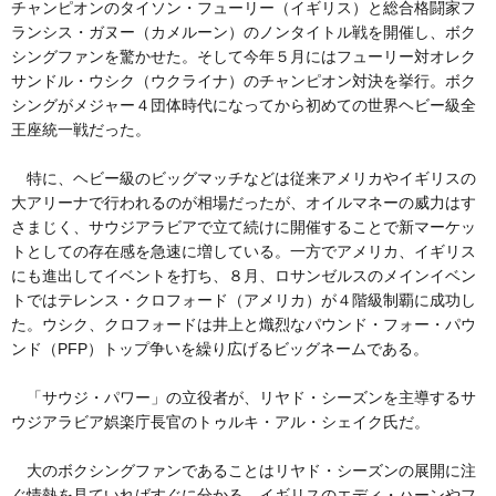
チャンピオンのタイソン・フューリー（イギリス）と総合格闘家フ
ランシス・ガヌー（カメルーン）のノンタイトル戦を開催し、ボク
シングファンを驚かせた。そして今年５月にはフューリー対オレク
サンドル・ウシク（ウクライナ）のチャンピオン対決を挙行。ボク
シングがメジャー４団体時代になってから初めての世界ヘビー級全
王座統一戦だった。
特に、ヘビー級のビッグマッチなどは従来アメリカやイギリスの
大アリーナで行われるのが相場だったが、オイルマネーの威力はす
さまじく、サウジアラビアで立て続けに開催することで新マーケッ
トとしての存在感を急速に増している。一方でアメリカ、イギリス
にも進出してイベントを打ち、８月、ロサンゼルスのメインイベン
トではテレンス・クロフォード（アメリカ）が４階級制覇に成功し
た。ウシク、クロフォードは井上と熾烈なパウンド・フォー・パウ
ンド（PFP）トップ争いを繰り広げるビッグネームである。
「サウジ・パワー」の立役者が、リヤド・シーズンを主導するサ
ウジアラビア娯楽庁長官のトゥルキ・アル・シェイク氏だ。
大のボクシングファンであることはリヤド・シーズンの展開に注
ぐ情熱を見ていればすぐに分かる。イギリスのエディ・ハーンやフ