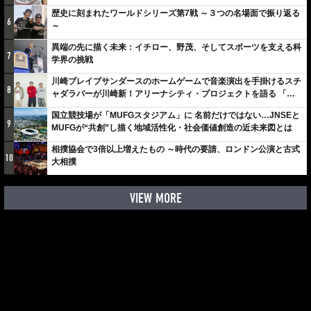
歴史に刻まれたワールドシリーズ第7戦 ～３つの名場面で振り返る
6
～
異端の先に描く未来：イチロー、野茂、そしてスポーツを支える科
7
学界の挑戦
川崎ブレイブサンダースのホームゲームで音楽演出を手掛けるスチ
8
ャダラパーが川崎新！アリーナシティ・プロジェクトを語る 「楽
しみでしかないでしょ。川崎は、ずっと成長曲線だから」
国立競技場が「MUFGスタジアム」に 名前だけではない…JNSEと
9
MUFGが“共創”し描く地域活性化・社会価値創造の近未来図とは
相撲協会で3倍以上増えたもの ～時代の要請、ロンドン公演と古式
10
大相撲
VIEW MORE