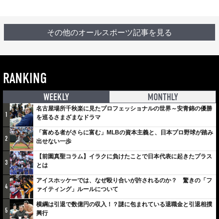
その他のオールスポーツ記事を見る
RANKING
WEEKLY
MONTHLY
名古屋場所千秋楽に見たプロフェッショナルの世界～安青錦の優勝
1
を巡るさまざまなドラマ
「富める者がさらに富む」MLBの資本主義と、日本プロ野球が踏み
2
出せない一歩
【前園真聖コラム】イラクに負けたことで日本代表に起きたプラス
3
とは
アイスホッケーでは、なぜ殴り合いが許されるのか？ 驚きの「フ
4
ァイティング」ルールについて
横綱は引退で数億円の収入！？謎に包まれている退職金と引退相撲
5
興行