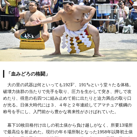
「血みどろの格闘」
大の里の武器は何といっても192㌢、191㌔という堂々たる体格。
破壊力抜群の当たりで先手を取り、圧力を生かして突き、押しで攻
めたり、得意の右四つに組み止めて前に出たりと迫力満点の取り口
が光る。日体大時代には３、４年と２年連続してアマチュア横綱の
称号を手にし、入門前から豊かな将来性がさけばれていた。
幕下10枚目格付け出しの初土俵から負け越しがなく、所要13場所
で最高位を射止めた。現行の年６場所制となった1958年以降初土俵