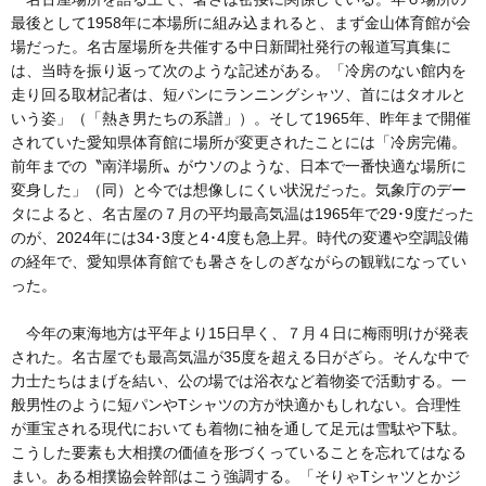
最後として1958年に本場所に組み込まれると、まず金山体育館が会
場だった。名古屋場所を共催する中日新聞社発行の報道写真集に
は、当時を振り返って次のような記述がある。「冷房のない館内を
走り回る取材記者は、短パンにランニングシャツ、首にはタオルと
いう姿」（「熱き男たちの系譜」）。そして1965年、昨年まで開催
されていた愛知県体育館に場所が変更されたことには「冷房完備。
前年までの〝南洋場所〟がウソのような、日本で一番快適な場所に
変身した」（同）と今では想像しにくい状況だった。気象庁のデー
タによると、名古屋の７月の平均最高気温は1965年で29･9度だった
のが、2024年には34･3度と4･4度も急上昇。時代の変遷や空調設備
の経年で、愛知県体育館でも暑さをしのぎながらの観戦になってい
った。
今年の東海地方は平年より15日早く、７月４日に梅雨明けが発表
された。名古屋でも最高気温が35度を超える日がざら。そんな中で
力士たちはまげを結い、公の場では浴衣など着物姿で活動する。一
般男性のように短パンやTシャツの方が快適かもしれない。合理性
が重宝される現代においても着物に袖を通して足元は雪駄や下駄。
こうした要素も大相撲の価値を形づくっていることを忘れてはなる
まい。ある相撲協会幹部はこう強調する。「そりゃTシャツとかジ