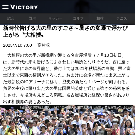
総合
野球
サッカー
ゴルフ
相撲
テニス
新時代告げる大の里のすごさ～暑さの変遷で浮かび
上がる〝大相撲〟
2025/7/10 7:00
高村収
大相撲の大の里が新横綱で迎える名古屋場所（７月13日初日）
は、新時代到来を告げるにふさわしい場所となりそうだ。西に座っ
た大の里に東の豊昇龍と、番付上では2021年秋場所の白鵬、照ノ富
士以来で東西の横綱がそろった。おまけに会場が新たに出来上がっ
た最新鋭のIGアリーナに移り、歴史の新たな１ページが刻まれる。
角界の主役に躍り出た大の里は国民的英雄と通じる強さの秘密を感
じさせ、今場所も見どころ満載。名古屋場所と縁深い暑さがあぶり
出す相撲界の姿もあった。
熱田神宮で奉納土俵入りを行う新横綱大の里。太刀持ち高安＝名古屋市 (C)共同通信