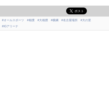
#オールスポーツ
#相撲
#大相撲
#横綱
#名古屋場所
#大の里
#IGアリーナ