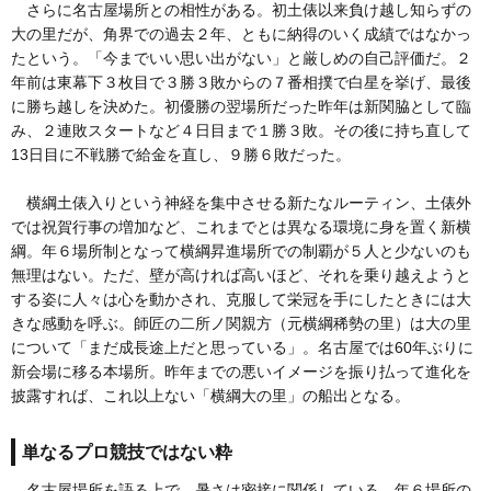
さらに名古屋場所との相性がある。初土俵以来負け越し知らずの
大の里だが、角界での過去２年、ともに納得のいく成績ではなかっ
たという。「今までいい思い出がない」と厳しめの自己評価だ。２
年前は東幕下３枚目で３勝３敗からの７番相撲で白星を挙げ、最後
に勝ち越しを決めた。初優勝の翌場所だった昨年は新関脇として臨
み、２連敗スタートなど４日目まで１勝３敗。その後に持ち直して
13日目に不戦勝で給金を直し、９勝６敗だった。
横綱土俵入りという神経を集中させる新たなルーティン、土俵外
では祝賀行事の増加など、これまでとは異なる環境に身を置く新横
綱。年６場所制となって横綱昇進場所での制覇が５人と少ないのも
無理はない。ただ、壁が高ければ高いほど、それを乗り越えようと
する姿に人々は心を動かされ、克服して栄冠を手にしたときには大
きな感動を呼ぶ。師匠の二所ノ関親方（元横綱稀勢の里）は大の里
について「まだ成長途上だと思っている」。名古屋では60年ぶりに
新会場に移る本場所。昨年までの悪いイメージを振り払って進化を
披露すれば、これ以上ない「横綱大の里」の船出となる。
単なるプロ競技ではない粋
名古屋場所を語る上で、暑さは密接に関係している。年６場所の