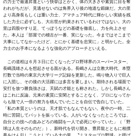
の力士で最速昇進という快挙はとかく、体の大きさや素質に目を奪
われがちだが、見逃せないのは角界入り後の地道な鍛錬だ。大の里
より高身長もしくは重い力士、アマチュア時代に輝かしい実績を残
した力士に必ずしも、大出世が約束されているわけではない。大の
里は四股やすり足、てっぽうなどの基礎を徹底し、力を向上させ
た。本人は「部屋での稽古が一番、実になった。今まではそこまで
大事にしてなかったけど、とにかく基礎を忠実に」と明かした。全
力士のお手本になるような強化のアプローチといえる。
この道程は６月３日に亡くなったプロ野球界のスーパースター、
長嶋茂雄さんを想起させる面がある。長嶋さんは立教大時代、本塁
打数で当時の東京六大学リーグ記録を更新した。鳴り物入りで巨人
に入団し、その後の大活躍には多言を要しまい。期待される場面で
安打を放つ勝負強さは、天賦の才能とも称された。しかし長嶋さん
はこれに反論。元来の素質に安閑とすることなく、プロになってか
らも陰で人一倍の努力を積んでいたことを自伝で告白していた。
「私の本質というのは、天才肌でもなんでもない。夜中の一時、二
時に苦闘してバットを振っている。人がいなくなったところでは、
自分との技への血みどろの格闘を一人で必死にやっていた」（「野
球は人生そのものだ」）。新時代を切り開き、豊昇龍とともに相撲
界をけん引しこうとしている大の里。〝ミスタープロ野球〟と呼ば