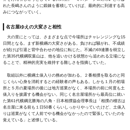
れた長嶋さんのように鍛錬を蓄積していけば、最終的に到達する高
みにつながっていく。
名古屋ゆえの大変さと相性
大の里にとっては、さまざまな点で今場所はチャレンジングな15
日間となる。まず新横綱の大変さがある。負ければ騒がれ、不成績
が続けば引退と背中合わせの地位に転じた。不滅の69連勝を樹立し
た第35代横綱双葉山は、他を追いかける状態から追われる立場にな
ることで、精神的充実を維持する難しさを指摘していた。
取組以外に横綱土俵入りの務めが加わる。２番相撲を取るのと同
じくらい心身を消耗するとの経験者の声もある。しかも１月の初場
所と５月の夏場所の後には地方巡業がなく、本場所の前に何度も土
俵入りを披露する機会がない。同じく名古屋場所から最高位に就い
た第61代横綱北勝海の八角・日本相撲協会理事長は「相撲の稽古は
名古屋に来る前も１日50番くらいしっかりやっていたけど、土俵入
りは巡業がなくて人前でやる機会がなかったので緊張していたのを
覚えている」と述懐している。