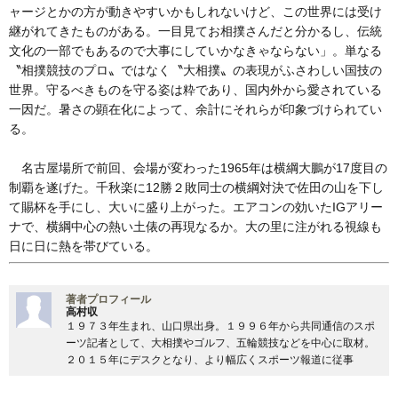
ャージとかの方が動きやすいかもしれないけど、この世界には受け
継がれてきたものがある。一目見てお相撲さんだと分かるし、伝統
文化の一部でもあるので大事にしていかなきゃならない」。単なる
〝相撲競技のプロ〟ではなく〝大相撲〟の表現がふさわしい国技の
世界。守るべきものを守る姿は粋であり、国内外から愛されている
一因だ。暑さの顕在化によって、余計にそれらが印象づけられてい
る。
名古屋場所で前回、会場が変わった1965年は横綱大鵬が17度目の
制覇を遂げた。千秋楽に12勝２敗同士の横綱対決で佐田の山を下し
て賜杯を手にし、大いに盛り上がった。エアコンの効いたIGアリー
ナで、横綱中心の熱い土俵の再現なるか。大の里に注がれる視線も
日に日に熱を帯びている。
著者プロフィール
高村収
１９７３年生まれ、山口県出身。１９９６年から共同通信のスポ
ーツ記者として、大相撲やゴルフ、五輪競技などを中心に取材。
２０１５年にデスクとなり、より幅広くスポーツ報道に従事