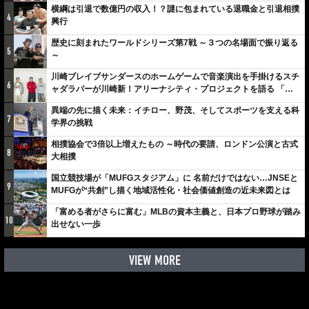
横綱は引退で数億円の収入！？謎に包まれている退職金と引退相撲
4
興行
歴史に刻まれたワールドシリーズ第7戦 ～３つの名場面で振り返る
5
～
川崎ブレイブサンダースのホームゲームで音楽演出を手掛けるスチ
6
ャダラパーが川崎新！アリーナシティ・プロジェクトを語る 「楽
しみでしかないでしょ。川崎は、ずっと成長曲線だから」
異端の先に描く未来：イチロー、野茂、そしてスポーツを支える科
7
学界の挑戦
相撲協会で3倍以上増えたもの ～時代の要請、ロンドン公演と古式
8
大相撲
国立競技場が「MUFGスタジアム」に 名前だけではない…JNSEと
9
MUFGが“共創”し描く地域活性化・社会価値創造の近未来図とは
「富める者がさらに富む」MLBの資本主義と、日本プロ野球が踏み
10
出せない一歩
VIEW MORE