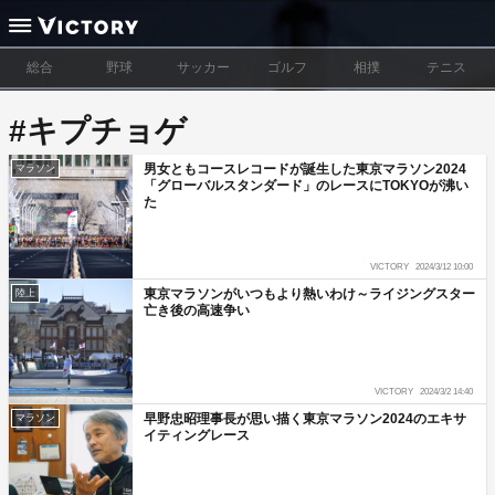
総合
野球
サッカー
ゴルフ
相撲
テニス
#キプチョゲ
男女ともコースレコードが誕生した東京マラソン2024
マラソン
「グローバルスタンダード」のレースにTOKYOが沸い
た
VICTORY
2024/3/12 10:00
東京マラソンがいつもより熱いわけ～ライジングスター
陸上
亡き後の高速争い
VICTORY
2024/3/2 14:40
早野忠昭理事長が思い描く東京マラソン2024のエキサ
マラソン
イティングレース