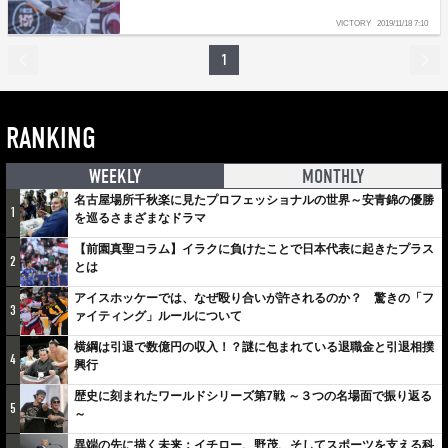
VICTORY
2019/11/18 7:10
1
RANKING
WEEKLY
MONTHLY
名古屋場所千秋楽に見たプロフェッショナルの世界～安青錦の優勝
1
を巡るさまざまなドラマ
【前園真聖コラム】イラクに負けたことで日本代表に起きたプラス
2
とは
アイスホッケーでは、なぜ殴り合いが許されるのか？ 驚きの「フ
3
ァイティング」ルールについて
横綱は引退で数億円の収入！？謎に包まれている退職金と引退相撲
4
興行
歴史に刻まれたワールドシリーズ第7戦 ～３つの名場面で振り返る
5
～
異端の先に描く未来：イチロー、野茂、そしてスポーツを支える科