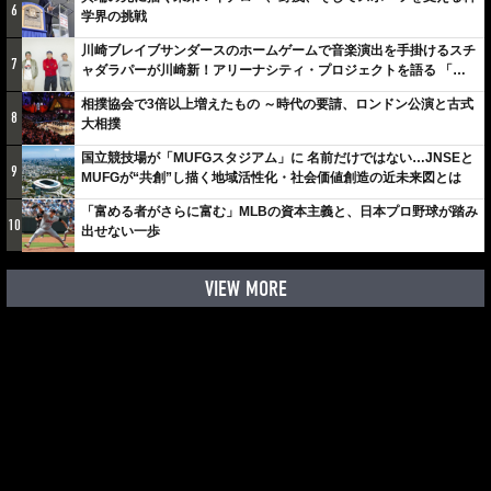
6
学界の挑戦
川崎ブレイブサンダースのホームゲームで音楽演出を手掛けるスチ
7
ャダラパーが川崎新！アリーナシティ・プロジェクトを語る 「楽
しみでしかないでしょ。川崎は、ずっと成長曲線だから」
相撲協会で3倍以上増えたもの ～時代の要請、ロンドン公演と古式
8
大相撲
国立競技場が「MUFGスタジアム」に 名前だけではない…JNSEと
9
MUFGが“共創”し描く地域活性化・社会価値創造の近未来図とは
「富める者がさらに富む」MLBの資本主義と、日本プロ野球が踏み
10
出せない一歩
VIEW MORE