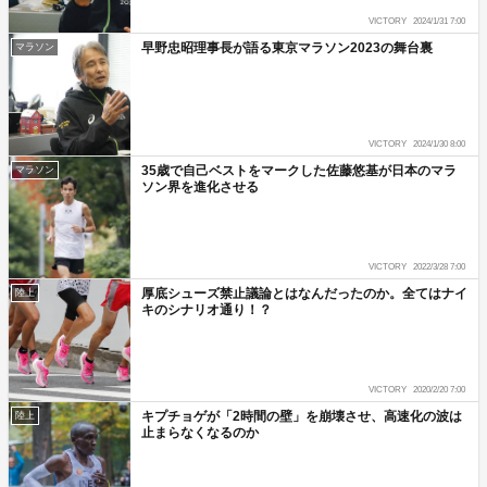
VICTORY
2024/1/31 7:00
早野忠昭理事長が語る東京マラソン2023の舞台裏
マラソン
VICTORY
2024/1/30 8:00
35歳で自己ベストをマークした佐藤悠基が日本のマラ
マラソン
ソン界を進化させる
VICTORY
2022/3/28 7:00
厚底シューズ禁止議論とはなんだったのか。全てはナイ
陸上
キのシナリオ通り！？
VICTORY
2020/2/20 7:00
キプチョゲが「2時間の壁」を崩壊させ、高速化の波は
陸上
止まらなくなるのか