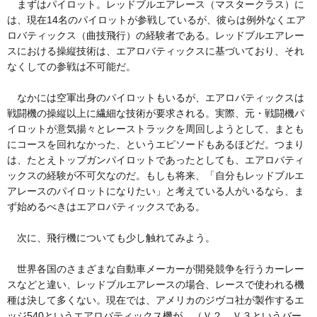
まずはパイロット。レッドブルエアレース（マスタークラス）に
は、現在14名のパイロットが参戦しているが、彼らは例外なくエア
ロバティックス（曲技飛行）の経験者である。レッドブルエアレー
スにおける操縦技術は、エアロバティックスに基づいており、それ
なくしての参戦は不可能だ。
なかには空軍出身のパイロットもいるが、エアロバティックスは
戦闘機の操縦以上に繊細な技術が要求される。実際、元・戦闘機パ
イロットが意気揚々とレーストラックを周回しようとして、まとも
にコースを回れなかった、というエピソードもあるほどだ。つまり
は、たとえトップガンパイロットであったとしても、エアロバティ
ックスの経験が不可欠なのだ。もしも将来、「自分もレッドブルエ
アレースのパイロットになりたい」と考えている人がいるなら、ま
ず始めるべきはエアロバティックスである。
次に、飛行機についても少し触れてみよう。
世界各国のさまざまな自動車メーカーが開発競争を行うカーレー
スなどと違い、レッドブルエアレースの場合、レースで使われる機
種は決して多くない。現在では、アメリカのジヴコ社が製作するエ
ッジ540というエアロバティックス機が、（Ｖ２、Ｖ３というバー