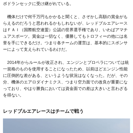
ポドランセックに受け継がれている。
機体だけで何千万円もかかると聞くと、さぞかし高額の賞金がも
らえるのだろうと思われるかもしれないが、レッドブルエアレース
はＦＡＩ（国際航空連盟）公認の世界選手権であり、いわばアマチ
ュアスポーツ。賞金は一切なく、優勝してもトロフィーの他には名
誉を手にできるだけ。つまり各チームの運営は、基本的にスポンサ
ーによって支えられているわけだ。
2014年からルールが改正され、エンジンとプロペラについては統
一規格のものを使用することになったため、以前ほどエンジン性能
に圧倒的な差がある、というような状況はなくなった。だが、その
分、機体のエアロダイナミクス、つまり空力面での改良が重要にな
っており、やはり勝負においては資金面での差は大きいと言わざる
を得ない。
レッドブルエアレースはチームで戦う