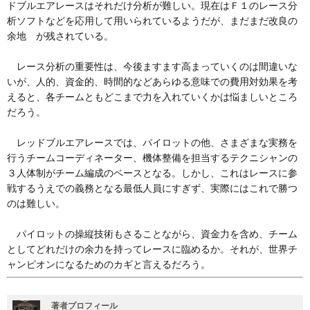
ドブルエアレースはそれだけ分析が難しい。現在はＦ１のレース分
析ソフトなどを応用して用いられているようだが、まだまだ改良の
余地 が残されている。
レース分析の重要性は、今後ますます高まっていくのは間違いな
いが、人的、資金的、時間的などあらゆる意味での費用対効果を考
えると、各チームともどこまで力を入れていくかは悩ましいところ
だろう。
レッドブルエアレースでは、パイロットの他、さまざまな実務を
行うチームコーディネーター、機体整備を担当するテクニシャンの
３人体制がチーム編成のベースとなる。しかし、これはレースに参
戦するうえでの義務となる最低人員にすぎず、実際にはこれで勝つ
のは難しい。
パイロットの操縦技術もさることながら、資金力を含め、チーム
としてどれだけの余力を持ってレースに臨めるか。それが、世界チ
ャンピオンになるためのカギと言えるだろう。
著者プロフィール