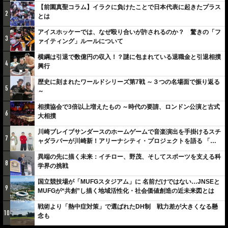
【前園真聖コラム】イラクに負けたことで日本代表に起きたプラス
2
とは
アイスホッケーでは、なぜ殴り合いが許されるのか？ 驚きの「フ
3
ァイティング」ルールについて
横綱は引退で数億円の収入！？謎に包まれている退職金と引退相撲
4
興行
歴史に刻まれたワールドシリーズ第7戦 ～３つの名場面で振り返る
5
～
相撲協会で3倍以上増えたもの ～時代の要請、ロンドン公演と古式
6
大相撲
川崎ブレイブサンダースのホームゲームで音楽演出を手掛けるスチ
7
ャダラパーが川崎新！アリーナシティ・プロジェクトを語る 「楽
しみでしかないでしょ。川崎は、ずっと成長曲線だから」
異端の先に描く未来：イチロー、野茂、そしてスポーツを支える科
8
学界の挑戦
国立競技場が「MUFGスタジアム」に 名前だけではない…JNSEと
9
MUFGが“共創”し描く地域活性化・社会価値創造の近未来図とは
戦術より「熱中症対策」で選ばれたDH制 戦力差が大きくなる懸
10
念も