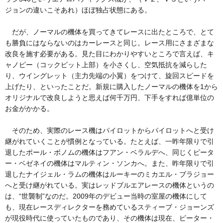
ジョンの違いこそあれ）ほぼ独占状態にある。
だが、ノーマルの機体を買ってきてレースに出たところで、とて
も勝負にはならないのはカーレースと同じ。レース用にさまざまな
改良を施す必要がある。見た目にわかりやすいところで言えば、キ
ャノピー（コックピット上部）を小さくし、空気抵抗を減らした
り、ウイングレット（主力先端の小翼）をつけて、旋回スピードを
上げたり、といったことだ。新規に購入したノーマルの機体を1から
オリジナルで改良しようと思えば何千万円、下手をすれば億単位の
お金がかかる。
そのため、実際のレース機はパイロットからパイロットへと受け
継がれていくことが慣例となっている。たとえば、一昨年限りで引
退したポール・ボノムの機体はフアン・ベラルデへ、同じくピータ
ー・ベゼネイの機体はマルティン・ソンカへ。また、昨年限りで引
退したナイジェル・ラムの機体はルーキーのミカエル・ブラジョー
へと受け継がれている。実はレッドブルエアレースの機体というの
は、“世襲制”なのだ。2009年のデビュー当時の室屋の機体にして
も、現在レースディレクターを務めているスティーブ・ジョーンズ
が現役時代に使っていたものであり、その機体は現在、ピーター・