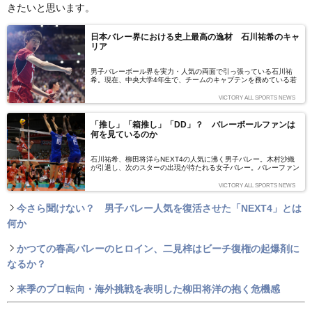
きたいと思います。
日本バレー界における史上最高の逸材 石川祐希のキャ
リア
男子バレーボール界を実力・人気の両面で引っ張っている石川祐
希。現在、中央大学4年生で、チームのキャプテンを務めている若
き至宝のキャリアを紐解く。
VICTORY ALL SPORTS NEWS
「推し」「箱推し」「DD」？ バレーボールファンは
何を見ているのか
石川祐希、柳田将洋らNEXT4の人気に沸く男子バレー。木村沙織
が引退し、次のスターの出現が待たれる女子バレー。バレーファン
は、会場で、テレビで、何を見ているのだろうか。
VICTORY ALL SPORTS NEWS
今さら聞けない？ 男子バレー人気を復活させた「NEXT4」とは
何か
かつての春高バレーのヒロイン、二見梓はビーチ復権の起爆剤に
なるか？
来季のプロ転向・海外挑戦を表明した柳田将洋の抱く危機感