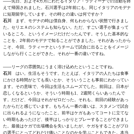
——先日、およそ4カ月にわたるイタリア・ラティーナでの活動を終
えて帰国されました。石川選手は2年前にも、同じイタリアのモデナ
に短期留学しています。その時との違いは何ですか？
石川
まず、モデナの時は僕自身、何もわからない状態で行きまし
た。セリエＡのシステムも知らない。ただ、すごい選手が集まって
いるところ、というイメージだけだったんです。そうした基本的な
ことを、2年前のモデナで知ることができました。それがあったから
こそ、今回、ラティーナというチームで試合に出ることをイメージ
しながら行くことができた。それが一番の違いですね。
——リーグの雰囲気にうまく溶け込めたということですね。
石川
はい。生活もそうです。たとえば、イタリアの人たちは食事
にかける時間がとても長いとか、そういうことも事前にわかってい
ます。その意味で、今回は生活もスムーズでした。前回は、日本が
恋しくなるというか、そういう時期も1、2週間くらいあったんで
す。だけど、今回はそれがゼロだった。それも、前回の経験があっ
たからだと感じています。もちろん一番の違いは、スタメンで試合
に出られるようになったこと。前半はケガもあってコートに立てな
い時期もあったけど、後半はしっかりとプレーすることができまし
た。最後はケガで出場機会を失いましたが、ケガをすることがプロ
の選手にとってどれだけ痛いことなのかを学ぶこともできた。本当