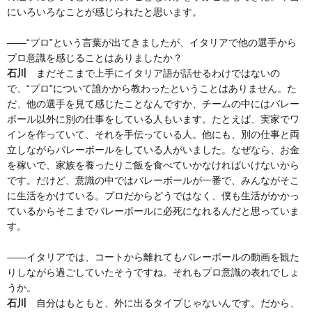
にいろいろなことが感じられたと思います。
——“プロ”という言葉が出てきましたが、イタリアで他の選手から
プロ意識を感じることはありましたか？
石川
まだそこまで上手にイタリア語が話せるわけではないの
で、“プロ”について誰かから教わったということはありません。た
だ、他の選手を見て感じたことなんですか、チームの中にはバレー
ボール以外に別の仕事をしている人もいます。たとえば、実家でワ
インを作っていて、それを手伝っている人。他にも、別の仕事と両
立しながらバレーボールをしている人がいました。なぜなら、お金
を稼いで、家族を養ったりご飯を食べていかなければいけないから
です。だけど、意識の中ではバレーボールが一番で、みんながそこ
に生活をかけている。プロだからどうではなく、僕も生活がかかっ
ているからそこまでバレーボールに必死になれるんだと思っていま
す。
——イタリアでは、コートから離れてもバレーボールの動画を観た
りしながら過ごしていたそうですね。それもプロ意識の表れでしょ
うか。
石川
自分はもともと、外に出るタイプじゃないんです。だから、