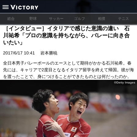
総合
野球
サッカー
ゴルフ
相撲
テニス
［インタビュー］イタリアで感じた意識の違い 石
川祐希「プロの意識を持ちながら、バレーに向き合
いたい」
2017/6/17 10:41
岩本勝暁
全日本男子バレーボールのエースとして期待がかかる石川祐希。春
先には、キャリアで2度目となるイタリア留学を終えて帰国。彼が海
を渡ったことで、身につけることができたものとは何だったのか。
©Getty Images