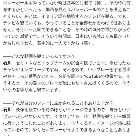
バレーボールをやっていない時は基本的に暇で（笑）。その時に何
をするかといったら、動画を見たりバレーボールのことを考えるこ
とくらい。あとは、イタリア語を勉強するかテレビを観る。でも、
テレビを観ていても、やっていることが全部わかるわけではありま
せん。そういった家でできることを、その時の気分で選びながらや
っていた感覚です。そういう時間は、日本にいる時よりも長かった
かもしれません。基本的に一人ですから（笑）。
——どんな動画を観ているんですか？
石川
セリエＡなどトップチームの試合を観ています。今だったら
チャンピオンズリーグですね。それを観て、いいプレーをする選手
やおもしろい選手がいたら、名前を調べてYouTubeで検索する。そ
うすると、その選手のプレーが他にもたくさん出てくるので、そう
いうのを繰り返し観ています。
——それが自分のプレーに生かされることもありますか？
石川
映像を観ている時のほうがイメージできるので、自分もいい
プレーがしやすいんです。イタリアでも一時、動画を観てから練習
に行くようにしたことがあります。そうすると、イメージが頭に残
っているので、やりたいプレーがうまくできるようなこともありま