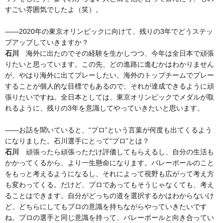
すごい雰囲気でしたよ（笑）。
——2020年の東京オリンピックに向けて、残りの3年でどうステッ
プアップしていきますか？
石川
海外に出たのでその経験を生かしつつ、今年は全日本で頑張
りたいと思っています。この先、どの進路に進むかはわかりません
が、やはり海外に出てプレーしたい。海外のトップチームでプレー
することが個人的な目標でもあるので、それが達成できるように頑
張りたいですね。全日本としては、東京オリンピックでメダルが取
れるように、残りの3年を意識してやっていきたいと思います。
——お話を聞いていると、“プロ”という言葉が何度も出てくるよう
になりました。石川選手にとって“プロ”とは？
石川
頑張ったら頑張っただけ評価してもらえるし、自分の生活も
かかってくるから、より一生懸命になります。バレーボールのこと
をもっと考えるようになるし、それによって視野も広がって考え方
も変わってくる。だけど、プロであってもそうじゃなくても、考え
ることはできます。自分がどっちの道を選択するかはわからないけ
ど、どちらにしてもプロの意識を持ちながらやっていきたいです
ね。プロの選手と同じ意識を持って、バレーボールと向き合ってい