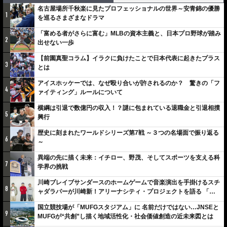
名古屋場所千秋楽に見たプロフェッショナルの世界～安青錦の優勝
1
を巡るさまざまなドラマ
「富める者がさらに富む」MLBの資本主義と、日本プロ野球が踏み
2
出せない一歩
【前園真聖コラム】イラクに負けたことで日本代表に起きたプラス
3
とは
アイスホッケーでは、なぜ殴り合いが許されるのか？ 驚きの「フ
4
ァイティング」ルールについて
横綱は引退で数億円の収入！？謎に包まれている退職金と引退相撲
5
興行
歴史に刻まれたワールドシリーズ第7戦 ～３つの名場面で振り返る
6
～
異端の先に描く未来：イチロー、野茂、そしてスポーツを支える科
7
学界の挑戦
川崎ブレイブサンダースのホームゲームで音楽演出を手掛けるスチ
8
ャダラパーが川崎新！アリーナシティ・プロジェクトを語る 「楽
しみでしかないでしょ。川崎は、ずっと成長曲線だから」
国立競技場が「MUFGスタジアム」に 名前だけではない…JNSEと
9
MUFGが“共創”し描く地域活性化・社会価値創造の近未来図とは