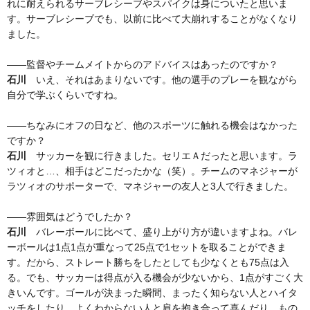
れに耐えられるサーブレシーブやスパイクは身についたと思いま
す。サーブレシーブでも、以前に比べて大崩れすることがなくなり
ました。
——監督やチームメイトからのアドバイスはあったのですか？
石川
いえ、それはあまりないです。他の選手のプレーを観ながら
自分で学ぶくらいですね。
——ちなみにオフの日など、他のスポーツに触れる機会はなかった
ですか？
石川
サッカーを観に行きました。セリエＡだったと思います。ラ
ツィオと…、相手はどこだったかな（笑）。チームのマネジャーが
ラツィオのサポーターで、マネジャーの友人と3人で行きました。
——雰囲気はどうでしたか？
石川
バレーボールに比べて、盛り上がり方が違いますよね。バレ
ーボールは1点1点が重なって25点で1セットを取ることができま
す。だから、ストレート勝ちをしたとしても少なくとも75点は入
る。でも、サッカーは得点が入る機会が少ないから、1点がすごく大
きいんです。ゴールが決まった瞬間、まったく知らない人とハイタ
ッチをしたり、よくわからない人と肩を抱き合って喜んだり、もの