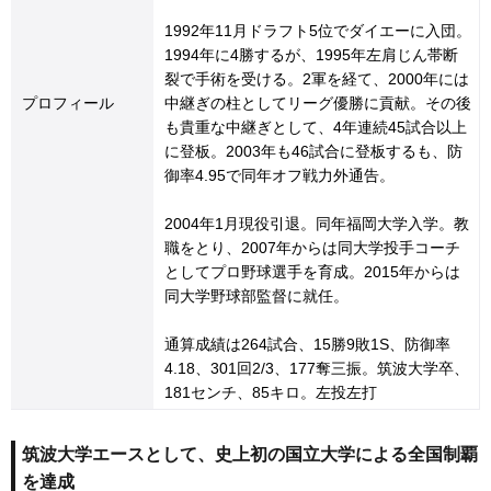
1992年11月ドラフト5位でダイエーに入団。
1994年に4勝するが、1995年左肩じん帯断
裂で手術を受ける。2軍を経て、2000年には
プロフィール
中継ぎの柱としてリーグ優勝に貢献。その後
も貴重な中継ぎとして、4年連続45試合以上
に登板。2003年も46試合に登板するも、防
御率4.95で同年オフ戦力外通告。
2004年1月現役引退。同年福岡大学入学。教
職をとり、2007年からは同大学投手コーチ
としてプロ野球選手を育成。2015年からは
同大学野球部監督に就任。
通算成績は264試合、15勝9敗1S、防御率
4.18、301回2/3、177奪三振。筑波大学卒、
181センチ、85キロ。左投左打
筑波大学エースとして、史上初の国立大学による全国制覇
を達成