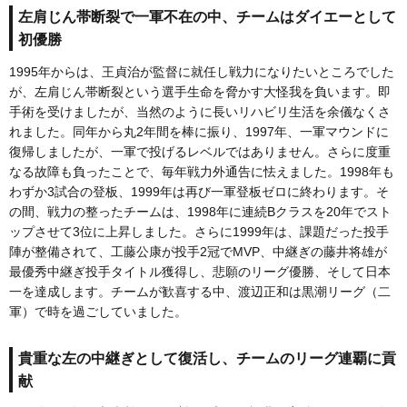
左肩じん帯断裂で一軍不在の中、チームはダイエーとして
初優勝
1995年からは、王貞治が監督に就任し戦力になりたいところでした
が、左肩じん帯断裂という選手生命を脅かす大怪我を負います。即
手術を受けましたが、当然のように長いリハビリ生活を余儀なくさ
れました。同年から丸2年間を棒に振り、1997年、一軍マウンドに
復帰しましたが、一軍で投げるレベルではありません。さらに度重
なる故障も負ったことで、毎年戦力外通告に怯えました。1998年も
わずか3試合の登板、1999年は再び一軍登板ゼロに終わります。そ
の間、戦力の整ったチームは、1998年に連続Bクラスを20年でスト
ップさせて3位に上昇しました。さらに1999年は、課題だった投手
陣が整備されて、工藤公康が投手2冠でMVP、中継ぎの藤井将雄が
最優秀中継ぎ投手タイトル獲得し、悲願のリーグ優勝、そして日本
一を達成します。チームが歓喜する中、渡辺正和は黒潮リーグ（二
軍）で時を過ごしていました。
貴重な左の中継ぎとして復活し、チームのリーグ連覇に貢
献