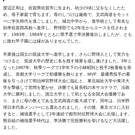
渡辺正和は、佐賀県佐賀市に生まれ、幼少の頃に父をなくしたた
め、母子家庭で育ちます。母のしつけは厳格で、文武両道をモット
ーに学生時代を過ごしました。城北中学から、進学校として有名な
効率佐賀西高校へ進学し、野球部でも2年生からエースを任されま
す。1983年、1984年とともに県予選で準決勝進出しましたが、とも
に敗れ甲子園には縁がありませんでした。
卒業後は国立の筑波大学へ進学します。さらに野球人として実力を
つけると、筑波大学の歴史に名を残す偉業を成し遂げました。3年と
なった1987年、秋季リーグで1学年下の小林昭則と投手2枚看板を形
成し、首都大学リーグで初優勝を飾ります。MVP、最優秀投手の看
板を引っさげて明治神宮野球大会に臨むと、東北福祉大学や東洋大
学を撃破して世間を驚かせ、決勝でも延長戦の末サヨナラで、法政
大学に勝利しました。国立大学として初となる全国大会優勝であ
り、まさに母の教えである文武両道の集大成です。同年は、日米野
球日本代表メンバーにも選出されました。その後、東京ガスに入社
すると、補強選手として2年連続で都市対抗野球大会に出場します。
熊谷組の補強選手時代は、準決勝で完投勝利を挙げるなど大活躍し
ました。