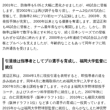
2001年に、防御率を5.05と大幅に悪化させましたが、48試合に登板
します。翌2002年には再び調子を取り戻し、チーム2位の57試合に
登板して、防御率2.66にプロ初セーブも記録しました。2003年、先
発投手陣が充実し、2000年以来となる優勝を奪還します。渡辺正和
も46試合に登板と、チーム最年長ながら奮闘しました。しかし、防
御率は隔年で数字を落とす4.95となり、続く日本シリーズでの登板
もわずか1試合に終わります。2000年から4年連続で45試合以上の登
板とブルペンを支えましたが、年齢的なこともあって同年オフに戦
力外通告を受けました。
引退後は指導者としてプロ選手を育成し、福岡大学監督に
就任
渡辺正和は、2004年1月に現役引退を表明すると、即指導者の道を
歩み始めます。同年4月に教職取得のため福岡大学に入学すると、
2007年3月に修士課程を修了します。そのまま福岡大学野球部投手
コーチ、およびスポーツ科学部助手に就任しました。2007年秋に
は、白仁田寛和投手（阪神ドラフト1位）、2010年にも榎田大樹投
手（阪神ドラフト1位）など多くの選手の育成に一役買っています。
2015年からは福岡大学野球部監督に就任し、自らがなしえた神宮野