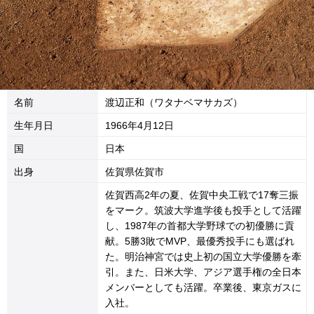
名前
渡辺正和（ワタナベマサカズ）
生年月日
1966年4月12日
国
日本
出身
佐賀県佐賀市
佐賀西高2年の夏、佐賀中央工戦で17奪三振
をマーク。筑波大学進学後も投手として活躍
し、1987年の首都大学野球での初優勝に貢
献。5勝3敗でMVP、最優秀投手にも選ばれ
た。明治神宮では史上初の国立大学優勝を牽
引。また、日米大学、アジア選手権の全日本
メンバーとしても活躍。卒業後、東京ガスに
入社。