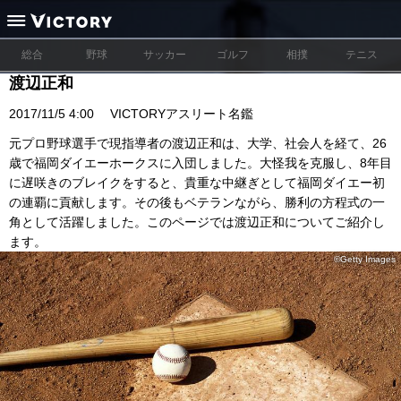
総合
野球
サッカー
ゴルフ
相撲
テニス
渡辺正和
2017/11/5 4:00
VICTORYアスリート名鑑
元プロ野球選手で現指導者の渡辺正和は、大学、社会人を経て、26
歳で福岡ダイエーホークスに入団しました。大怪我を克服し、8年目
に遅咲きのブレイクをすると、貴重な中継ぎとして福岡ダイエー初
の連覇に貢献します。その後もベテランながら、勝利の方程式の一
角として活躍しました。このページでは渡辺正和についてご紹介し
ます。
©Getty Images