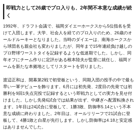
即戦力として26歳でプロ入りも、2年間不本意な成績が続
く
1992年、ドラフト会議で、福岡ダイエーホークスから5位指名を受
けて入団します。大学、社会人を経てのプロ入りのため、26歳のオ
ールドルーキーとなりました。当時のダイエーは、南海ホークスか
ら球団名も親会社も変わりましたが、同年まで15年連続負け越しの
プロ野球ワーストタイを記録するような低迷期でした。しかし、同
年オフにチーム作りに定評がある根本陸夫が監督に就任し、福岡ド
ームを新たな本拠地としてリスタートを切りました。
渡辺正和は、開幕第2戦で初登板という、同期入団の投手の中で最も
早い一軍デビューを飾ります。6月には初先発、2度目の先発では初
勝利を9回1失点完投で記録するという即戦力としての実力を見せ付
けました。しかし先発6試合では結果が出ず、中継ぎへ配置転換され
ます。1年目は24試合に登板して、1勝3敗、防御率5.14という不本
意な成績に終わりました。2年目は、オールリリーフで21試合に登
板して、4勝1敗と白星が先行します。しかし防御率は4.18と安定感
はありませんでした。