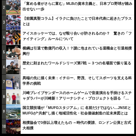
「富める者がさらに富む」MLBの資本主義と、日本プロ野球が踏み
2
出せない一歩
【前園真聖コラム】イラクに負けたことで日本代表に起きたプラス
3
とは
アイスホッケーでは、なぜ殴り合いが許されるのか？ 驚きの「フ
4
ァイティング」ルールについて
横綱は引退で数億円の収入！？謎に包まれている退職金と引退相撲
5
興行
歴史に刻まれたワールドシリーズ第7戦 ～３つの名場面で振り返る
6
～
異端の先に描く未来：イチロー、野茂、そしてスポーツを支える科
7
学界の挑戦
川崎ブレイブサンダースのホームゲームで音楽演出を手掛けるスチ
8
ャダラパーが川崎新！アリーナシティ・プロジェクトを語る 「楽
しみでしかないでしょ。川崎は、ずっと成長曲線だから」
国立競技場が「MUFGスタジアム」に 名前だけではない…JNSEと
9
MUFGが“共創”し描く地域活性化・社会価値創造の近未来図とは
相撲協会で3倍以上増えたもの ～時代の要請、ロンドン公演と古式
10
大相撲