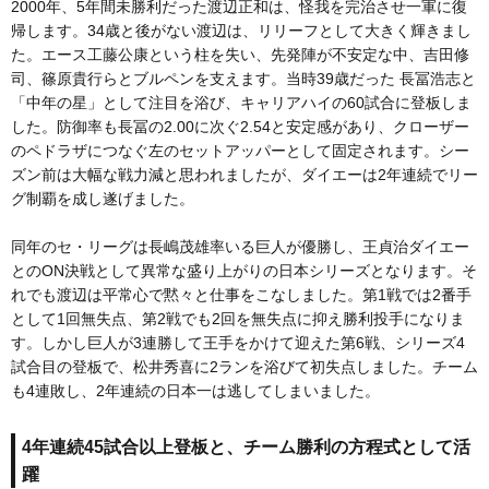
2000年、5年間未勝利だった渡辺正和は、怪我を完治させ一軍に復
帰します。34歳と後がない渡辺は、リリーフとして大きく輝きまし
た。エース工藤公康という柱を失い、先発陣が不安定な中、吉田修
司、篠原貴行らとブルペンを支えます。当時39歳だった 長冨浩志と
「中年の星」として注目を浴び、キャリアハイの60試合に登板しま
した。防御率も長冨の2.00に次ぐ2.54と安定感があり、クローザー
のペドラザにつなぐ左のセットアッパーとして固定されます。シー
ズン前は大幅な戦力減と思われましたが、ダイエーは2年連続でリー
グ制覇を成し遂げました。
同年のセ・リーグは長嶋茂雄率いる巨人が優勝し、王貞治ダイエー
とのON決戦として異常な盛り上がりの日本シリーズとなります。そ
れでも渡辺は平常心で黙々と仕事をこなしました。第1戦では2番手
として1回無失点、第2戦でも2回を無失点に抑え勝利投手になりま
す。しかし巨人が3連勝して王手をかけて迎えた第6戦、シリーズ4
試合目の登板で、松井秀喜に2ランを浴びて初失点しました。チーム
も4連敗し、2年連続の日本一は逃してしまいました。
4年連続45試合以上登板と、チーム勝利の方程式として活
躍