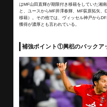
はMF山田直輝が期限付き移籍をしていた湘
と、ユースからMF井澤春輝、MF荻原拓矢、
移籍）。その他では、ヴィッセル神戸からDF
獲得が濃厚とも言われている。
補強ポイント①興梠のバックア