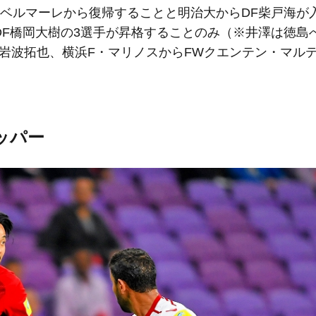
南ベルマーレから復帰することと明治大からDF柴戸海が
DF橋岡大樹の3選手が昇格することのみ（※井澤は徳島
岩波拓也、横浜F・マリノスからFWクエンテン・マル
ッパー