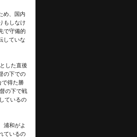
ため、国内
りもしなけ
先で守備的
転していな
落とした直後
督の下での
合で得た勝
監督の下で戦
少しているの
。浦和がよ
れているの