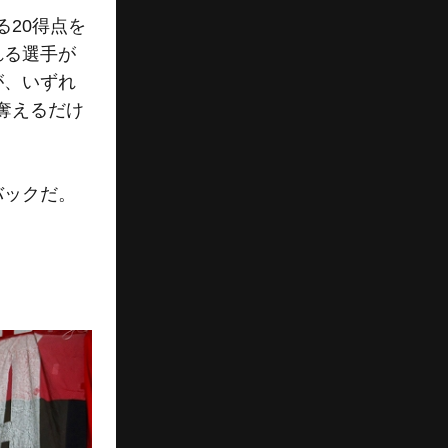
20得点を
れる選手が
が、いずれ
奪えるだけ
バックだ。