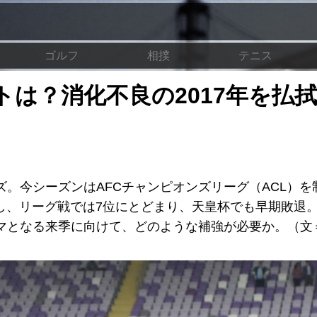
ゴルフ
相撲
テニス
は？消化不良の2017年を払
部
。今シーズンはAFCチャンピオンズリーグ（ACL）を
、リーグ戦では7位にとどまり、天皇杯でも早期敗退。
となる来季に向けて、どのような補強が必要か。（文＝V