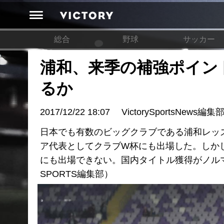
総合
野球
サッカー
浦和、来季の補強ポイント
るか
2017/12/22 18:07
VictorySportsNews編集
日本でも有数のビッグクラブである浦和レッズ
ア代表としてクラブW杯にも出場した。しかし
にも出場できない。国内タイトル獲得がノルマ
SPORTS編集部）