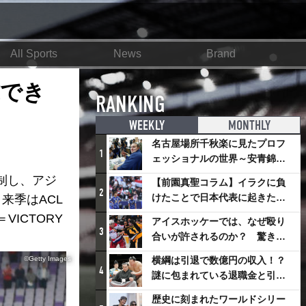
All Sports
News
Brand
拭でき
RANKING
WEEKLY
MONTHLY
名古屋場所千秋楽に見たプロフ
1
ェッショナルの世界～安青錦の
優勝を巡るさまざまなドラマ
制し、アジ
【前園真聖コラム】イラクに負
2
けたことで日本代表に起きたプ
来季はACL
ラスとは
ICTORY
アイスホッケーでは、なぜ殴り
3
合いが許されるのか？ 驚きの
「ファイティング」ルールにつ
©Getty Images
横綱は引退で数億円の収入！？
いて
4
謎に包まれている退職金と引退
相撲興行
歴史に刻まれたワールドシリー