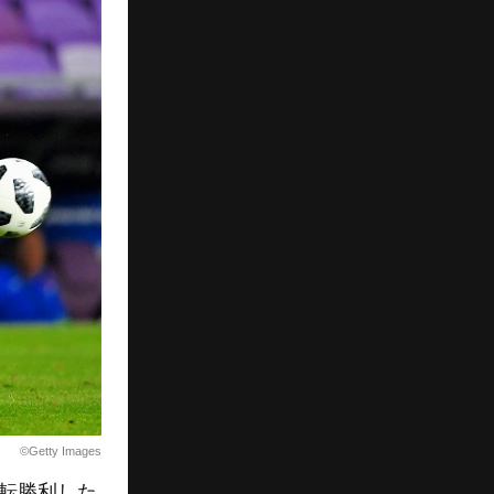
©Getty Images
逆転勝利した