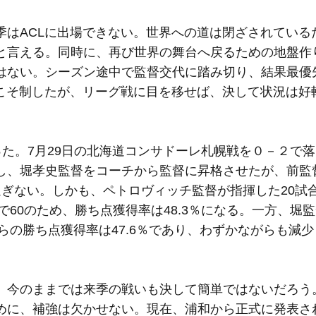
季はACLに出場できない。世界への道は閉ざされている
と言える。同時に、再び世界の舞台へ戻るための地盤作
はない。シーズン途中で監督交代に踏み切り、結果最優
Lこそ制したが、リーグ戦に目を移せば、決して状況は好
った。7月29日の北海道コンサドーレ札幌戦を０－２で
し、堀孝史監督をコーチから監督に昇格させたが、前監
過ぎない。しかも、ペトロヴィッチ監督が指揮した20試
で60のため、勝ち点獲得率は48.3％になる。一方、堀
らの勝ち点獲得率は47.6％であり、わずかながらも減
、今のままでは来季の戦いも決して簡単ではないだろう
めに、補強は欠かせない。現在、浦和から正式に発表さ