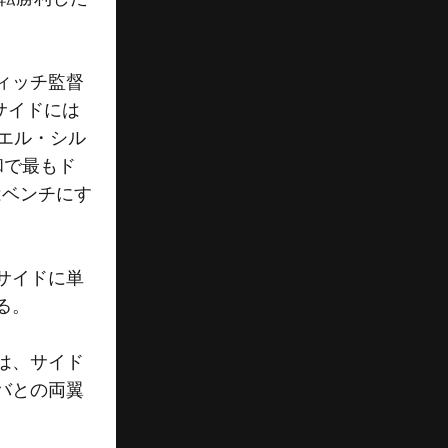
ィッチ監督
サイドには
エル・シル
和で最もド
はベンチにす
サイドに単
る。
は、サイド
バとの両翼