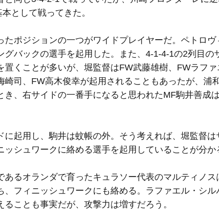
1を基本として戦ってきた。
ったポジションの一つがワイドプレイヤーだ。ペトロヴ
バックの選手を起用した。また、4-1-4-1の2列目の
を置くことが多いが、堀監督はFW武藤雄樹、FWラファ
梅崎司、FW高木俊幸が起用されることもあったが、浦
とき、右サイドの一番手になると思われたMF駒井善成
ドに起用し、駒井は蚊帳の外。そう考えれば、堀監督は
ニッシュワークに絡める選手を起用していることが分か
であるオランダで育ったキュラソー代表のマルティノス
ち、フィニッシュワークにも絡める。ラファエル・シル
えることも事実だが、攻撃力は増すだろう。