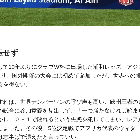
転せず
制して10年ぶりにクラブW杯に出場した浦和レッズ。アジ
ぶり、国外開催の大会には初めて参加したが、世界への
るを得ない。
すれば、世界ナンバーワンの呼び声も高い、欧州王者の
の試合に参加意義を見出して、「一つ勝たなければ始ま
かし、０－１で敗れるという失態を犯してしまい、レア
しまった。その後、5位決定戦でアフリカ代表のウィダ
は志半ばで潰えたと言っていい。