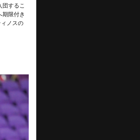
入団するこ
へ期限付き
ティノスの