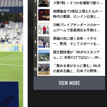
5
ズ第7戦 ～３つの名場面で振り返
る～
相撲協会で3倍以上増えたもの ～
6
時代の要請、ロンドン公演と古
式大相撲
川崎ブレイブサンダースのホー
7
ムゲームで音楽演出を手掛ける
スチャダラパーが川崎新！アリ
異端の先に描く未来：イチロ
ーナシティ・プロジェクトを語
8
ー、野茂、そしてスポーツを支
る 「楽しみでしかないでしょ。
える科学界の挑戦
川崎は、ずっと成長曲線だか
国立競技場が「MUFGスタジア
9
ら」
ム」に 名前だけではない…JNSE
とMUFGが“共創”し描く地域活
「富める者がさらに富む」MLB
性化・社会価値創造の近未来図
10
の資本主義と、日本プロ野球が
とは
踏み出せない一歩
VIEW MORE