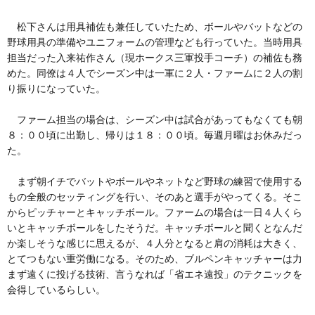
松下さんは用具補佐も兼任していたため、ボールやバットなどの
野球用具の準備やユニフォームの管理なども行っていた。当時用具
担当だった入来祐作さん（現ホークス三軍投手コーチ）の補佐も務
めた。同僚は４人でシーズン中は一軍に２人・ファームに２人の割
り振りになっていた。
ファーム担当の場合は、シーズン中は試合があってもなくても朝
８：００頃に出勤し、帰りは１８：００頃。毎週月曜はお休みだっ
た。
まず朝イチでバットやボールやネットなど野球の練習で使用する
もの全般のセッティングを行い、そのあと選手がやってくる。そこ
からピッチャーとキャッチボール。ファームの場合は一日４人くら
いとキャッチボールをしたそうだ。キャッチボールと聞くとなんだ
か楽しそうな感じに思えるが、４人分となると肩の消耗は大きく、
とてつもない重労働になる。そのため、ブルペンキャッチャーは力
まず遠くに投げる技術、言うなれば「省エネ遠投」のテクニックを
会得しているらしい。