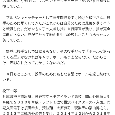
の扉の向こう側では、ブルペンキャッチャーたちがひたすら壁役に
徹していた。
ブルペンキャッチャーとして三年間球を受け続けた松下さん。投
手のために尽くしてきたがこれからは自分のために最善を尽くそう
と転職した。だが今も左手の人差し指に血行障害が残り、指が完全
に曲がらない。球が当たって顔面骨折も経験したこともあったよと
笑っていた。
野球は投手なしでは始まらない。その投手だって「ボールが返っ
てくる壁」がなければキャッチボールもままならない。だからこ
そ、表彰されたっておかしくないのだ。
今日もどこかで、投手のために名もなき壁はボールを返し続けて
いる。
松下一郎
兵庫県神戸市出身。神戸市立六甲アイランド高校、関西外国語大学
を経て２０１０年育成ドラフト１位で横浜ベイスターズへ入団。同
期入団選手は須田幸太、荒波翔、大原慎司、現楽天の福山博之ら。
２０１３年に戦力外通告を受け、２０１４年１２月から２０１６年