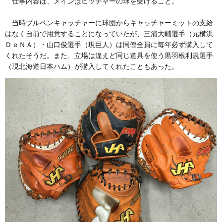
仕事内容は、メインはピッチャーの球を受けること。
当時ブルペンキャッチャーに球団からキャッチャーミットの支給
はなく自前で用意することになっていたが、三浦大輔選手（元横浜
ＤｅＮＡ）・山口俊選手（現巨人）は同僚全員に毎年必ず購入して
くれたそうだ。また、立場は違えど同じ道具を使う黒羽根利規選手
（現北海道日本ハム）が購入してくれたこともあった。