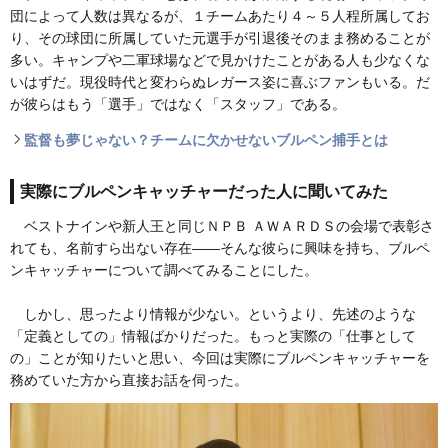
団によって人数は異なるが、１チームあたり４～５人程所属してお
り、その球団に所属していた元選手が引退後そのまま務めることが
多い。キャンプや二軍球場などで見かけたことがある人も少なくな
いはずだ。現役時代と変わらぬレガース姿に喜ぶファンもいる。だ
が彼らはもう「選手」ではなく「スタッフ」である。
監督も夢じゃない？チームに欠かせないブルペン捕手とは
実際にブルペンキャッチャーだった人に聞いてみた
ベストナインや新人王と同じＮＰＢ ＡＷＡＲＤＳの会場で表彰さ
れても、名前すら出ない存在――そんな彼らに興味を持ち、ブルペ
ンキャッチャーについて調べてみることにした。
しかし、思ったより情報が少ない。というより、先述のような
「定義としての」情報ばかりだった。もっと実際の「仕事として
の」ことが知りたいと思い、今回は実際にブルペンキャッチャーを
務めていた方から直接お話を伺った。