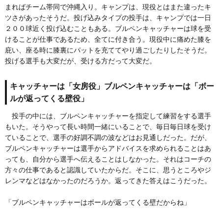
まればチーム帯同で沖縄入り。キャンプは、現役とはまた違ったキ
ツさがあったそうだ。投げ込みタイプの投手は、キャンプでは一日
２００球近く投げ込むこともある。ブルペンキャッチャーは球を受
けることが仕事であるため、全てに付き合う。現役中に痛めた膝を
庇い、座る時に膝裏にパットを充ててやり過ごしたりしたそうだ。
投げる選手も大変だが、受ける方だって大変だ。
キャッチャーは「女房役」ブルペンキャッチャーは「ボー
ルが返ってくる壁役」
投手の中には、ブルペンキャッチャーを指定して練習をする選手
もいた。そうやって長い時間一緒にいることで、毎日毎日球を受け
ていることで、選手の好調不調の波などはお見通しだった。だが、
ブルペンキャッチャーは選手からアドバイスを求められることはあ
っても、自分から選手へ伝えることはしなかった。それはコーチの
方々の仕事であると認識していたからだ。そこに、思うところやジ
レンマなどはなかったのだろうか。返ってきた答えはこうだった。
「ブルペンキャッチャーはボールが返ってくる壁だからね」