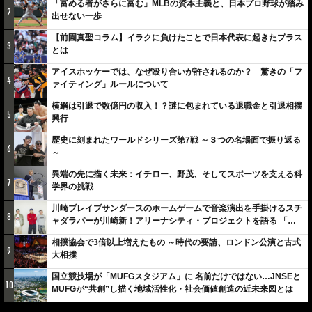
「富める者がさらに富む」MLBの資本主義と、日本プロ野球が踏み
2
出せない一歩
【前園真聖コラム】イラクに負けたことで日本代表に起きたプラス
3
とは
アイスホッケーでは、なぜ殴り合いが許されるのか？ 驚きの「フ
4
ァイティング」ルールについて
横綱は引退で数億円の収入！？謎に包まれている退職金と引退相撲
5
興行
歴史に刻まれたワールドシリーズ第7戦 ～３つの名場面で振り返る
6
～
異端の先に描く未来：イチロー、野茂、そしてスポーツを支える科
7
学界の挑戦
川崎ブレイブサンダースのホームゲームで音楽演出を手掛けるスチ
8
ャダラパーが川崎新！アリーナシティ・プロジェクトを語る 「楽
しみでしかないでしょ。川崎は、ずっと成長曲線だから」
相撲協会で3倍以上増えたもの ～時代の要請、ロンドン公演と古式
9
大相撲
国立競技場が「MUFGスタジアム」に 名前だけではない…JNSEと
10
MUFGが“共創”し描く地域活性化・社会価値創造の近未来図とは