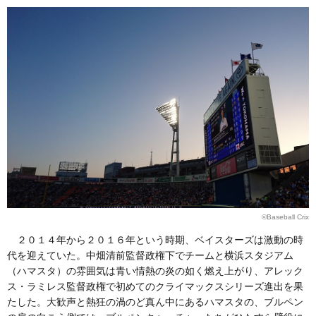
©Baseball Crix
２０１４年から２０１６年という時期、ベイスターズは激動の時
代を迎えていた。中畑清前監督政権下でチームと横浜スタジアム
（ハマスタ）の雰囲気は青い情熱の炎の如く燃え上がり、アレック
ス・ラミレス監督政権で初めてのクライマックスシリーズ進出を果
たした。大歓声と熱狂の渦のど真ん中にあるハマスタの、ブルペン