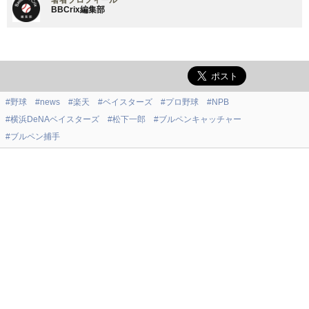
BBCrix編集部
#野球
#news
#楽天
#ベイスターズ
#プロ野球
#NPB
#横浜DeNAベイスターズ
#松下一郎
#ブルペンキャッチャー
#ブルペン捕手