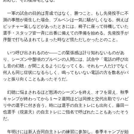
対応し、その後帰宅となる。
一軍の試合の目的は育成ではなく、勝つこと。もし先発投手に不
測の事態が発生した場合、ブルペンは一気に騒がしくなる。例えば
ピッチャー返しなどがあったときには、椅子に座って待機していた
選手・スタッフ皆一斉に出番に備えての準備を始める。先発投手が
序盤で打ち込まれてしまった時など慌ただしかったとのこと。
いつ呼び出されるのか――この緊張感は計り知れないものがあ
り、シーズン中盤頃のブルペンの人間には、試合中「電話の呼び出
し音の幻聴」が聞こえるようになってくる。それも一人だけでなく
何人も同じ症状になるらしく、鳴ってもいない電話の方を数名がバ
ッと振り向くこともあったそうだ。
幻聴に悩まされるほど怒涛のシーズンを終え、オフを迎え、秋季
キャンプが終わってから１〜２週間ほどは同僚と交代出勤でリハビ
リ中の選手に付き合う。時には選手の自主トレにも出向く。藤田一
也選手（現楽天）の自主トレにご指名で呼ばれたこともあったそう
だ。
年明けには新人合同自主トレの練習に参加し、春季キャンプが始