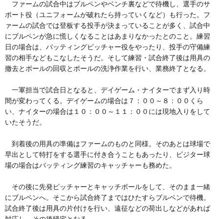
ファームの試合中はブルペンやベンチ裏などで待機し、選手のサ
ポート役（ユニフォームが破れたら持っていくなど）も行った。フ
ァームの試合では登板する投手が決まっていることが多く、試合中
にブルペンが急に慌しくなることはあまりなかったとのこと。練習
日の場合は、バッティングピッチャー役をやったり、投手の守備練
習の相手などもこなしたそうだ。そして練習・試合終了後は用具の
撤去とボールの回収とボールの洗浄作業を行い、業務終了となる。
一軍担当で試合日となると、デイゲーム・ナイターでまず入り時
間が変わってくる。デイゲームの場合は７：００～８：００くら
い、ナイターの場合は１０：００～１１：００には現地入りをして
いたそうだ。
到着後の用具の準備はファームのものと同様。そのあとは球場で
早出として特打をする選手に付き合うこともあったり、ビジター球
場の場合はバッティング練習のキャッチャーも務めた。
その後に先発ピッチャーとキャッチボールをして、そのまま一緒
にブルペンへ。そこから試合終了まではひたすらブルペンで待機。
試合終了後は用具の片付けを行い、遠征などの荷出しなどがあれば