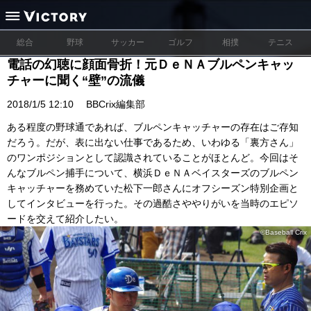
総合
野球
サッカー
ゴルフ
相撲
テニス
電話の幻聴に顔面骨折！元ＤｅＮＡブルペンキャッ
チャーに聞く“壁”の流儀
2018/1/5 12:10
BBCrix編集部
ある程度の野球通であれば、ブルペンキャッチャーの存在はご存知
だろう。だが、表に出ない仕事であるため、いわゆる「裏方さん」
のワンポジションとして認識されていることがほとんど。今回はそ
んなブルペン捕手について、横浜ＤｅＮＡベイスターズのブルペン
キャッチャーを務めていた松下一郎さんにオフシーズン特別企画と
してインタビューを行った。その過酷さややりがいを当時のエピソ
ードを交えて紹介したい。
©Baseball Crix