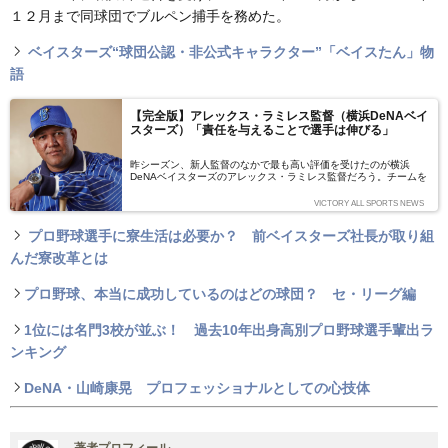
１２月まで同球団でブルペン捕手を務めた。
ベイスターズ“球団公認・非公式キャラクター”「ベイスたん」物
語
【完全版】アレックス・ラミレス監督（横浜DeNAベイ
スターズ）「責任を与えることで選手は伸びる」
昨シーズン、新人監督のなかで最も高い評価を受けたのが横浜
DeNAベイスターズのアレックス・ラミレス監督だろう。チームを
11年ぶりにAクラスに導いた手法は見事の一言。そして、決して諦
めることのないポジティブ・スピリッツと、選手たちを見放さない
VICTORY ALL SPORTS NEWS
信頼の厚さ――若い選手たちはラミレス監督の応えようと頂点を目
指し奮闘した。そんなルーキー監督の思考に迫る。※本記事は、3
プロ野球選手に寮生活は必要か？ 前ベイスターズ社長が取り組
月31日に前後編で公開した記事を1本に再編集したものです※
んだ寮改革とは
プロ野球、本当に成功しているのはどの球団？ セ・リーグ編
1位には名門3校が並ぶ！ 過去10年出身高別プロ野球選手輩出ラ
ンキング
DeNA・山崎康晃 プロフェッショナルとしての心技体
著者プロフィール