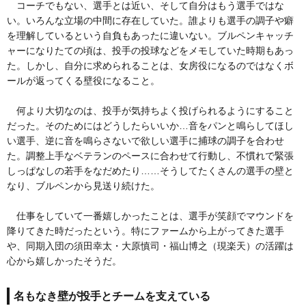
コーチでもない、選手とは近い、そして自分はもう選手ではな
い。いろんな立場の中間に存在していた。誰よりも選手の調子や癖
を理解しているという自負もあったに違いない。ブルペンキャッチ
ャーになりたての頃は、投手の投球などをメモしていた時期もあっ
た。しかし、自分に求められることは、女房役になるのではなくボ
ールが返ってくる壁役になること。
何より大切なのは、投手が気持ちよく投げられるようにすること
だった。そのためにはどうしたらいいか…音をパンと鳴らしてほし
い選手、逆に音を鳴らさないで欲しい選手に捕球の調子を合わせ
た。調整上手なベテランのペースに合わせて行動し、不慣れで緊張
しっぱなしの若手をなだめたり……そうしてたくさんの選手の壁と
なり、ブルペンから見送り続けた。
仕事をしていて一番嬉しかったことは、選手が笑顔でマウンドを
降りてきた時だったという。特にファームから上がってきた選手
や、同期入団の須田幸太・大原慎司・福山博之（現楽天）の活躍は
心から嬉しかったそうだ。
名もなき壁が投手とチームを支えている