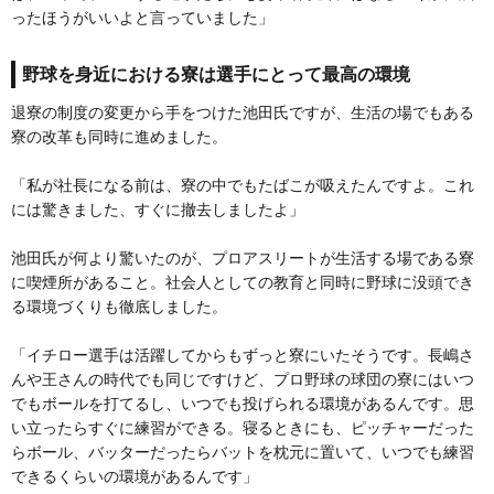
ったほうがいいよと言っていました」
野球を身近における寮は選手にとって最高の環境
退寮の制度の変更から手をつけた池田氏ですが、生活の場でもある
寮の改革も同時に進めました。
「私が社長になる前は、寮の中でもたばこが吸えたんですよ。これ
には驚きました、すぐに撤去しましたよ」
池田氏が何より驚いたのが、プロアスリートが生活する場である寮
に喫煙所があること。社会人としての教育と同時に野球に没頭でき
る環境づくりも徹底しました。
「イチロー選手は活躍してからもずっと寮にいたそうです。長嶋さ
んや王さんの時代でも同じですけど、プロ野球の球団の寮にはいつ
でもボールを打てるし、いつでも投げられる環境があるんです。思
い立ったらすぐに練習ができる。寝るときにも、ピッチャーだった
らボール、バッターだったらバットを枕元に置いて、いつでも練習
できるくらいの環境があるんです」