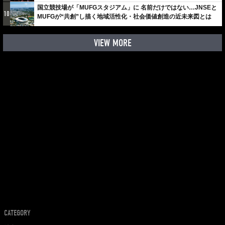
国立競技場が「MUFGスタジアム」に 名前だけではない…JNSEと
10
MUFGが“共創”し描く地域活性化・社会価値創造の近未来図とは
VIEW MORE
CATEGORY