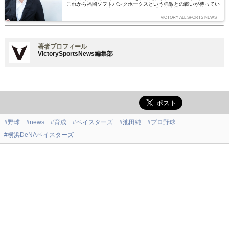
これから福岡ソフトバンクホークスという強敵との戦いが待ってい
るが、多くの関係者・ファンにとって「頂上決戦に挑めること」そ
のものが大きな幸せだろう。そうした気持ちは、2016年まで5年間
VICTORY ALL SPORTS NEWS
にわたって同球団社長を務めた池田純氏も同じだ。その池田氏が、
いま思い出すのは「ある職員」の姿だった。（文：日比野恭三）
著者プロフィール
VictorySportsNews編集部
#野球
#news
#育成
#ベイスターズ
#池田純
#プロ野球
#横浜DeNAベイスターズ