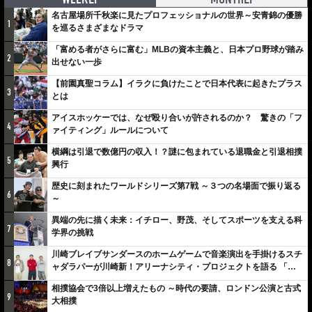
名古屋場所千秋楽に見たプロフェッショナルの世界～安青錦の優勝
1
を巡るさまざまなドラマ
「富める者がさらに富む」MLBの資本主義と、日本プロ野球が踏み
2
出せない一歩
【前園真聖コラム】イラクに負けたことで日本代表に起きたプラス
3
とは
アイスホッケーでは、なぜ殴り合いが許されるのか？ 驚きの「フ
4
ァイティング」ルールについて
横綱は引退で数億円の収入！？謎に包まれている退職金と引退相撲
5
興行
歴史に刻まれたワールドシリーズ第7戦 ～３つの名場面で振り返る
6
～
異端の先に描く未来：イチロー、野茂、そしてスポーツを支える科
7
学界の挑戦
川崎ブレイブサンダースのホームゲームで音楽演出を手掛けるスチ
8
ャダラパーが川崎新！アリーナシティ・プロジェクトを語る 「楽
しみでしかないでしょ。川崎は、ずっと成長曲線だから」
相撲協会で3倍以上増えたもの ～時代の要請、ロンドン公演と古式
9
大相撲