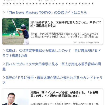
＊＊＊＊＊＊＊＊＊＊＊＊＊＊＊＊＊＊＊＊＊＊＊＊＊＊＊＊
「The News Masters TOKYO」の公式サイトはこちら
追い込みすぎたら、大谷翔平は育たなかった。東ドイツ
式・適性選抜を学ぶ
日本は、劇的な少子高齢化局面を迎えています。これまでのよう
な、競技人口の多さを背景にした「ふるい落とし」型の選抜では、
無理が出ることは自明です。では、どのような考え方が必要なので
しょうか？ いわきスポーツアスレチックアカデミーアドバイザ
VICTORY ALL SPORTS NEWS
ー・小俣よしのぶ氏に解説いただきました。
広島は、なぜ清宮争奪戦から撤退したのか？ 再び脚光浴びるド
ラフト戦略3カ条
日ハムでブレイクの大田泰示に見る 巨人が抱える若手育成の問
題
栄光の“ドラ1”投手・藤田太陽が選んだ知られざるセカンドキャリ
ア
池田純（前ベイスターズ社長）が述懐する、「ある職
員」の姿。ベイ歴代の球団職員に光を。
19年ぶりに日本シリーズ進出を決めた、横浜DeNAベイスターズ。