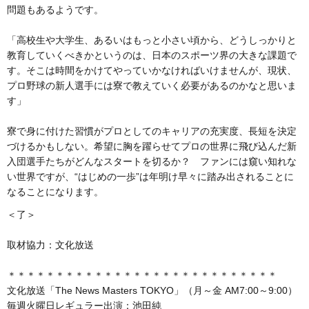
問題もあるようです。
「高校生や大学生、あるいはもっと小さい頃から、どうしっかりと
教育していくべきかというのは、日本のスポーツ界の大きな課題で
す。そこは時間をかけてやっていかなければいけませんが、現状、
プロ野球の新人選手には寮で教えていく必要があるのかなと思いま
す」
寮で身に付けた習慣がプロとしてのキャリアの充実度、長短を決定
づけるかもしない。希望に胸を躍らせてプロの世界に飛び込んだ新
入団選手たちがどんなスタートを切るか？ ファンには窺い知れな
い世界ですが、“はじめの一歩”は年明け早々に踏み出されることに
なることになります。
＜了＞
取材協力：文化放送
＊＊＊＊＊＊＊＊＊＊＊＊＊＊＊＊＊＊＊＊＊＊＊＊＊＊＊＊
文化放送「The News Masters TOKYO」（月～金 AM7:00～9:00）
毎週火曜日レギュラー出演：池田純