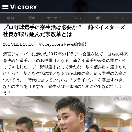
総合
野球
サッカー
ゴルフ
相撲
テニス
プロ野球選手に寮生活は必要か？ 前ベイスターズ
社長が取り組んだ寮改革とは
2017/12/1 19:10
VictorySportsNews編集部
清宮フィーバーに沸いた2017年のドラフト会議を経て、自らの将来
を決めた選手たちのお披露目となる、新入団選手発表会の季節がや
ってきました。プロ野球選手として新たな一歩を踏み出す選手たち
にとって、新たな生活の場となるのが球団の寮。新人選手の入寮に
ついては、「時代に合っていない」「プライバシーを尊重すべき」
などの声もありますが、寮生活は一体何のために必要なのでしょ
う？
(C)共同通信