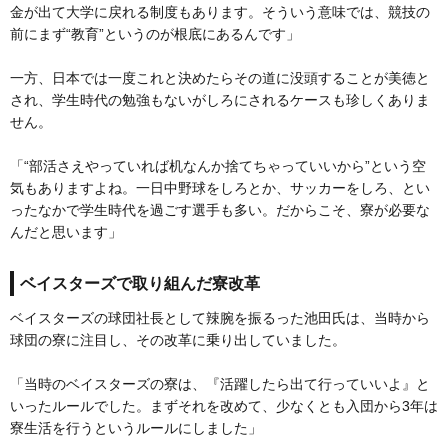
金が出て大学に戻れる制度もあります。そういう意味では、競技の
前にまず“教育”というのが根底にあるんです」
一方、日本では一度これと決めたらその道に没頭することが美徳と
され、学生時代の勉強もないがしろにされるケースも珍しくありま
せん。
「“部活さえやっていれば机なんか捨てちゃっていいから”という空
気もありますよね。一日中野球をしろとか、サッカーをしろ、とい
ったなかで学生時代を過ごす選手も多い。だからこそ、寮が必要な
んだと思います」
ベイスターズで取り組んだ寮改革
ベイスターズの球団社長として辣腕を振るった池田氏は、当時から
球団の寮に注目し、その改革に乗り出していました。
「当時のベイスターズの寮は、『活躍したら出て行っていいよ』と
いったルールでした。まずそれを改めて、少なくとも入団から3年は
寮生活を行うというルールにしました」