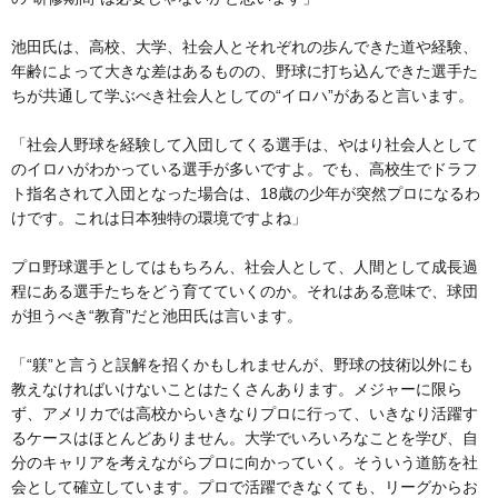
池田氏は、高校、大学、社会人とそれぞれの歩んできた道や経験、
年齢によって大きな差はあるものの、野球に打ち込んできた選手た
ちが共通して学ぶべき社会人としての“イロハ”があると言います。
「社会人野球を経験して入団してくる選手は、やはり社会人として
のイロハがわかっている選手が多いですよ。でも、高校生でドラフ
ト指名されて入団となった場合は、18歳の少年が突然プロになるわ
けです。これは日本独特の環境ですよね」
プロ野球選手としてはもちろん、社会人として、人間として成長過
程にある選手たちをどう育てていくのか。それはある意味で、球団
が担うべき“教育”だと池田氏は言います。
「“躾”と言うと誤解を招くかもしれませんが、野球の技術以外にも
教えなければいけないことはたくさんあります。メジャーに限ら
ず、アメリカでは高校からいきなりプロに行って、いきなり活躍す
るケースはほとんどありません。大学でいろいろなことを学び、自
分のキャリアを考えながらプロに向かっていく。そういう道筋を社
会として確立しています。プロで活躍できなくても、リーグからお