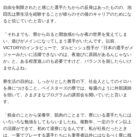
自由を制限されたと感じた選手たちからの反発はあったものの、池
田氏は寮生活を経験することが彼らのその後のキャリアのためにな
ると信じていたと言います。
「それまでも、寮から出ると開放感からか夜の世界を覚えてしま
い、遊びがメインになってしまう選手がいたんです。以前、
VICTORYのインタビューで、ダルビッシュ投手が『日本の選手がメ
ジャーみたいに活躍できないのは、夜遊びに原因があるんじゃない
か』と。ある程度遊ぶのも必要ですけど、バランスを崩したらいけ
ませんよね」
寮生活の目的は、しっかりとした教育の下、社会人としてのイロハ
を身につけること。ベイスターズの寮では、毎週のように外部講師
を招いて、さまざまなプログラムの講習会を開いていたと言いま
す。
「税金のことから栄養学、筋肉のことまで、寮にいる選手たちには
いろいろな勉強をしてもらいましたね。複数年、一定のライン以上
の活躍ができて、初めて退寮になるんです。私が社長だったとき
は、一軍でプレーする選手たちにも妻帯者以外にはなるべく寮に残