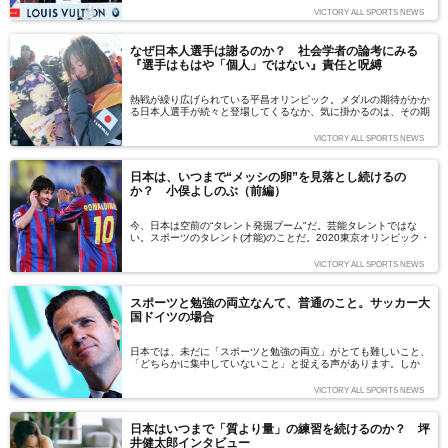
る。そのトロフィーを収めるトロフィーケースを手がけているのが
VICTORY ALL SPORTS NEWS
世界的ブランド、ルイ・ヴィトン。同社は特製ケースの製作だけで
なく、1983年からアメリカズカップのサポートを務めている。ル
イ・ヴィトンはなぜアメリカズカップをサポートしているのか?
なぜ日本人選手は謝るのか？ 社会学者の論考にみる
（文：大塚一樹）
『選手はもはや「個人」ではない』責任と呪縛
熱戦が繰り広げられている平昌オリンピック。メダルの期待がかか
る日本人選手が続々と登場してくるなか、気に掛かるのは、その期
待通りの結果を出せなかったときだ。これまでオリンピックなどの
ビッグイベントではしばしば、日本人選手がテレビの向こうにいる
VICTORY ALL SPORTS NEWS
ファンに向けて、涙ながらに謝る姿を目にしてきた。なぜ日本人選
手は“謝る”のだろうか？ スポーツの勝敗は誰のものなのだろう
か？ 平昌オリンピックが開催中で、東京オリンピックを2年後に
日本は、いつまで“メッシの卵”を見落とし続けるの
控えている今だからこそ、あらためて考えてみたい。（文＝谷口輝
か？ 小俣よしのぶ（前編）
世子）
今、日本は空前の“タレント発掘ブーム"だ。芸能タレントではな
い。スポーツのタレント(才能)のことだ。2020東京オリンピック・
パラリンピックなどの国際競技大会でメダルを獲れる選手の育成を
目指し、才能ある成長期の選手を発掘・育成する事業が、国家予算
VICTORY ALL SPORTS NEWS
で行われている。タレント発掘が活発になるほど、日本のスポーツ
が強くなる。そのような社会の風潮に異を唱えるのが、選抜育成シ
ステム研究家の小俣よしのぶ氏だ。その根拠を語ってもらった。
スポーツと勉強の両立なんて、普通のこと。サッカー大
（取材・文：出川啓太）
国ドイツの場合
日本では、未だに「スポーツと勉強の両立」がとても難しいこと、
「どちらかに集中していないこと」と捉える声があります。しか
し、サッカー大国ドイツではプロ契約を結ぶ選手の3分の2が大学
入学資格を持っています。どういう理由なのでしょうか？ ベルリ
VICTORY ALL SPORTS NEWS
ン在住の鈴木達朗さんに解説を依頼しました。
日本はいつまで「質より量」の練習を続けるのか？ 坪
井健太郎インタビュー