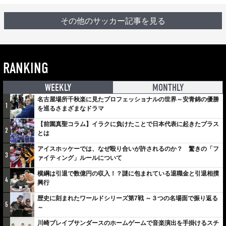
その他のサッカー記事を見る
RANKING
WEEKLY
MONTHLY
名古屋場所千秋楽に見たプロフェッショナルの世界～安青錦の優勝
1
を巡るさまざまなドラマ
【前園真聖コラム】イラクに負けたことで日本代表に起きたプラス
2
とは
アイスホッケーでは、なぜ殴り合いが許されるのか？ 驚きの「フ
3
ァイティング」ルールについて
横綱は引退で数億円の収入！？謎に包まれている退職金と引退相撲
4
興行
歴史に刻まれたワールドシリーズ第7戦 ～３つの名場面で振り返る
5
～
川崎ブレイブサンダースのホームゲームで音楽演出を手掛けるスチ