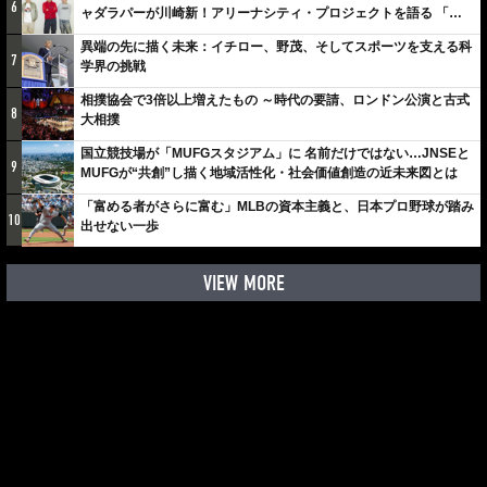
6
ャダラパーが川崎新！アリーナシティ・プロジェクトを語る 「楽
しみでしかないでしょ。川崎は、ずっと成長曲線だから」
異端の先に描く未来：イチロー、野茂、そしてスポーツを支える科
7
学界の挑戦
相撲協会で3倍以上増えたもの ～時代の要請、ロンドン公演と古式
8
大相撲
国立競技場が「MUFGスタジアム」に 名前だけではない…JNSEと
9
MUFGが“共創”し描く地域活性化・社会価値創造の近未来図とは
「富める者がさらに富む」MLBの資本主義と、日本プロ野球が踏み
10
出せない一歩
VIEW MORE