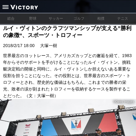
総合
野球
サッカー
ゴルフ
相撲
テニス
ルイ・ヴィトンのクラフツマンシップが支える”勝利
の象徴“、スポーツ・トロフィー
2018/2/17 18:00
大塚一樹
世界最古のヨットレース、アメリカズカップとの邂逅を経て、1983
年からそのサポートを手がけることになったルイ・ヴィトン。挑戦
艇決定戦の開催と同時に、ルイ・ヴィトンしか担えないある重要な
役割を担うことになった。その役割とは、世界最古のスポーツ・ト
ロフィーとされ、歴史的な価値はもちろん、これまでの勝者の栄
光、敗者の涙が刻まれたトロフィーを収納するケースを製作するこ
とだった。（文：大塚一樹）
©Getty Images