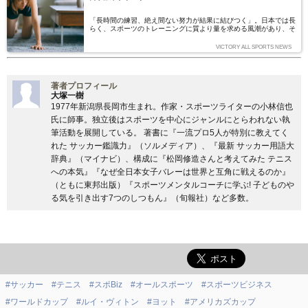
「長時間の練習、絶え間ない努力が結果に結びつく」。日本では長
らく、スポーツのトレーニングに質より量を求める風潮があり、そ
の傾向は現在も続いています。結果として、猛暑の中での練習によ
る事故、罰走を課せられた選手が重体になる事件など、痛ましいニ
VICTORY ALL SPORTS NEWS
ュースが後を絶ちません。 海外に目を移せば、十分な休養、最適
な負荷がトレーニングに必要な要素という認識がスポーツ界でもス
タンダードになっています。サッカー大国・スペインで育成年代の
コーチを務める坪井健太郎氏にお話を伺いました。(取材・文:大塚
著者プロフィール
一樹)
大塚一樹
1977年新潟県長岡市生まれ。作家・スポーツライターの小林信也
氏に師事。独立後はスポーツを中心にジャンルにとらわれない執
筆活動を展開している。 著書に『一流プロ5人が特別に教えてく
れた サッカー鑑識力』（ソルメディア）、『最新 サッカー用語大
辞典』（マイナビ）、構成に『松岡修造さんと考えてみた テニス
への本気』『なぜ全日本女子バレーは世界と互角に戦えるのか』
（ともに東邦出版）『スポーツメンタルコーチに学ぶ! 子どものや
る気を引き出す7つのしつもん』（旬報社）など多数。
#サッカー
#テニス
#スポBiz
#オールスポーツ
#スポーツビジネス
#ワールドカップ
#ルイ・ヴィトン
#ヨット
#アメリカズカップ