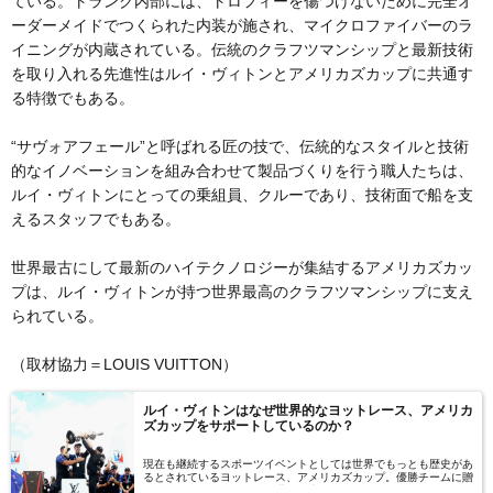
ている。トランク内部には、トロフィーを傷つけないために完全オ
ーダーメイドでつくられた内装が施され、マイクロファイバーのラ
イニングが内蔵されている。伝統のクラフツマンシップと最新技術
を取り入れる先進性はルイ・ヴィトンとアメリカズカップに共通す
る特徴でもある。
“サヴォアフェール”と呼ばれる匠の技で、伝統的なスタイルと技術
的なイノベーションを組み合わせて製品づくりを行う職人たちは、
ルイ・ヴィトンにとっての乗組員、クルーであり、技術面で船を支
えるスタッフでもある。
世界最古にして最新のハイテクノロジーが集結するアメリカズカッ
プは、ルイ・ヴィトンが持つ世界最高のクラフツマンシップに支え
られている。
（取材協力＝LOUIS VUITTON）
ルイ・ヴィトンはなぜ世界的なヨットレース、アメリカ
ズカップをサポートしているのか？
現在も継続するスポーツイベントとしては世界でもっとも歴史があ
るとされているヨットレース、アメリカズカップ。優勝チームに贈
られるトロフィーもまた、世界最古のトロフィーとして知られてい