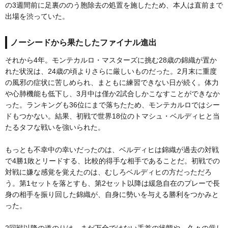
の3週間前に足裏ののう胞除去の処置を施したため、本人は直前まで
出場を渋っていた。
ノーシードから果たしたファイナル進出
それから4年。モンテカルロ・マスターズに挑む28歳の錦織が置か
れた状況は、24歳の頃よりさらに厳しいものだった。2月末に重度
の風邪の症状に苦しめられ、まともに練習できない日が続く。体力
や心肺機能も低下し、3月中は僅か2試合しかこなすことができなか
った。ランキングも36位にまで落ちたため、モンテカルロではシー
ドもつかない。結果、初戦で世界18位のトマシュ・ベルディヒと当
たるタフな戦いを強いられた。
もっとも不幸中の幸いだったのは、ベルディヒは錦織が過去の対戦
で4勝1敗とリードする、比較的得手な相手であることだ。初戦での
対戦に嫌な感覚を覚えたのは、むしろベルディヒの方だっただろ
う。第1セットを落とすも、第2セット以降は緩急自在のプレーで長
身の相手を振り回した錦織が、自身に勢いを与える勝利をつかみと
った。