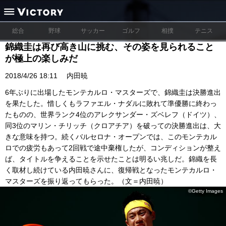
総合
野球
サッカー
ゴルフ
相撲
テニス
錦織圭は再び高き山に挑む、その姿を見られること
が極上の楽しみだ
2018/4/26 18:11
内田暁
6年ぶりに出場したモンテカルロ・マスターズで、錦織圭は決勝進出
を果たした。惜しくもラファエル・ナダルに敗れて準優勝に終わっ
たものの、世界ランク4位のアレクサンダー・ズベレフ（ドイツ）、
同3位のマリン・チリッチ（クロアチア）を破っての決勝進出は、大
きな意味を持つ。続くバルセロナ・オープンでは、このモンテカル
ロでの疲労もあって2回戦で途中棄権したが、コンディションが整え
ば、タイトルを争えることを示せたことは明るい兆しだ。錦織を長
く取材し続けている内田暁さんに、復帰戦となったモンテカルロ・
マスターズを振り返ってもらった。（文＝内田暁）
©Getty Images