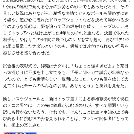
2回戦以降の道のりは、まだ万全ではない手首の状態や、久々の厳し
い実戦の連戦で覚える心身の疲労との戦いでもあっただろう。その
苦しい状況にありながら、精悍な表情でどんなボールも諦めずに追
う姿や、遊び心に溢れたドロップショットなどを決めて浮かべる少
年のような笑顔は、夢を追って己の殻を打ち破り、トップ10……そ
してトップ5へと駆け上がった4年前のそれと重なる。決勝で敗れた
相手が、やはりこの4年間に幾つものケガを乗り越え、再び世界1位
の座に帰還したナダルというのも、偶然では片付けられない符号を
感じさせる巡り合わせだ。
試合後の表彰式で、錦織はナダルに「ちょっと強すぎだよ」と茶目
っ気混じりに不服を申し立てるも、「長い間ケガで試合が出来なか
ったので、とても素晴らしい一週間になった。いつも僕を信じて支
えてくれたチームのみんなのお陰。ありがとう」と笑顔を見せた。
険しいスケジュールと、新旧トップ選手による群雄割拠が続く現在
のテニス界では、この先に錦織が歩む道のりが、すべて順調という
訳にも行かないだろう。それでも、そんなことは重々承知の上で再
び高き山に挑む彼の姿を見られることは、ファンや関係者にとって
も、極上の楽しみだ。