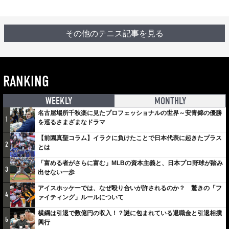
その他のテニス記事を見る
RANKING
WEEKLY
MONTHLY
名古屋場所千秋楽に見たプロフェッショナルの世界～安青錦の優勝
1
を巡るさまざまなドラマ
【前園真聖コラム】イラクに負けたことで日本代表に起きたプラス
2
とは
「富める者がさらに富む」MLBの資本主義と、日本プロ野球が踏み
3
出せない一歩
アイスホッケーでは、なぜ殴り合いが許されるのか？ 驚きの「フ
4
ァイティング」ルールについて
横綱は引退で数億円の収入！？謎に包まれている退職金と引退相撲
5
興行