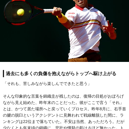
過去にも多くの負傷を抱えながらトップへ駆け上がる
「それも、苦しみながら楽しんでできたと思う」
そんな印象的な言葉を錦織圭が残したのは、復帰の目処がおぼろげ
ながら見え始めた、昨年末のことだった。彼がここで言う「それ」
とは、かつて居た場所へと戻っていくプロセス。昨年8月に、右手首
の腱の脱臼というアクシデントに見舞われて戦線離脱した間に、ラ
ンキングは22位まで落ちていた。不安は当然、あっただろう。だが
少なくとも年末頃の錦織に、悲壮や懐疑の影はさほど無かった。ト