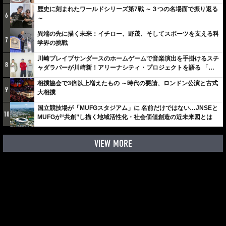
歴史に刻まれたワールドシリーズ第7戦 ～３つの名場面で振り返る
6
～
異端の先に描く未来：イチロー、野茂、そしてスポーツを支える科
7
学界の挑戦
川崎ブレイブサンダースのホームゲームで音楽演出を手掛けるスチ
8
ャダラパーが川崎新！アリーナシティ・プロジェクトを語る 「楽
しみでしかないでしょ。川崎は、ずっと成長曲線だから」
相撲協会で3倍以上増えたもの ～時代の要請、ロンドン公演と古式
9
大相撲
国立競技場が「MUFGスタジアム」に 名前だけではない…JNSEと
10
MUFGが“共創”し描く地域活性化・社会価値創造の近未来図とは
VIEW MORE