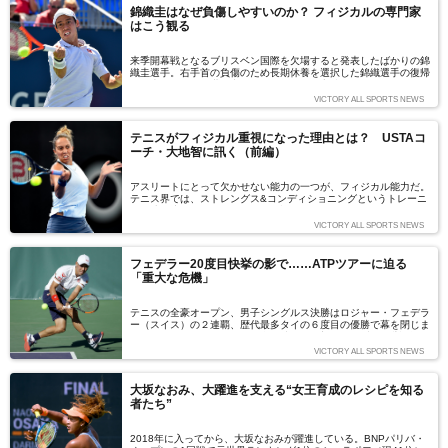
錦織圭はなぜ負傷しやすいのか？ フィジカルの専門家
はこう観る
来季開幕戦となるブリスベン国際を欠場すると発表したばかりの錦
織圭選手。右手首の負傷のため長期休養を選択した錦織選手の復帰
を日本だけでなく世界中のテニスファンが心待ちにしています。そ
の不在があらためてクローズアップされるほどATPツアーにとって
VICTORY ALL SPORTS NEWS
も重要なトップ選手である錦織選手。彼はなぜ世界のトップ選手た
ちと互角に戦えるのか？ 今回は錦織選手の身体にフォーカスを当
てて、その強さの秘密を解き明かしたいと思います。身体の構造に
テニスがフィジカル重視になった理由とは？ USTAコ
精通した理学療法士、中根正登氏に聞いた錦織選手の強みとケガへ
ーチ・大地智に訊く（前編）
のリスク、さらなる進化の鍵とは？
アスリートにとって欠かせない能力の一つが、フィジカル能力だ。
テニス界では、ストレングス&コンディショニングというトレーニ
ング法が注目されている。この理論はどういったものなのか。そし
て、テニスプレーヤーが必要とする専門的なトレーニングやフィジ
VICTORY ALL SPORTS NEWS
カルトレーニングは、何歳から始めるべきなのか。全米テニス協会
(USTA)のヘッドストレングス&コンディショニングコーチである大
地智さんに、お話を伺った。（文：内田暁）
フェデラー20度目快挙の影で……ATPツアーに迫る
「重大な危機」
テニスの全豪オープン、男子シングルス決勝はロジャー・フェデラ
ー（スイス）の２連覇、歴代最多タイの６度目の優勝で幕を閉じま
した。グランドスラム歴代最多優勝数を更新する20勝目を挙げた
フェデラーへの祝福の声が止まないテニス界ですが、昨シーズンか
VICTORY ALL SPORTS NEWS
ら顕著になっているある重大な問題が積み残されたままだと言いま
す。商業的には成功を収めているATPツアーに迫る危機とは？
（文：大塚一樹）
大坂なおみ、大躍進を支える“女王育成のレシピを知る
者たち”
2018年に入ってから、大坂なおみが躍進している。BNPパリバ・