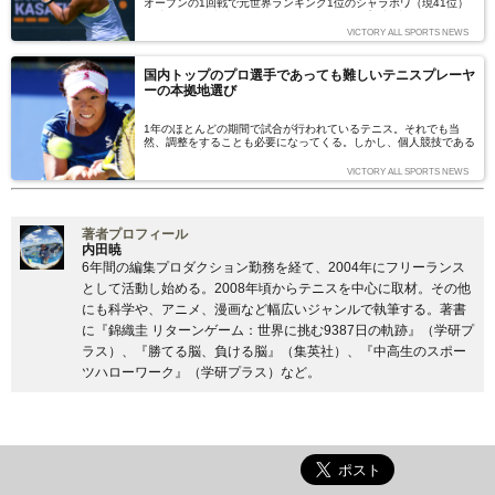
オープンの1回戦で元世界ランキング1位のシャラポワ（現41位）
を破ると、準決勝では現1位のシモナ・ハレプを撃破。そのまま決
勝戦を制して、ツアー初優勝を飾った。続いて参戦したマイアミ・
VICTORY ALL SPORTS NEWS
オープンの1回戦では、憧れの存在であった元世界ランキング1位
のセリーナ・ウィリアムズにもストレート勝ちを収めた。勝てるよ
うになった彼女の周囲には、昨年11月から新たなサポートスタッ
国内トップのプロ選手であっても難しいテニスプレーヤ
フがいる。彼らは、大坂なおみの何を変えたのか。（文＝内田暁）
ーの本拠地選び
1年のほとんどの期間で試合が行われているテニス。それでも当
然、調整をすることも必要になってくる。しかし、個人競技である
からこそ、調整する場所を見つけるのは、簡単なことではない。純
粋な空間だけではなく、それ以外の要素も求められるからだ。国内
VICTORY ALL SPORTS NEWS
のトッププレーヤーは、どのように自分たちの居場所を見つけてい
るのだろうか。（文＝内田暁）
著者プロフィール
内田暁
6年間の編集プロダクション勤務を経て、2004年にフリーランス
として活動し始める。2008年頃からテニスを中心に取材。その他
にも科学や、アニメ、漫画など幅広いジャンルで執筆する。著書
に『錦織圭 リターンゲーム：世界に挑む9387日の軌跡』（学研プ
ラス）、『勝てる脳、負ける脳』（集英社）、『中高生のスポー
ツハローワーク』（学研プラス）など。