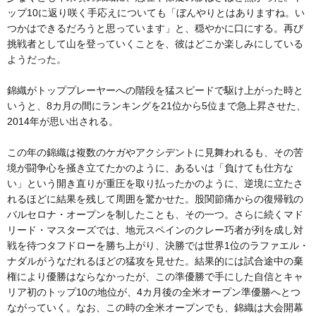
ップ10に返り咲く手応えについても「ぼんやりとはありますね。い
つかはできるだろうと思っています」と、穏やかに口にする。再び
挑戦者として山を登っていくことを、彼はどこか楽しみにしている
ようだった。
錦織がトッププレーヤーへの階段を猛スピードで駆け上がった時と
いうと、8カ月の間にランキングを21位から5位まで急上昇させた、
2014年が思い出される。
この年の錦織は複数のケガやアクシデントに見舞われるも、その苦
境が闘争心を掻き立てたかのように、あるいは「負けても仕方な
い」という開き直りが重圧を取り払ったかのように、逆境に立たさ
れるほどに結果を残して周囲を驚かせた。股関節痛からの復帰戦の
バルセロナ・オープンを制したことも、その一つ。さらに続くマド
リード・マスターズでは、地元スペインのクレー巧者が列を成し対
戦を待つタフドローを勝ち上がり、決勝では世界1位のラファエル・
ナダルがうなだれるほどの猛攻を見せた。結果的には試合途中の棄
権により優勝はならなかったが、この準優勝で手にした自信とキャ
リア初のトップ10の地位が、4カ月後の全米オープン準優勝へとつ
ながっていく。なお、この時の全米オープンでも、錦織は大会開幕