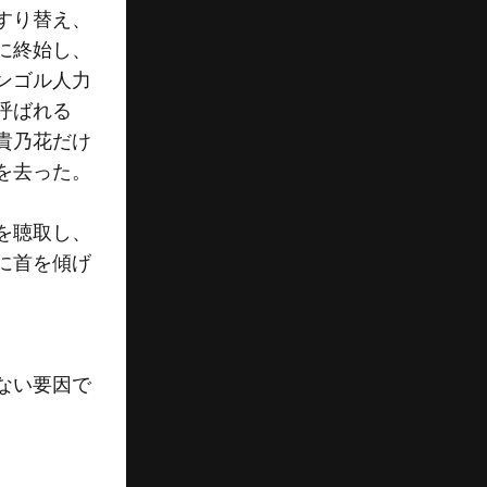
すり替え、
に終始し、
ンゴル人力
呼ばれる
貴乃花だけ
を去った。
を聴取し、
に首を傾げ
ない要因で