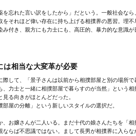
薬を忘れた言い訳をしたから」だという。一般社会なら
取をそれほど偉い存在に持ち上げる相撲界の悪習。理不
染み付き、親方にも力士にも、高圧的、暴力的な意識が
には相当な大変革が必要
に際して、「景子さんは以前から相撲部屋と別の場所で
も、力士と一緒に相撲部屋で暮らすのが当然」という相
と見る向きがほとんどだった。
撲部屋の分離」という新しいスタイルの選択だ。
か、お嬢さんが二人いる。まだ十代の娘さんたちを「相
親ならば不思議ではない。まして長男が相撲界に入らな