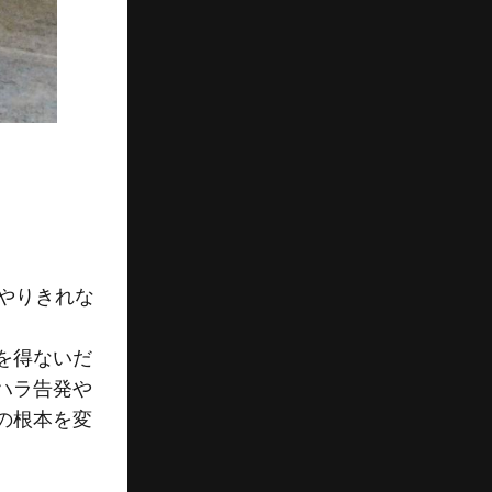
やりきれな
を得ないだ
ハラ告発や
の根本を変