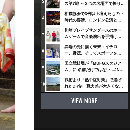
5
ズ第7戦 ～３つの名場面で振り返
る～
相撲協会で3倍以上増えたもの ～
6
時代の要請、ロンドン公演と古
式大相撲
川崎ブレイブサンダースのホー
7
ムゲームで音楽演出を手掛ける
スチャダラパーが川崎新！アリ
異端の先に描く未来：イチロ
ーナシティ・プロジェクトを語
8
ー、野茂、そしてスポーツを支
る 「楽しみでしかないでしょ。
える科学界の挑戦
川崎は、ずっと成長曲線だか
国立競技場が「MUFGスタジア
9
ら」
ム」に 名前だけではない…JNSE
とMUFGが“共創”し描く地域活
戦術より「熱中症対策」で選ば
性化・社会価値創造の近未来図
10
れたDH制 戦力差が大きくなる
とは
懸念も
VIEW MORE