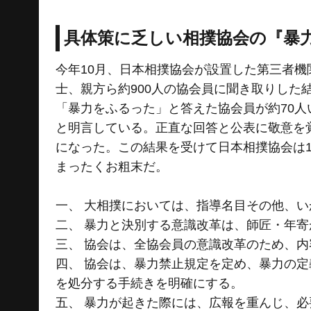
具体策に乏しい相撲協会の『暴
今年10月、日本相撲協会が設置した第三者
士、親方ら約900人の協会員に聞き取りした
「暴力をふるった」と答えた協会員が約70
と明言している。正直な回答と公表に敬意を
になった。この結果を受けて日本相撲協会は1
まったくお粗末だ。
一、 大相撲においては、指導名目その他、
二、 暴力と決別する意識改革は、師匠・年
三、 協会は、全協会員の意識改革のため、
四、 協会は、暴力禁止規定を定め、暴力の
を処分する手続きを明確にする。
五、 暴力が起きた際には、広報を重んじ、