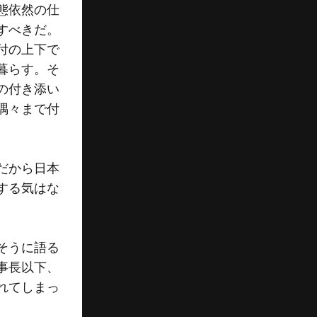
態依然の仕
すべきだ。
付の上下で
暮らす。そ
の付き添い
隅々まで付
だから日本
する気はな
そうに語る
事長以下、
れてしまっ