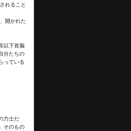
成されること
え、開かれた
長以下首脳
自分たちの
らっている
の力士だ
』そのもの