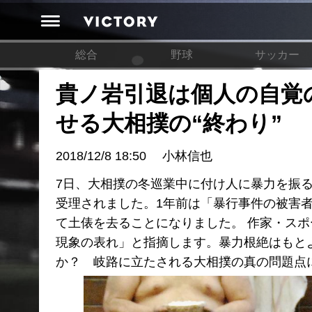
総合
野球
サッカー
貴ノ岩引退は個人の自覚
せる大相撲の“終わり”
2018/12/8 18:50
小林信也
7日、大相撲の冬巡業中に付け人に暴力を振
受理されました。1年前は「暴行事件の被害
て土俵を去ることになりました。 作家・ス
現象の表れ」と指摘します。暴力根絶はもと
か？ 岐路に立たされる大相撲の真の問題点