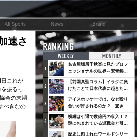
All Sports
News
Brand
加速さ
RANKING
WEEKLY
MONTHLY
名古屋場所千秋楽に見たプロフ
1
ェッショナルの世界～安青錦の
優勝を巡るさまざまなドラマ
同日これが
【前園真聖コラム】イラクに負
2
けたことで日本代表に起きたプ
力を振るっ
ラスとは
撲協会の末期
アイスホッケーでは、なぜ殴り
3
すべきなの
合いが許されるのか？ 驚きの
「ファイティング」ルールにつ
横綱は引退で数億円の収入！？
いて
4
謎に包まれている退職金と引退
相撲興行
歴史に刻まれたワールドシリー