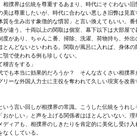
 相撲界は伝統を尊重するあまり、時代にそぐわない旧
の美は尊重したいが、時代に合わない悪しき旧弊は見直
体質を生み出す象徴的な慣習」と言い換えてもいい。番
遇が違う。十両以上の関取は個室、幕下以下は大部屋で
制度があり、ちゃんこ番、掃除、洗濯、荷物持ち、外出
ほとんどないといわれる。関取が風呂に入れば、身体の
に顎で使われる例も珍しくない。
て稽古をする」
代でも本当に効果的だろうか？ そんな古くさい相撲界
グリーな外国人力士に主役を奪われて久しい現実を改善
という言い回しが相撲界の常識。こうした伝統をうれし
「おかしい」と声を上げる関係者はほとんどいない。理
メディアも、相撲界のしきたりを肯定的に美化し受け入
をなくしている。