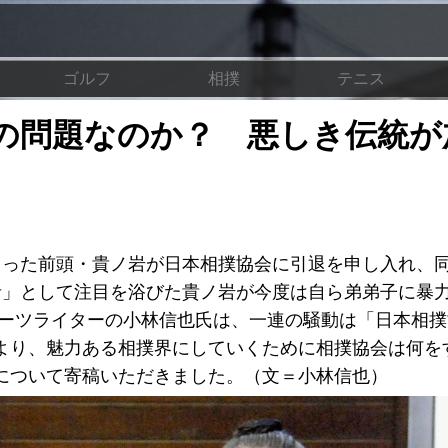
ゴルフ
相撲
テニス
の問題なのか？ 悪しき伝統が
るった前頭・貴ノ岩が日本相撲協会に引退を申し入れ、
者」として注目を浴びた貴ノ岩が今度は自ら弟弟子に暴
ポーツライターの小林信也氏は、一連の騒動は「日本相
より、魅力ある相撲界にしていくために相撲協会は何を
について寄稿いただきました。（文＝小林信也）