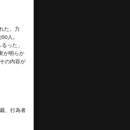
れた。力
50人。
ふるった」
実が明らか
。その内容が
制裁、行為者