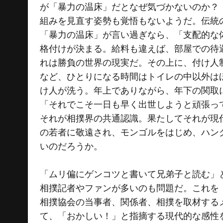
が「暴力の温床」だとなぜ気づかないのか？
組みを見直す姿勢も覚悟もないようだ。伝統
「暴力の温床」が言い過ぎなら、「支配的な
格付けが決まる。給料も違えば、部屋での待
れは勝負の世界の現実だ。その上に、付け人
など、ひとりになる時間はトイレの中以外は
け人が洗う。年上でありながら、年下の関取
「それでこそ一日も早く出世しようと頑張っ
それが相撲界の共通認識。果たしてそれが現
の若者に敬遠され、モンゴルをはじめ、ハン
いのだろうか。
「ムリ偏にゲンコツと書いて兄弟子と読む」
相撲記者やファンが多いのも問題だ。これを
相撲協会の当事者、関係者、相撲を取材する
て、「おかしい！」と指摘する現代的な感性