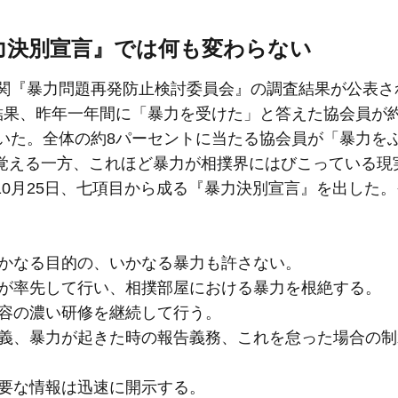
力決別宣言』では何も変わらない
機関『暴力問題再発防止検討委員会』の調査結果が公表さ
結果、昨年一年間に「暴力を受けた」と答えた協会員が約
人いた。全体の約8パーセントに当たる協会員が「暴力を
覚える一方、これほど暴力が相撲界にはびこっている現
0月25日、七項目から成る『暴力決別宣言』を出した
いかなる目的の、いかなる暴力も許さない。
寄が率先して行い、相撲部屋における暴力を根絶する。
内容の濃い研修を継続して行う。
定義、暴力が起きた時の報告義務、これを怠った場合の
必要な情報は迅速に開示する。