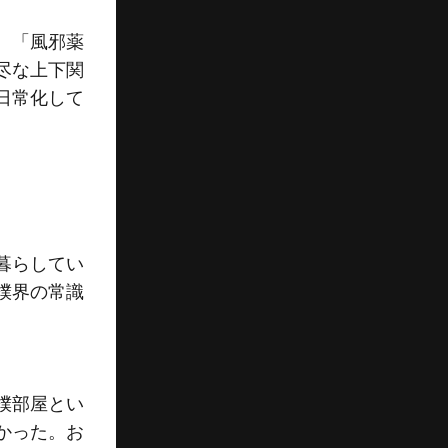
、「風邪薬
尽な上下関
日常化して
暮らしてい
撲界の常識
撲部屋とい
かった。お