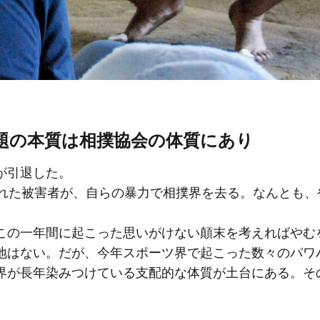
題の本質は相撲協会の体質にあり
が引退した。
された被害者が、自らの暴力で相撲界を去る。なんとも、
この一年間に起こった思いがけない顛末を考えればやむ
地はない。だが、今年スポーツ界で起こった数々のパワ
界が長年染みつけている支配的な体質が土台にある。そ