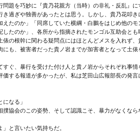
行問題を巧妙に『貴乃花親方（当時）の非礼・反乱』に
行き過ぎや独善があったとは思う。しかし、貴乃花叩き
加えたのか」「同席していた横綱・白鵬をはじめ他のモ
配したのか」、各所から指摘されたモンゴル互助会とも
土俵の根幹に関わる疑問点にはほとんどメスを入れず、
肉にも、被害者だった貴ノ岩までが加害者となって土俵
てすぐ、暴行を受けた付け人と貴ノ岩からそれぞれ事情
評価する報道が多かったが、私は芝田山広報部長の発言
とになる」
相撲協会のこの姿勢、そして認識こそ、暴力がなくなら
よ」と言いたい気持ちだ。