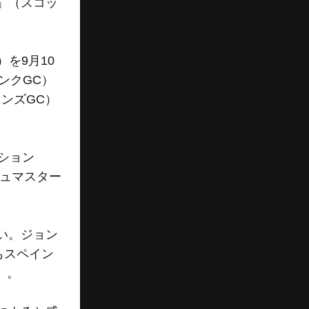
ン」（スコッ
を9月10
ンクGC）
ンズGC）
ション
シュマスター
い。ジョン
もスペイン
）。