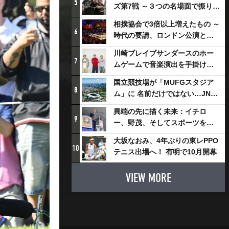
5
ズ第7戦 ～３つの名場面で振り返
る～
相撲協会で3倍以上増えたもの ～
6
時代の要請、ロンドン公演と古
式大相撲
川崎ブレイブサンダースのホー
7
ムゲームで音楽演出を手掛ける
スチャダラパーが川崎新！アリ
国立競技場が「MUFGスタジア
ーナシティ・プロジェクトを語
8
ム」に 名前だけではない…JNSE
る 「楽しみでしかないでしょ。
とMUFGが“共創”し描く地域活
川崎は、ずっと成長曲線だか
異端の先に描く未来：イチロ
性化・社会価値創造の近未来図
9
ら」
ー、野茂、そしてスポーツを支
とは
える科学界の挑戦
大坂なおみ、4年ぶりの東レPPO
10
テニス出場へ！ 有明で10月開幕
VIEW MORE