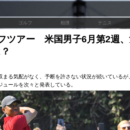
ゴルフ
相撲
テニス
フツアー 米国男子6月第2週、
は？
収まる気配がなく、予断を許さない状況が続いているが
ジュールを次々と発表している。