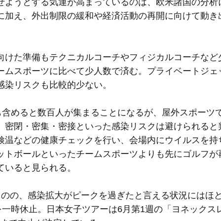
せようとする気運が高まっているのは、欧米諸国の分析
に加え、外出制限の緩和や経済活動の再開に向けて動き
向けた準備もテクニカルコーチやフィジカルコーチなど
ームスポーツに比べて少人数で済む。プライベートジェ
感染リスクも比較的少ない。
者も含めると数百人が集まることになるが、屋外スポーツ
、密閉・密集・密接といった感染リスクは避けられると
検温などの健康チェックを行い、会場内にウイルスを持
ットボールといったチームスポーツよりも先にゴルフが
ていると見られる。
ものの、感染拡大がピークを過ぎたと言える状況にはほ
を一時休止。日本女子ツアーは6月第1週の「ヨネックス