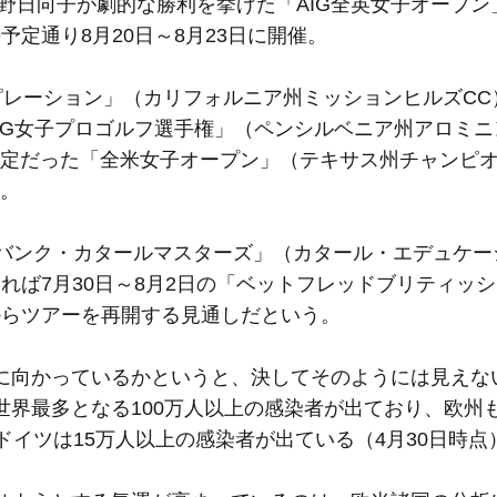
渋野日向子が劇的な勝利を挙げた「AIG全英女子オープ
定通り8月20日～8月23日に開催。
ピレーション」（カリフォルニア州ミッションヒルズCC）
PMG女子プロゴルフ選手権」（ペンシルベニア州アロミニ
催予定だった「全米女子オープン」（テキサス州チャンピオ
る。
ルバンク・カタールマスターズ」（カタール・エデュケー
れば7月30日～8月2日の「ベットフレッドブリティッ
からツアーを再開する見通しだという。
に向かっているかというと、決してそのようには見えな
世界最多となる100万人以上の感染者が出ており、欧州
ドイツは15万人以上の感染者が出ている（4月30日時点