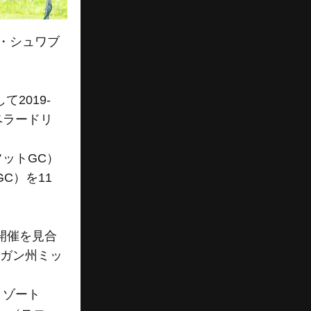
ズ・シュワブ
2019-
ベラードリ
ットGC）
C）を11
開催を見合
シガン州ミッ
リゾート