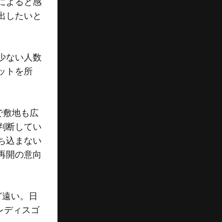
によると感
出したいと
少ない人数
ットを所
で敷地も広
判断してい
ち込まない
再開の意向
ど遠い。日
レディスゴ