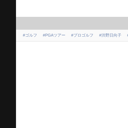
#ゴルフ
#PGAツアー
#プロゴルフ
#渋野日向子