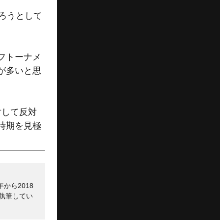
ろうとして
フトーナメ
が多いと思
対して反対
時期を見極
から2018
執筆してい