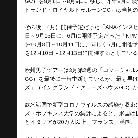
GC）を8月6日～8月9日に移し、昨年8月に
トランド・ロイヤルトゥルーンGC）は当初の予
その後、4月に開催予定だった「ANAインス
日～9月13日に、6月に開催予定だった「K
を10月8日～10月11日に、同じく6月に開
を12月10日～12月13日に開催するとしてい
欧州男子ツアーは3月第2週の「コマーシャ
GC）を最後に一時中断しているが、最も早け
ズ」（イングランド・クローズハウスGC）
欧米諸国で新型コロナウイルスの感染が収束
ズ・ホプキンス大学の集計によると、米国は
とイタリアが20万人以上、フランス、英国、