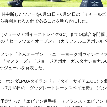
一時中断したツアーを6月11日～6月14日の「チャール
から再開させる方針であることを明らかにした。
（ジョージア州イーストレイクGC）まで14試合を開催して
13日の「セーフウェイオープン」（カリフォルニア州シル
ナメント「全米オープン」（ニューヨーク州ウイングドフ
った「マスターズ」（ジョージア州オーガスタナショナルG
スケジュールを発表した。
の「ホンダLPGAタイランド」（タイ・サイアムCC）の
日～7月18日の「ダウグレートレークスベイ招待」（ミ
催予定だった「エビアン選手権」（フランス・エビアン