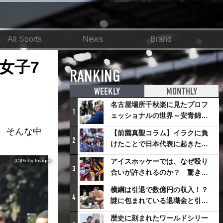
All Sports
News
Brand
女子7
RANKING
WEEKLY
MONTHLY
名古屋場所千秋楽に見たプロフ
1
ェッショナルの世界～安青錦の
優勝を巡るさまざまなドラマ
、そんな中
【前園真聖コラム】イラクに負
2
けたことで日本代表に起きたプ
ラスとは
アイスホッケーでは、なぜ殴り
(C)Getty Images
3
合いが許されるのか？ 驚きの
「ファイティング」ルールにつ
横綱は引退で数億円の収入！？
いて
4
謎に包まれている退職金と引退
相撲興行
歴史に刻まれたワールドシリー