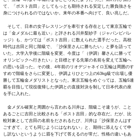
て、「ポスト吉田」としてもっとも期待される安定した勝負強さを
身につけられるのではないか。来年の本番へ向けて、良い兆しだ。
そして、日本の女子レスリングを牽引する存在として東京五輪で
は「金メダルに最も近い」と評される川井梨紗子（ジャパンビバレ
ッジ）も、かつては「ポスト吉田」に数えられた選手だった。高校
時代は吉田と同じ階級で、「沙保里さんに勝ちたい」と夢を語って
いた。大学入学後に階級を変更、今度は「（伊調）馨さんに勝って
オリンピックへ行きたい」と目標とする先輩の名前を変えて五輪へ
の思いを語った。その後、4年前のリオデジャネイロ五輪は周囲のす
すめで階級をさらに変更し、伊調よりひとつ上の63kg級で出場し優
勝して五輪金メダリストとなった。東京五輪をめぐっては、五輪5連
覇を目指して現役復帰した伊調との直接対決を制して日本代表の座
を手に入れた。
金メダル確実と周囲から言われる川井は、階級こそ違うが、こと
あるごとに吉田と比較される「ポスト吉田」的な存在だ。だが、比
較対象として吉田の名前をだされるたび、川井は「沙保里さんはす
ごすぎて、とても同じようにはなれない」と、期待に添えなくて申
し訳ないというように眉を下げて答えるのが常だ。性格の違いもあ