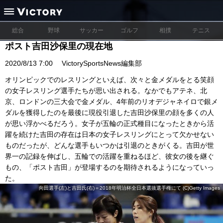
総合
野球
サッカー
ゴルフ
相撲
テニス
ポスト吉田沙保里の現在地
2020/8/13 7:00
VictorySportsNews編集部
オリンピックでのレスリングといえば、次々と金メダルをとる笑顔
の女子レスリング選手たちが思い出される。なかでもアテネ、北
京、ロンドンの三大会で金メダル、4年前のリオデジャネイロで銀メ
ダルを獲得したのを最後に現役引退した吉田沙保里の顔を多くの人
が思い浮かべるだろう。女子が五輪の正式種目になったときから活
躍を続けた吉田の存在は日本の女子レスリングにとって欠かせない
ものだったが、どんな選手もいつかは引退のときがくる。吉田が世
界一の記録を伸ばし、五輪での活躍を重ねるほど、彼女の後を継ぐ
もの、「ポスト吉田」が登場するのを期待されるようになっていっ
た。
向田選手(左)と吉田氏(右)＝2018年明治杯全日本選抜選手権にて (C)Getty Images