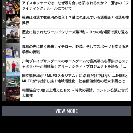
アイスホッケーでは、なぜ殴り合いが許されるのか？ 驚きの「フ
4
ァイティング」ルールについて
横綱は引退で数億円の収入！？謎に包まれている退職金と引退相撲
5
興行
歴史に刻まれたワールドシリーズ第7戦 ～３つの名場面で振り返る
6
～
異端の先に描く未来：イチロー、野茂、そしてスポーツを支える科
7
学界の挑戦
川崎ブレイブサンダースのホームゲームで音楽演出を手掛けるスチ
8
ャダラパーが川崎新！アリーナシティ・プロジェクトを語る 「楽
しみでしかないでしょ。川崎は、ずっと成長曲線だから」
国立競技場が「MUFGスタジアム」に 名前だけではない…JNSEと
9
MUFGが“共創”し描く地域活性化・社会価値創造の近未来図とは
相撲協会で3倍以上増えたもの ～時代の要請、ロンドン公演と古式
10
大相撲
VIEW MORE