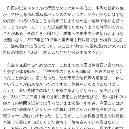
向田の試合スタイルは得意なタックルを中心に、多彩な技術を生
かして得点を積み重ねるバランスの良いもの。弱点が少ないはずな
のだが、いろいろなことを出来てしまうため悪い意味で余裕を持っ
てしまうのか、リードした試合終盤でためらうような時間ができる
ことがある。そのとき一瞬だけ、攻撃への集中力が途切れたような
状態になり、2017年と2019年の世界選手権決勝ではその隙に失点
し、逆転負けで2位になった。ジュニア時代から逆転負けについては
向田の課題と言われ、本人もたびたび言及する欠点だ。
欠点を克服するためなのか、これまでの向田は休養日と言われて
も必ず身体を動かし、「中学生のときから365日、休みの日をつく
ったことがない」選手だった。だが東京五輪代表内定後は、「休む
ということが出来なかったのですが、休息をとるようになりまし
た」と、良い意味でのゆとりを持てるようになった。そのおかげ
か、2月のアジア選手権では実に安定した試合運びで、悪い意味での
ゆとりの時間を試合では作らないまま決勝へすすみ、今回こそはス
ムーズに優勝かと大量リードの勝利目前にかけた技を利用され、逆
転フォール負けに終わった。ところが、この敗戦後は過去の決勝後
と違って実にさっぱりとした表情で「落ち込んでいる暇はない」
と、五輪へのよい準備になるととらえたようだった。肩の力が抜け