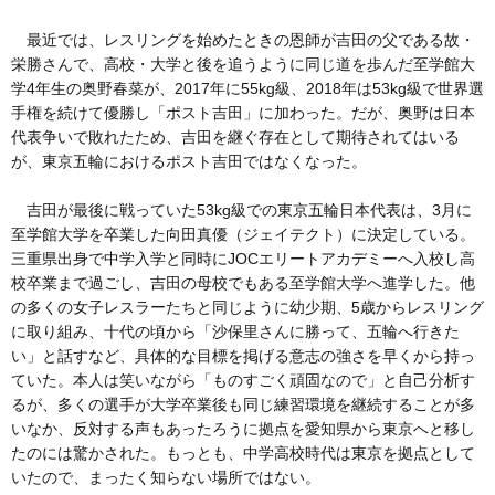
最近では、レスリングを始めたときの恩師が吉田の父である故・
栄勝さんで、高校・大学と後を追うように同じ道を歩んだ至学館大
学4年生の奥野春菜が、2017年に55kg級、2018年は53kg級で世界選
手権を続けて優勝し「ポスト吉田」に加わった。だが、奥野は日本
代表争いで敗れたため、吉田を継ぐ存在として期待されてはいる
が、東京五輪におけるポスト吉田ではなくなった。
吉田が最後に戦っていた53kg級での東京五輪日本代表は、3月に
至学館大学を卒業した向田真優（ジェイテクト）に決定している。
三重県出身で中学入学と同時にJOCエリートアカデミーへ入校し高
校卒業まで過ごし、吉田の母校でもある至学館大学へ進学した。他
の多くの女子レスラーたちと同じように幼少期、5歳からレスリング
に取り組み、十代の頃から「沙保里さんに勝って、五輪へ行きた
い」と話すなど、具体的な目標を掲げる意志の強さを早くから持っ
ていた。本人は笑いながら「ものすごく頑固なので」と自己分析す
るが、多くの選手が大学卒業後も同じ練習環境を継続することが多
いなか、反対する声もあったろうに拠点を愛知県から東京へと移し
たのには驚かされた。もっとも、中学高校時代は東京を拠点として
いたので、まったく知らない場所ではない。