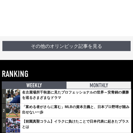
その他のオリンピック記事を見る
RANKING
WEEKLY
MONTHLY
名古屋場所千秋楽に見たプロフェッショナルの世界～安青錦の優勝
1
を巡るさまざまなドラマ
「富める者がさらに富む」MLBの資本主義と、日本プロ野球が踏み
2
出せない一歩
【前園真聖コラム】イラクに負けたことで日本代表に起きたプラス
3
とは