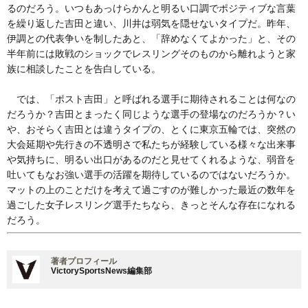
るのだろう。いつもあっけらかんと明るい口調でポジティブな言葉
を繰り返した吉田と違い、川井は弱気を隠せないタイプだ。昨年、
伊調との代表争いを制したあと、「辞めなくてよかった」と、その
半年前には敗戦のショックでレスリングそのものから離れようと家
族に相談したことを告白している。
では、「ポスト吉田」と呼ばれる選手に期待されることは何なの
だろうか？吉田とまったく同じような選手の登場なのだろうか？い
や、おそらく吉田とは違うタイプの、とくに東京五輪では、突然の
大会延期や先行きの不透明さで私たちが経験している様々な出来事
や気持ちに、明るい出口があるのだと見せてくれるような、弱音を
吐いてもなお強い選手の活躍を期待しているのではないだろうか。
マットの上のことだけを考えて過ごすのが難しかった最近の数年を
過ごした女子レスリング選手たちなら、きっとそんな存在になれる
だろう。
著者プロフィール
VictorySportsNews編集部