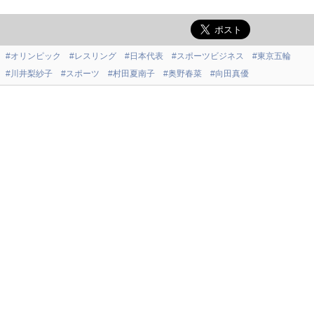
#オリンピック
#レスリング
#日本代表
#スポーツビジネス
#東京五輪
#川井梨紗子
#スポーツ
#村田夏南子
#奥野春菜
#向田真優