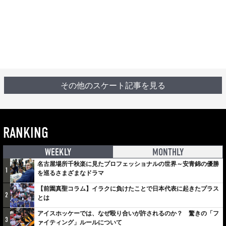
その他のスケート記事を見る
RANKING
WEEKLY
MONTHLY
名古屋場所千秋楽に見たプロフェッショナルの世界～安青錦の優勝
1
を巡るさまざまなドラマ
【前園真聖コラム】イラクに負けたことで日本代表に起きたプラス
2
とは
アイスホッケーでは、なぜ殴り合いが許されるのか？ 驚きの「フ
3
ァイティング」ルールについて