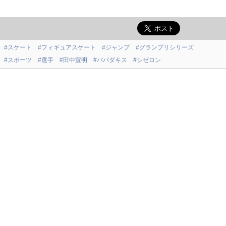
#スケート
#フィギュアスケート
#ジャンプ
#グランプリシリーズ
#スポーツ
#選手
#田中宣明
#パパダキス
#シゼロン