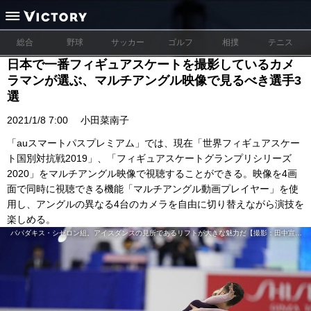
総合
野球
サッカー
ゴルフ
相撲
テニス
日本で一番フィギュアスケートを撮影しているカメ
ラマンが選ぶ、マルチアングル映像で見るべき選手3
選
2021/1/8 7:00
小田菜南子
「auスマートパスプレミアム」では、現在「世界フィギュアスケー
ト国別対抗戦2019」、「フィギュアスケートグランプリシリーズ
2020」をマルチアングル映像で視聴することができる。映像を4画
面で同時に視聴できる機能「マルチアングル動画プレイヤー」を使
用し、アングルの異なる4台のカメラを自由に切り替えながら演技を
楽しめる。
パパダキス・シゼロン組。アイスダンスの見所であるリフトが大きな魅力だ【撮影：田中宣明】