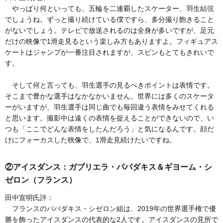
やっぱり何といっても、五輪を二連覇したスケーター、羽生結弦
でしょうね。ずっと撮り続けている僕ですら、多分撮り飽きること
がないでしょう。テレビで放送されるのは全身が多いですが、足元
だけの映像で1滑走見るという楽しみ方もありますよ。フィギュアス
ケートはジャンプが一番注目されますが、スピンもとてもきれいで
す。
そして何と言っても、羽生選手の見るべきポイントは表情です。
そこまで豊かな選手はなかなかいません。世界には多くのスケータ
ーがいますが、羽生選手は同じ曲でも毎回違う表情をみせてくれる
と思います。撮影中は遠くの表情を捉えることができないので、い
つも「ここでどんな表情をしたんだろう」と気になるんです。顔だ
けにフォーカスした映像で、1滑走見続けたいですね。
②アイスダンス：ガブリエラ・パパダキス＆ギヨーム・シ
ゼロン（フランス）
田中宣明氏評：
フランスのパパダキス・シゼロン組は、2019年の世界選手権で優
勝を飾ったアイスダンスの代表的な2人です。アイスダンスの見所で