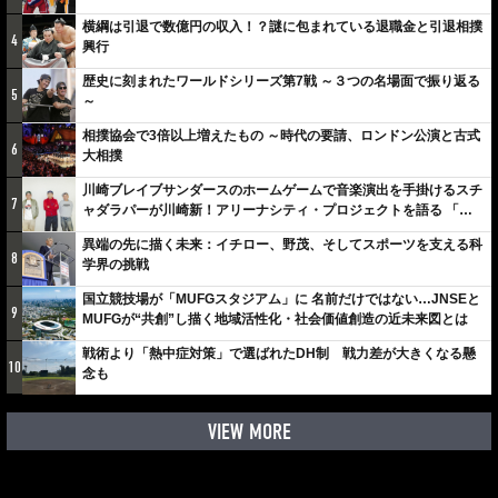
横綱は引退で数億円の収入！？謎に包まれている退職金と引退相撲
4
興行
歴史に刻まれたワールドシリーズ第7戦 ～３つの名場面で振り返る
5
～
相撲協会で3倍以上増えたもの ～時代の要請、ロンドン公演と古式
6
大相撲
川崎ブレイブサンダースのホームゲームで音楽演出を手掛けるスチ
7
ャダラパーが川崎新！アリーナシティ・プロジェクトを語る 「楽
しみでしかないでしょ。川崎は、ずっと成長曲線だから」
異端の先に描く未来：イチロー、野茂、そしてスポーツを支える科
8
学界の挑戦
国立競技場が「MUFGスタジアム」に 名前だけではない…JNSEと
9
MUFGが“共創”し描く地域活性化・社会価値創造の近未来図とは
戦術より「熱中症対策」で選ばれたDH制 戦力差が大きくなる懸
10
念も
VIEW MORE