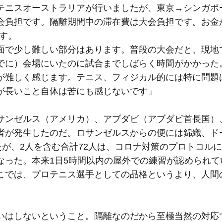
テニスオーストラリアが行いましたが、東京→シンガポ
会負担です。隔離期間中の滞在費は大会負担です。お金
です。
面で少し難しい部分はあります。普段の大会だと、現地で
でに）会場にいたのに試合までしばらく時間がかかった
が難しく感じます。テニス、フィジカル的には特に問題
が長いこと自体は苦にも感じないです」
サンゼルス（アメリカ）、アブダビ（アブダビ首長国）
者が発生したのだ。ロサンゼルスからの便には錦織、ド
たが、2人を含む合計72人は、コロナ対策のプロトコル
なった。本来1日5時間以内の屋外での練習が認められて
こでは、プロテニス選手としての品格というより、人間
いはしないということ。隔離なのだから至極当然の対応