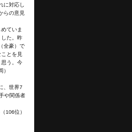
れに対応し
からの意見
しめていま
ました。昨
（全豪）で
なことを見
と思う。今
岡）
に、世界7
手や関係者
（106位）