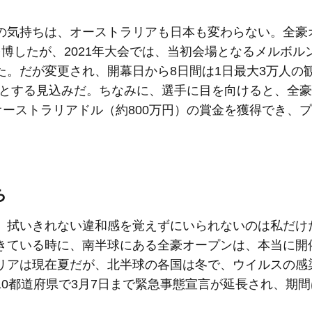
の気持ちは、オーストラリアも日本も変わらない。全豪
況を博したが、2021年大会では、当初会場となるメルボル
た。だが変更され、開幕日から8日間は1日最大3万人の
0人とする見込みだ。ちなみに、選手に目を向けると、全
オーストラリアドル（約800万円）の賞金を獲得でき、
ち
、拭いきれない違和感を覚えずにいられないのは私だけ
きている時に、南半球にある全豪オープンは、本当に開
リアは現在夏だが、北半球の各国は冬で、ウイルスの感
0都道府県で3月7日まで緊急事態宣言が延長され、期