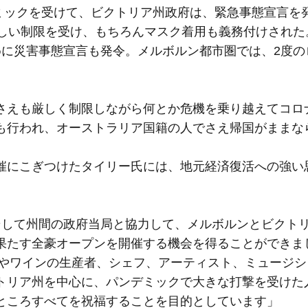
デミックを受けて、ビクトリア州政府は、緊急事態宣言を
厳しい制限を受け、もちろんマスク着用も義務付けされた
めに災害事態宣言も発令。メルボルン都市圏では、2度の
さえも厳しく制限しながら何とか危機を乗り越えてコロ
も行われ、オーストラリア国籍の人でさえ帰国がままな
催にこぎつけたタイリー氏には、地元経済復活への強い
そして州間の政府当局と協力して、メルボルンとビクト
果たす全豪オープンを開催する機会を得ることができま
品やワインの生産者、シェフ、アーティスト、ミュージ
トリア州を中心に、パンデミックで大きな打撃を受けた
ところすべてを祝福することを目的としています」