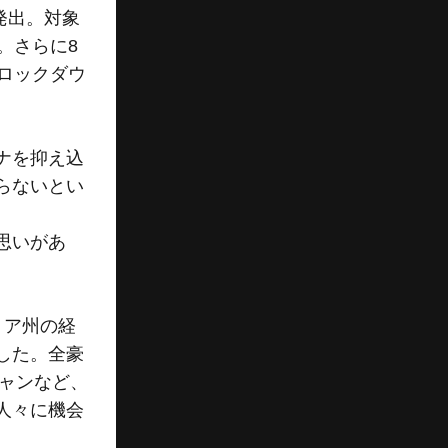
発出。対象
。さらに8
ロックダウ
ナを抑え込
らないとい
思いがあ
リア州の経
した。全豪
シャンなど、
人々に機会