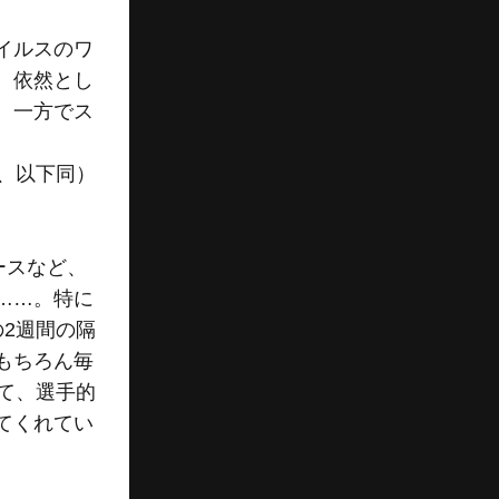
イルスのワ
。依然とし
、一方でス
け、以下同）
ースなど、
……。特に
2週間の隔
もちろん毎
て、選手的
てくれてい