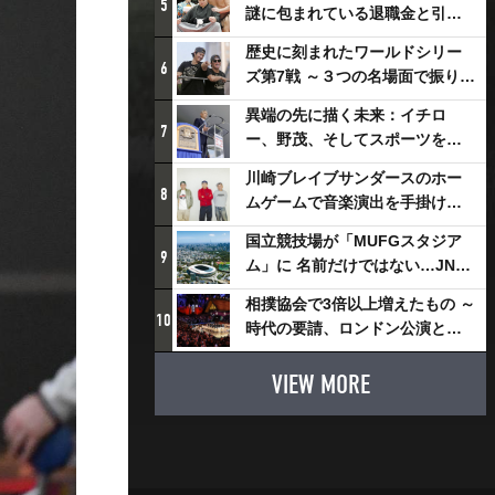
5
謎に包まれている退職金と引退
相撲興行
歴史に刻まれたワールドシリー
6
ズ第7戦 ～３つの名場面で振り返
る～
異端の先に描く未来：イチロ
7
ー、野茂、そしてスポーツを支
える科学界の挑戦
川崎ブレイブサンダースのホー
8
ムゲームで音楽演出を手掛ける
スチャダラパーが川崎新！アリ
国立競技場が「MUFGスタジア
ーナシティ・プロジェクトを語
9
ム」に 名前だけではない…JNSE
る 「楽しみでしかないでしょ。
とMUFGが“共創”し描く地域活
川崎は、ずっと成長曲線だか
相撲協会で3倍以上増えたもの ～
性化・社会価値創造の近未来図
10
ら」
時代の要請、ロンドン公演と古
とは
式大相撲
VIEW MORE