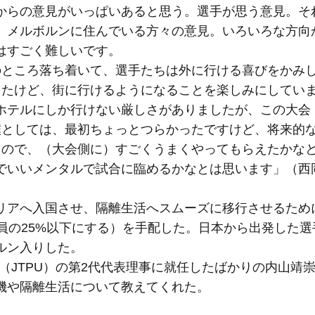
からの意見がいっぱいあると思う。選手が思う意見。そ
、メルボルンに住んでいる方々の意見。いろいろな方向
はすごく難しいです。
のところ落ち着いて、選手たちは外に行ける喜びをかみ
したけど、街に行けるようになることを楽しみにしてい
ホテルにしか行けない厳しさがありましたが、この大会
僕としては、最初ちょっとつらかったですけど、将来的
たので、（大会側に）すごくうまくやってもらえたかな
でいいメンタルで試合に臨めるかなとは思います」（西
リアへ入国させ、隔離生活へスムーズに移行させるため
員の25%以下にする）を手配した。日本から出発した選
ルン入りした。
会（JTPU）の第2代代表理事に就任したばかりの内山靖崇
機や隔離生活について教えてくれた。