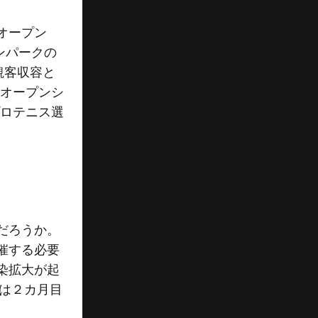
オープン
ンパークの
観客収容と
豪オープンシ
プロテニス選
だろうか。
催する必要
染拡大が起
間は２カ月目