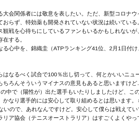
る大会関係者には敬意を表したい。ただ、新型コロナウ
ておらず、特効薬も開発されていない状況は続いている
ス観戦を心待ちにしているファンもいるかもしれないが
存在する。
る心中を、錦織圭（ATPランキング41位、2月1日付
らはなるべく試合で100％出し切って、何とかいいニュ
もちろんそういうマイナスの意見もあると思いますけど
その中で（陽性が）出た選手もいたりしましたけど、この
、かなり選手的には安心して取り組めるとは思います。
はないので、あれなんですけど。安心して僕らは戦えてい
ラリア協会（テニスオーストラリア）はすごくよくやっ