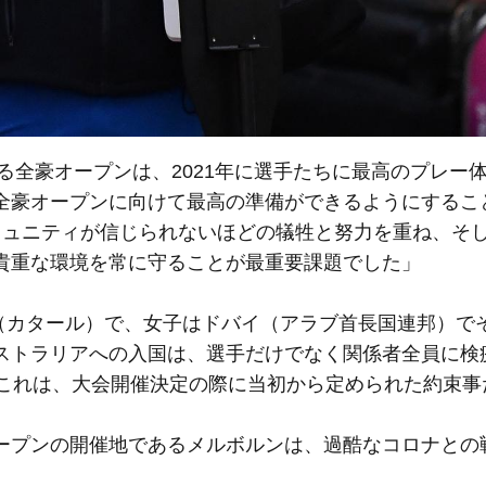
する全豪オープンは、2021年に選手たちに最高のプレー
全豪オープンに向けて最高の準備ができるようにするこ
ミュニティが信じられないほどの犠牲と努力を重ね、そ
貴重な環境を常に守ることが最重要課題でした」
ハ（カタール）で、女子はドバイ（アラブ首長国連邦）で
ストラリアへの入国は、選手だけでなく関係者全員に検
。これは、大会開催決定の際に当初から定められた約束事
ープンの開催地であるメルボルンは、過酷なコロナとの