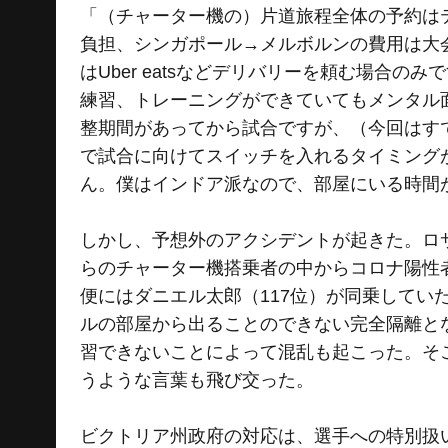
「（チャーター機の）片道旅程全体の予約は
負担、シンガポール→メルボルンの費用は大
はUber eatsなどデリバリーを頼む場合のみ
練習、トレーニングができていてもメンタル
整期間があってから試合ですが、（今回はす
で試合に向けてスイッチを入れるタイミング
ん。僕はインドア派なので、部屋にいる時間
しかし、予想外のアクシデントが起きた。ロ
らのチャーター機搭乗者の中からコロナ陽性
便にはダニエル太郎（117位）が同乗してい
ルの部屋から出ることのできない完全隔離と
習できないことによって混乱も起こった。そ
うような言葉も飛び交った。
ビクトリア州政府の対応は、選手への特別扱