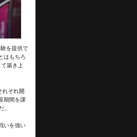
体験を提供で
とはもちろ
して築き上
それぞれ開
疫期間を課
だ。
戦いを強い