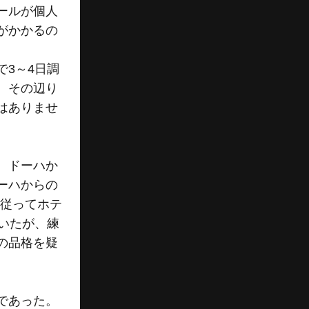
ールが個人
がかかるの
3～4日調
。その辺り
はありませ
、ドーハか
ーハからの
に従ってホテ
いたが、練
の品格を疑
であった。