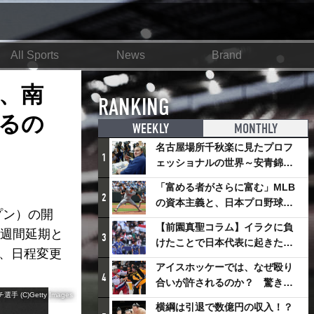
All Sports
News
Brand
、南
RANKING
るの
WEEKLY
MONTHLY
名古屋場所千秋楽に見たプロフ
1
ェッショナルの世界～安青錦の
優勝を巡るさまざまなドラマ
「富める者がさらに富む」MLB
2
の資本主義と、日本プロ野球が
プン）の開
踏み出せない一歩
【前園真聖コラム】イラクに負
3週間延期と
3
けたことで日本代表に起きたプ
は、日程変更
ラスとは
アイスホッケーでは、なぜ殴り
4
合いが許されるのか？ 驚きの
)Getty Images
「ファイティング」ルールにつ
横綱は引退で数億円の収入！？
いて