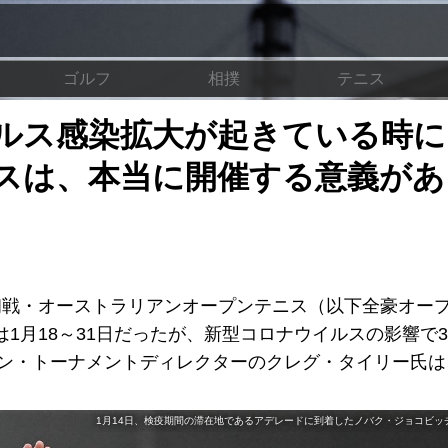
ゴルフ
相撲
テニス
ルス感染拡大が起きている時に
スは、本当に開催する意義があ
初戦・オーストラリアンオープンテニス（以下全豪オー
1月18～31日だったが、新型コロナウイルスの影響で
プン・トーナメントディレクターのクレグ・タイリー氏
1月14日、検疫期間の滞在地であるアデレードに到着したノバク・ジョコビッチ選手 (C