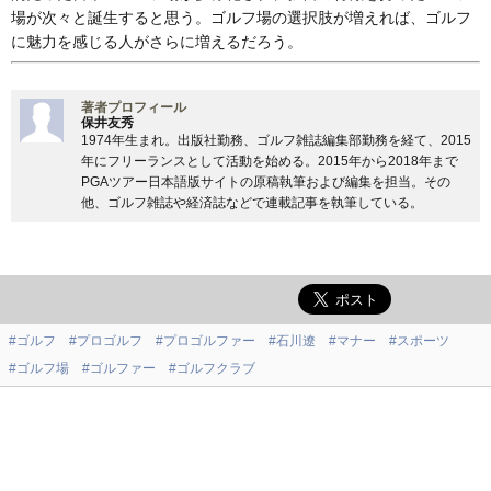
場が次々と誕生すると思う。ゴルフ場の選択肢が増えれば、ゴルフ
に魅力を感じる人がさらに増えるだろう。
著者プロフィール
保井友秀
1974年生まれ。出版社勤務、ゴルフ雑誌編集部勤務を経て、2015
年にフリーランスとして活動を始める。2015年から2018年まで
PGAツアー日本語版サイトの原稿執筆および編集を担当。その
他、ゴルフ雑誌や経済誌などで連載記事を執筆している。
#ゴルフ
#プロゴルフ
#プロゴルファー
#石川遼
#マナー
#スポーツ
#ゴルフ場
#ゴルファー
#ゴルフクラブ