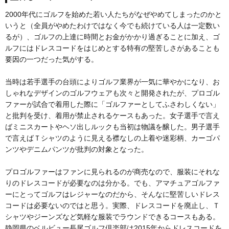
2000年代にゴルフを始めた若い人たちがなぜやめてしまったのかと
いうと（全員がやめたわけではなく今でも続けている人は一定数い
るが）、ゴルフの上達に時間とお金がかかり過ぎることに加え、ゴ
ルフにはドレスコードをはじめとする特有の堅苦しさがあることも
要因の一つだった気がする。
当時は若手選手の台頭によりゴルフ業界が一気に華やかになり、お
しゃれなデザインのゴルフウェアも次々と開発されたが、プロゴル
ファーが試合で着用した際に「ゴルファーとしてふさわしくない」
と批判を受け、着用が禁止されるケースもあった。女子選手で言え
ばミニスカートやヘソ出しルックも当初は物議を醸した。男子選手
で言えばＴシャツのように見える襟なしの上着や迷彩柄、カーゴパ
ンツやデニムパンツが批判の対象となった。
プロゴルファーはファンに見られるのが商売なので、服装にそれな
りのドレスコードが必要なのは分かる。でも、アマチュアゴルファ
ーにとってゴルフはレジャーなのだから、そんなに堅苦しいドレス
コードは必要ないのではと思う。実際、ドレスコードを廃止し、Ｔ
シャツやジーンズなど気軽な服装でラウンドできるコースもある。
静岡県のベルビュー長尾ゴルフ倶楽部は2015年からドレスコードを