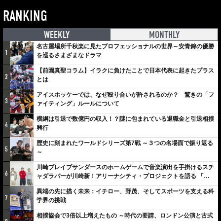
RANKING
WEEKLY
MONTHLY
名古屋場所千秋楽に見たプロフェッショナルの世界～安青錦の優勝
1
を巡るさまざまなドラマ
【前園真聖コラム】イラクに負けたことで日本代表に起きたプラス
2
とは
アイスホッケーでは、なぜ殴り合いが許されるのか？ 驚きの「フ
3
ァイティング」ルールについて
横綱は引退で数億円の収入！？謎に包まれている退職金と引退相撲
4
興行
歴史に刻まれたワールドシリーズ第7戦 ～３つの名場面で振り返る
5
～
川崎ブレイブサンダースのホームゲームで音楽演出を手掛けるスチ
6
ャダラパーが川崎新！アリーナシティ・プロジェクトを語る 「楽
しみでしかないでしょ。川崎は、ずっと成長曲線だから」
異端の先に描く未来：イチロー、野茂、そしてスポーツを支える科
7
学界の挑戦
相撲協会で3倍以上増えたもの ～時代の要請、ロンドン公演と古式