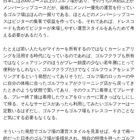
日本には2000コース以上のゴルフ場があり、そのうちの8割以上が
メンバーシップコースだが、厳格にメンバー優先の運営を行ってい
るゴルフ場はほんの一握りである。ほとんどのメンバーシップコー
スはビジターの集客で収益を作っている。それであれば、ドレスコ
ードも含めてビジターが来場しやすい運営スタイルをあらためて考
える必要があるだろう。
たとえば若い人たちがマイカーを所有するのではなくカーシェアリ
ングを活用する時代になっているのであれば、ゴルフクラブも所有
ではなくシェアリングのほうがプレー頻度の少ない若年層にとって
便利かもしれない。ゴルフクラブだけでなくゴルフウェアをシェア
リングするという発想だってありそうだ。ゴルフ場のロッカーの中
に自分の体格に合ったゴルフウェアがクリーニング店から戻ってき
たときのような状態で置いてあり、そのウェアに着替えてプレーす
る。プレー終了後は着用したウェアをロッカーに置きっぱなしにし
て帰る。そんなサービスがあったら利用してみたいゴルファーは一
定数いるはずだし、ゴルファーもゴルフ場もドレスコードのことな
ど気にする必要もなくなる。
そういった発想でゴルフ場の運営スタイルを見直せば、今まで画一
的だった日本のゴルフ場が多様化され、独自の特徴を持ったゴルフ