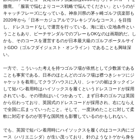
撤廃。「服装で悩むよりコース戦略で悩んでください」というのが
キャッチフレーズになっている。神奈川県の茅ヶ崎ゴルフ倶楽部も
2020年から「日本一カジュアルでフレキシブルなコース」を目指
し、ドレスコードなしで運営を行っている。海に近い立地条件とい
うこともあり、ビーチサンダルでのプレーもOKなのは画期的だ。し
かも、そのコースを運営するのが日本最大級のゴルフポータルサイ
トGDO（ゴルフダイジェスト・オンライン）であることも興味深
い。
一方で、こういった考えを持つゴルフ場が依然として少数派である
ことも事実である。日本のほとんどのゴルフ場は襟つきシャツにジ
ャケットを着用してクラブハウスに入り、シャツの裾はタックイン
して短パン着用時はハイソックスを履くというドレスコードが採用
されている。その理由はいくつかあって、まず日本のゴルフは英国
から伝わっており、英国式のドレスコードが採用され、右にならえ
で全国に広まっていったこと。そして、一度決めたことに対して柔
軟に対応するのが苦手な国民性も影響しているのかもしれない。
でも、英国で短パン着用時にハイソックスを履くのはコース内にゴ
ース（ハリエニシダ）が生い茂っており、針のようなトゲから身を