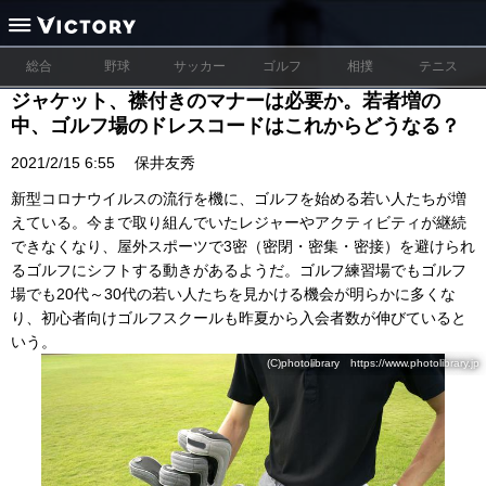
総合
野球
サッカー
ゴルフ
相撲
テニス
ジャケット、襟付きのマナーは必要か。若者増の
中、ゴルフ場のドレスコードはこれからどうなる？
2021/2/15 6:55
保井友秀
新型コロナウイルスの流行を機に、ゴルフを始める若い人たちが増
えている。今まで取り組んでいたレジャーやアクティビティが継続
できなくなり、屋外スポーツで3密（密閉・密集・密接）を避けられ
るゴルフにシフトする動きがあるようだ。ゴルフ練習場でもゴルフ
場でも20代～30代の若い人たちを見かける機会が明らかに多くな
り、初心者向けゴルフスクールも昨夏から入会者数が伸びていると
いう。
(C)photolibrary https://www.photolibrary.jp