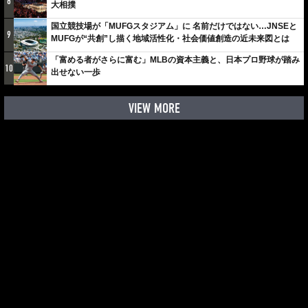
8
大相撲
国立競技場が「MUFGスタジアム」に 名前だけではない…JNSEと
9
MUFGが“共創”し描く地域活性化・社会価値創造の近未来図とは
「富める者がさらに富む」MLBの資本主義と、日本プロ野球が踏み
10
出せない一歩
VIEW MORE