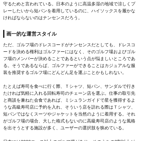
守るためと言われている。日本のように高温多湿の地域で涼しくプ
レーしたいから短パンを着用しているのに、ハイソックスを履かな
ければならないのはナンセンスだろう。
画一的な運営スタイル
ただ、ゴルフ場のドレスコードがナンセンスだとしても、ドレスコ
ードを決める権利はゴルファーにはなく、そのゴルフ場およびゴル
フ場のメンバーが決めることであるという点が悩ましいところであ
る。そうであるならば、ゴルファーができることはカジュアルな服
装を推奨するゴルフ場にどんどん足を運ぶことかもしれない。
たとえば寿司を食べに行く際、Ｔシャツ、短パン、サンダルで行き
たければ気軽に入れる回転寿司のチェーン店を選ぶ。仕事の取引先
と商談を兼ねた会食であれば、ミシュランガイドで星を獲得するよ
うな高級寿司店に予約を入れ、そういう店を訪れる際はＴシャツ、
短パンではなくスーツやジャケットを当然のように着用する。それ
がゴルフ場の場合、大した格式もないのに高級寿司店のような風格
を出そうとする施設が多く、ユーザーの選択肢を狭めている。