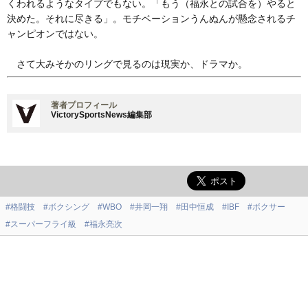
くわれるようなタイプでもない。「もう（福永との試合を）やると
決めた。それに尽きる」。モチベーションうんぬんが懸念されるチ
ャンピオンではない。
さて大みそかのリングで見るのは現実か、ドラマか。
著者プロフィール
VictorySportsNews編集部
#格闘技
#ボクシング
#WBO
#井岡一翔
#田中恒成
#IBF
#ボクサー
#スーパーフライ級
#福永亮次