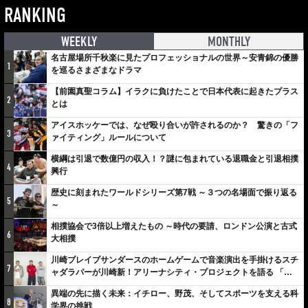
RANKING
WEEKLY
MONTHLY
名古屋場所千秋楽に見たプロフェッショナルの世界～安青錦の優勝
1
を巡るさまざまなドラマ
【前園真聖コラム】イラクに負けたことで日本代表に起きたプラス
2
とは
アイスホッケーでは、なぜ殴り合いが許されるのか？ 驚きの「フ
3
ァイティング」ルールについて
横綱は引退で数億円の収入！？謎に包まれている退職金と引退相撲
4
興行
歴史に刻まれたワールドシリーズ第7戦 ～３つの名場面で振り返る
5
～
相撲協会で3倍以上増えたもの ～時代の要請、ロンドン公演と古式
6
大相撲
川崎ブレイブサンダースのホームゲームで音楽演出を手掛けるスチ
7
ャダラパーが川崎新！アリーナシティ・プロジェクトを語る 「楽
しみでしかないでしょ。川崎は、ずっと成長曲線だから」
異端の先に描く未来：イチロー、野茂、そしてスポーツを支える科
8
学界の挑戦