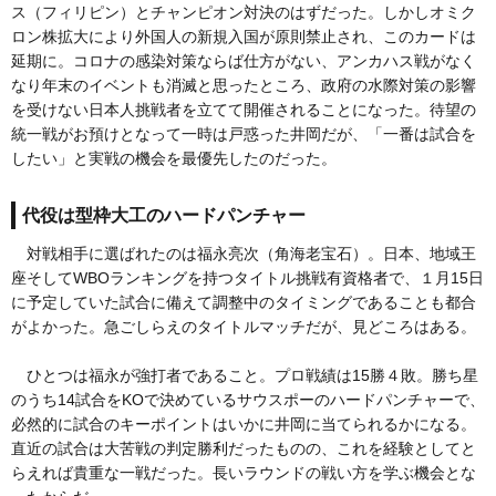
ス（フィリピン）とチャンピオン対決のはずだった。しかしオミク
ロン株拡大により外国人の新規入国が原則禁止され、このカードは
延期に。コロナの感染対策ならば仕方がない、アンカハス戦がなく
なり年末のイベントも消滅と思ったところ、政府の水際対策の影響
を受けない日本人挑戦者を立てて開催されることになった。待望の
統一戦がお預けとなって一時は戸惑った井岡だが、「一番は試合を
したい」と実戦の機会を最優先したのだった。
代役は型枠大工のハードパンチャー
対戦相手に選ばれたのは福永亮次（角海老宝石）。日本、地域王
座そしてWBOランキングを持つタイトル挑戦有資格者で、１月15日
に予定していた試合に備えて調整中のタイミングであることも都合
がよかった。急ごしらえのタイトルマッチだが、見どころはある。
ひとつは福永が強打者であること。プロ戦績は15勝４敗。勝ち星
のうち14試合をKOで決めているサウスポーのハードパンチャーで、
必然的に試合のキーポイントはいかに井岡に当てられるかになる。
直近の試合は大苦戦の判定勝利だったものの、これを経験としてと
らえれば貴重な一戦だった。長いラウンドの戦い方を学ぶ機会とな