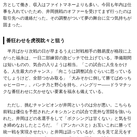
方として働き、収入はファイトマネーよりも多い。今回も年内は仕
事を入れていたため、井岡挑戦のオファーを受けてまず行ったのは
取引先への連絡だった。その調整がついて夢の舞台に立つ気持ちが
固まった。
番狂わせを虎視眈々と狙う
半月ばかり次戦の日が早まるうえに対戦相手の難易度が格段に上
がった福永は、一日二部練習の急ピッチで仕上げている。準備期間
は短いものの、気合の入りようは相当。「この試合に人生をかけ
る。人生最大のチャンス」「向こうは調整試合ぐらいに思っている
でしょうけど、全部つかみ取る」「大みそかに倒して勝てばめっち
ゃヒーロー」。パンチ力と野心を持ち、ハングリー――ドラマチッ
クな番狂わせに欠かせない要素を福永も備えている。
ただし、挑むチャンピオンが井岡というのは分が悪い。こちらも
前戦は優位を予想されたメキシカンとの試合で意外な苦闘を強いら
れた。井岡ほどの名選手をして「ボクシングは甘くない」と気を引
き締めなおしたところだ。「（アンカハスと）お互いこれに勝って
統一戦を実現させたい」と井岡は語っているが、先を見て足元をす