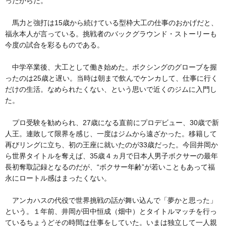
ったからだ。
馬力と強打は15歳から続けている型枠大工の仕事のおかげだと、
福永本人が言っている。挑戦者のバックグラウンド・ストーリーも
今度の試合を彩るものである。
中学卒業後、大工として働き始めた。ボクシングのグローブを握
ったのは25歳と遅い。当時は朝まで飲んでケンカして、仕事に行く
だけの生活。なめられたくない、という思いで近くのジムに入門し
た。
プロ受験を勧められ、27歳になる直前にプロデビュー、30歳で新
人王。連敗して限界を感じ、一度はジムから遠ざかった。移籍して
再びリングに立ち、初の王座に就いたのが33歳だった。今回井岡か
ら世界タイトルを奪えば、35歳４ヵ月で日本人男子ボクサーの最年
長初奪取記録となるのだが、“ボクサー年齢”が若いこともあって福
永にロートル感はまったくない。
アンカハスの代役で世界挑戦の話が舞い込んで「夢かと思った」
という。１年前、井岡が田中恒成（畑中）とタイトルマッチを行っ
ているちょうどその時間は仕事をしていた。いまは独立して一人親