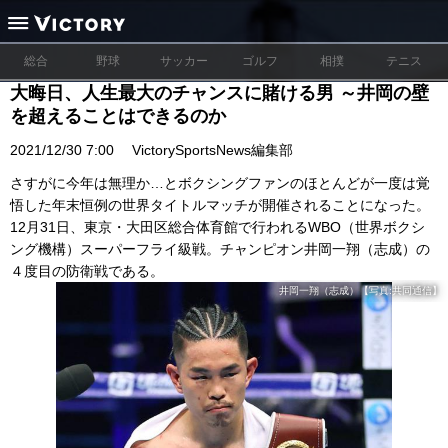
総合
野球
サッカー
ゴルフ
相撲
テニス
大晦日、人生最大のチャンスに賭ける男 ～井岡の壁
を超えることはできるのか
2021/12/30 7:00
VictorySportsNews編集部
さすがに今年は無理か…とボクシングファンのほとんどが一度は覚
悟した年末恒例の世界タイトルマッチが開催されることになった。
12月31日、東京・大田区総合体育館で行われるWBO（世界ボクシ
ング機構）スーパーフライ級戦。チャンピオン井岡一翔（志成）の
４度目の防衛戦である。
井岡一翔（志成）【写真:共同通信】