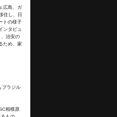
ェ広島、ガ
移住し、日
ートの様子
インタビュ
り、治安の
るため、家
。
もブラジル
SC相模原
するもの