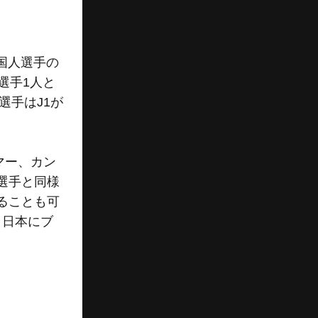
国人選手の
選手1人と
選手はJ1が
マー、カン
選手と同様
ることも可
、日本にブ