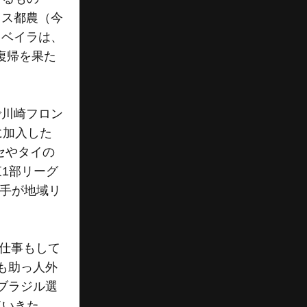
ノス都農（今
リベイラは、
に復帰を果た
で川崎フロン
に加入した
セやタイの
東1部リーグ
選手が地域リ
の仕事もして
も助っ人外
ブラジル選
ていきた