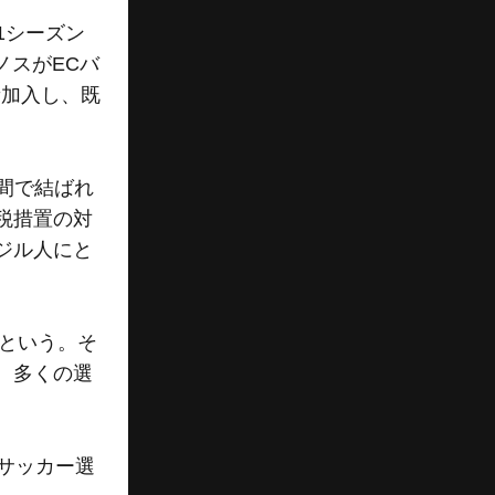
1シーズン
ノスがECバ
新加入し、既
間で結ばれ
税措置の対
ジル人にと
だという。そ
、多くの選
したサッカー選