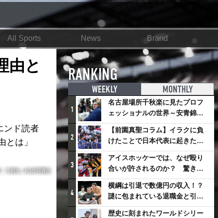
All Sports
News
Brand
理由と
RANKING
WEEKLY
MONTHLY
名古屋場所千秋楽に見たプロフ
1
ェッショナルの世界～安青錦の
優勝を巡るさまざまなドラマ
エンド読者
【前園真聖コラム】イラクに負
2
けたことで日本代表に起きたプ
由とは」
ラスとは
アイスホッケーでは、なぜ殴り
3
合いが許されるのか？ 驚きの
・三都主／(C)共同通信
「ファイティング」ルールにつ
横綱は引退で数億円の収入！？
いて
4
謎に包まれている退職金と引退
相撲興行
歴史に刻まれたワールドシリー