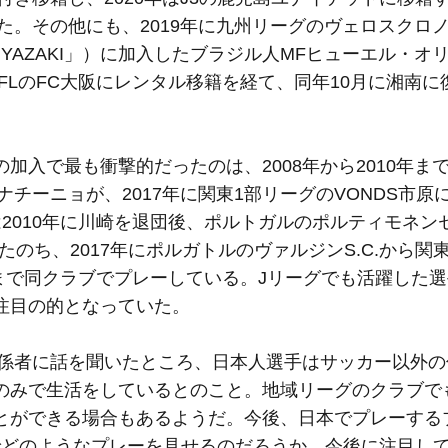
した。その他にも、2019年に九州リーグのヴェロスクロ
IYAZAKI」）に加入したブラジル人MFヒューエル・オ
JFLのFC大阪にレンタル移籍を経て、同年10月に湘南
加入で最も衝撃的だったのは、2008年から2010年ま
ナチーニョが、2017年に関東1部リーグのVONDS市原
2010年に川崎を退団後、ポルトガルのポルティモネン
のち、2017年にポルガトルのヴァルジンS.C.から関
9年まで同クラブでプレーしている。Jリーグでも活躍した
注目の的となっていた。
関係者に話を聞いたところ、日本人選手はサッカー以外
のみで生活をしているとのこと。地域リーグのクラブで
とができる場合もあるようだ。今後、日本でプレーする
でどのようなプレーを見せるのだろうか。今後に注目し