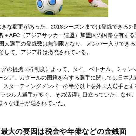
大きな変更があった。2018シーズンまでは登録できる外
名＋AFC（アジアサッカー連盟）加盟国の国籍を有する
外国人選手の登録数は無制限となり、メンバー入りできる
た。そして、アジア枠は撤廃されている。
リーグの提携国枠制度によって、タイ、ベトナム、ミャン
ーシア、カタールの国籍を有する選手に関しては日本人
、スターティングメンバーの半分以上を外国人選手とす
ブラジル人選手が多く、その活躍も目立っていた。なぜ
様々な理由が隠されていた。
い最大の要因は税金や年俸などの金銭面