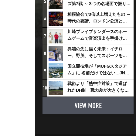
5
ズ第7戦 ～３つの名場面で振り返
る～
相撲協会で3倍以上増えたもの ～
6
時代の要請、ロンドン公演と古
式大相撲
川崎ブレイブサンダースのホー
7
ムゲームで音楽演出を手掛ける
スチャダラパーが川崎新！アリ
異端の先に描く未来：イチロ
ーナシティ・プロジェクトを語
8
ー、野茂、そしてスポーツを支
る 「楽しみでしかないでしょ。
える科学界の挑戦
川崎は、ずっと成長曲線だか
国立競技場が「MUFGスタジア
9
ら」
ム」に 名前だけではない…JNSE
とMUFGが“共創”し描く地域活
戦術より「熱中症対策」で選ば
性化・社会価値創造の近未来図
10
れたDH制 戦力差が大きくなる
とは
懸念も
VIEW MORE