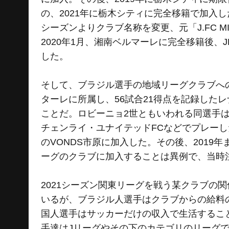
の、2021年に栃木シティに完全移籍で加入
シーズンよりクラブ名称を変更、元「J.FC M
2020年1月、湘南ベルマーレに完全移籍後、
した。
そして、ブラジル選手の地域リーグクラブへの
ターレに所属し、56試合21得点を記録したレ
ことだ。ロビーニョ2世ともいわれる同選手は
チェンライ・ユナイテッドFCなどでプレーした
のVONDS市原に加入した。その後、201
ーグのクラブに加入することは異例で、当時
2021シーズン関東リーグを戦う某クラブの
いるが、ブラジル人選手はクラブからの給料
国人選手はサッカーだけの収入で生活するこ
手達はJリーグやその下のカテゴリのリーグ