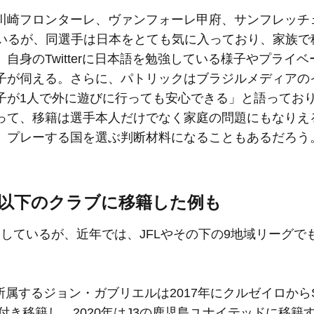
川崎フロンターレ、ヴァンフォーレ甲府、サンフレッチ
ているが、同選手は日本をとても気に入っており、家族で
身のTwitterに日本語を勉強している様子やプライベ
子が伺える。さらに、パトリックはブラジルメディアの
子が1人で外に遊びに行っても安心できる」と語ってお
って、移籍は選手本人だけでなく家庭の問題にもなりえ
、プレーする国を選ぶ判断材料になることもあるだろう
L以下のクラブに移籍した例も
しているが、近年では、JFLやその下の9地域リーグで
所属するジョン・ガブリエルは2017年にクルゼイロから
付き移籍し、2020年はJ3の鹿児島ユナイテッドに移籍