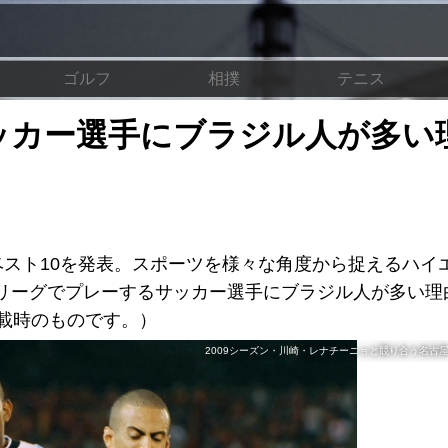
ゴルフ
相撲
テニス
ッカー選手にブラジル人が多い
記事ベスト10を発表。スポーツを様々な角度から捉えるハイ
Jリーグでプレーするサッカー選手にブラジル人が多い理
掲載時のものです。）
2009シーズン・川崎・レナチーニョと競り合う名古屋