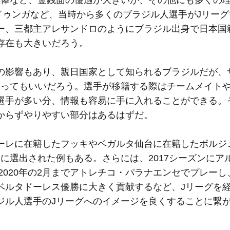
年俸など、金銭面の優遇が大きいが、その他にも多くの
やドゥンガなど、当時から多くのブラジル人選手がJリー
ー、三都主アレサンドロのようにブラジル出身で日本国
存在も大きいだろう。
の影響もあり、親日国家として知られるブラジルだが、
いってもいいだろう。選手が移籍する際はチームメイト
選手が多い分、情報も容易に手に入れることができる。
からずやりやすい部分はあるはずだ。
ーレに在籍したフッキやベガルタ仙台に在籍したボルジ
に選出された例もある。さらには、2017シーズンにア
2020年の2月までアトレチコ・パラナエンセでプレー
ベルタドーレス優勝に大きく貢献するなど、Jリーグを
ジル人選手のJリーグへのイメージを良くすることに繋