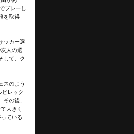
理由があ
グでプレーし
籍を取得
サッカー選
や友人の選
そして、ク
ェスのよう
ルビレック
し、その後、
経て大きく
がっている