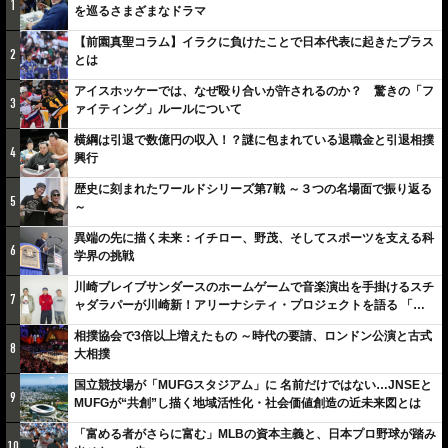
1
を巡るさまざまなドラマ
【前園真聖コラム】イラクに負けたことで日本代表に起きたプラス
2
とは
アイスホッケーでは、なぜ殴り合いが許されるのか？ 驚きの「フ
3
ァイティング」ルールについて
横綱は引退で数億円の収入！？謎に包まれている退職金と引退相撲
4
興行
歴史に刻まれたワールドシリーズ第7戦 ～３つの名場面で振り返る
5
～
異端の先に描く未来：イチロー、野茂、そしてスポーツを支える科
6
学界の挑戦
川崎ブレイブサンダースのホームゲームで音楽演出を手掛けるスチ
7
ャダラパーが川崎新！アリーナシティ・プロジェクトを語る 「楽
しみでしかないでしょ。川崎は、ずっと成長曲線だから」
相撲協会で3倍以上増えたもの ～時代の要請、ロンドン公演と古式
8
大相撲
国立競技場が「MUFGスタジアム」に 名前だけではない…JNSEと
9
MUFGが“共創”し描く地域活性化・社会価値創造の近未来図とは
「富める者がさらに富む」MLBの資本主義と、日本プロ野球が踏み
10