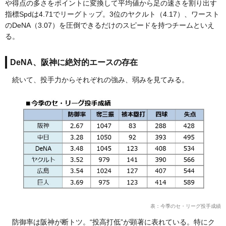
や得点の多さをポイントに変換して平均値から足の速さを割り出す
指標Spdは4.71でリーグトップ。3位のヤクルト（4.17）、ワースト
のDeNA（3.07）を圧倒できるだけのスピードを持つチームといえ
る。
DeNA、阪神に絶対的エースの存在
続いて、投手力からそれぞれの強み、弱みを見てみる。
表：今季のセ・リーグ投手成績
防御率は阪神が断トツ。“投高打低”が顕著に表れている。特にク