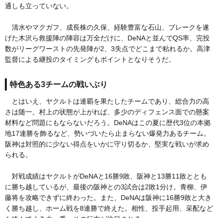
通しも立っていない。
清水やマクガフ、成長株の久保、経験豊富な石山、ブレークを遂
げた木沢ら救援陣の陣容は万全だけに、DeNAと並んでQS率、完投
数がリーグワーストの先発陣が2、3失点でどこまで粘れるか。高津
監督による継投のタイミングもポイントとなりそうだ。
特色ある3チームの戦いぶり
とはいえ、ヤクルトは連覇を果たしたチームであり、総合力の高
さは随一。村上の状態が上がれば、多少のディフェンス面での懸案
材料など問題にもならないだろう。DeNAはこの夏に歴代3位の本拠
地17連勝を飾るなど、勢いづいたら止まらない爆発力あるチーム。
阪神は対照的に少ない得点をいかに守り切るか、堅実な戦いが求め
られる。
対戦成績はヤクルトがDeNAと16勝9敗、阪神と13勝11敗ととも
に勝ち越しているが、最後の阪神との3試合は2敗1分け。青柳、伊
藤将を攻略できずに終わった。また、DeNAは阪神に16勝9敗と大き
く勝ち越し、ホーム戦を8連勝で終えた。相性、投手起用、采配など