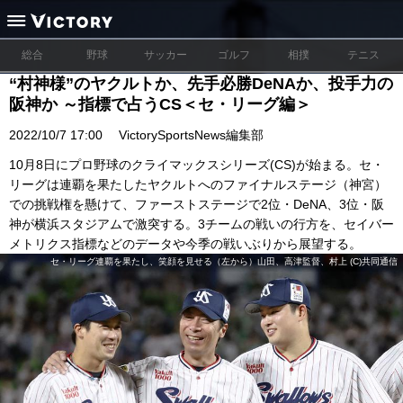
総合
野球
サッカー
ゴルフ
相撲
テニス
“村神様”のヤクルトか、先手必勝DeNAか、投手力の
阪神か ～指標で占うCS＜セ・リーグ編＞
2022/10/7 17:00
VictorySportsNews編集部
10月8日にプロ野球のクライマックスシリーズ(CS)が始まる。セ・
リーグは連覇を果たしたヤクルトへのファイナルステージ（神宮）
での挑戦権を懸けて、ファーストステージで2位・DeNA、3位・阪
神が横浜スタジアムで激突する。3チームの戦いの行方を、セイバー
メトリクス指標などのデータや今季の戦いぶりから展望する。
セ・リーグ連覇を果たし、笑顔を見せる（左から）山田、高津監督、村上 (C)共同通信