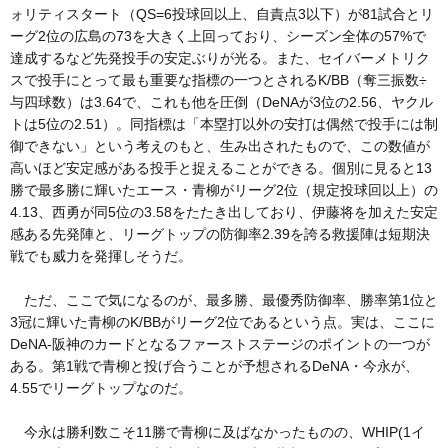
ォリティスタート（QS=6投球回以上、自責点3以下）が81試合とリ
ーグ2位の広島の73を大きく上回っており、シーズン全体の57%で
達成するなど先発投手の安定ぶりが光る。また、セイバーメトリク
スで投手にとって最も重要な指標の一つとされるK/BB（奪三振数÷
与四球数）は3.64で、これも他を圧倒（DeNAが3位の2.56、ヤクル
トは5位の2.51）。同指標は「本塁打以外の安打は偶然で投手には制
御できない」という考えのもと、生み出されたもので、この数値が
高いほど安定感がある投手と捉えることができる。個別に見ると13
勝で最多勝に輝いたエース・青柳がリーグ2位（規定投球回以上）の
4.13、西勇が同5位の3.58をたたき出しており、伊藤将を加えた安定
感ある先発陣と、リーグトップの防御率2.39を誇る救援陣は短期決
戦でも威力を発揮しそうだ。
ただ、ここで気になるのが、最多勝、最優秀防御率、勝率第1位と
3冠に輝いた青柳のK/BBがリーグ2位であるという点。実は、ここに
DeNA-阪神のカードとなるファーストステージのポイントの一つが
ある。第1戦で青柳と投げ合うことが予想されるDeNA・今永が、
4.55でリーグトップなのだ。
今永は勝利数こそ11勝で青柳に及ばなかったものの、WHIP(1イ