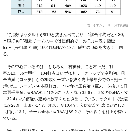
表：今季のセ・リーグ打撃成績
得点数はヤクルトが619と抜きん出ており、1試合平均だと4.30。
本塁打もCS進出チームの中では圧倒的で、長打力を表す指標
IsoP（長打率-打率).160はDeNAの.127、阪神の.093を大きく上回
る。
その中心にいるのは、もちろん「村神様」こと村上だ。打
率.318、56本塁打、134打点はいずれもリーグトップで令和初、落
合博満（ロッテ）らの29歳シーズンを抜く史上最年少での三冠王に
輝いた。シーズン56本塁打は、1962年の王貞治（巨人）を抜いて日
本選手最多。wRAA91.8は2位の巨人・丸（33.6）、3位のDeNA・牧
（32.4）の3倍近い驚異の数字をたたき出している。ヤクルトでは塩
見が25.9、山田が17.7、オスナが10.4で、初の規定打席に到達した
長岡は-13.1。チーム全体のwRAAは89.2で、その多くを村上が稼い
でいる。
逆に、対戦相手にとっては、その4番打者を抑えれば勝利が大きく