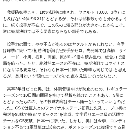
救援防御率こそ、1位の阪神に離され、ヤクルト（3.08、3位）に
も及ばない4位の3.31にとどまるが、それは登板数からも分かるよう
に、続く投手が不在で、この5人に頼る部分が大きかったからこそ。
逆に短期決戦では不安要素にならない部分でもある。
投手力の面で、やや不安があるのはヤクルトかもしれない。今季
は昨季に続いて2桁勝利を挙げた投手がゼロ。先発陣では高橋、サイ
スニード、小川、石川、高梨、原が6～9勝を積み重ね、総合力で連
覇を飾った。ただ、絶対的エースの不在は、短期決戦ではマイナス
になり得る要素だ。それなら日本一に輝いた昨季も同じでは-と思え
るが、奥川という“隠れエース”がいた点を見逃してはならない。
高卒2年目だった奥川は、体調管理やけが防止のため、レギュラー
シーズンで10日間の間隔を空けて登板を続けたこともあり、9勝に
とどまったものの、その投球内容はチーム随一といっていいものだ
った。CSでは巨人とのファイナルステージ初戦に先発し、プロ初の
完封を98球で飾る“マダックス”を達成。文字通りエース級の活躍で
チームをCS突破、日本一に導いた。しかし、奥川は今季、コンディ
ション不良で1軍登板は1試合のみ。ポストシーズンに復帰できる見