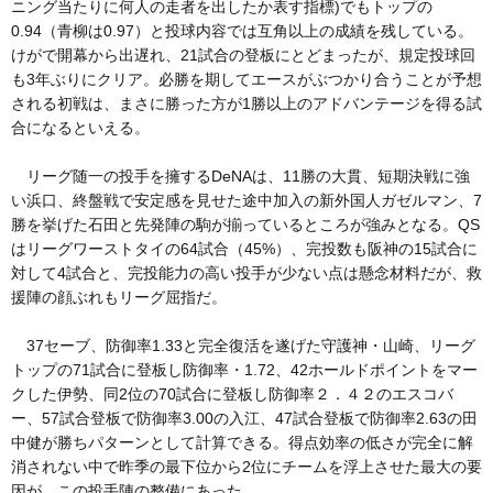
ニング当たりに何人の走者を出したか表す指標)でもトップの
0.94（青柳は0.97）と投球内容では互角以上の成績を残している。
けがで開幕から出遅れ、21試合の登板にとどまったが、規定投球回
も3年ぶりにクリア。必勝を期してエースがぶつかり合うことが予想
される初戦は、まさに勝った方が1勝以上のアドバンテージを得る試
合になるといえる。
リーグ随一の投手を擁するDeNAは、11勝の大貫、短期決戦に強
い浜口、終盤戦で安定感を見せた途中加入の新外国人ガゼルマン、7
勝を挙げた石田と先発陣の駒が揃っているところが強みとなる。QS
はリーグワーストタイの64試合（45%）、完投数も阪神の15試合に
対して4試合と、完投能力の高い投手が少ない点は懸念材料だが、救
援陣の顔ぶれもリーグ屈指だ。
37セーブ、防御率1.33と完全復活を遂げた守護神・山崎、リーグ
トップの71試合に登板し防御率・1.72、42ホールドポイントをマー
クした伊勢、同2位の70試合に登板し防御率２．４２のエスコバ
ー、57試合登板で防御率3.00の入江、47試合登板で防御率2.63の田
中健が勝ちパターンとして計算できる。得点効率の低さが完全に解
消されない中で昨季の最下位から2位にチームを浮上させた最大の要
因が、この投手陣の整備にあった。