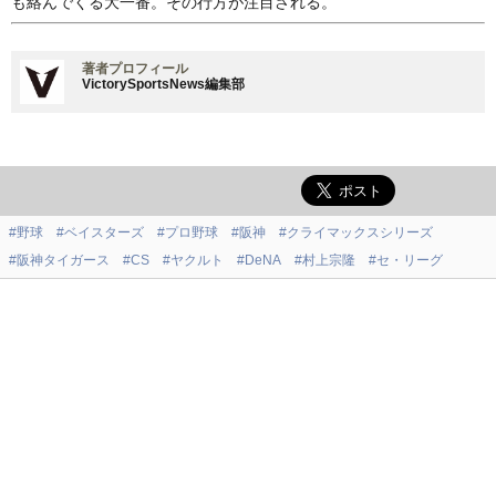
も絡んでくる大一番。その行方が注目される。
著者プロフィール
VictorySportsNews編集部
#野球
#ベイスターズ
#プロ野球
#阪神
#クライマックスシリーズ
#阪神タイガース
#CS
#ヤクルト
#DeNA
#村上宗隆
#セ・リーグ