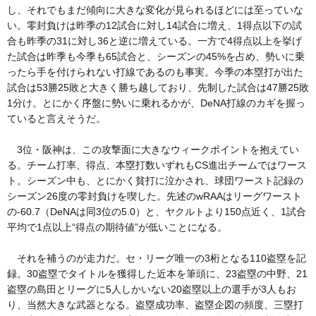
し、それでもまだ傾向に大きな変化が見られるほどには至っていな
い。零封負けは昨季の12試合に対し14試合に増え、1得点以下の試
合も昨季の31に対し36と逆に増えている。一方で4得点以上を挙げ
た試合は昨季も今季も65試合と、シーズンの45%を占め、勢いに乗
ったら手を付けられない打線であるのも事実。今季の本塁打が出た
試合は53勝25敗と大きく勝ち越しており、先制した試合は47勝25敗
1分け。とにかく序盤に勢いに乗れるかが、DeNA打線のカギを握っ
ていると言えそうだ。
3位・阪神は、この攻撃面に大きなウィークポイントを抱えてい
る。チーム打率、得点、本塁打数いずれもCS進出チームではワース
ト。シーズン中も、とにかく貧打に泣かされ、球団ワースト記録の
シーズン26度の零封負けを喫した。先述のwRAAはリーグワースト
の-60.7（DeNAは同3位の5.0）と、ヤクルトより150点近く、1試合
平均で1点以上“得点の期待値”が低いことになる。
それを補うのが走力だ。セ・リーグ唯一の3桁となる110盗塁を記
録。30盗塁でタイトルを獲得した近本を筆頭に、23盗塁の中野、21
盗塁の島田とリーグに5人しかいない20盗塁以上の選手が3人もお
り、当然大きな武器となる。盗塁成功率、盗塁企図の頻度、三塁打