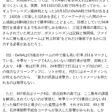
近づくといえる。実際、9月13日の巨人戦で55号を打ってから、レ
ギュラーシーズン最終戦となった10月3日のDeNA戦で56号が出るま
で、14試合（欠場した1試合を含む）でノーアーチだった間のチー
ム成績は6勝6敗2分けで勝率5割にとどまった。目標としていた56本
塁打を達成するまで生みの苦しみを味わい、三冠王獲得の重圧にも
さらされていた村上だが、ポストシーズンは記録と無関係。ファイ
ナルに勝ち進んだチームは“村上対策”をどれだけ徹底できるかに注
力する必要があるだろう。
2位・DeNAはCS進出3チームの中で最も高い打率.251をマークし
ている。今季セ・リーグで4人しかいない3割打者が佐野、宮崎と2
人おり、4番・牧は打率.291、24本塁打で打点はリーグ2位の87。こ
の強力なクリーンアップに、ソトが控え、代打にはオースティンら
が控えるのだから、「最大の武器は攻撃力」というイメージを持た
れるのは無理もない。
ただ、497得点はリーグ4位。得点効率の面では、ここ数年の課題
を解消しきれていないのが実状だ。昨季リーグで2番目に少ない81
だった犠打や31と最少だった盗塁は今季、それぞれ102、49と増
え、石井琢朗野手総合コーチらが加入した影響がみられる。しか