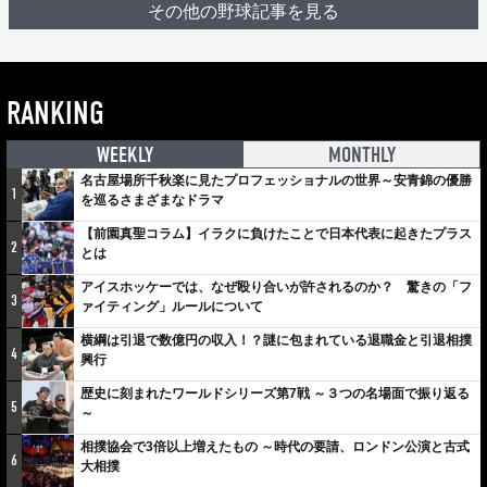
その他の野球記事を見る
RANKING
WEEKLY
MONTHLY
名古屋場所千秋楽に見たプロフェッショナルの世界～安青錦の優勝
1
を巡るさまざまなドラマ
【前園真聖コラム】イラクに負けたことで日本代表に起きたプラス
2
とは
アイスホッケーでは、なぜ殴り合いが許されるのか？ 驚きの「フ
3
ァイティング」ルールについて
横綱は引退で数億円の収入！？謎に包まれている退職金と引退相撲
4
興行
歴史に刻まれたワールドシリーズ第7戦 ～３つの名場面で振り返る
5
～
相撲協会で3倍以上増えたもの ～時代の要請、ロンドン公演と古式
6
大相撲