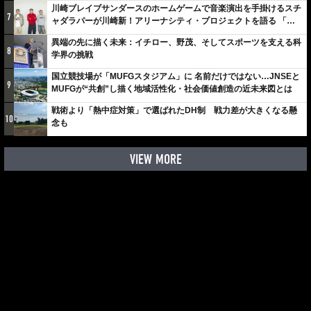
川崎ブレイブサンダースのホームゲームで音楽演出を手掛けるスチ
7
ャダラパーが川崎新！アリーナシティ・プロジェクトを語る 「楽
しみでしかないでしょ。川崎は、ずっと成長曲線だから」
異端の先に描く未来：イチロー、野茂、そしてスポーツを支える科
8
学界の挑戦
国立競技場が「MUFGスタジアム」に 名前だけではない…JNSEと
9
MUFGが“共創”し描く地域活性化・社会価値創造の近未来図とは
戦術より「熱中症対策」で選ばれたDH制 戦力差が大きくなる懸
10
念も
VIEW MORE