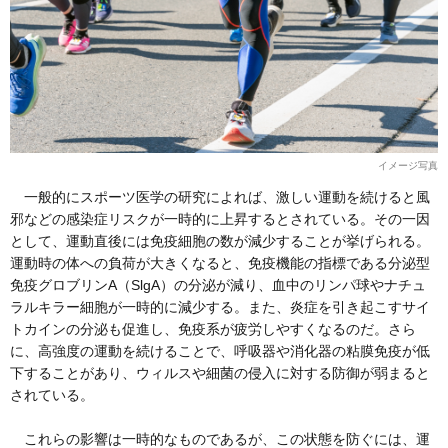
イメージ写真
一般的にスポーツ医学の研究によれば、激しい運動を続けると風
邪などの感染症リスクが一時的に上昇するとされている。その一因
として、運動直後には免疫細胞の数が減少することが挙げられる。
運動時の体への負荷が大きくなると、免疫機能の指標である分泌型
免疫グロブリンA（SlgA）の分泌が減り、血中のリンパ球やナチュ
ラルキラー細胞が一時的に減少する。また、炎症を引き起こすサイ
トカインの分泌も促進し、免疫系が疲労しやすくなるのだ。さら
に、高強度の運動を続けることで、呼吸器や消化器の粘膜免疫が低
下することがあり、ウィルスや細菌の侵入に対する防御が弱まると
されている。
これらの影響は一時的なものであるが、この状態を防ぐには、運