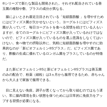
®シリーズで新たな製品も開発された。それぞれ配合されている善
玉菌の種類や数、プラスの成分が異なる。
腸によいとされ最近注目されている「短鎖脂肪酸 」を増やすため
にはビフィズス菌が欠かせないという。ヨーグルトにはビフィズス
菌が入っていて、毎日ヨーグルトを食べる習慣を続けている人もい
ますが、全てのヨーグルトにビフィズス菌が入っているわけではな
いので、ビフィズス菌が入っているものを選ぶ意識をしなくてはい
けない。食べ物での摂取以外に、気軽に短鎖脂肪酸を増やすのに効
果的なのが「新ビオフェルミン®Sプラス」だ。ビフィズス菌であ
り、酢酸の生成に優れているロンガム菌をプラスしているのが特徴
だ。
また新ビオフェルミン®Sと新ビオフェルミン®Sプラスは善玉菌
のみの配合で、粉薬（細粒）は3ヵ月から服用できるため、赤ちゃん
から大人まで家族で服用できる。
目に見えない免疫。調子が悪くなってから取り組むのではもう遅
い。常に腸内環境を良い状態を保つためには日常的に免疫力をアッ
プする習慣が必要になる。