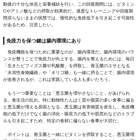
動後の十分な休息と栄養補給を行い、この回復期間には、ビタミン
Cやアミノ酸などの摂取が効果的だ。過度なトレーニングや回復期
間戻らないままの状態では、慢性的な免疫低下を引き起こす可能性
があるため、注意したい。
免疫力を保つ鍵は腸内環境にあり
免疫機能を保つために重要なのが、腸内環境だ。腸内環境のバラ
ンスが整うことで免疫力が向上する。腸内を整えるためには、毎日
「生きたビフィズス菌や乳酸菌」を摂取し、善玉菌のエサとなる
「水溶性食物繊維」や「オリゴ糖」も一緒に摂ることで、腸内環境
が改善されるが、これは実践している人も多いだろう。
もう一つ重要なことは「悪玉菌を増やさないこと」があげられ
る。食生活の乱れ、特に動物性たんぱく質や脂質の多い食事に偏る
と悪玉菌が増える原因となる。悪玉菌は有害物質を産生し、免疫機
能の低下だけでなく腸の消化・吸収力の低下や肌荒れなどのトラブ
ルも引き起こすため、特定の食材に偏らない食事が大切だ。
ポイントは、善玉菌と一緒にビタミンを摂取すること。悪玉菌増