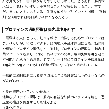
殖が抑制され、善玉菌が増えやすくなるからだ。ともあれ、腸内環
境は日々変わりやすい。基本的なことだが毎日続けることが重要
だ。日々のストレスも大敵。栄養を補うサプリメントと同様に“整腸
剤”を活用すれば毎日続けやすくなるだろう。
プロテインの過剰摂取は腸内環境を乱す！？
運動する人にとって、筋肉を維持・増強するためのプロテインは
欠かせないが、摂取しすぎると腸内環境を乱す原因になる。動物性
や植物性プロテイン関係なく、過剰なプロテインの摂取は、腸内細
菌のバランスを崩し、消化不良やガスの発生、腸内炎症を引き起こ
す可能性があるため注意が必要だ。一般的にプロテインを摂取量は
1kgあたり2gまでであれば過剰摂取にならないと言われている。
一般的に過剰摂取による腸内環境に与える影響は以下のようなもの
があげられる。
＜腸内細菌のバランスの崩れ＞
過剰なプロテイン摂取は、腸内の有益な細菌のバランスを崩し、悪
玉菌の増殖を促進する可能性がある
＜消化不良＞