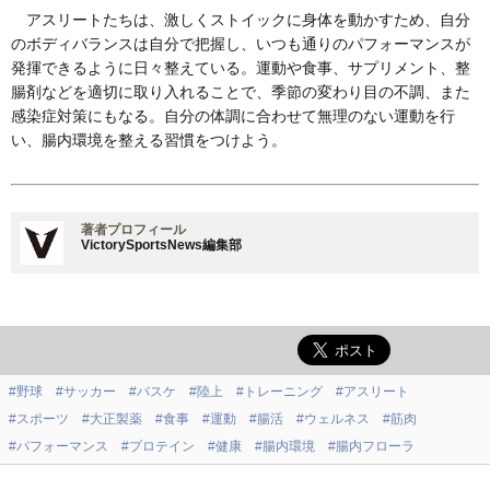
アスリートたちは、激しくストイックに身体を動かすため、自分
のボディバランスは自分で把握し、いつも通りのパフォーマンスが
発揮できるように日々整えている。運動や食事、サプリメント、整
腸剤などを適切に取り入れることで、季節の変わり目の不調、また
感染症対策にもなる。自分の体調に合わせて無理のない運動を行
い、腸内環境を整える習慣をつけよう。
著者プロフィール
VictorySportsNews編集部
#野球
#サッカー
#バスケ
#陸上
#トレーニング
#アスリート
#スポーツ
#大正製薬
#食事
#運動
#腸活
#ウェルネス
#筋肉
#パフォーマンス
#プロテイン
#健康
#腸内環境
#腸内フローラ