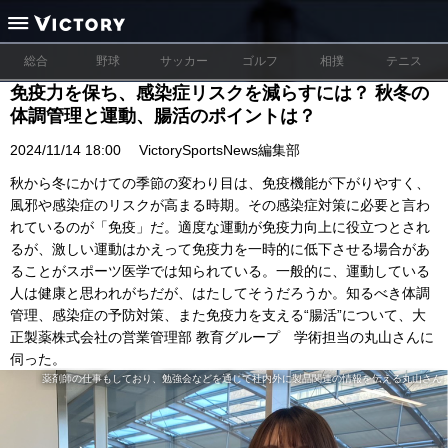
総合
野球
サッカー
ゴルフ
相撲
テニス
免疫力を保ち、感染症リスクを減らすには？ 秋冬の
体調管理と運動、腸活のポイントは？
2024/11/14 18:00
VictorySportsNews編集部
秋から冬にかけての季節の変わり目は、免疫機能が下がりやすく、
風邪や感染症のリスクが高まる時期。その感染症対策に必要と言わ
れているのが「免疫」だ。適度な運動が免疫力向上に役立つとされ
るが、激しい運動はかえって免疫力を一時的に低下させる場合があ
ることがスポーツ医学では知られている。一般的に、運動している
人は健康と思われがちだが、はたしてそうだろうか。知るべき体調
管理、感染症の予防対策、また免疫力を支える“腸活”について、大
正製薬株式会社の営業管理部 教育グループ 学術担当の丸山さんに
伺った。
薬剤師の仕事もしており、勉強会などを通じて社内外に製品関連の情報を伝える丸山さん