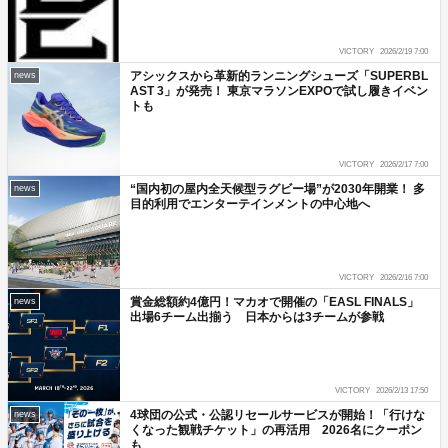
VICTORY
2026/2/19 7:00
アシックスから革新的ランニングシューズ「SUPERBL
news
AST 3」が発売！ 東京マラソンEXPOで試し履きイベン
トも
VICTORY
2026/2/17 7:00
“国内初の屋内全天候型ラグビー場”が2030年開業！ 多
news
目的利用でエンターテインメントの中心地へ
VICTORY
2026/2/16 7:00
賞金総額約4億円！マカオで開催の「EASL FINALS」
news
出場6チーム出揃う 日本からは3チームが参戦
VICTORY
2026/2/13 17:50
4球団の公式・公認リセールサービスが開始！「行けな
news
くなった観戦チケット」の再活用 2026名にクーポン
も