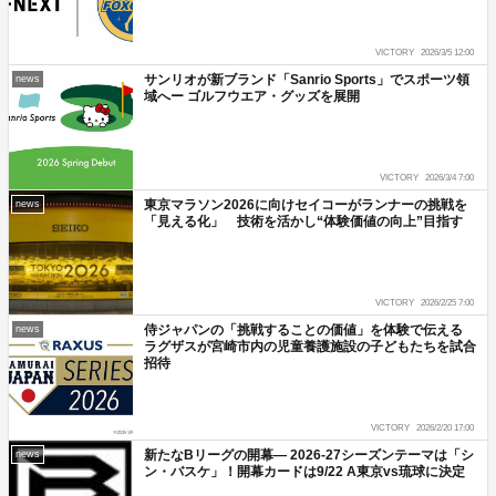
VICTORY
2026/3/5 12:00
サンリオが新ブランド「Sanrio Sports」でスポーツ領
news
域へー ゴルフウエア・グッズを展開
VICTORY
2026/3/4 7:00
東京マラソン2026に向けセイコーがランナーの挑戦を
news
「見える化」 技術を活かし“体験価値の向上”目指す
VICTORY
2026/2/25 7:00
侍ジャパンの「挑戦することの価値」を体験で伝える
news
ラグザスが宮崎市内の児童養護施設の子どもたちを試合
招待
VICTORY
2026/2/20 17:00
新たなBリーグの開幕― 2026-27シーズンテーマは「シ
news
ン・バスケ」！開幕カードは9/22 A東京vs琉球に決定