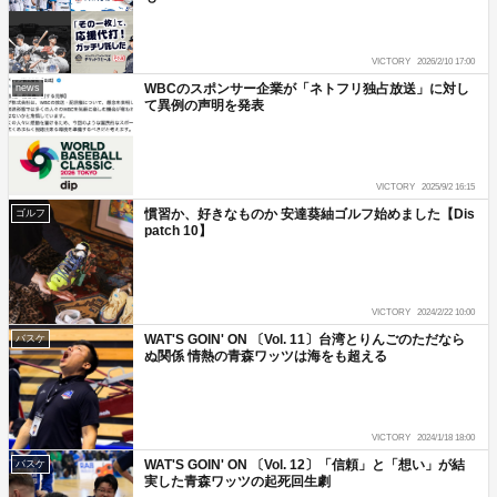
VICTORY
2026/2/10 17:00
WBCのスポンサー企業が「ネトフリ独占放送」に対し
news
て異例の声明を発表
VICTORY
2025/9/2 16:15
慣習か、好きなものか 安達葵紬ゴルフ始めました【Dis
ゴルフ
patch 10】
VICTORY
2024/2/22 10:00
WAT'S GOIN' ON 〔Vol. 11〕台湾とりんごのただなら
バスケ
ぬ関係 情熱の青森ワッツは海をも超える
VICTORY
2024/1/18 18:00
WAT'S GOIN' ON 〔Vol. 12〕「信頼」と「想い」が結
バスケ
実した青森ワッツの起死回生劇