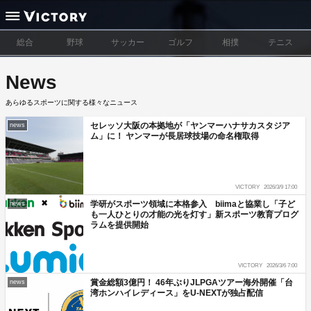
総合
野球
サッカー
ゴルフ
相撲
テニス
News
あらゆるスポーツに関する様々なニュース
セレッソ大阪の本拠地が「ヤンマーハナサカスタジア
news
ム」に！ ヤンマーが長居球技場の命名権取得
VICTORY
2026/3/9 17:00
学研がスポーツ領域に本格参入 biimaと協業し「子ど
news
も一人ひとりの才能の光を灯す」新スポーツ教育プログ
ラムを提供開始
VICTORY
2026/3/6 7:00
賞金総額3億円！ 46年ぶりJLPGAツアー海外開催「台
news
湾ホンハイレディース」をU-NEXTが独占配信