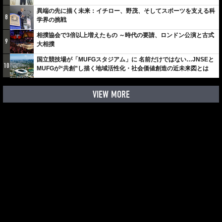
しみでしかないでしょ。川崎は、ずっと成長曲線だから」
異端の先に描く未来：イチロー、野茂、そしてスポーツを支える科
8
学界の挑戦
相撲協会で3倍以上増えたもの ～時代の要請、ロンドン公演と古式
9
大相撲
国立競技場が「MUFGスタジアム」に 名前だけではない…JNSEと
10
MUFGが“共創”し描く地域活性化・社会価値創造の近未来図とは
VIEW MORE