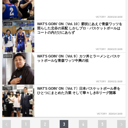
VICTORY
2024/1/18 18:00
WAT'S GOIN' ON〔Vol. 10〕窮状にあえぐ青森ワッツを
バスケ
照らした北谷の采配 しかしプロ・バスケットボールは
コートの内だけにあらず
VICTORY
2024/1/15 18:00
WAT'S GOIN' ON〔Vol. 9〕カツ丼とラーメンとバスケ
バスケ
ットボールな青森ワッツ中興の祖
VICTORY
2024/1/11 18:00
WAT'S GOIN' ON〔Vol. 7〕日本バスケットボール界を
バスケ
ひとつにまとめた力業 そして華々しきBリーグ開幕
VICTORY
2024/1/4 18:00
1
2
3
4
5