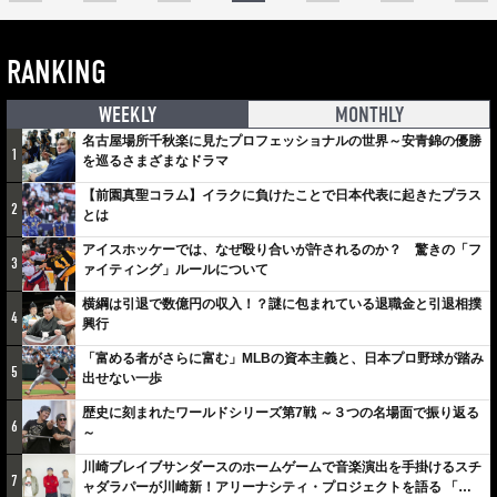
RANKING
WEEKLY
MONTHLY
名古屋場所千秋楽に見たプロフェッショナルの世界～安青錦の優勝
1
を巡るさまざまなドラマ
【前園真聖コラム】イラクに負けたことで日本代表に起きたプラス
2
とは
アイスホッケーでは、なぜ殴り合いが許されるのか？ 驚きの「フ
3
ァイティング」ルールについて
横綱は引退で数億円の収入！？謎に包まれている退職金と引退相撲
4
興行
「富める者がさらに富む」MLBの資本主義と、日本プロ野球が踏み
5
出せない一歩
歴史に刻まれたワールドシリーズ第7戦 ～３つの名場面で振り返る
6
～
川崎ブレイブサンダースのホームゲームで音楽演出を手掛けるスチ
7
ャダラパーが川崎新！アリーナシティ・プロジェクトを語る 「楽