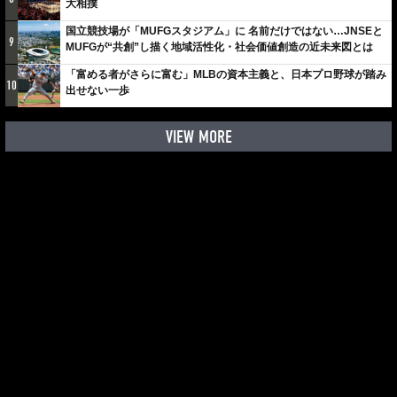
大相撲
国立競技場が「MUFGスタジアム」に 名前だけではない…JNSEと
9
MUFGが“共創”し描く地域活性化・社会価値創造の近未来図とは
「富める者がさらに富む」MLBの資本主義と、日本プロ野球が踏み
10
出せない一歩
VIEW MORE