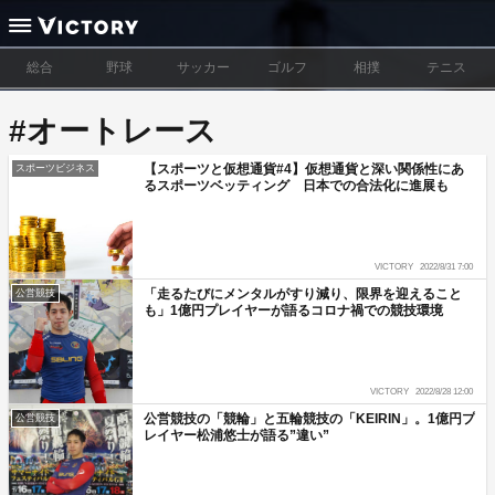
総合
野球
サッカー
ゴルフ
相撲
テニス
#オートレース
【スポーツと仮想通貨#4】仮想通貨と深い関係性にあ
スポーツビジネス
るスポーツベッティング 日本での合法化に進展も
VICTORY
2022/8/31 7:00
「走るたびにメンタルがすり減り、限界を迎えること
公営競技
も」1億円プレイヤーが語るコロナ禍での競技環境
VICTORY
2022/8/28 12:00
公営競技の「競輪」と五輪競技の「KEIRIN」。1億円プ
公営競技
レイヤー松浦悠士が語る”違い”