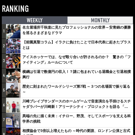
RANKING
WEEKLY
MONTHLY
名古屋場所千秋楽に見たプロフェッショナルの世界～安青錦の優勝
1
を巡るさまざまなドラマ
【前園真聖コラム】イラクに負けたことで日本代表に起きたプラス
2
とは
アイスホッケーでは、なぜ殴り合いが許されるのか？ 驚きの「フ
3
ァイティング」ルールについて
横綱は引退で数億円の収入！？謎に包まれている退職金と引退相撲
4
興行
歴史に刻まれたワールドシリーズ第7戦 ～３つの名場面で振り返る
5
～
川崎ブレイブサンダースのホームゲームで音楽演出を手掛けるスチ
6
ャダラパーが川崎新！アリーナシティ・プロジェクトを語る 「楽
しみでしかないでしょ。川崎は、ずっと成長曲線だから」
異端の先に描く未来：イチロー、野茂、そしてスポーツを支える科
7
学界の挑戦
相撲協会で3倍以上増えたもの ～時代の要請、ロンドン公演と古式
8