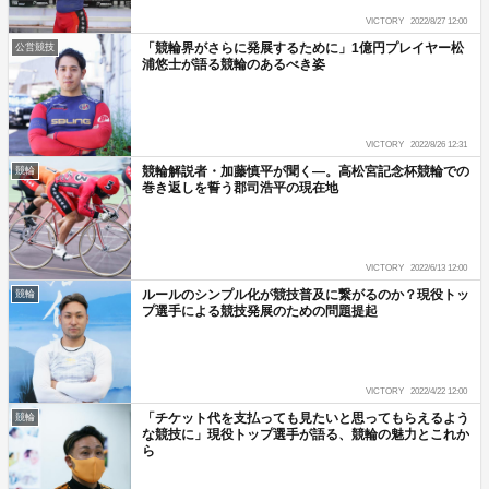
VICTORY
2022/8/27 12:00
「競輪界がさらに発展するために」1億円プレイヤー松
公営競技
浦悠士が語る競輪のあるべき姿
VICTORY
2022/8/26 12:31
競輪解説者・加藤慎平が聞く―。高松宮記念杯競輪での
競輪
巻き返しを誓う郡司浩平の現在地
VICTORY
2022/6/13 12:00
ルールのシンプル化が競技普及に繋がるのか？現役トッ
競輪
プ選手による競技発展のための問題提起
VICTORY
2022/4/22 12:00
「チケット代を支払っても見たいと思ってもらえるよう
競輪
な競技に」現役トップ選手が語る、競輪の魅力とこれか
ら