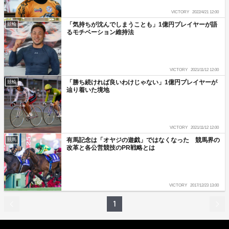
VICTORY
2022/4/21 12:00
「気持ちが沈んでしまうことも」1億円プレイヤーが語
競輪
るモチベーション維持法
VICTORY
2021/11/12 12:00
「勝ち続ければ良いわけじゃない」1億円プレイヤーが
競輪
辿り着いた境地
VICTORY
2021/11/12 12:00
有馬記念は「オヤジの遊戯」ではなくなった 競馬界の
競馬
改革と各公営競技のPR戦略とは
VICTORY
2017/12/23 13:00
1