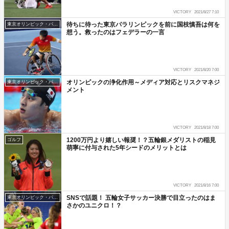
VICTORY
2021/8/27 7:10
待ちに待った東京パラリンピックを前に国枝慎吾は何を
東京オリンピック・パラリンピック
想う。救ったのはフェデラーの一言
VICTORY
2021/8/20 7:00
オリンピックの浄化作用～メディア対応とリスクマネジ
東京オリンピック・パラリンピック
メント
VICTORY
2021/8/18 7:00
1200万円より嬉しい報奨！？五輪銀メダリストの稲見
ゴルフ
萌寧に付与された5年シードのメリットとは
VICTORY
2021/8/16 7:00
SNSで話題！ 五輪女子サッカー決勝で目立ったのはま
東京オリンピック・パラリンピック
さかのユニクロ！？