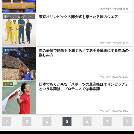
VICTORY
2021/7/31 19:29
東京オリンピックの開会式を彩った各国のウエア
東京オリンピック・パラリンピック
VICTORY
2021/7/26 17:00
馬の表情で結果を予測？あえて選手を脇役にする馬術の
東京2020オリンピック・パラリンピック
楽しみ方
VICTORY
2021/7/20 17:00
日本でありがちな「スポーツの最高峰はオリンピック」
テニス
という常識は、プロテニスでは非常識
VICTORY
2021/7/20 17:00
3
4
5
6
7