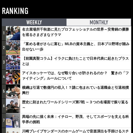
RANKING
WEEKLY
MONTHLY
名古屋場所千秋楽に見たプロフェッショナルの世界～安青錦の優勝
1
を巡るさまざまなドラマ
「富める者がさらに富む」MLBの資本主義と、日本プロ野球が踏み
2
出せない一歩
【前園真聖コラム】イラクに負けたことで日本代表に起きたプラス
3
とは
アイスホッケーでは、なぜ殴り合いが許されるのか？ 驚きの「フ
4
ァイティング」ルールについて
横綱は引退で数億円の収入！？謎に包まれている退職金と引退相撲
5
興行
歴史に刻まれたワールドシリーズ第7戦 ～３つの名場面で振り返る
6
～
異端の先に描く未来：イチロー、野茂、そしてスポーツを支える科
7
学界の挑戦
川崎ブレイブサンダースのホームゲームで音楽演出を手掛けるスチ