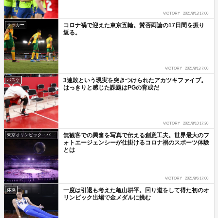
VICTORY
2021/8/13 17:00
コロナ禍で迎えた東京五輪。賛否両論の17日間を振り
サッカー
返る。
VICTORY
2021/8/13 7:00
3連敗という現実を突きつけられたアカツキファイブ。
バスケ
はっきりと感じた課題はPGの育成だ
VICTORY
2021/8/10 17:30
無観客での興奮を写真で伝える創意工夫。世界最大のフ
東京オリンピック・パラリンピック
ォトエージェンシーが仕掛けるコロナ禍のスポーツ体験
とは
VICTORY
2021/8/6 17:00
一度は引退も考えた亀山耕平。回り道をして得た初のオ
体操
リンピック出場で金メダルに挑む