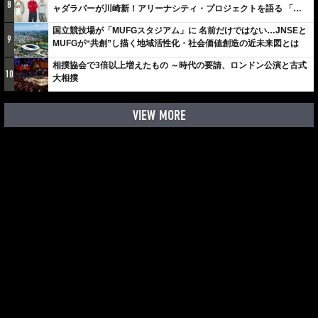
8
ャダラパーが川崎新！アリーナシティ・プロジェクトを語る 「楽
しみでしかないでしょ。川崎は、ずっと成長曲線だから」
国立競技場が「MUFGスタジアム」に 名前だけではない…JNSEと
9
MUFGが“共創”し描く地域活性化・社会価値創造の近未来図とは
相撲協会で3倍以上増えたもの ～時代の要請、ロンドン公演と古式
10
大相撲
VIEW MORE