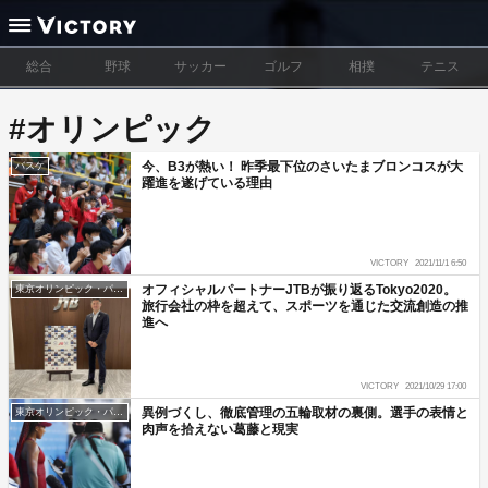
総合
野球
サッカー
ゴルフ
相撲
テニス
#オリンピック
今、B3が熱い！ 昨季最下位のさいたまブロンコスが大
バスケ
躍進を遂げている理由
VICTORY
2021/11/1 6:50
オフィシャルパートナーJTBが振り返るTokyo2020。
東京オリンピック・パラリンピック
旅行会社の枠を超えて、スポーツを通じた交流創造の推
進へ
VICTORY
2021/10/29 17:00
異例づくし、徹底管理の五輪取材の裏側。選手の表情と
東京オリンピック・パラリンピック
肉声を拾えない葛藤と現実