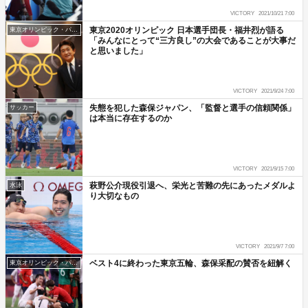
VICTORY
2021/10/21 7:00
東京2020オリンピック 日本選手団長・福井烈が語る
東京オリンピック・パラリンピック
「みんなにとって“三方良し”の大会であることが大事だ
と思いました」
VICTORY
2021/9/24 7:00
失態を犯した森保ジャパン、「監督と選手の信頼関係」
サッカー
は本当に存在するのか
VICTORY
2021/9/15 7:00
萩野公介現役引退へ、栄光と苦難の先にあったメダルよ
水泳
り大切なもの
VICTORY
2021/9/7 7:00
ベスト4に終わった東京五輪、森保采配の賛否を紐解く
東京オリンピック・パラリンピック