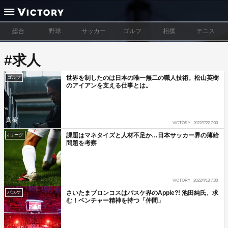
総合
野球
サッカー
ゴルフ
相撲
テニス
#求人
世界を制したのは日本の唯一無二の職人技術。松山英樹
ゴルフ
のアイアンを支える仕事とは。
VICTORY
2022/7/22 7:00
課題はマネタイズと人材不足か…日本サッカー界の薄給
Jリーグ
問題を考察
VICTORY
2022/4/13 7:00
さいたまブロンコスはバスケ界のApple?! 池田純氏、求
バスケ
む！ベンチャー精神を持つ「仲間」