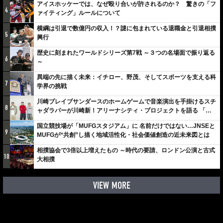
アイスホッケーでは、なぜ殴り合いが許されるのか？ 驚きの「フ
4
ァイティング」ルールについて
横綱は引退で数億円の収入！？謎に包まれている退職金と引退相撲
5
興行
歴史に刻まれたワールドシリーズ第7戦 ～３つの名場面で振り返る
6
～
異端の先に描く未来：イチロー、野茂、そしてスポーツを支える科
7
学界の挑戦
川崎ブレイブサンダースのホームゲームで音楽演出を手掛けるスチ
8
ャダラパーが川崎新！アリーナシティ・プロジェクトを語る 「楽
しみでしかないでしょ。川崎は、ずっと成長曲線だから」
国立競技場が「MUFGスタジアム」に 名前だけではない…JNSEと
9
MUFGが“共創”し描く地域活性化・社会価値創造の近未来図とは
相撲協会で3倍以上増えたもの ～時代の要請、ロンドン公演と古式
10
大相撲
VIEW MORE