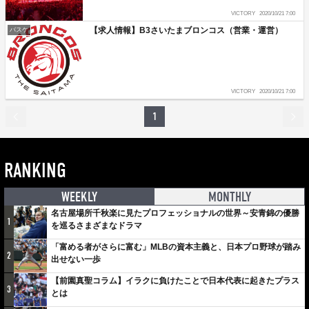
VICTORY
2020/10/21 7:00
【求人情報】B3さいたまブロンコス（営業・運営）
バスケ
VICTORY
2020/10/21 7:00
1
RANKING
WEEKLY
MONTHLY
名古屋場所千秋楽に見たプロフェッショナルの世界～安青錦の優勝
1
を巡るさまざまなドラマ
「富める者がさらに富む」MLBの資本主義と、日本プロ野球が踏み
2
出せない一歩
【前園真聖コラム】イラクに負けたことで日本代表に起きたプラス
3
とは