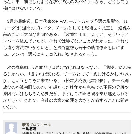
らない中、前述したような攻守の負のスパイラルから、どうしても
抜け出せないでいる。
3月の最終週、日本代表のFIFAワールドカップ予選の影響で、J1
リーグは1週間のブレイク。チームとしても戦術面を見直し、連係を
高めていく大切な期間である。「攻撃で圧倒しようと、そういうメ
ンバーを組んでいたが、それでは勝てないことがわかった。それな
ら違う方法でいかないと」と渋谷監督も若干の軌道修正を口にす
る。メンバー選考にもテコ入れがなされるだろう。
次の鹿島戦、5連敗だけは避けなければならない。「我慢。踏ん張
るしかない。1勝すれば変わる。チームとして一皮むけるかむけない
か、というところに来ている」（松本大樹強化本部長）。チーム編
成なのか戦術面なのか、好調だった昨年から急転での不振の分析や
原因究明はもちろん必要だが、まずはこの正念場を乗り越えられる
かどうか。それが、今後の大宮の命運を大きく左右することは間違
いない。
著者プロフィール
土地将靖
埼玉県浦和市（現さいたま市）出身。93年、試合速報テレホンサ