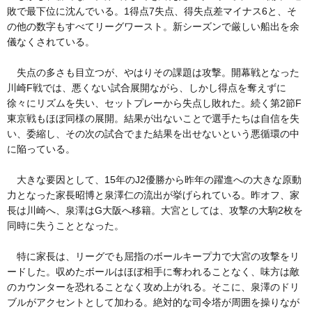
敗で最下位に沈んでいる。1得点7失点、得失点差マイナス6と、そ
の他の数字もすべてリーグワースト。新シーズンで厳しい船出を余
儀なくされている。
失点の多さも目立つが、やはりその課題は攻撃。開幕戦となった
川崎F戦では、悪くない試合展開ながら、しかし得点を奪えずに
徐々にリズムを失い、セットプレーから失点し敗れた。続く第2節F
東京戦もほぼ同様の展開。結果が出ないことで選手たちは自信を失
い、委縮し、その次の試合でまた結果を出せないという悪循環の中
に陥っている。
大きな要因として、15年のJ2優勝から昨年の躍進への大きな原動
力となった家長昭博と泉澤仁の流出が挙げられている。昨オフ、家
長は川崎へ、泉澤はG大阪へ移籍。大宮としては、攻撃の大駒2枚を
同時に失うこととなった。
特に家長は、リーグでも屈指のボールキープ力で大宮の攻撃をリ
ードした。収めたボールはほぼ相手に奪われることなく、味方は敵
のカウンターを恐れることなく攻め上がれる。そこに、泉澤のドリ
ブルがアクセントとして加わる。絶対的な司令塔が周囲を操りなが