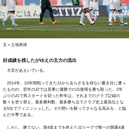
文＝土地将靖
好成績を残したがゆえの主力の流出
大宮があえいでいる。
2014年、10年間戦ってきたJ1から去らざるを得ない憂き目に遭っ
たものの、翌年のJ2では見事に優勝でのJ1復帰を勝ち取った。2年
ぶりのJ1で再スタートを切った昨年は、それまでのクラブ記録の
数々を塗り替え、最多勝利数、最多勝ち点でクラブ史上最高位とな
る5位でフィニッシュした。その勢いを駆ってさらなる高みを、と臨
んだ今季である。
しかし、勝てない。第4節までを終えたJ1リーグで唯一の開幕4連