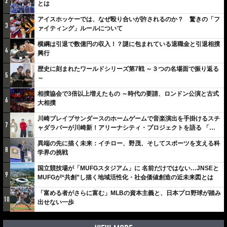
2
とは
アイスホッケーでは、なぜ殴り合いが許されるのか？ 驚きの「フ
3
ァイティング」ルールについて
横綱は引退で数億円の収入！？謎に包まれている退職金と引退相撲
4
興行
歴史に刻まれたワールドシリーズ第7戦 ～３つの名場面で振り返る
5
～
相撲協会で3倍以上増えたもの ～時代の要請、ロンドン公演と古式
6
大相撲
川崎ブレイブサンダースのホームゲームで音楽演出を手掛けるスチ
7
ャダラパーが川崎新！アリーナシティ・プロジェクトを語る 「楽
しみでしかないでしょ。川崎は、ずっと成長曲線だから」
異端の先に描く未来：イチロー、野茂、そしてスポーツを支える科
8
学界の挑戦
国立競技場が「MUFGスタジアム」に 名前だけではない…JNSEと
9
MUFGが“共創”し描く地域活性化・社会価値創造の近未来図とは
「富める者がさらに富む」MLBの資本主義と、日本プロ野球が踏み
10
出せない一歩