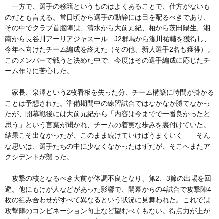
一方で、選手の移籍というものはよくあることで、仕方がないも
のだとも言える。常日頃から選手の動静には目を配るべきであり、
その中でクラブ首脳陣は、清水から大前元紀、柏から茨田陽生、湘
南から長谷川アーリアジャスール、J2群馬から瀬川祐輔を獲得し、
今年へ向けたチーム編成を終えた（その他、新人選手2名も獲得）。
このメンバーで戦うと決めた中で、今度はその選手編成に応じたチ
ーム作りに苦心した。
家長、泉澤という2枚看板を失った分、チーム構築に時間が掛かる
ことは予想された。準備期間中の練習試合ではなかなか勝てなかっ
たが、開幕戦後には大前元紀から「内容は今までで一番良かったと
思う」という言葉が聞かれ、チームの着実な歩みを裏付けていた。
結果こそ出なかったが、このまま続けていけばうまくいく――そん
な思いは、選手たちの中に少なくなかったはずだが、そこへまたア
クシデントが襲った。
攻撃の核となるべき大前が体調不良となり、第2、3節の出場を回
避。他にもけが人などがあった影響で、開幕からの4試合で攻撃陣4
枚の組み合わせがすべて異なるという状況に見舞われた。これでは
攻撃陣のコンビネーション向上など望むべくもない。得点力が上が