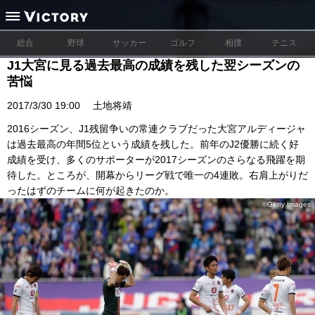
総合
野球
サッカー
ゴルフ
相撲
テニス
J1大宮に見る過去最高の成績を残した翌シーズンの
苦悩
2017/3/30 19:00
土地将靖
2016シーズン、J1残留争いの常連クラブだった大宮アルディージャ
は過去最高の年間5位という成績を残した。前年のJ2優勝に続く好
成績を受け、多くのサポーターが2017シーズンのさらなる飛躍を期
待した。ところが、開幕からリーグ戦で唯一の4連敗。右肩上がりだ
ったはずのチームに何が起きたのか。
©Getty Images