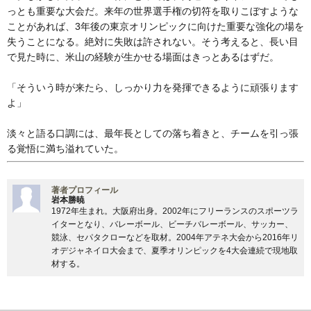
っとも重要な大会だ。来年の世界選手権の切符を取りこぼすような
ことがあれば、3年後の東京オリンピックに向けた重要な強化の場を
失うことになる。絶対に失敗は許されない。そう考えると、長い目
で見た時に、米山の経験が生かせる場面はきっとあるはずだ。
「そういう時が来たら、しっかり力を発揮できるように頑張ります
よ」
淡々と語る口調には、最年長としての落ち着きと、チームを引っ張
る覚悟に満ち溢れていた。
著者プロフィール
岩本勝暁
1972年生まれ。大阪府出身。2002年にフリーランスのスポーツラ
イターとなり、バレーボール、ビーチバレーボール、サッカー、
競泳、セパタクローなどを取材。2004年アテネ大会から2016年リ
オデジャネイロ大会まで、夏季オリンピックを4大会連続で現地取
材する。