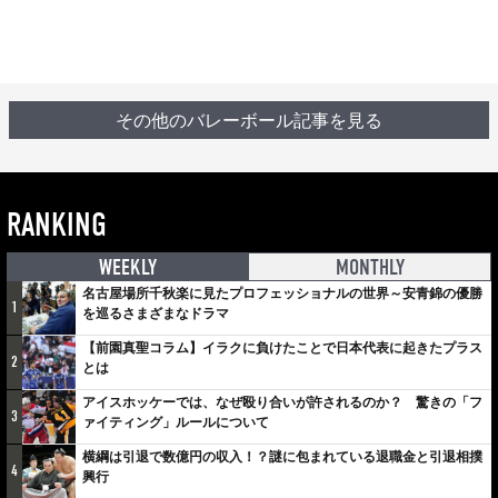
その他のバレーボール記事を見る
RANKING
WEEKLY
MONTHLY
名古屋場所千秋楽に見たプロフェッショナルの世界～安青錦の優勝
1
を巡るさまざまなドラマ
【前園真聖コラム】イラクに負けたことで日本代表に起きたプラス
2
とは
アイスホッケーでは、なぜ殴り合いが許されるのか？ 驚きの「フ
3
ァイティング」ルールについて
横綱は引退で数億円の収入！？謎に包まれている退職金と引退相撲
4
興行