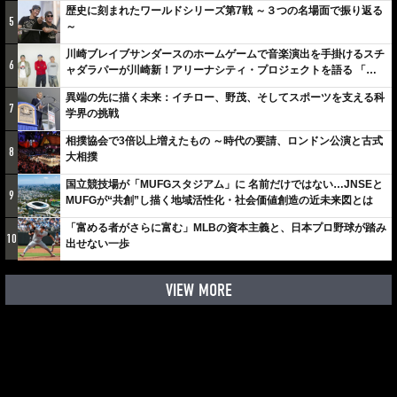
歴史に刻まれたワールドシリーズ第7戦 ～３つの名場面で振り返る
5
～
川崎ブレイブサンダースのホームゲームで音楽演出を手掛けるスチ
6
ャダラパーが川崎新！アリーナシティ・プロジェクトを語る 「楽
しみでしかないでしょ。川崎は、ずっと成長曲線だから」
異端の先に描く未来：イチロー、野茂、そしてスポーツを支える科
7
学界の挑戦
相撲協会で3倍以上増えたもの ～時代の要請、ロンドン公演と古式
8
大相撲
国立競技場が「MUFGスタジアム」に 名前だけではない…JNSEと
9
MUFGが“共創”し描く地域活性化・社会価値創造の近未来図とは
「富める者がさらに富む」MLBの資本主義と、日本プロ野球が踏み
10
出せない一歩
VIEW MORE