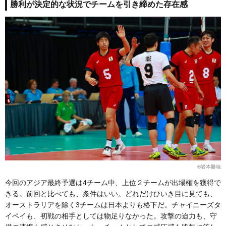
勝利が決定的な状況でチームを引き締めた存在感
©岩本勝暁
今回のアジア最終予選は4チーム中、上位２チームが出場権を獲得で
きる。前回と比べても、条件はいい。どれだけひいき目に見ても、
オーストラリアを除く3チームは日本よりも格下だ。チャイニーズタ
イペイも、初戦の相手としては物足りなかった。攻撃の迫力も、守