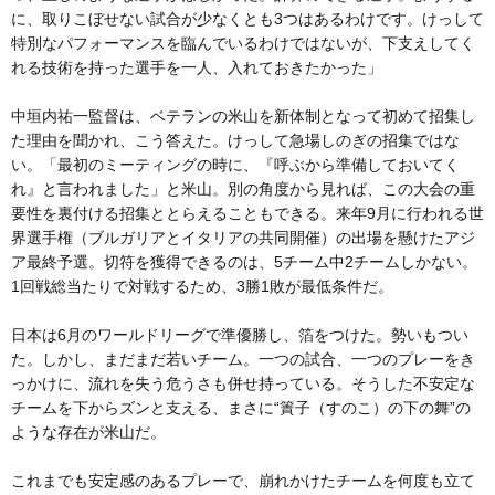
に、取りこぼせない試合が少なくとも3つはあるわけです。けっして
特別なパフォーマンスを臨んでいるわけではないが、下支えしてく
れる技術を持った選手を一人、入れておきたかった」
中垣内祐一監督は、ベテランの米山を新体制となって初めて招集し
た理由を聞かれ、こう答えた。けっして急場しのぎの招集ではな
い。「最初のミーティングの時に、『呼ぶから準備しておいてく
れ』と言われました」と米山。別の角度から見れば、この大会の重
要性を裏付ける招集ととらえることもできる。来年9月に行われる世
界選手権（ブルガリアとイタリアの共同開催）の出場を懸けたアジ
ア最終予選。切符を獲得できるのは、5チーム中2チームしかない。
1回戦総当たりで対戦するため、3勝1敗が最低条件だ。
日本は6月のワールドリーグで準優勝し、箔をつけた。勢いもつい
た。しかし、まだまだ若いチーム。一つの試合、一つのプレーをき
っかけに、流れを失う危うさも併せ持っている。そうした不安定な
チームを下からズンと支える、まさに“簀子（すのこ）の下の舞”の
ような存在が米山だ。
これまでも安定感のあるプレーで、崩れかけたチームを何度も立て