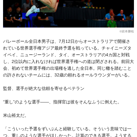
©岩本勝暁
バレーボール全日本男子は、7月12日からオーストラリアで開催さ
れている世界選手権アジア最終予選を戦っている。チャイニーズタ
イペイ、ニュージーランド、タイ、オーストラリアの4カ国と対戦
し、2位以内に入れなければ世界選手権への道は閉ざされる。前回大
会、初めて世界選手権の出場権を逃した全日本。同じ轍を踏むこと
の許されないチームには、32歳の頼れるオールラウンダーがいる。
監督、選手が絶大な信頼を寄せるベテラン
“重し”のような選手——、指揮官は彼をそんなふうに例えた。
米山裕太だ。
「こういった予選をずいぶんと経験している。そういう意味では一
つ、重しのような選手がほしかった。計算のできる選手。ようする