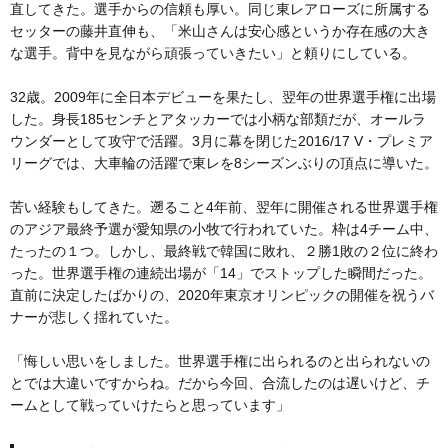
直してきた。選手からの信頼も厚い。同じ東レアローズに所属する
セッターの藤井直伸も、「米山さんは安心感というか存在感の大き
な選手。背中を見ながら頑張っていきたい」と頼りにしている。
32歳。2009年に全日本デビューを果たし、翌年の世界選手権に出場
した。身長185センチとアタッカーでは小柄な部類だが、オールラ
ウンダーとして攻守で活躍。3月に幕を閉じた2016/17 V・プレミア
リーグでは、大車輪の活躍で東レを8シーズンぶりの頂点に導いた。
苦い経験もしてきた。遡ること4年前、翌年に開催される世界選手権
のアジア最終予選が愛知県の小牧で行われていた。枠は4チーム中、
たったの１つ。しかし、最終戦で韓国に敗れ、２勝1敗の２位に終わ
った。世界選手権の連続出場が「14」でストップした瞬間だった。
直前に決定したばかりの、2020年東京オリンピックの開催を祝うバ
ナーが悲しく揺れていた。
「悔しい思いをしました。世界選手権に出られるのと出られないの
とでは大違いですからね。だから今回、合流したのは遅いけど、チ
ームとして戦っていけたらと思っています」