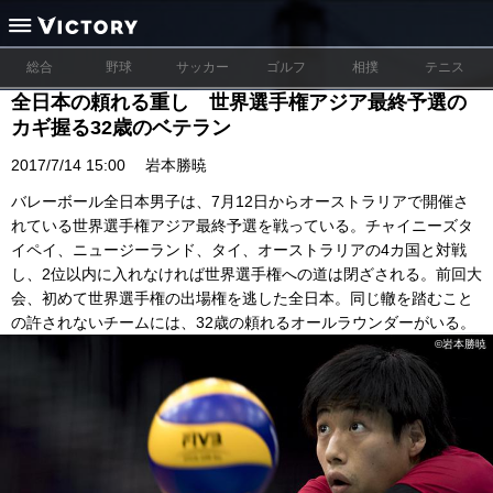
総合
野球
サッカー
ゴルフ
相撲
テニス
全日本の頼れる重し 世界選手権アジア最終予選の
カギ握る32歳のベテラン
2017/7/14 15:00
岩本勝暁
バレーボール全日本男子は、7月12日からオーストラリアで開催さ
れている世界選手権アジア最終予選を戦っている。チャイニーズタ
イペイ、ニュージーランド、タイ、オーストラリアの4カ国と対戦
し、2位以内に入れなければ世界選手権への道は閉ざされる。前回大
会、初めて世界選手権の出場権を逃した全日本。同じ轍を踏むこと
の許されないチームには、32歳の頼れるオールラウンダーがいる。
©岩本勝暁