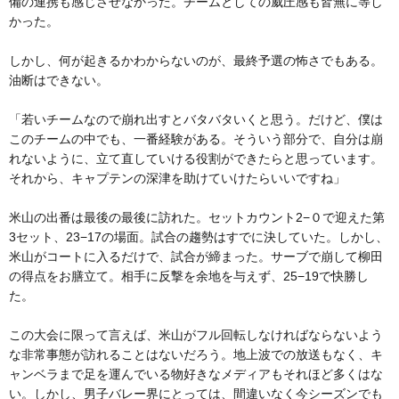
備の連携も感じさせなかった。チームとしての威圧感も皆無に等し
かった。
しかし、何が起きるかわからないのが、最終予選の怖さでもある。
油断はできない。
「若いチームなので崩れ出すとバタバタいくと思う。だけど、僕は
このチームの中でも、一番経験がある。そういう部分で、自分は崩
れないように、立て直していける役割ができたらと思っています。
それから、キャプテンの深津を助けていけたらいいですね」
米山の出番は最後の最後に訪れた。セットカウント2−０で迎えた第
3セット、23−17の場面。試合の趨勢はすでに決していた。しかし、
米山がコートに入るだけで、試合が締まった。サーブで崩して柳田
の得点をお膳立て。相手に反撃を余地を与えず、25−19で快勝し
た。
この大会に限って言えば、米山がフル回転しなければならないよう
な非常事態が訪れることはないだろう。地上波での放送もなく、キ
ャンベラまで足を運んでいる物好きなメディアもそれほど多くはな
い。しかし、男子バレー界にとっては、間違いなく今シーズンでも