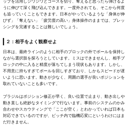
ップを活用しジワジワとコースを切り、奪えると思ったら弾けるよ
うに伸びて深く飛び込んできます。一度外されても、そこから何度
も追っていくこともできます。日本がやっているような「身体が伸
びず」「奪えない」「疲労度の高い」身体操作のままでは、プレッ
シングを完遂することは難しいでしょう。
２：相手をよく観察せよ
日本は、最終ラインのように相手のブロックの外でボールを保持し
ながら選択肢を探ろうとしています。ミスはできませんし、相手ブ
ロックの中に入ると精度が落ちてしまう現状もあります。しかし、
不用意に持ちすぎてボールを回しすぎており、しかもスピードが遅
いように思います。動きが少なく、周囲の選手が良いポジションを
取れていないことも多いです。
ブラジルはポジション修正が早く、良い位置で止まり、動き出しや
動き直しも絶妙なタイミングで行ないます。事前のシステムのかみ
合わせやスカウティングで「ここが空く」とわかっていれば日本も
対応できているのですが、ピッチ内で臨機応変にというわけにはま
だ行きません。