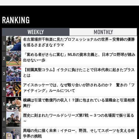
RANKING
WEEKLY
MONTHLY
名古屋場所千秋楽に見たプロフェッショナルの世界～安青錦の優勝
1
を巡るさまざまなドラマ
「富める者がさらに富む」MLBの資本主義と、日本プロ野球が踏み
2
出せない一歩
【前園真聖コラム】イラクに負けたことで日本代表に起きたプラス
3
とは
アイスホッケーでは、なぜ殴り合いが許されるのか？ 驚きの「フ
4
ァイティング」ルールについて
横綱は引退で数億円の収入！？謎に包まれている退職金と引退相撲
5
興行
歴史に刻まれたワールドシリーズ第7戦 ～３つの名場面で振り返る
6
～
異端の先に描く未来：イチロー、野茂、そしてスポーツを支える科
7
学界の挑戦