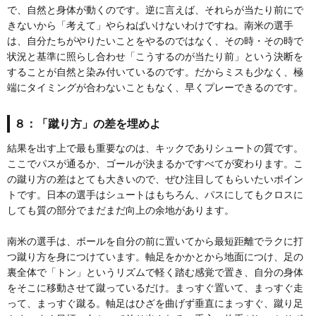
で、自然と身体が動くのです。逆に言えば、それらが当たり前にで
きないから「考えて」やらねばいけないわけですね。南米の選手
は、自分たちがやりたいことをやるのではなく、その時・その時で
状況と基準に照らし合わせ「こうするのが当たり前」という決断を
することが自然と染み付いているのです。だからミスも少なく、極
端にタイミングが合わないこともなく、早くプレーできるのです。
８：「蹴り方」の差を埋めよ
結果を出す上で最も重要なのは、キックでありシュートの質です。
ここでパスが通るか、ゴールが決まるかですべてが変わります。こ
の蹴り方の差はとても大きいので、ぜひ注目してもらいたいポイン
トです。日本の選手はシュートはもちろん、パスにしてもクロスに
しても質の部分でまだまだ向上の余地があります。
南米の選手は、ボールを自分の前に置いてから最短距離でラクに打
つ蹴り方を身につけています。軸足をかかとから地面につけ、足の
裏全体で「トン」というリズムで軽く踏む感覚で置き、自分の身体
をそこに移動させて蹴っているだけ。まっすぐ置いて、まっすぐ走
って、まっすぐ蹴る。軸足はひざを曲げず垂直にまっすぐ、蹴り足