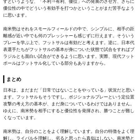
すというような、「不利⇒有利、優位」への発展のさせ方、さらに
優位性の中でどういう有効手を打つかということがまだ苦手なよう
に思います。
南米勢はそれをスモールフィールドの中で、シンプルに、相手の距
離感が近い中でも何のプレッシャーも感じずに行えます。そういう
プレーを学ぶ上で、フットサルは有効だと考えます。逆に、日本代
表選手たちがフットサルの基本が身についた状態で試合をすればブ
ラジルとも面白い試合ができるように思います。実際、現代フット
ボールはフットサル化している部分もありますから。
まとめ
日本は、まだまだ「日常ではないことをやっている」状況だと思い
ます。フットサルもそうですし、ポジショナルプレーという定位置
攻撃の考え方の基本が、まだ身についているわけではありません。
ゆえに、南米勢を相手にすると優位性を発揮され、勝つことが難し
くなっています。
南米勢は、自分のことをよく理解しています。自分の特徴をよく理
解し、ライバルを理解し、劣ると思ったら真似はしない。南米勢と