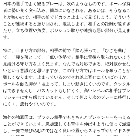
日本の選手でよく観るプレーは、次のようなものです。ボール保持
者に勢い良く突っ込み、簡単にいなされる。あるいは、そうなるこ
とが怖いので、相手の前でドカッと止まって見てしまう。そういう
ことが連続すると振り回され、混乱します。相手との距離が遠すぎ
たり、立ち位置や角度、ポジション取りや連携も悪い部分が見えま
す。
特に、止まり方の部分。相手の前で「踏ん張って」「ひざを曲げ
て」「腰を落として」「低い体勢で」相手に背後を取られないよう
見続ける守り方をよく見ます。なんでも対応できる、絶対抜かせな
いという意識だと思いますが、この守り方ではボールを奪うことが
難しくなります。止まっているのでそれ以上寄せにくいばかりか、
ボールを触る脚が「埋まって」しまい動きにくいのです。タックル
はできませんし、パスカットもしにくく、高いレベルの相手はプレ
ッシャーにすら感じていません。そして何より次のプレーに移行し
にくく、疲れやすいのです。
海外の強豪国は、ブラジル相手でもきちんとプレッシャーを与える
ことができています。急加速しても背中を伸ばすように使って減速
し、一発で飛び込むのではなく良い位置からスキップやサイドステ