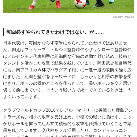
©Getty Images
毎回必ずやられてきたわけではない、が……
日本代表は、毎回かならず南米にやられていたわけではありませ
ん。例えばフィリップ・トルシエ監督時代やザッケローニ監督時代
はアルゼンチン代表相手に組織的な守備の連動で封じ込め、技術と
タレントを活かした攻撃で結果を残しています。岡田武史監督時代
にも、南アフリカＷ杯でパラグアイ相手に一進一退の攻防を繰り広
げました。組織と堅守をキーワードに、しっかりと相手の攻撃を受
けきり、ボールの収めどころを作った上で、長いボールを交え思い
切って前に出ていく。そういう戦い方で統一できているときは、う
まくいっています。
クラブワールドカップ2016でレアル・マドリーに善戦した鹿島アン
トラーズも、相手の攻撃を受け止め、中盤での戦いに負けず、しっ
かりボールを握って組み立て積極的な攻撃を仕掛けていくことで結
果を残しています。交代枠をフル活用したり、コンディショニン
グ、フィジカル、メンタルまで含め相手と同等以上になっている条