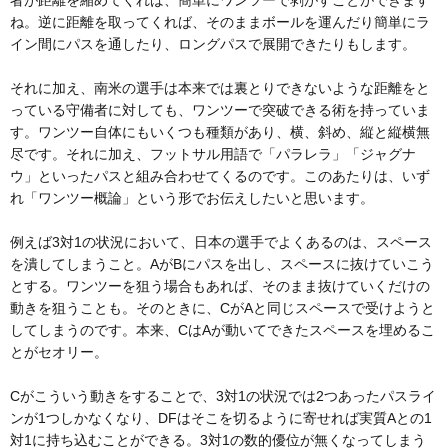
ね。逆に距離を取ってくれば、そのままボールを運んだり簡単にラ
イン間にパスを通したり、ロングパスで展開できたりもします。
それに加え、南米の選手は本来では裏とりできないような距離をと
っている守備者に対しても、ワンツーで突破できる術を持っていま
す。ワンツー自体にもいくつも種類があり、横、斜め、縦と縦横無
尽です。それに加え、フットサル用語で「パラレラ」「ジャグナ
ウ」といったパスと組み合わせてくるのです。このあたりは、いず
れ「ワンツー概論」という形でお伝えしたいと思います。
例えば3対1の状況において、日本の選手でよくあるのは、スペース
を潰してしまうこと。AがBにパスを出し、スペースに抜けていこう
とする。ワンツーを狙う場合もあれば、そのまま抜けていくだけの
動きを狙うことも。そのときに、CがAと同じスペースで受けようと
してしまうのです。本来、CはAが動いてできたスペースを埋めるこ
とがセオリー。
Cがこういう動きをすることで、3対1の状況では2つあったパスライ
ンが1つしかなくなり、DFはそこを切るように寄せれば実質Aとの1
対1に持ち込むことができる。3対1の数的優位が無くなってしまう