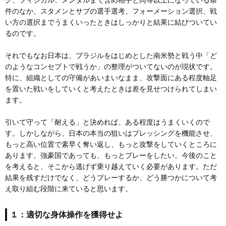
件のなか、スタメンとサブの選手選考、フォーメーション選択、戦
い方の選択までうまくいったときはしっかりと結果に結びついてい
るのです。
それでもなお日本は、ブラジルをはじめとした南米勢と戦う中「ど
のようなコンセプトで戦うか」の整理がついてないのが現状です。
特に、組織としての守備があいまいなまま、攻撃面にある程度軸足
を置いた戦いをしていくと考えたときは差を見せつけられてしまい
ます。
引いて守って「耐える」と決めれば、ある程度はうまくいくので
す。しかしながら、日本の本当の狙いはプレッシングを機能させ、
もっと高い位置で素早く奪い返し、もっと攻撃をしていくところに
あります。強豪国であっても、もっとプレーをしたい。今後のこと
を考えると、そこから逃げず乗り越えていく必要があります。ただ
結果を残すだけでなく、どうプレーするか、どう勝つかについて考
え取り組む段階に来ていると思います。
１：適切な身体操作を獲得せよ