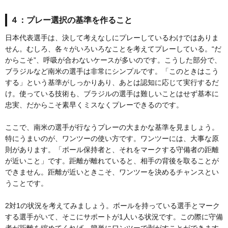
４：プレー選択の基準を作ること
日本代表選手は、決して考えなしにプレーしているわけではありま
せん。むしろ、各々がいろいろなことを考えてプレーしている。“だ
からこそ”、呼吸が合わないケースが多いのです。こうした部分で、
ブラジルなど南米の選手は非常にシンプルです。「このときはこう
する」という基準がしっかりあり、あとは認知に応じて実行するだ
け。使っている技術も、ブラジルの選手は難しいことはせず基本に
忠実、だからこそ素早くミスなくプレーできるのです。
ここで、南米の選手が行なうプレーの大まかな基準を見ましょう。
特にうまいのが、ワンツーの使い方です。ワンツーには、大事な原
則があります。「ボール保持者と、それをマークする守備者の距離
が近いこと」です。距離が離れていると、相手の背後を取ることが
できません。距離が近いときこそ、ワンツーを決めるチャンスとい
うことです。
2対1の状況を考えてみましょう。ボールを持っている選手とマーク
する選手がいて、そこにサポートが1人いる状況です。この際に守備
者が距離を縮めてくれば、簡単にワンツーで剥がすことができます