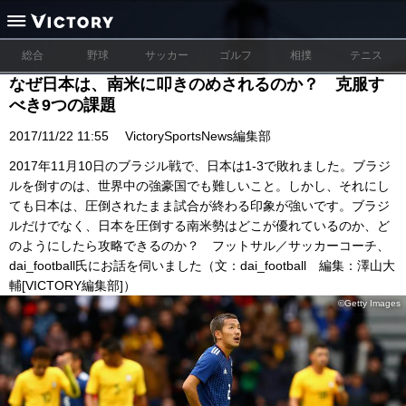
総合
野球
サッカー
ゴルフ
相撲
テニス
なぜ日本は、南米に叩きのめされるのか？ 克服す
べき9つの課題
2017/11/22 11:55
VictorySportsNews編集部
2017年11月10日のブラジル戦で、日本は1-3で敗れました。ブラジ
ルを倒すのは、世界中の強豪国でも難しいこと。しかし、それにし
ても日本は、圧倒されたまま試合が終わる印象が強いです。ブラジ
ルだけでなく、日本を圧倒する南米勢はどこが優れているのか、ど
のようにしたら攻略できるのか？ フットサル／サッカーコーチ、
dai_football氏にお話を伺いました（文：dai_football 編集：澤山大
輔[VICTORY編集部]）
©Getty Images