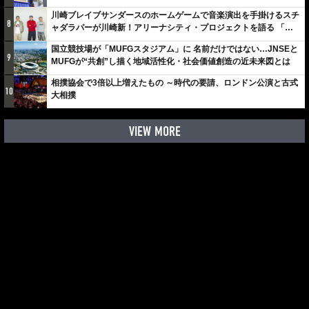
川崎ブレイブサンダースのホームゲームで音楽演出を手掛けるスチ
8
ャダラパーが川崎新！アリーナシティ・プロジェクトを語る 「楽
しみでしかないでしょ。川崎は、ずっと成長曲線だから」
国立競技場が「MUFGスタジアム」に 名前だけではない…JNSEと
9
MUFGが“共創”し描く地域活性化・社会価値創造の近未来図とは
相撲協会で3倍以上増えたもの ～時代の要請、ロンドン公演と古式
10
大相撲
VIEW MORE