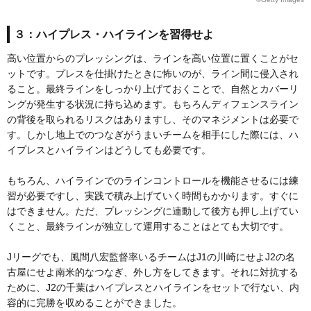
３：ハイプレス・ハイラインを習得せよ
高い位置からのプレッシングは、ラインを高い位置に置くことがセ
ットです。プレスを仕掛けたときに怖いのが、ライン間に侵入され
ること。最終ラインをしっかり上げておくことで、自然とカバーリ
ングが発生する状況に持ち込めます。もちろんディフェンスライン
の背後を取られるリスクはありますし、そのマネジメントは必要で
す。しかし地上でのつなぎがうまいチームを相手にした際には、ハ
イプレスとハイラインはどうしても必要です。
もちろん、ハイラインでのラインコントロールを機能させるには練
習が必要ですし、実践で積み上げていく時間もかかります。すぐに
はできません。ただ、プレッシングに連動して後方も押し上げてい
くこと、最終ラインが独立して運用することはとても大切です。
Jリーグでも、風間八宏監督率いるチームはJ1の川崎にせよJ2の名
古屋にせよ南米的なつなぎ、外し方をしてきます。それに対抗する
ために、J2の千葉はハイプレスとハイラインをセットで行ない、内
容的に完勝を収めることができました。