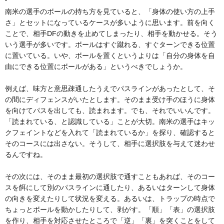
南米の選手のボールの持ち方を見ていると、「身体の使い方の上手
さ」とセットになっているケースが多いように思います。前を向く
ことで、相手DFの動きを止めてしまったり、相手を動かせる。そう
いう選手が多いです。ボールはすぐ蹴れる、すぐターンできる位置
に置いている。いや、ボールを置くというよりは「自分の身体を自
由にできる位置にボールがある」というべきでしょうか。
例えば、味方と意思疎通したうえでパスラインがあったとして、そ
の間にディフェンスがいたとします。そのまま受け手のほうに身体
を向けてパスを出しても、読まれます。でも、それでいいんです。
「読まれている、と認識している」ことが大切。南米の選手はキッ
クフェイントなどを入れて「読まれているか」を探り、確認すると
そのコースには出さない。そうして、相手に選択肢を与えて迷わせ
るんですね。
その次には、そのまま最初の選択肢で通すこともあれば、そのコー
スを餌にして別のパスラインに通したり、あるいはターンして身体
の向きを変えたりして状況を変える。あるいは、トラップの時点で
ちょっとボールを動かしたりして、剥がす。「順」「表」の選択肢
を作り、相手を対応させたところで「逆」「裏」を突くことをして