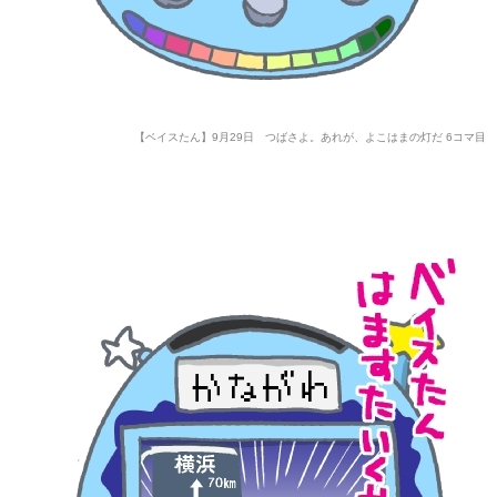
【ベイスたん】9月29日 つばさよ。あれが、よこはまの灯だ 6コマ目