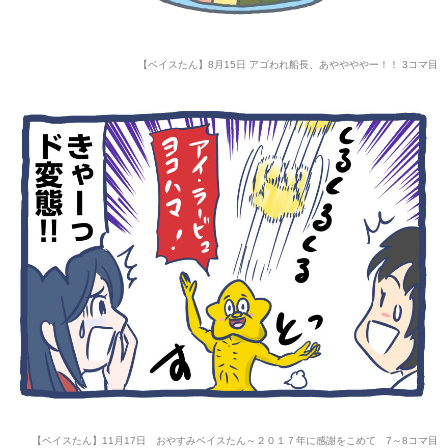
【ベイスたん】8月15日 アゴわれ船長、あややややー！！ 3コマ目
【ベイスたん】11月17日 おやすみベイスたん～２０１７年に感謝をこめて 7～8コマ目