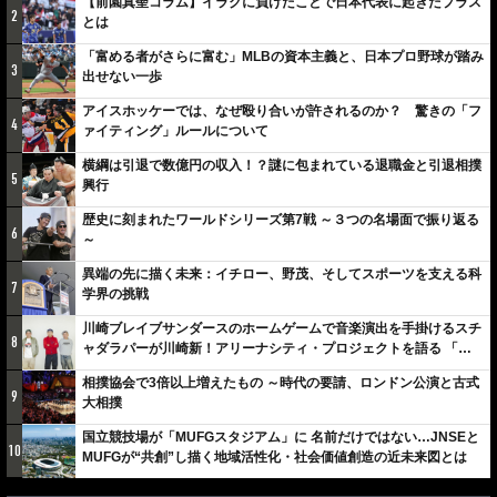
【前園真聖コラム】イラクに負けたことで日本代表に起きたプラス
2
とは
「富める者がさらに富む」MLBの資本主義と、日本プロ野球が踏み
3
出せない一歩
アイスホッケーでは、なぜ殴り合いが許されるのか？ 驚きの「フ
4
ァイティング」ルールについて
横綱は引退で数億円の収入！？謎に包まれている退職金と引退相撲
5
興行
歴史に刻まれたワールドシリーズ第7戦 ～３つの名場面で振り返る
6
～
異端の先に描く未来：イチロー、野茂、そしてスポーツを支える科
7
学界の挑戦
川崎ブレイブサンダースのホームゲームで音楽演出を手掛けるスチ
8
ャダラパーが川崎新！アリーナシティ・プロジェクトを語る 「楽
しみでしかないでしょ。川崎は、ずっと成長曲線だから」
相撲協会で3倍以上増えたもの ～時代の要請、ロンドン公演と古式
9
大相撲
国立競技場が「MUFGスタジアム」に 名前だけではない…JNSEと
10
MUFGが“共創”し描く地域活性化・社会価値創造の近未来図とは