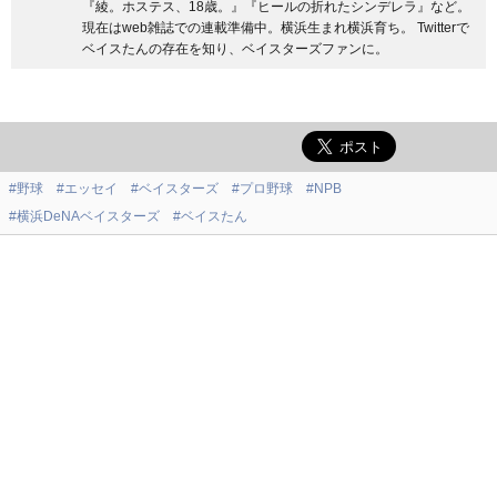
『綾。ホステス、18歳。』『ヒールの折れたシンデレラ』など。
現在はweb雑誌での連載準備中。横浜生まれ横浜育ち。 Twitterで
ベイスたんの存在を知り、ベイスターズファンに。
#野球
#エッセイ
#ベイスターズ
#プロ野球
#NPB
#横浜DeNAベイスターズ
#ベイスたん