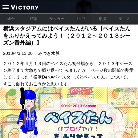
総合
野球
サッカー
ゴルフ
相撲
テニス
横浜スタジアムにはベイスたんがいる【ベイスたん
をふりかえってみよう！（２０１２～２０１３シー
ズン番外編）】
2018/4/3 13:00
みづき水脈
２０１２年４月１３日のベイスたん初登場から、２０１３年シーズ
ン終了まで大急ぎで振り返って みましたが、ページ数の関係で割愛
してしまった「横浜DeNAベイスターズとベイスたん」について、
すこし触れておこうかと思います。
©みづき水脈