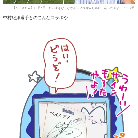
【ベイスたん】10月6日 だいすきな、なかむらノリせんしゅに、あったやよ！７コマ目
中村紀洋選手とのこんなコラボや……