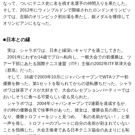
なって、ついにテニス史に名を残す名選手の仲間入りを果たした。
そして、2012年にウィンブルドンで開催されたロンドンオリンピッ
クでは、念願のオリンピック初出場を果たし、銀メダルを獲得して
オリンピアンにもなった。
■日本との縁
実は、シャラポワは、日本と縁深いキャリアを過ごしてきた。
2001年にわずか14歳でプロへ転向し、一般大会での初優勝は、ツ
アー下部にあたる国際テニス連盟（ITF）主催の2002年ITF草津大会
（群馬）だった。
そして、16歳で2003年10月にジャパンオープンでWTAツアー初
優勝を飾った。第1セットを取られてからの逆転勝ちだった。シャラ
ポワは抹茶アイスが大好きで、大会のレセプションパーティーでは
おいしそうに食べる可愛らしい姿も見られた。
シャラポワは、2004年ジャパンオープンで2連覇を達成するが、
その時の優勝会見で珍事件があった。彼女は、優勝会見の席につく
なり、優勝トロフィーをジッと見つめ、「私の名前がない！」と第
一声を発し、トロフィーのプレートに自分の名前が刻まれていない
ことを指摘した。大会主催者である日本テニス協会のあまりにも恥