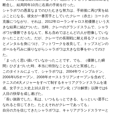
断念し、結局同年10月に右肩の手術を行った。
シャラポワの愚直なまでのひたむきな努力は、手術後に再び実を結
ぶことになる。彼女が一番苦手としていたクレー（赤土）コートの
克服につながり、それは、2012年ローランギャロス初優勝という大
きな結果に結びついた。当時、クレーのグランドスラムで、シャラ
ポワが優勝できるなんて、私も含めてほとんどの人が想像していな
かったことだった。だが、クレーでの長期戦に耐え得るフィジカル
とメンタルを身につけ、フットワークを改良して、トップスピンの
ボールを巧みに操りながらシャラポワは大きな仕事をやってのけ
た。
「まったく思い描いていなかったことです。でも、（優勝した瞬
間）ひざまづいた時、本当に特別なことなんだと実感した」
このタイトルによって、シャラポワは、2004年ウィンブルドン、
2006年USオープン、2008年オーストラリアンオープンを含めて、
テニスの4大メジャーをすべて制するキャリアグランドスラムを達
成。女子テニス史上10人目で、オープン化（プロ解禁）以降では6
人目の快挙を成し遂げた。
「長い旅路でした。私は、いつももっとできる、もっといい選手に
なれると信じてきた。たとえそれがクレーであっても」
自分の力を信じてきたシャラポワは、キャリアグランドスラマーと