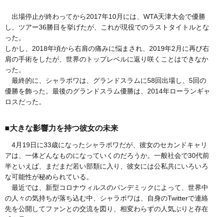
出場停止が終わってから2017年10月には、WTA天津大会で優勝
し、ツアー36勝目を挙げたが、これが現役でのラストタイトルとな
った。
しかし、2018年頃から右肩の痛みに悩まされ、2019年2月に再び右
肩の手術をしたが、世界のトップレベルに返り咲くことはできなか
った。
最終的に、シャラポワは、グランドスラムに58回出場し、5回の
優勝を飾った。最後のグランドスラム優勝は、2014年ローランギャ
ロスだった。
■大きな影響力を持つ彼女の未来
4月19日に33歳になったシャラポワだが、彼女のセカンドキャリ
アは、一体どんなものになっていくのだろうか。一般社会で30代前
半といえば、まだまだ若い部類に入り、彼女には公私共にいろいろ
な可能性が秘められている。
最近では、新型コロナウィルスのパンデミックによって、世界中
の人々の気持ちが落ち込む中、シャラポワは、自身のTwitterで連絡
先を公開してファンとの交流を図り、相変わらずの人気ぶりと存在