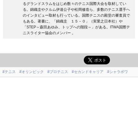
るグランドスラムをはじめ数々のテニス国際大会を取材してい
る。錦織圭やクルム伊達公子や松岡修造ら、多数のテニス選手へ
のインタビュー取材も行っている。国際テニスの殿堂の審査員で
もある。著書に、「錦織圭 １５－０」（実業之日本社）や
「STEP～森田あゆみ、トップへの階段～」がある。ITWA国際テ
ニスライター協会のメンバー 。
#テニス
#オリンピック
#プロテニス
#セカンドキャリア
#シャラポワ