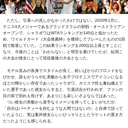
ただし、引退への兆しがなかったわけではない。2020年1月に、
テニス4大メジャーであるグランドスラムの初戦・オーストラリアン
オープンで、シャラポワはWTAランキングが145位と低かったた
め、ワイルドカード（大会推薦枠）を獲得してプレーしたものの1回
戦で敗退していた。この結果ランキングを200位以上落とすことに
なり、今後のことは「わからない」と明言を避けていたが、結局こ
の大会が彼女にとって現役最後の大会となった。
モデル並みの長身でスタイルが良く、眩いばかりのブロンドをな
びかせ、誰もがうらやむ美貌から女子プロテニスでアイコンになる
ほどの輝かしい存在であったシャラポワ。カリスマ性も兼ね備えて
いた選手であった彼女からすると、引退試合が行われず、ファンの
目の前で別れも告げず、あまりにも寂しいさよならではあった。
つい彼女の美貌から派手なイメージを持ってしまいがちだが、
「自分はパーティーを好むような人間ではないの」と自身で語って
いたように、実は案外彼女らしいひっそりとしたラケットの置き方
だったようにも感じられる。