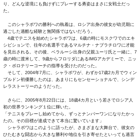
り、どんな逆境にも負けずにプレーする勇姿はまさに女戦士だっ
た。
このシャラポワの勝利への執着は、ロシア出身の彼女が幼児期に
過ごした過酷な経験と無関係ではないだろう。
4歳でテニスを始めたシャラポワは、6歳の時にモスクワでのエキ
シビションで、往年の名選手であるマルチナ・ナブラチロワに才能
を見出される。その後、ベラルーシ出身の父親ユーリ氏と一緒に、7
歳の時に渡米して、9歳からフロリダにあるIMGアカデミーで、ニッ
ク・ボロテリーコーチの指導を受けたのだった。
そして、2004年7月に、シャラポワが、わずか17歳2カ月でウィン
ブルドン初優勝したのは、あまりにもセンセーショナルで、シンデ
レラストーリーのようだった。
さらに、2005年8月22日には、18歳4カ月という若さでロシア人
初の世界ランキング１位に輝いた。
「テニスをプレーし始めてから、ずっとナンバーワンになりたかっ
たの。その目標が達成できて本当に驚いています」
シャラポワはこのように語ったが、さまざまな大舞台で、彼女の
ひたむきな闘志から大きな勝利や地位を引き寄せたといっても過言