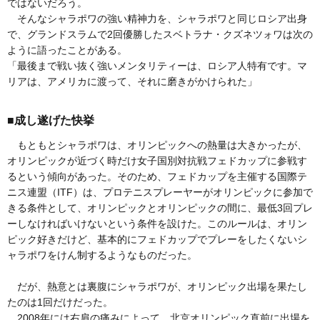
ではないだろう。
そんなシャラポワの強い精神力を、シャラポワと同じロシア出身
で、グランドスラムで2回優勝したスベトラナ・クズネツォワは次の
ように語ったことがある。
「最後まで戦い抜く強いメンタリティーは、ロシア人特有です。マ
リアは、アメリカに渡って、それに磨きがかけられた」
■成し遂げた快挙
もともとシャラポワは、オリンピックへの熱量は大きかったが、
オリンピックが近づく時だけ女子国別対抗戦フェドカップに参戦す
るという傾向があった。そのため、フェドカップを主催する国際テ
ニス連盟（ITF）は、プロテニスプレーヤーがオリンピックに参加で
きる条件として、オリンピックとオリンピックの間に、最低3回プレ
ーしなければいけないという条件を設けた。このルールは、オリン
ピック好きだけど、基本的にフェドカップでプレーをしたくないシ
ャラポワをけん制するようなものだった。
だが、熱意とは裏腹にシャラポワが、オリンピック出場を果たし
たのは1回だけだった。
2008年には右肩の痛みによって、北京オリンピック直前に出場を