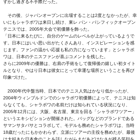
ずかし過ぎる不手際だった。
その後、ジャパンオープンに出場することは2度となかったが、幸
いにもシャラポワは来日し続け、東レ パン・パシフィックオープン
テニスでは、2005年大会で初優勝を飾った。
「日本に来るたびに、自分のゲームのレベルが上がっているようで
す。日本にはいい思い出がたくさんあり、インスピレーションを感
じます。ファンの温かい応援も私の力になっています」とシャラポ
ワは、日本のテニスファンが喜ぶコメントを残した。
さらに2009年の優勝は、右肩の手術をして復帰後の嬉しい初タイト
ルとなり、やはり日本は彼女にとって幸運な場所ということを再び
印象づけた。
2000年代中盤当時、日本でのテニス人気はかなり低かったが、
2004年ウィンブルドンでのシャラポワ初優勝によって、テニスは知
らなくても、シャラポワの名前だけは知られている状況になり、
2005年12月には、大阪、名古屋、東京を回る「シャラポワツアー」
というエキシビションが開催された。バッグなどのブランドである
サマンサタバサとコラボして、モデルも務めたシャラポワは、当時
18歳だったにもかかわらず、立派にツアーの主役を務めたが、最後
は大好きな日本食のことを話しながらまだあどけなさが残る笑顔を