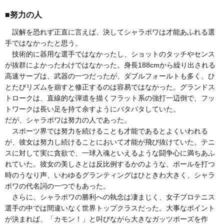
■努力の人
誤解を恐れず正直に言えば、決してシャラポワは才能あふれる選
手ではなかったと思う。
技術的に器用な選手ではなかったし、ショットのタッチやセンス
が抜群によかったわけではなかった。身長188cmから繰り出される
高速サーブは、武器の一つだったが、ダブルフォールトも多く、ひ
とたびリズムを崩すと修正するのは容易ではなかった。グランドス
トロークは、直線的な弾道を描くフラット系の強打一辺倒で、フッ
トワークは長い足を持て余すようにバタバタしていた。
だが、シャラポワは努力の人であった。
スポーツ界では努力を続けることも才能であるとよくいわれる
が、彼女は努力し続けることにおいて才能が飛び抜けていた。テニ
スに対して実に貪欲で、一球入魂といえるような闘争心に満ちあふ
れていた。彼女の美しさとは反比例するかのような、ボールを打つ
時のうなり声、いわゆるグランティングはひときわ大きく、シャラ
ポワの代名詞の一つでもあった。
さらに、シャラポワの勝利への執念は凄まじく、女子プロテニス
選手の中では間違いなく世界トップクラスだった。大事なポイント
が決まれば、「カモン！」と叫びながら大きなガッツポーズを作