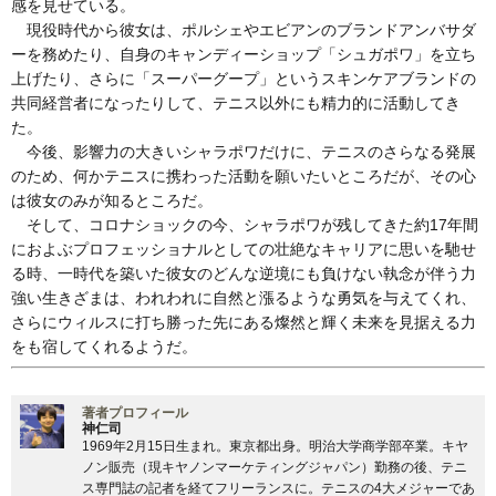
感を見せている。
現役時代から彼女は、ポルシェやエビアンのブランドアンバサダ
ーを務めたり、自身のキャンディーショップ「シュガポワ」を立ち
上げたり、さらに「スーパーグープ」というスキンケアブランドの
共同経営者になったりして、テニス以外にも精力的に活動してき
た。
今後、影響力の大きいシャラポワだけに、テニスのさらなる発展
のため、何かテニスに携わった活動を願いたいところだが、その心
は彼女のみが知るところだ。
そして、コロナショックの今、シャラポワが残してきた約17年間
におよぶプロフェッショナルとしての壮絶なキャリアに思いを馳せ
る時、一時代を築いた彼女のどんな逆境にも負けない執念が伴う力
強い生きざまは、われわれに自然と漲るような勇気を与えてくれ、
さらにウィルスに打ち勝った先にある燦然と輝く未来を見据える力
をも宿してくれるようだ。
著者プロフィール
神仁司
1969年2月15日生まれ。東京都出身。明治大学商学部卒業。キヤ
ノン販売（現キヤノンマーケティングジャパン）勤務の後、テニ
ス専門誌の記者を経てフリーランスに。テニスの4大メジャーであ