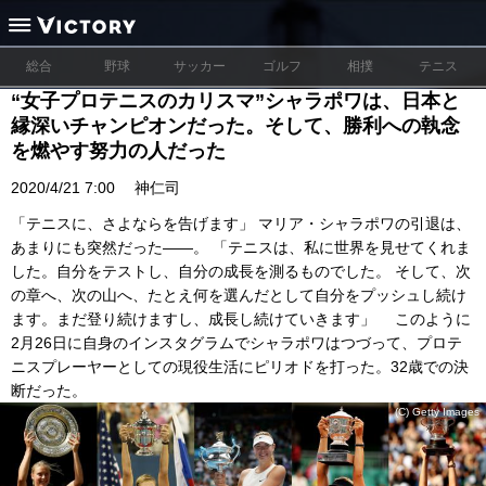
総合
野球
サッカー
ゴルフ
相撲
テニス
“女子プロテニスのカリスマ”シャラポワは、日本と
縁深いチャンピオンだった。そして、勝利への執念
を燃やす努力の人だった
2020/4/21 7:00
神仁司
「テニスに、さよならを告げます」 マリア・シャラポワの引退は、
あまりにも突然だった――。 「テニスは、私に世界を見せてくれま
した。自分をテストし、自分の成長を測るものでした。 そして、次
の章へ、次の山へ、たとえ何を選んだとして自分をプッシュし続け
ます。まだ登り続けますし、成長し続けていきます」 このように
2月26日に自身のインスタグラムでシャラポワはつづって、プロテ
ニスプレーヤーとしての現役生活にピリオドを打った。32歳での決
断だった。
(C) Getty Images