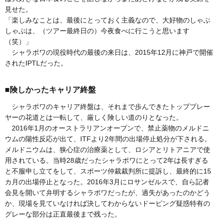
見せた。
「楽しみなことは、最後にとっておく主義なので、大好物のしゃぶ
しゃぶは、（ツアー最終日の）今夜食べに行こうと思います
（笑）」
シャラポワの現役時代の最後の来日は、2015年12月に神戸で開催
されたIPTLだった。
■険しかったキャリア終盤
シャラポワのキャリア終盤は、それまで歩んできたトッププレー
ヤーの花道とは一転して、厳しく険しい道のりとなった。
2016年1月のオーストラリアンオープンで、禁止薬物のメルドニ
ウムの陽性反応が出て、ITFより2年間の出場停止処分が下される。
メルドニウムは、狭心症の治療薬として、ロシアとリトアニアで使
用されている。当時28歳だったシャラポワにとって2年は長すぎる
と不服申し立てをして、スポーツ仲裁裁判所に提訴し、最終的に15
カ月の出場停止となった。2016年3月にロサンゼルスで、自ら記者
会見を開いて弁明するシャラポワだったが、過失があったのかどう
か、現場を見ていなければ決してわからないドーピング疑惑特有の
グレーな部分は正直最後まで残った。