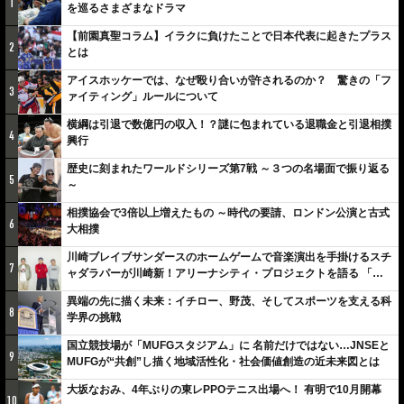
1
を巡るさまざまなドラマ
【前園真聖コラム】イラクに負けたことで日本代表に起きたプラス
2
とは
アイスホッケーでは、なぜ殴り合いが許されるのか？ 驚きの「フ
3
ァイティング」ルールについて
横綱は引退で数億円の収入！？謎に包まれている退職金と引退相撲
4
興行
歴史に刻まれたワールドシリーズ第7戦 ～３つの名場面で振り返る
5
～
相撲協会で3倍以上増えたもの ～時代の要請、ロンドン公演と古式
6
大相撲
川崎ブレイブサンダースのホームゲームで音楽演出を手掛けるスチ
7
ャダラパーが川崎新！アリーナシティ・プロジェクトを語る 「楽
しみでしかないでしょ。川崎は、ずっと成長曲線だから」
異端の先に描く未来：イチロー、野茂、そしてスポーツを支える科
8
学界の挑戦
国立競技場が「MUFGスタジアム」に 名前だけではない…JNSEと
9
MUFGが“共創”し描く地域活性化・社会価値創造の近未来図とは
大坂なおみ、4年ぶりの東レPPOテニス出場へ！ 有明で10月開幕
10