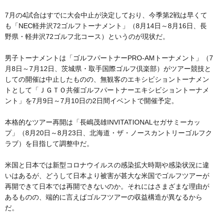
7月の4試合はすでに大会中止が決定しており、今季第2戦は早くて
も「NEC軽井沢72ゴルフトーナメント」（8月14日～8月16日、長
野県・軽井沢72ゴルフ北コース）というのが現状だ。
男子トーナメントは「ゴルフパートナーPRO-AMトーナメント」（7
月8日～7月12日、茨城県・取手国際ゴルフ倶楽部）がツアー競技と
しての開催は中止したものの、無観客のエキシビショントーナメン
トとして「ＪＧＴＯ共催ゴルフパートナーエキシビショントーナメ
ント」を7月9日～7月10日の2日間イベントで開催予定。
本格的なツアー再開は「長嶋茂雄INVITATIONALセガサミーカッ
プ」（8月20日～8月23日、北海道・ザ・ノースカントリーゴルフク
ラブ）を目指して調整中だ。
米国と日本では新型コロナウイルスの感染拡大時期や感染状況に違
いはあるが、どうして日本より被害が甚大な米国でゴルフツアーが
再開できて日本では再開できないのか。それにはさまざまな理由が
あるものの、端的に言えばゴルフツアーの収益構造が異なるから
だ。