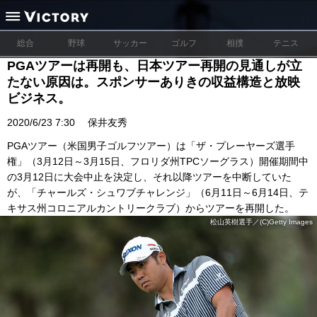
総合
野球
サッカー
ゴルフ
相撲
テニス
PGAツアーは再開も、日本ツアー再開の見通しが立
たない原因は。スポンサーありきの収益構造と放映
ビジネス。
2020/6/23 7:30
保井友秀
PGAツアー（米国男子ゴルフツアー）は「ザ・プレーヤーズ選手
権」（3月12日～3月15日、フロリダ州TPCソーグラス）開催期間中
の3月12日に大会中止を決定し、それ以降ツアーを中断していた
が、「チャールズ・シュワブチャレンジ」（6月11日～6月14日、テ
キサス州コロニアルカントリークラブ）からツアーを再開した。
松山英樹選手／(C)Getty Images