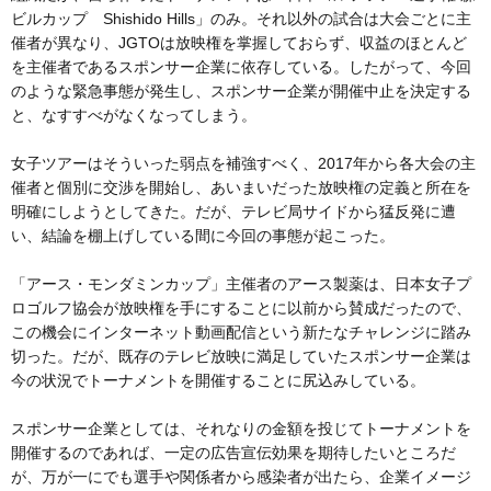
ビルカップ Shishido Hills」のみ。それ以外の試合は大会ごとに主
催者が異なり、JGTOは放映権を掌握しておらず、収益のほとんど
を主催者であるスポンサー企業に依存している。したがって、今回
のような緊急事態が発生し、スポンサー企業が開催中止を決定する
と、なすすべがなくなってしまう。
女子ツアーはそういった弱点を補強すべく、2017年から各大会の主
催者と個別に交渉を開始し、あいまいだった放映権の定義と所在を
明確にしようとしてきた。だが、テレビ局サイドから猛反発に遭
い、結論を棚上げしている間に今回の事態が起こった。
「アース・モンダミンカップ」主催者のアース製薬は、日本女子プ
ロゴルフ協会が放映権を手にすることに以前から賛成だったので、
この機会にインターネット動画配信という新たなチャレンジに踏み
切った。だが、既存のテレビ放映に満足していたスポンサー企業は
今の状況でトーナメントを開催することに尻込みしている。
スポンサー企業としては、それなりの金額を投じてトーナメントを
開催するのであれば、一定の広告宣伝効果を期待したいところだ
が、万が一にでも選手や関係者から感染者が出たら、企業イメージ