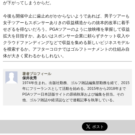
が下がってしまうからだ。
今後も開催中止に歯止めがかからないようであれば、男子ツアーも
女子ツアーもスポンサーありきの収益構造からの抜本的改革に着手
せざるを得ないだろう。PGAツアーのように放映権を掌握して収益
拡大を目指すか。あるいはスポンサー企業に頼らずチケット収入や
クラウドファンディングなどで収益を集める新しいビジネスモデル
を模索するか。アフターコロナではゴルフトーナメントの仕組み自
体が大きく変わるかもしれない。
著者プロフィール
保井友秀
1974年生まれ。出版社勤務、ゴルフ雑誌編集部勤務を経て、2015
年にフリーランスとして活動を始める。2015年から2018年まで
PGAツアー日本語版サイトの原稿執筆および編集を担当。その
他、ゴルフ雑誌や経済誌などで連載記事を執筆している。