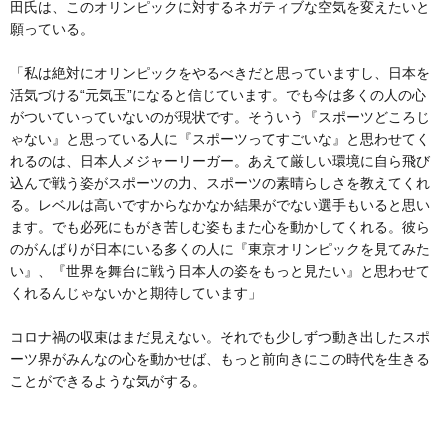
田氏は、このオリンピックに対するネガティブな空気を変えたいと
願っている。
「私は絶対にオリンピックをやるべきだと思っていますし、日本を
活気づける“元気玉”になると信じています。でも今は多くの人の心
がついていっていないのが現状です。そういう『スポーツどころじ
ゃない』と思っている人に『スポーツってすごいな』と思わせてく
れるのは、日本人メジャーリーガー。あえて厳しい環境に自ら飛び
込んで戦う姿がスポーツの力、スポーツの素晴らしさを教えてくれ
る。レベルは高いですからなかなか結果がでない選手もいると思い
ます。でも必死にもがき苦しむ姿もまた心を動かしてくれる。彼ら
のがんばりが日本にいる多くの人に『東京オリンピックを見てみた
い』、『世界を舞台に戦う日本人の姿をもっと見たい』と思わせて
くれるんじゃないかと期待しています」
コロナ禍の収束はまだ見えない。それでも少しずつ動き出したスポ
ーツ界がみんなの心を動かせば、もっと前向きにこの時代を生きる
ことができるような気がする。