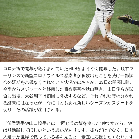
コロナ禍で開幕が危ぶまれていたMLBがようやく開幕した。現在マ
ーリンズで新型コロナウイルス感染者が多数出たことを受け一部試
合の延期を余儀なくされている状況ではあるが、23日の開幕以降、
今季からメジャーへと移籍した筒香嘉智や秋山翔吾、山口俊らが試
合に出場。大谷翔平は初回に降板するなど、それぞれ明暗の分かれ
る結果にはなったが、なにはともあれ新しいシーズンがスタートを
切り、その活躍が注目される。
「筒香選手や山口投手とは、“同じ釜の飯を食った”仲ですから、や
はり活躍してほしいという思いがあります。彼らだけでなく、日本
人選手が世界で戦っている姿を見ると、素直に応援したくなります