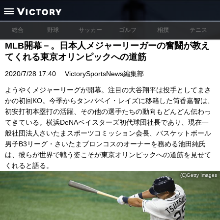
総合
野球
サッカー
ゴルフ
相撲
テニス
MLB開幕－。日本人メジャーリーガーの奮闘が教え
てくれる東京オリンピックへの道筋
2020/7/28 17:40
VictorySportsNews編集部
ようやくメジャーリーグが開幕。注目の大谷翔平は投手としてまさ
かの初回KO。今季からタンパベイ・レイズに移籍した筒香嘉智は、
初安打初本塁打の活躍、その他の選手たちの動向もどんどん伝わっ
てきている。横浜DeNAベイスターズ初代球団社長であり、現在一
般社団法人さいたまスポーツコミッション会長、バスケットボール
男子B3リーグ・さいたまブロンコスのオーナーを務める池田純氏
は、彼らが世界で戦う姿こそが東京オリンピックへの道筋を見せて
くれると語る。
(C)Getty Images