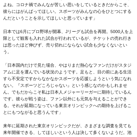
よね。コロナ禍でみんなが苦しい思いをしているときだからこそ、
彼らにはがんばってほしい。スポーツがみんなの心をひとつにする
んだということを示してほしいと思っています」
日本では6月にプロ野球が開幕、Jリーグも試合を再開。5000人を上
限として観客も入れた試合が行われているが、チケットの売れ行き
は思ったほど伸びず、売り切れにならない試合も少なくないとい
う。
「日本国内だけで見た場合、やはりまだ熱心なファンだけがスタジ
アムに足を運んでいる状況のようです。足もと、目の前にある生活
すら不安定ですからなかなかスポーツを応援しようという気になれ
ない。『スポーツどころじゃない』という感じなのかもしれませ
ん。でもだからこそ私は日本人メジャーリーガーに期待しているん
です。彼らが戦う姿は、ファン以外にも元気を与えることができ
る。それが延期になっている東京オリンピックへの期待を上げるこ
とにもつながると思うんです」
来年に延期された東京オリンピックだが、さまざまな調査を見ても
来年開催できる、してほしいという人は決して多くないようだ。池