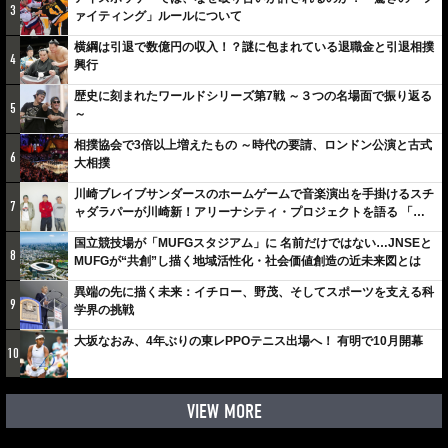
3
ァイティング」ルールについて
横綱は引退で数億円の収入！？謎に包まれている退職金と引退相撲
4
興行
歴史に刻まれたワールドシリーズ第7戦 ～３つの名場面で振り返る
5
～
相撲協会で3倍以上増えたもの ～時代の要請、ロンドン公演と古式
6
大相撲
川崎ブレイブサンダースのホームゲームで音楽演出を手掛けるスチ
7
ャダラパーが川崎新！アリーナシティ・プロジェクトを語る 「楽
しみでしかないでしょ。川崎は、ずっと成長曲線だから」
国立競技場が「MUFGスタジアム」に 名前だけではない…JNSEと
8
MUFGが“共創”し描く地域活性化・社会価値創造の近未来図とは
異端の先に描く未来：イチロー、野茂、そしてスポーツを支える科
9
学界の挑戦
大坂なおみ、4年ぶりの東レPPOテニス出場へ！ 有明で10月開幕
10
VIEW MORE