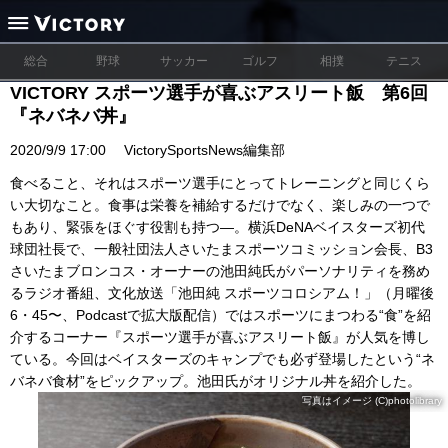
総合
野球
サッカー
ゴルフ
相撲
テニス
VICTORY スポーツ選手が喜ぶアスリート飯 第6回
『ネバネバ丼』
2020/9/9 17:00
VictorySportsNews編集部
食べること、それはスポーツ選手にとってトレーニングと同じくら
い大切なこと。食事は栄養を補給するだけでなく、楽しみの一つで
もあり、緊張をほぐす役割も持つ―。横浜DeNAベイスターズ初代
球団社長で、一般社団法人さいたまスポーツコミッション会長、B3
さいたまブロンコス・オーナーの池田純氏がパーソナリティを務め
るラジオ番組、文化放送「池田純 スポーツコロシアム！」（月曜後
6・45〜、Podcastで拡大版配信）ではスポーツにまつわる“食”を紹
介するコーナー『スポーツ選手が喜ぶアスリート飯』が人気を博し
ている。今回はベイスターズのキャンプでも必ず登場したという“ネ
バネバ食材”をピックアップ。池田氏がオリジナル丼を紹介した。
写真はイメージ (C)photolibrary