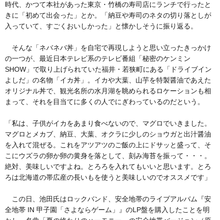
時代、かつて本社があった東京・竹橋の寿司店にランチで行ったと
きに「初めて出会った」とか。「納豆や寿司のネタの切り落としが
入っていて、すごくおいしかった」と懐かしそうに振り返る。
そんな「ネバネバ丼」を自宅で再現しようと思い立ったきっかけ
の一つが、最近日本テレビ系のテレビ番組「秘密のケンミン
SHOW」で取り上げられていた福井・若狭町にある「ドライブイン
よしだ」の名物「イカ丼」。イカや大葉、山芋を特製醤油であえた
オリジナル丼で、観光名所の水月湖を眺められるロケーションも相
まって、それを目当てに多くの人でにぎわっているのだという。
「私は、子供がイカをあまり食べないので、マグロでいきました。
マグロとメカブ、納豆、大葉、オクラに少しのショウガと出汁醤油
を入れて混ぜる。これをアツアツのご飯の上にドサッと盛って、そ
こにウズラの卵か卵の黄身を落として、刻み海苔を振って・・・。
絶対、美味しいですよね。とろろを入れてもいいと思います。とろ
ろは北海道の帯広産の長いもを使うと美味しいのでオススメです」
この日、池田氏はロックバンド、安全地帯のライブアルバム『安
全地帯 IN 甲子園「さよならゲーム」』のLP盤を購入したことを明