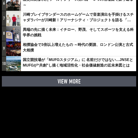
6
～
川崎ブレイブサンダースのホームゲームで音楽演出を手掛けるスチ
7
ャダラパーが川崎新！アリーナシティ・プロジェクトを語る 「楽
しみでしかないでしょ。川崎は、ずっと成長曲線だから」
異端の先に描く未来：イチロー、野茂、そしてスポーツを支える科
8
学界の挑戦
相撲協会で3倍以上増えたもの ～時代の要請、ロンドン公演と古式
9
大相撲
国立競技場が「MUFGスタジアム」に 名前だけではない…JNSEと
10
MUFGが“共創”し描く地域活性化・社会価値創造の近未来図とは
VIEW MORE