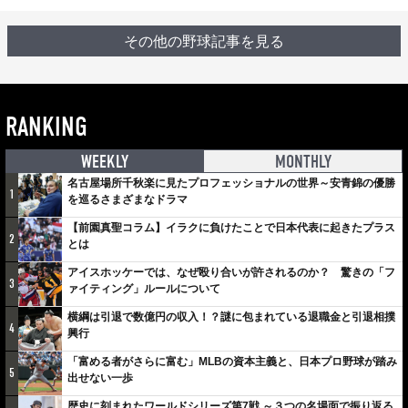
その他の野球記事を見る
RANKING
WEEKLY
MONTHLY
名古屋場所千秋楽に見たプロフェッショナルの世界～安青錦の優勝
1
を巡るさまざまなドラマ
【前園真聖コラム】イラクに負けたことで日本代表に起きたプラス
2
とは
アイスホッケーでは、なぜ殴り合いが許されるのか？ 驚きの「フ
3
ァイティング」ルールについて
横綱は引退で数億円の収入！？謎に包まれている退職金と引退相撲
4
興行
「富める者がさらに富む」MLBの資本主義と、日本プロ野球が踏み
5
出せない一歩
歴史に刻まれたワールドシリーズ第7戦 ～３つの名場面で振り返る