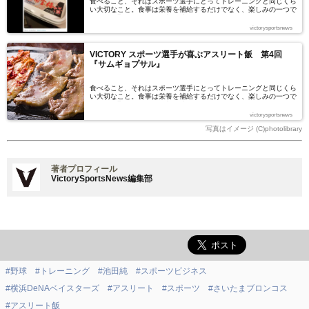
食べること、それはスポーツ選手にとってトレーニングと同じくら
い大切なこと。食事は栄養を補給するだけでなく、楽しみの一つで
もあり、緊張をほぐす役割も持つ―。
victorysportsnews
VICTORY スポーツ選手が喜ぶアスリート飯 第4回
『サムギョプサル』
食べること、それはスポーツ選手にとってトレーニングと同じくら
い大切なこと。食事は栄養を補給するだけでなく、楽しみの一つで
もあり、緊張をほぐす役割も持つ-。
victorysportsnews
写真はイメージ (C)photolibrary
著者プロフィール
VictorySportsNews編集部
#野球
#トレーニング
#池田純
#スポーツビジネス
#横浜DeNAベイスターズ
#アスリート
#スポーツ
#さいたまブロンコス
#アスリート飯