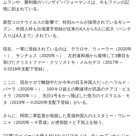
ムランや、勝利後の“バンザイ”パフォーマンスは、今もファンの記
憶に刻まれている。
新型コロナウイルスの影響で、特別ルールが採用されている今シー
ズン。外国人枠も出場選手登録が従来の4人から5人に拡大（ベンチ
入りは4人まで）されている。
現在、一軍に登録されているのは、デラロサ、ウィーラー（2020年
～）、サンチェス（2020年～）、左肘違和感から復帰して3勝目を
挙げたクリストファー・クリソストモ・メルセデス（2017年～
※2018年支配下登録）。
ここに、現在ケガで離脱中だが今年の目玉外国人だったヘラルド・
パーラ（2020年～）、160キロ超えの剛速球が武器のチアゴ・ビエ
イラ（2020年～）、先日1号をかっ飛ばした怪力のイスラエル・モ
タ（2019年～※2020年支配下登録）がいる。
さらに、阿部二軍監督が発掘した育成外国人のエスタミー・ウレー
ニャ（2020年～※育成）が虎視眈々と下剋上を狙う。
“以降”のイメージを植え付けたクロマティは、今シーズンからジャ