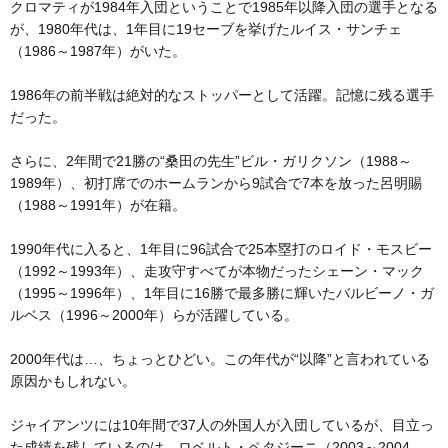
クロマティが1984年入団ということで1985年以降入団の選手となる
が、1980年代は、1年目に19セーブを挙げたルイス・サンチェ
（1986～1987年）がいた。
1986年の前半戦は絶対的なストッパーとして活躍。記憶に残る選手
だった。
さらに、2年間で21勝の“桑田の先生”ビル・ガリクソン（1988～
1989年）、初打席でのホームランから9試合で7本を放った呂明賜
（1988～1991年）が在籍。
1990年代に入ると、1年目に96試合で25本塁打のロイド・モスビー
（1992～1993年）、走攻守すべてが本物だったシェーン・マック
（1995～1996年）、1年目に16勝で最多勝に輝いたバルビーノ・ガ
ルベス（1996～2000年）らが活躍している。
2000年代は…、ちょっとひどい。この年代が“以降”と言われている
原因かもしれない。
ジャイアンツには10年間で37人の外国人が入団しているが、目立っ
た成績を残しているのは、ロベルト・ペタジーニ（2003～2004