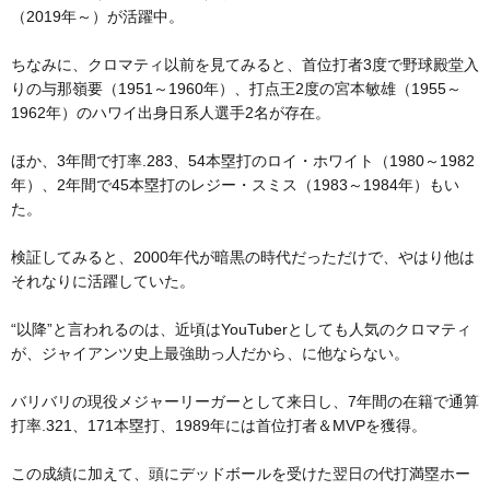
（2019年～）が活躍中。
ちなみに、クロマティ以前を見てみると、首位打者3度で野球殿堂入
りの与那嶺要（1951～1960年）、打点王2度の宮本敏雄（1955～
1962年）のハワイ出身日系人選手2名が存在。
ほか、3年間で打率.283、54本塁打のロイ・ホワイト（1980～1982
年）、2年間で45本塁打のレジー・スミス（1983～1984年）もい
た。
検証してみると、2000年代が暗黒の時代だっただけで、やはり他は
それなりに活躍していた。
“以降”と言われるのは、近頃はYouTuberとしても人気のクロマティ
が、ジャイアンツ史上最強助っ人だから、に他ならない。
バリバリの現役メジャーリーガーとして来日し、7年間の在籍で通算
打率.321、171本塁打、1989年には首位打者＆MVPを獲得。
この成績に加えて、頭にデッドボールを受けた翌日の代打満塁ホー