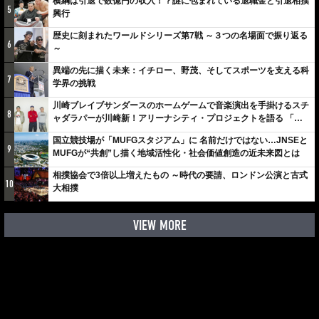
横綱は引退で数億円の収入！？謎に包まれている退職金と引退相撲
5
興行
歴史に刻まれたワールドシリーズ第7戦 ～３つの名場面で振り返る
6
～
異端の先に描く未来：イチロー、野茂、そしてスポーツを支える科
7
学界の挑戦
川崎ブレイブサンダースのホームゲームで音楽演出を手掛けるスチ
8
ャダラパーが川崎新！アリーナシティ・プロジェクトを語る 「楽
しみでしかないでしょ。川崎は、ずっと成長曲線だから」
国立競技場が「MUFGスタジアム」に 名前だけではない…JNSEと
9
MUFGが“共創”し描く地域活性化・社会価値創造の近未来図とは
相撲協会で3倍以上増えたもの ～時代の要請、ロンドン公演と古式
10
大相撲
VIEW MORE