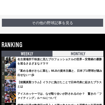
その他の野球記事を見る
RANKING
WEEKLY
MONTHLY
名古屋場所千秋楽に見たプロフェッショナルの世界～安青錦の優勝
1
を巡るさまざまなドラマ
「富める者がさらに富む」MLBの資本主義と、日本プロ野球が踏み
2
出せない一歩
【前園真聖コラム】イラクに負けたことで日本代表に起きたプラス
3
とは
アイスホッケーでは、なぜ殴り合いが許されるのか？ 驚きの「フ
4
ァイティング」ルールについて