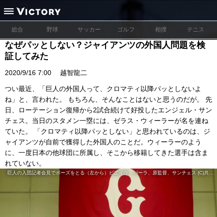
総合
野球
サッカー
ゴルフ
相撲
テニス
なぜパッとしない？ジャイアンツの外国人問題を検
証してみた
2020/9/16 7:00
越智龍二
つい最近、「巨人の外国人って、クロマティ以降パッとしないよ
ね」と、言われた。 もちろん、そんなことはないと思うのだが。 先
日、ローテーション復帰から2試合続けて好投したエンジェル・サン
チェス。当日のスタメン一塁には、ゼラス・ウィーラーが名を連ね
ていた。 「クロマティ以降パッとしない」と思われているのは、ジ
ャイアンツが自前で獲得した外国人のことだ。ウィーラーのよう
に、一度日本の他球団に所属し、そこから移籍してきた選手は含ま
れていない。
巨人の入団記者会見でポーズをとる（左から）ビエイラ、パーラ、原監督、サンチェス (C)共同通信