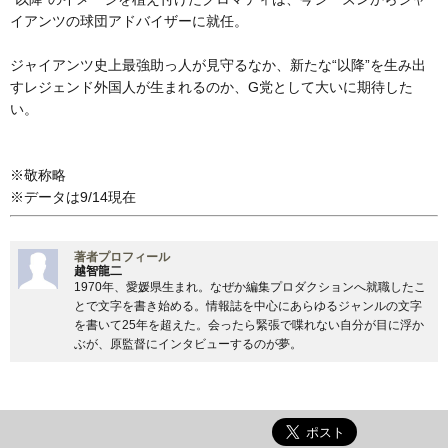
イアンツの球団アドバイザーに就任。
ジャイアンツ史上最強助っ人が見守るなか、新たな“以降”を生み出
すレジェンド外国人が生まれるのか、G党として大いに期待した
い。
※敬称略
※データは9/14現在
著者プロフィール
越智龍二
1970年、愛媛県生まれ。なぜか編集プロダクションへ就職したこ
とで文字を書き始める。情報誌を中心にあらゆるジャンルの文字
を書いて25年を超えた。会ったら緊張で喋れない自分が目に浮か
ぶが、原監督にインタビューするのが夢。