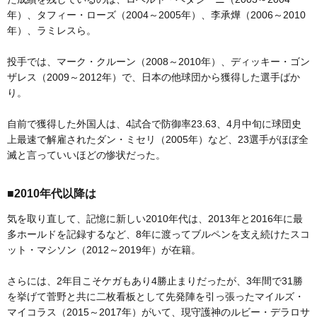
年）、タフィー・ローズ（2004～2005年）、李承燁（2006～2010
年）、ラミレスら。
投手では、マーク・クルーン（2008～2010年）、ディッキー・ゴン
ザレス（2009～2012年）で、日本の他球団から獲得した選手ばか
り。
自前で獲得した外国人は、4試合で防御率23.63、4月中旬に球団史
上最速で解雇されたダン・ミセリ（2005年）など、23選手がほぼ全
滅と言っていいほどの惨状だった。
■2010年代以降は
気を取り直して、記憶に新しい2010年代は、2013年と2016年に最
多ホールドを記録するなど、8年に渡ってブルペンを支え続けたスコ
ット・マシソン（2012～2019年）が在籍。
さらには、2年目こそケガもあり4勝止まりだったが、3年間で31勝
を挙げて菅野と共に二枚看板として先発陣を引っ張ったマイルズ・
マイコラス（2015～2017年）がいて、現守護神のルビー・デラロサ