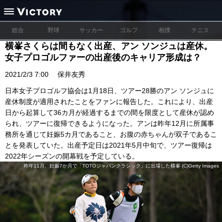
総合
野球
サッカー
ゴルフ
相撲
テニス
横峯さくらは間もなく出産、アン ソンジュは産休。
女子プロゴルファーの出産後のキャリア形成は？
2021/2/3 7:00
保井友秀
日本女子プロゴルフ協会は1月18日、ツアー28勝のアン ソンジュに
産休制度が適用されたことをファンに報告した。これにより、出産
日から起算して36カ月が経過するまでの間を限度として産休が認め
られ、ツアーに復帰できるようになった。アンは昨年12月に所属事
務所を通じて妊娠5カ月であること、お腹の赤ちゃんが双子であるこ
とを発表していた。出産予定日は2021年5月中旬で、ツアー復帰は
2022年シーズンの開幕戦を予定している。
昨年11月、妊娠7か月で「TOTOジャパンクラシック」に出場した横峯 (C)Getty Images