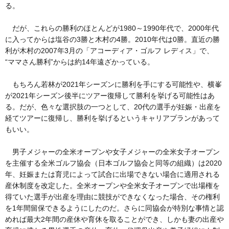
る。
だが、これらの勝利のほとんどが1980～1990年代で、2000年代
に入ってからは塩谷の3勝と木村の4勝。2010年代は0勝。直近の勝
利が木村の2007年3月の「アコーディア・ゴルフ レディス」で、
“ママさん勝利”からは約14年遠ざかっている。
もちろん若林が2021年シーズンに勝利を手にする可能性や、横峯
が2021年シーズン後半にツアー復帰して勝利を挙げる可能性はあ
る。だが、色々な選択肢の一つとして、20代の選手が妊娠・出産を
経てツアーに復帰し、勝利を挙げるというキャリアプランがあって
もいい。
男子メジャーの全米オープンや女子メジャーの全米女子オープン
を主催する全米ゴルフ協会（日本ゴルフ協会と同等の組織）は2020
年、妊娠または育児によって試合に出場できない場合に適用される
産休制度を改定した。全米オープンや全米女子オープンで出場権を
得ていた選手が出産を理由に競技ができなくなった場合、その権利
を1年間留保できるようにしたのだ。さらに同協会が特別な事情と認
めれば最大2年間の産休や育休を取ることができ、しかも妻の出産や