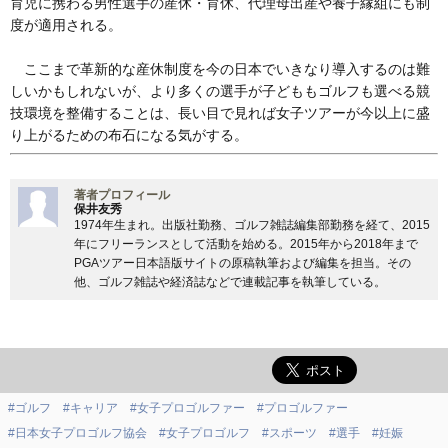
育児に携わる男性選手の産休・育休、代理母出産や養子縁組にも制
度が適用される。
ここまで革新的な産休制度を今の日本でいきなり導入するのは難
しいかもしれないが、より多くの選手が子どももゴルフも選べる競
技環境を整備することは、長い目で見れば女子ツアーが今以上に盛
り上がるための布石になる気がする。
著者プロフィール
保井友秀
1974年生まれ。出版社勤務、ゴルフ雑誌編集部勤務を経て、2015
年にフリーランスとして活動を始める。2015年から2018年まで
PGAツアー日本語版サイトの原稿執筆および編集を担当。その
他、ゴルフ雑誌や経済誌などで連載記事を執筆している。
#ゴルフ
#キャリア
#女子プロゴルファー
#プロゴルファー
#日本女子プロゴルフ協会
#女子プロゴルフ
#スポーツ
#選手
#妊娠