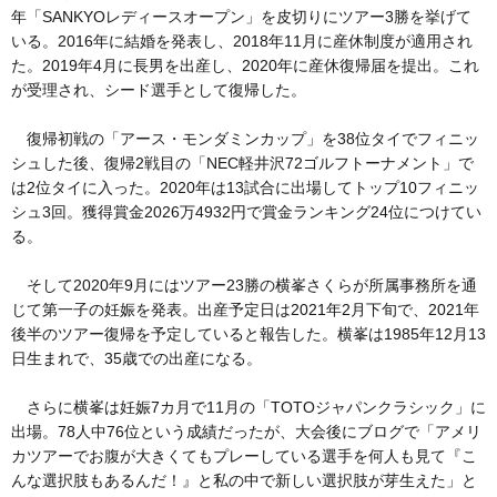
年「SANKYOレディースオープン」を皮切りにツアー3勝を挙げて
いる。2016年に結婚を発表し、2018年11月に産休制度が適用され
た。2019年4月に長男を出産し、2020年に産休復帰届を提出。これ
が受理され、シード選手として復帰した。
復帰初戦の「アース・モンダミンカップ」を38位タイでフィニッ
シュした後、復帰2戦目の「NEC軽井沢72ゴルフトーナメント」で
は2位タイに入った。2020年は13試合に出場してトップ10フィニッ
シュ3回。獲得賞金2026万4932円で賞金ランキング24位につけてい
る。
そして2020年9月にはツアー23勝の横峯さくらが所属事務所を通
じて第一子の妊娠を発表。出産予定日は2021年2月下旬で、2021年
後半のツアー復帰を予定していると報告した。横峯は1985年12月13
日生まれで、35歳での出産になる。
さらに横峯は妊娠7カ月で11月の「TOTOジャパンクラシック」に
出場。78人中76位という成績だったが、大会後にブログで「アメリ
カツアーでお腹が大きくてもプレーしている選手を何人も見て『こ
んな選択肢もあるんだ！』と私の中で新しい選択肢が芽生えた」と