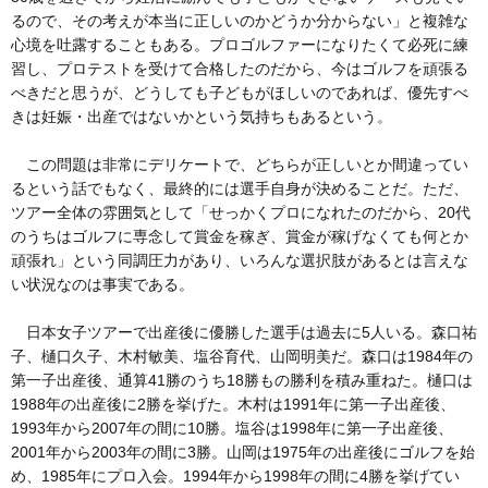
るので、その考えが本当に正しいのかどうか分からない」と複雑な
心境を吐露することもある。プロゴルファーになりたくて必死に練
習し、プロテストを受けて合格したのだから、今はゴルフを頑張る
べきだと思うが、どうしても子どもがほしいのであれば、優先すべ
きは妊娠・出産ではないかという気持ちもあるという。
この問題は非常にデリケートで、どちらが正しいとか間違ってい
るという話でもなく、最終的には選手自身が決めることだ。ただ、
ツアー全体の雰囲気として「せっかくプロになれたのだから、20代
のうちはゴルフに専念して賞金を稼ぎ、賞金が稼げなくても何とか
頑張れ」という同調圧力があり、いろんな選択肢があるとは言えな
い状況なのは事実である。
日本女子ツアーで出産後に優勝した選手は過去に5人いる。森口祐
子、樋口久子、木村敏美、塩谷育代、山岡明美だ。森口は1984年の
第一子出産後、通算41勝のうち18勝もの勝利を積み重ねた。樋口は
1988年の出産後に2勝を挙げた。木村は1991年に第一子出産後、
1993年から2007年の間に10勝。塩谷は1998年に第一子出産後、
2001年から2003年の間に3勝。山岡は1975年の出産後にゴルフを始
め、1985年にプロ入会。1994年から1998年の間に4勝を挙げてい