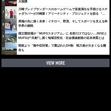
6
大相撲
川崎ブレイブサンダースのホームゲームで音楽演出を手掛けるスチ
7
ャダラパーが川崎新！アリーナシティ・プロジェクトを語る 「楽
しみでしかないでしょ。川崎は、ずっと成長曲線だから」
異端の先に描く未来：イチロー、野茂、そしてスポーツを支える科
8
学界の挑戦
国立競技場が「MUFGスタジアム」に 名前だけではない…JNSEと
9
MUFGが“共創”し描く地域活性化・社会価値創造の近未来図とは
戦術より「熱中症対策」で選ばれたDH制 戦力差が大きくなる懸
10
念も
VIEW MORE