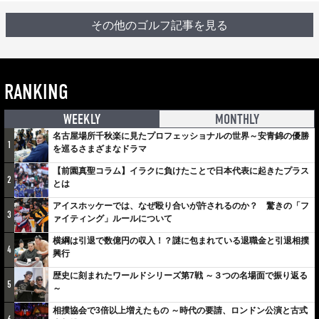
その他のゴルフ記事を見る
RANKING
WEEKLY
MONTHLY
名古屋場所千秋楽に見たプロフェッショナルの世界～安青錦の優勝
1
を巡るさまざまなドラマ
【前園真聖コラム】イラクに負けたことで日本代表に起きたプラス
2
とは
アイスホッケーでは、なぜ殴り合いが許されるのか？ 驚きの「フ
3
ァイティング」ルールについて
横綱は引退で数億円の収入！？謎に包まれている退職金と引退相撲
4
興行
歴史に刻まれたワールドシリーズ第7戦 ～３つの名場面で振り返る
5
～
相撲協会で3倍以上増えたもの ～時代の要請、ロンドン公演と古式