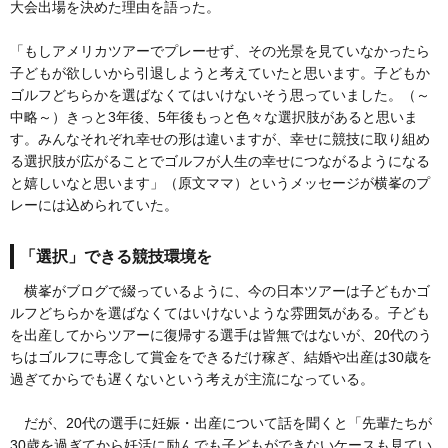
大会出場を決めた理由を語った。
「もしアメリカツアーでプレーせず、その光景を見ていなかったら
子どもが欲しいから引退しようと考えていたと思います。子どもか
ゴルフどちらかを選ばなくてはいけないそう思っていました。（～
中略～）きっと3年後、5年後もっと色々な選択肢があると思いま
す。みんなそれぞれ幸せの形は違いますが、幸せに競技に取り組め
る選択肢が広がることでゴルフが人生の幸せにつながるようになる
と嬉しいなと思います」（原文ママ）というメッセージが横峯のプ
レーには込められていた。
「選択」できる競技環境を
横峯がブログで綴っているように、今の日本ツアーは子どもかゴ
ルフどちらかを選ばなくてはいけないような雰囲気がある。子ども
を出産してからツアーに復帰する選手は皆無ではないが、20代のう
ちはゴルフに専念して賞金をできるだけ稼ぎ、結婚や出産は30歳を
過ぎてからでも遅くないという考えが主流になっている。
だが、20代の選手に妊娠・出産について話を聞くと「先輩たちが
30歳を過ぎてから妊活に励んでも子どもができないケースも見てい