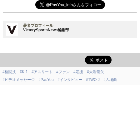
著者プロフィール
VictorySportsNews編集部
#格闘技
#K-1
#アスリート
#ファン
#応援
#大岩龍矢
#ビデオメッセージ
#PasYou
#インタビュー
#TWO-J
#入場曲