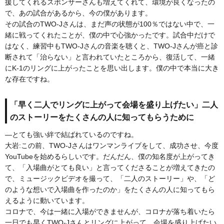
援してくれるスポンサーさんも増えてくれて、環境が良くなったの
で、あの試合があるから、今の僕があります。
その試合のTWO-Jさんは、まだ声の状態が100％ではない中で、一
緒に戦ってくれたことが、僕の中で心強かったです。試合中だけで
はなく、練習中もTWO-Jさんの音楽を聴くと、TWO-Jさんが癌と診
断されて「治らない」と言われていたところから、復活して、一緒
にK-1のリングに上がったことを思い出します。僕の中で本当に大き
な存在ですね。
「早く二人でリングに上がって会場を盛り上げたい」二人
のストーリーをたくさんの人に知ってもらうために
―とても強い絆で結ばれているのですね。
大岩:この前、TWO-Jさんはワンマンライブをして、成功させ、今度
YouTubeを始めるらしいです。だんだん、僕の知名度が上がってき
て、「入場曲がとても良い」と言ってくださることが増えてきたの
で、ミュージックビデオを撮って、「二人のストーリー」や、「ど
のような想いで入場曲を作ったのか」をたくさんの人に知ってもら
えるように動いています。
コロナで、今は一緒に入場ができませんが、コロナが落ち着いたら
一日でも早くTWO-Jさんとリングに上がって、会場を盛り上げたい