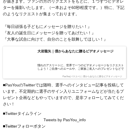
が届きます。ファンの方のリクエストをもとに、１つずつビデオレ
ターを撮影いたします。（一本およそ60秒程度です。）特に、下記
のようなリクエストが集まっております。
『毎日頑張る子どもにメッセージを贈りたい！』
『友人の誕生日にメッセージを贈ってあげたい！』
『大事な試合に向けて、自分のことを鼓舞してほしい！』
大岩龍矢｜僕からあなたに贈るビデオメッセージ
憧れのアスリートに、世界で一つのビデオメッセージをリクエスト
しよう！ご自身へのエールや、ご家族ご友人へのプレゼントなどで
ご活用頂けます。アスリートが皆様のリクエストを受けて一つ一つ
作成します。
PasYou(パスユー)｜僕からあなたに贈るビデオメッセージ
■PasYouのTwitterでは随時、選手へのインタビュー記事を投稿して
います。不定期的に選手のサイン入りユニフォームなどが当たるプ
レゼント企画などもやっていますので、是非フォローしてみてくだ
さい！
■Twitterタイムライン
Tweets by PasYou_info
■Twitterフォローボタン