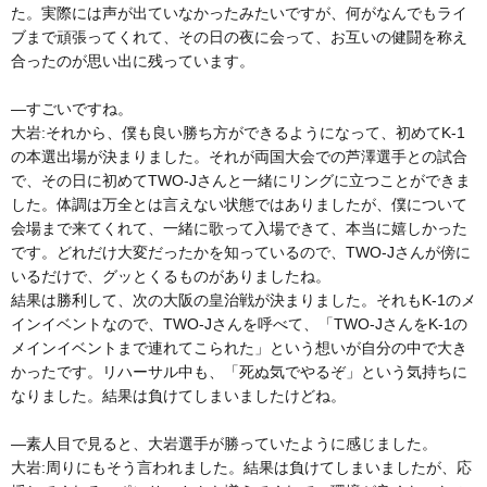
た。実際には声が出ていなかったみたいですが、何がなんでもライ
ブまで頑張ってくれて、その日の夜に会って、お互いの健闘を称え
合ったのが思い出に残っています。
―すごいですね。
大岩:それから、僕も良い勝ち方ができるようになって、初めてK-1
の本選出場が決まりました。それが両国大会での芦澤選手との試合
で、その日に初めてTWO-Jさんと一緒にリングに立つことができま
した。体調は万全とは言えない状態ではありましたが、僕について
会場まで来てくれて、一緒に歌って入場できて、本当に嬉しかった
です。どれだけ大変だったかを知っているので、TWO-Jさんが傍に
いるだけで、グッとくるものがありましたね。
結果は勝利して、次の大阪の皇治戦が決まりました。それもK-1のメ
インイベントなので、TWO-Jさんを呼べて、「TWO-JさんをK-1の
メインイベントまで連れてこられた」という想いが自分の中で大き
かったです。リハーサル中も、「死ぬ気でやるぞ」という気持ちに
なりました。結果は負けてしまいましたけどね。
―素人目で見ると、大岩選手が勝っていたように感じました。
大岩:周りにもそう言われました。結果は負けてしまいましたが、応