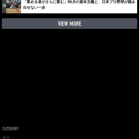
「富める者がさらに富む」MLBの資本主義と、日本プロ野球が踏み
10
出せない一歩
VIEW MORE
CATEGORY
総合