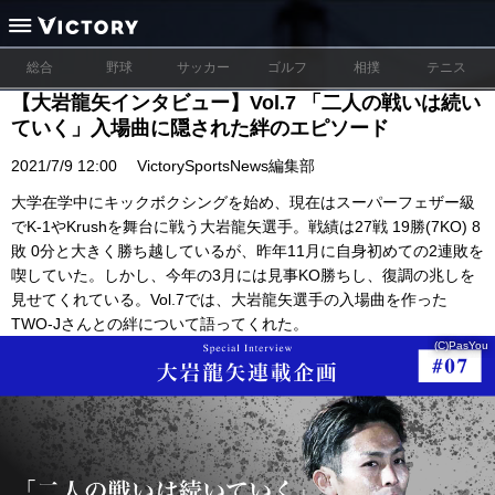
総合
野球
サッカー
ゴルフ
相撲
テニス
【大岩龍矢インタビュー】Vol.7 「二人の戦いは続い
ていく」入場曲に隠された絆のエピソード
2021/7/9 12:00
VictorySportsNews編集部
大学在学中にキックボクシングを始め、現在はスーパーフェザー級
でK-1やKrushを舞台に戦う大岩龍矢選手。戦績は27戦 19勝(7KO) 8
敗 0分と大きく勝ち越しているが、昨年11月に自身初めての2連敗を
喫していた。しかし、今年の3月には見事KO勝ちし、復調の兆しを
見せてくれている。Vol.7では、大岩龍矢選手の入場曲を作った
TWO-Jさんとの絆について語ってくれた。
(C)PasYou