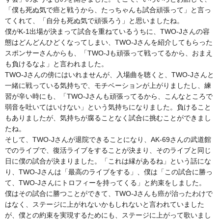
「僕も死ぬ気で癌と戦うから、たっちゃんも試合頑張って」と言っ
てくれて、「自分も死ぬ気で頑張ろう」と思いましたね。
僕がK-1出場が決まって試合を重ねているうちに、TWO-Jさんの容
態はどんどんひどくなってしまい、TWO-Jさんを紹介してもらった
スポンサーさんからも、「TWO-Jも頑張って戦ってるから、おまえ
も負けるなよ」と言われました。
TWO-Jさんの傍にはいれませんが、入場曲を聴くと、TWO-Jさんと
一緒に戦っている気持ちで、モチベーションが上がりましたし、練
習が辛い時にも、「TWO-Jさんも頑張ってるから、こんなところで
弱音を吐いてはいけない」という気持ちになりました。負けること
もありましたが、気持ちが腐ることなく試合に挑むことができまし
たね。
そして、TWO-Jさんが退院できることになり、AK-69さんの武道館
でのライブで、復活ライブをすることが決まり、そのライブと同じ
日に僕の試合が決まりました。「これは縁があるね」という話にな
り、TWO-Jさんは「最高のライブをする」、僕は「この試合に勝っ
て、TWO-Jさんにトロフィーを持ってくる」と約束をしました。
僕はその試合に勝つことができて、TWO-Jさんも癌が治ったわけで
はなく、ステージに上がれないかもしれないと言われていました
が、僕との約束を実現するためにも、ステージに上がって歌いまし