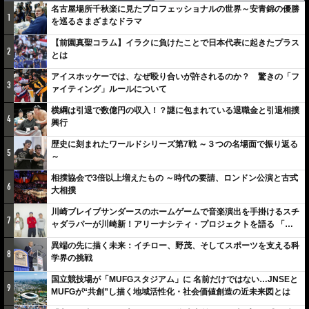
名古屋場所千秋楽に見たプロフェッショナルの世界～安青錦の優勝
1
を巡るさまざまなドラマ
【前園真聖コラム】イラクに負けたことで日本代表に起きたプラス
2
とは
アイスホッケーでは、なぜ殴り合いが許されるのか？ 驚きの「フ
3
ァイティング」ルールについて
横綱は引退で数億円の収入！？謎に包まれている退職金と引退相撲
4
興行
歴史に刻まれたワールドシリーズ第7戦 ～３つの名場面で振り返る
5
～
相撲協会で3倍以上増えたもの ～時代の要請、ロンドン公演と古式
6
大相撲
川崎ブレイブサンダースのホームゲームで音楽演出を手掛けるスチ
7
ャダラパーが川崎新！アリーナシティ・プロジェクトを語る 「楽
しみでしかないでしょ。川崎は、ずっと成長曲線だから」
異端の先に描く未来：イチロー、野茂、そしてスポーツを支える科
8
学界の挑戦
国立競技場が「MUFGスタジアム」に 名前だけではない…JNSEと
9
MUFGが“共創”し描く地域活性化・社会価値創造の近未来図とは