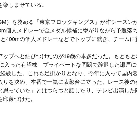
を楽しませている。
M）を務める「東京フロッグキングス」が昨シーズン
0m個人メドレーで金メダル候補に挙がりながら予選落
00mと400mの個人メドレーなどでトップに就き、チーム
プへと結びつけたのが19歳の本多だった。もともと2
位に入った有望株。プライベートな問題で辞退した瀬戸
を経験した。これも足掛かりとなり、今年に入って国内
入りを決め、本番で一気に表彰台に立った。レース後の
と思っていた」とはつらつと話したり、テレビ出演した
を印象づけた。