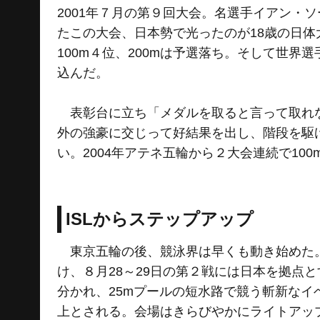
2001年７月の第９回大会。名選手イアン・
たこの大会、日本勢で光ったのが18歳の日
100m４位、200mは予選落ち。そして世界
込んだ。
表彰台に立ち「メダルを取ると言って取れな
外の強豪に交じって好結果を出し、階段を駆
い。2004年アテネ五輪から２大会連続で10
ISLからステップアップ
東京五輪の後、競泳界は早くも動き始めた。
け、８月28～29日の第２戦には日本を拠点
分かれ、25mプールの短水路で競う斬新な
上とされる。会場はきらびやかにライトアッ