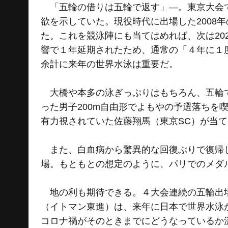
「五輪の借りは五輪で返す」―。東京大会で
欲を示していた。現役時代に出場した2008
た。これを競泳陣にも当てはめれば、次は20
響で１年延期されたため、通常の「４年に１
余計に来年の世界水泳は重要だ。
大橋や本多の泳ぎっぷりはもちろん、五輪で
った男子200m自由形でよもやの予選落ちを
有力視されていた佐藤翔馬（東京SC）が当
また、白血病から驚異的な回復ぶりで復帰し
場。もともとの想定のように、パリでのメダ
地の利も期待できる。４大会連続の五輪出場
（イトマン東進）は、来年に日本で世界水泳
コロナ禍がそのときまでにどうなっているか