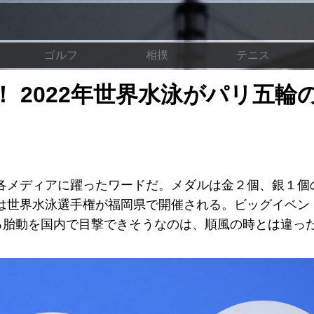
ゴルフ
相撲
テニス
 2022年世界水泳がパリ五輪
各メディアに躍ったワードだ。メダルは金２個、銀１個
は世界水泳選手権が福岡県で開催される。ビッグイベン
わる胎動を国内で目撃できそうなのは、順風の時とは違っ