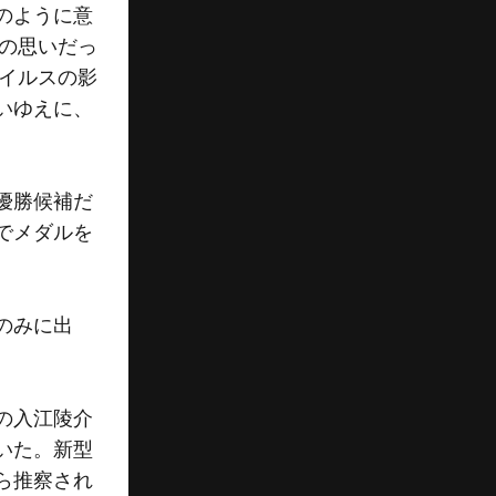
のように意
その思いだっ
ウイルスの影
いゆえに、
優勝候補だ
でメダルを
のみに出
の入江陵介
いた。新型
ら推察され