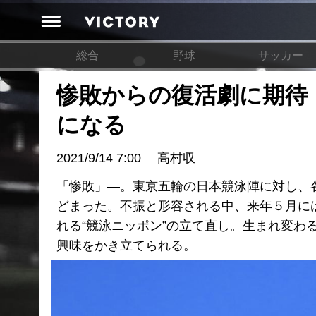
総合
野球
サッカー
惨敗からの復活劇に期待！
になる
2021/9/14 7:00
高村収
「惨敗」―。東京五輪の日本競泳陣に対し、
どまった。不振と形容される中、来年５月に
れる“競泳ニッポン”の立て直し。生まれ変
興味をかき立てられる。