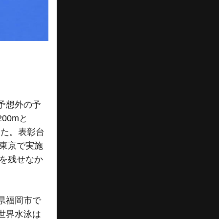
予想外の予
00mと
った。表彰台
回東京で実施
績を残せなか
県福岡市で
世界水泳は