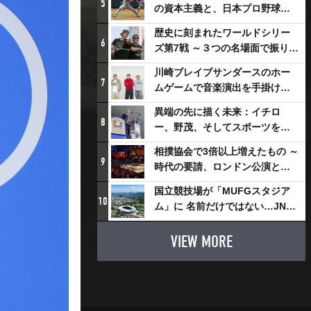
5
の資本主義と、日本プロ野球が
踏み出せない一歩
歴史に刻まれたワールドシリー
6
ズ第7戦 ～３つの名場面で振り返
る～
川崎ブレイブサンダースのホー
7
ムゲームで音楽演出を手掛ける
スチャダラパーが川崎新！アリ
異端の先に描く未来：イチロ
ーナシティ・プロジェクトを語
8
ー、野茂、そしてスポーツを支
る 「楽しみでしかないでしょ。
える科学界の挑戦
川崎は、ずっと成長曲線だか
相撲協会で3倍以上増えたもの ～
9
ら」
時代の要請、ロンドン公演と古
式大相撲
国立競技場が「MUFGスタジア
10
ム」に 名前だけではない…JNSE
とMUFGが“共創”し描く地域活
性化・社会価値創造の近未来図
VIEW MORE
とは