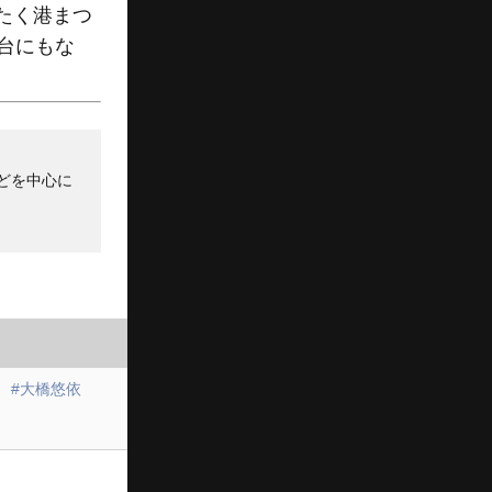
たく港まつ
台にもな
どを中心に
#大橋悠依