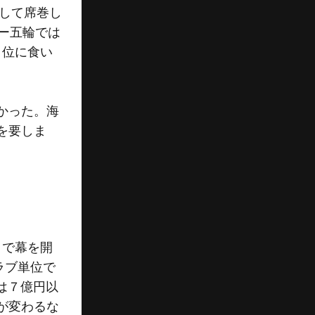
得して席巻し
ー五輪では
３位に食い
かった。海
を要しま
リで幕を開
ラブ単位で
は７億円以
が変わるな