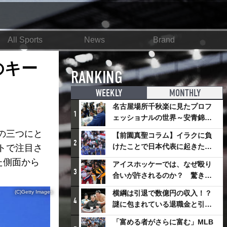
All Sports
News
Brand
のキー
RANKING
WEEKLY
MONTHLY
名古屋場所千秋楽に見たプロフ
1
ェッショナルの世界～安青錦の
優勝を巡るさまざまなドラマ
の三つにと
【前園真聖コラム】イラクに負
2
けたことで日本代表に起きたプ
トで注目さ
ラスとは
た側面から
アイスホッケーでは、なぜ殴り
3
合いが許されるのか？ 驚きの
「ファイティング」ルールにつ
(C)Getty Images
横綱は引退で数億円の収入！？
いて
4
謎に包まれている退職金と引退
相撲興行
「富める者がさらに富む」MLB