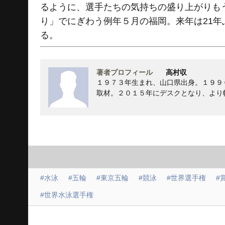
るように、選手たちの気持ちの盛り上がりも
り」でにぎわう例年５月の福岡。来年は21
る。
著者プロフィール
高村収
１９７３年生まれ、山口県出身。１９９
取材。２０１５年にデスクとなり、より
#水泳
#五輪
#東京五輪
#競泳
#世界選手権
#
#世界水泳選手権