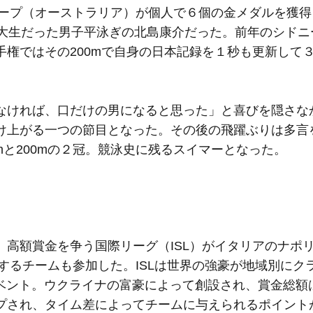
ソープ（オーストラリア）が個人で６個の金メダルを獲
体大生だった男子平泳ぎの北島康介だった。前年のシドニ
選手権ではその200mで自身の日本記録を１秒も更新して
ければ、口だけの男になると思った」と喜びを隠さな
け上がる一つの節目となった。その後の飛躍ぶりは多言
0mと200mの２冠。競泳史に残るスイマーとなった。
高額賞金を争う国際リーグ（ISL）がイタリアのナポ
とするチームも参加した。ISLは世界の強豪が地域別にク
イベント。ウクライナの富豪によって創設され、賞金総額
プされ、タイム差によってチームに与えられるポイント