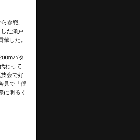
から参戦。
ちした瀬戸
に貢献した。
00mバタ
に代わって
競技会で好
会見で「僕
際に明るく