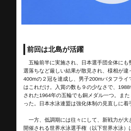
前回は北島が活躍
五輪前半に実施され、日本選手団全体にも勢
選落ちなど厳しい結果が散見され、様相が違っ
400mの２冠を達成し、男子200mバタフ
はこれだけ。入賞の数も９の少なさで、198
された1964年の五輪でも銅メダル一つ。ま
った。日本水泳連盟は強化体制の見直しに着
一方、低調期には往々にして、新戦力が大き
開催される世界水泳選手権（以下世界水泳）