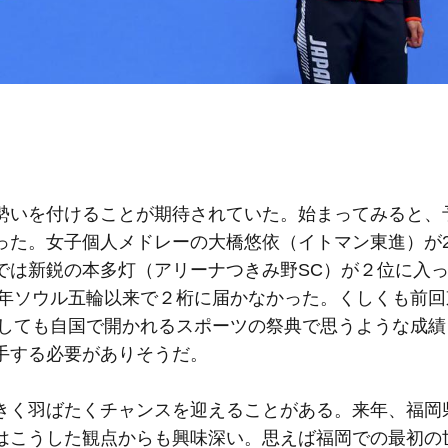
いを付けることが期待されていた。始まってみると、
た。女子個人メドレーの大橋悠依（イトマン東進）が2
ライでは新鋭の本多灯（アリーナつきみ野SC）が２位に入
8年ソウル五輪以来で２桁に届かなかった。くしくも前
たしても自国で開かれるスポーツの祭典で思うような成
手する必要がありそうだ。
く羽ばたくチャンスを迎えることがある。来年、福岡
はこうした観点からも興味深い。思えば福岡での最初の