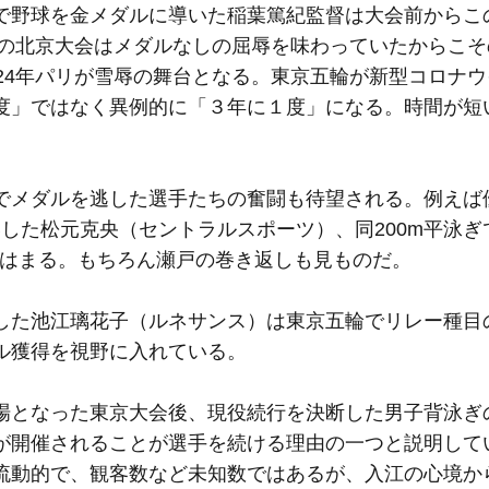
野球を金メダルに導いた稲葉篤紀監督は大会前からこ
年の北京大会はメダルなしの屈辱を味わっていたからこ
24年パリが雪辱の舞台となる。東京五輪が新型コロナ
度」ではなく異例的に「３年に１度」になる。時間が短
メダルを逃した選手たちの奮闘も待望される。例えば
喫した松元克央（セントラルスポーツ）、同200m平泳ぎ
てはまる。もちろん瀬戸の巻き返しも見ものだ。
た池江璃花子（ルネサンス）は東京五輪でリレー種目
ル獲得を視野に入れている。
となった東京大会後、現役続行を決断した男子背泳ぎ
が開催されることが選手を続ける理由の一つと説明して
流動的で、観客数など未知数ではあるが、入江の心境か