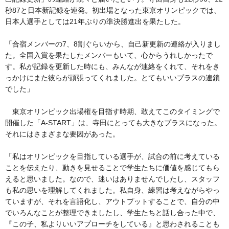
秒87と日本新記録を連発。初出場となった東京オリンピックでは、
日本人選手としては21年ぶりの準決勝進出を果たした。
「合宿メンバーの7、8割ぐらいから、自己新更新の連絡が入りまし
た。全国入賞を果たしたメンバーもいて、心からうれしかったで
す。私が記録を更新した時にも、みんなが連絡をくれて、それをき
っかけにまた彼らが頑張ってくれました。とてもいいプラスの連鎖
でした」
東京オリンピック出場権を目指す時期、敢えてこのタイミングで
開催した「A-START」は、寺田にとっても大きなプラスになった。
それにはさまざまな要因があった。
「私はオリンピックを目指している選手が、試合の前に考えている
ことを伝えたり、動きを見せることで学生たちに価値を感じてもら
えると思いました。なので、迷いはありませんでしたし、スタッフ
も私の思いを理解してくれました。私自身、練習は考えながらやっ
ていますが、それを言語化し、アウトプットすることで、自分の中
でいろんなことが整理できましたし、学生たちと話し合った中で、
『この子、私よりいいアプローチをしている』と思わされることも