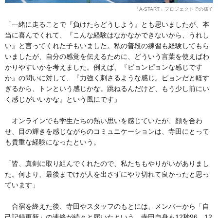
「A-START」プロジェクトでの様子
「一緒に走ることで『負けたらどうしよう』とも思いましたが、本
当に喜んでくれて、『こんな経験はなかなかできないから、うれし
い』と言ってくれた子もいました。私の普段の練習も経験してもら
いましたが、自分の感覚を伝えるために、どういう言葉を使えばわ
かりやすいかを考えました。例えば、『ピョンピョンな感じです
か』の問いに対して、『力強く刺さるような感じ。ピョンだと軽す
ぎるから、トンという感じかな。跳ねるんだけど、もう少し前にい
く感じがいいかな』という風にです」
オンラインでも学生たちの熱い思いを感じていたが、顔を合わ
せ、目の輝きを感じながらのコミュニケーションは、寺田にとって
も貴重な経験になったという。
「皆、真剣に取り組んでくれたので、私たちもやりがいがありまし
た。何より、最後までけが人を出さずにやり切れて良かったと思っ
ています」
合宿を終えた後、寺田やスタッフのもとには、メンバーから「自
己記録更新」の連絡が続々と届いたという。寺田自身も12秒96、12