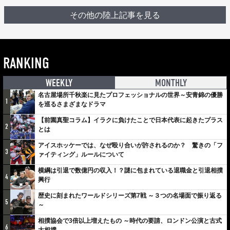
その他の陸上記事を見る
RANKING
WEEKLY
MONTHLY
名古屋場所千秋楽に見たプロフェッショナルの世界～安青錦の優勝
1
を巡るさまざまなドラマ
【前園真聖コラム】イラクに負けたことで日本代表に起きたプラス
2
とは
アイスホッケーでは、なぜ殴り合いが許されるのか？ 驚きの「フ
3
ァイティング」ルールについて
横綱は引退で数億円の収入！？謎に包まれている退職金と引退相撲
4
興行
歴史に刻まれたワールドシリーズ第7戦 ～３つの名場面で振り返る
5
～
相撲協会で3倍以上増えたもの ～時代の要請、ロンドン公演と古式
6