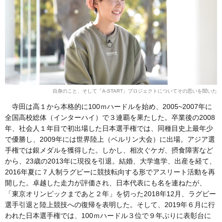
自身のこと、そして「A-START」プロジェクトについてその思いを聞いた
寺田は高１から本格的に100ｍハードルを始め、2005~2007年に
全国高校総体（インターハイ）で３連覇を果たした。卒業後の2008
年、社会人１年目で初出場した日本選手権では、同種目史上最年少
で優勝し、2009年には世界陸上（ベルリン大会）に出場。アジア選
手権では銀メダルを獲得した。しかし、相次ぐケガ、摂食障害など
から、23歳の2013年に現役を引退。結婚、大学進学、出産を経て、
2016年夏に７人制ラグビーに競技転向する形でアスリート活動を再
開した。卓越した走力が評価され、日本代表にも名を連ねたが、
「東京オリンピックまであと２年」を切った2018年12月、ラグビー
選手引退と陸上競技への復帰を表明した。そして、2019年６月に行
われた日本選手権では、100ｍハードル３位で９年ぶりに表彰台に