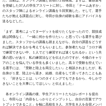
た。活動は、オンライン講義と合宿の２段構成。まずは、書類選考
を突破した37人の学生アスリートに対し、寺田と「チームあすか」
のスタッフ陣によるオンライン講義を５回実施した。そして、選手
たちが抱える課題点に対し、寺田が自身の経験を基にアドバイスを
送るなどした。
「まず、選考によってターゲットを絞りたくなかったので、競技成
績は関係なく、『一緒に何かを作りたい』と思っている選手を選び
ました。スタッフからの講義も踏まえながら、自分の課題をどうす
れば解決できるかを考えてもらいました。参加者たちは『コロナ禍
で練習できない中、１人でどう練習すれば速くなれるか』という共
通の思いがあり、私の練習法などを伝えたのですが、今後のキャリ
アのことを悩んでいる学生も多くいました。高３で受験を控えてい
る選手には、『受験と陸上を両立したい』と相談されましたが、私
自身が１度、陸上から退き、結婚、出産をして戻ってきたこともあ
り、『好きなことは、いつのタイミングでもできるから、今しかで
きないことを大事にしてほしい』と伝えました」
各オンライン講義の後、学生アスリートたちはレポートを提出
し、寺田らは「内容をしっかりとインプットし、自分の言葉でアウ
トプットできること」を軸に高校生９人、大学生８人を合宿メンバ