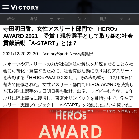
総合
野球
サッカー
ゴルフ
相撲
テニス
寺田明日香、女性アスリート部門で「HEROs
AWARD 2021」受賞！現役選手として取り組む社会
貢献活動「A-START」とは？
2021/12/20 22:20
VictorySportsNews編集部
スポーツやアスリートの力が社会課題の解決を加速させることを社
会に可視化・発信するために、社会貢献活動に取り組むアスリート
を表彰する「HEROs AWARD 2021」。その表彰式が、12月20日に
都内で開催された。女性アスリート部門でHEROs AWARDを受賞し
た現役陸上選手の寺田明日香を取材。出産、ラグビー転向後、５年
ぶりに陸上競技に復帰し、東京オリンピックを目指す中で、学生ア
スリート支援プロジェクト「A-START」を始動した思いを聞いた。
「HEROs AWARD 2021」で女性アスリート部門での受賞をした