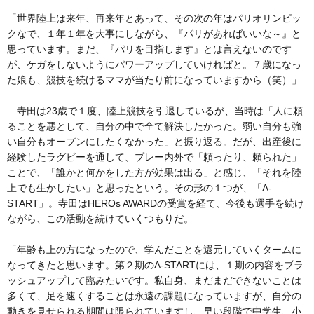
「世界陸上は来年、再来年とあって、その次の年はパリオリンピッ
クなで、１年１年を大事にしながら、『パリがあればいいな～』と
思っています。まだ、『パリを目指します』とは言えないのです
が、ケガをしないようにパワーアップしていければと。７歳になっ
た娘も、競技を続けるママが当たり前になっていますから（笑）」
寺田は23歳で１度、陸上競技を引退しているが、当時は「人に頼
ることを悪として、自分の中で全て解決したかった。弱い自分も強
い自分もオープンにしたくなかった」と振り返る。だが、出産後に
経験したラグビーを通して、プレー内外で「頼ったり、頼られた」
ことで、「誰かと何かをした方が効果は出る」と感じ、「それを陸
上でも生かしたい」と思ったという。その形の１つが、「A-
START」。寺田はHEROs AWARDの受賞を経て、今後も選手を続け
ながら、この活動を続けていくつもりだ。
「年齢も上の方になったので、学んだことを還元していくタームに
なってきたと思います。第２期のA-STARTには、１期の内容をブラ
ッシュアップして臨みたいです。私自身、まだまだできないことは
多くて、足を速くすることは永遠の課題になっていますが、自分の
動きを見せられる期間は限られていますし、早い段階で中学生、小