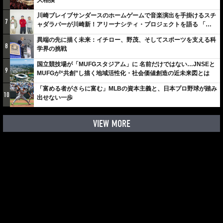
大相撲
川崎ブレイブサンダースのホームゲームで音楽演出を手掛けるスチ
7
ャダラパーが川崎新！アリーナシティ・プロジェクトを語る 「楽
しみでしかないでしょ。川崎は、ずっと成長曲線だから」
異端の先に描く未来：イチロー、野茂、そしてスポーツを支える科
8
学界の挑戦
国立競技場が「MUFGスタジアム」に 名前だけではない…JNSEと
9
MUFGが“共創”し描く地域活性化・社会価値創造の近未来図とは
「富める者がさらに富む」MLBの資本主義と、日本プロ野球が踏み
10
出せない一歩
VIEW MORE