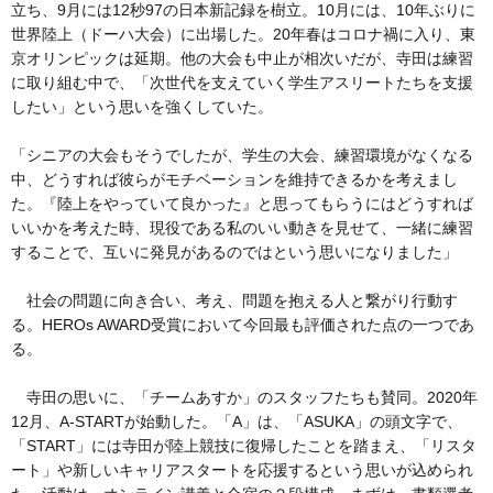
立ち、9月には12秒97の日本新記録を樹立。10月には、10年ぶりに
世界陸上（ドーハ大会）に出場した。20年春はコロナ禍に入り、東
京オリンピックは延期。他の大会も中止が相次いだが、寺田は練習
に取り組む中で、「次世代を支えていく学生アスリートたちを支援
したい」という思いを強くしていた。
「シニアの大会もそうでしたが、学生の大会、練習環境がなくなる
中、どうすれば彼らがモチベーションを維持できるかを考えまし
た。『陸上をやっていて良かった』と思ってもらうにはどうすれば
いいかを考えた時、現役である私のいい動きを見せて、一緒に練習
することで、互いに発見があるのではという思いになりました」
社会の問題に向き合い、考え、問題を抱える人と繋がり行動す
る。HEROs AWARD受賞において今回最も評価された点の一つであ
る。
寺田の思いに、「チームあすか」のスタッフたちも賛同。2020年
12月、A-STARTが始動した。「A」は、「ASUKA」の頭文字で、
「START」には寺田が陸上競技に復帰したことを踏まえ、「リスタ
ート」や新しいキャリアスタートを応援するという思いが込められ