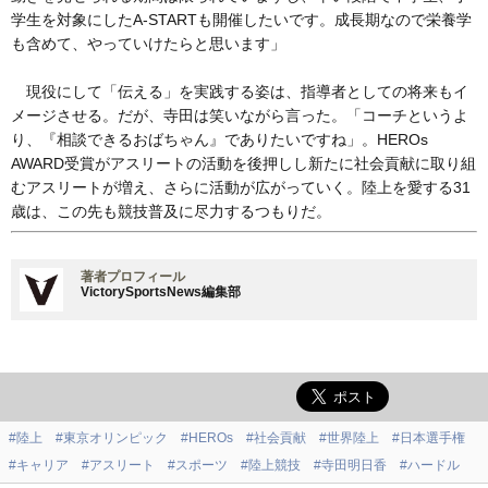
学生を対象にしたA-STARTも開催したいです。成長期なので栄養学
も含めて、やっていけたらと思います」
現役にして「伝える」を実践する姿は、指導者としての将来もイ
メージさせる。だが、寺田は笑いながら言った。「コーチというよ
り、『相談できるおばちゃん』でありたいですね」。HEROs
AWARD受賞がアスリートの活動を後押しし新たに社会貢献に取り組
むアスリートが増え、さらに活動が広がっていく。陸上を愛する31
歳は、この先も競技普及に尽力するつもりだ。
著者プロフィール
VictorySportsNews編集部
#陸上
#東京オリンピック
#HEROs
#社会貢献
#世界陸上
#日本選手権
#キャリア
#アスリート
#スポーツ
#陸上競技
#寺田明日香
#ハードル